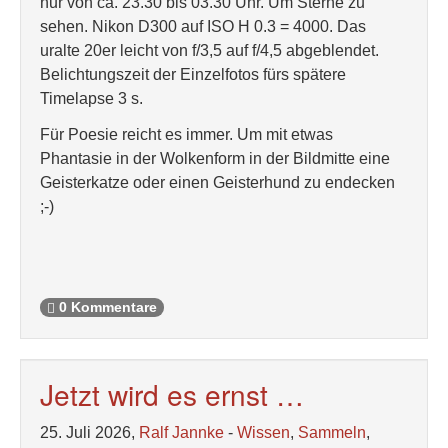
nur von ca. 23.30 bis 03.30 Uhr. Um Sterne zu
sehen. Nikon D300 auf ISO H 0.3 = 4000. Das
uralte 20er leicht von f/3,5 auf f/4,5 abgeblendet.
Belichtungszeit der Einzelfotos fürs spätere
Timelapse 3 s.
Für Poesie reicht es immer. Um mit etwas
Phantasie in der Wolkenform in der Bildmitte eine
Geisterkatze oder einen Geisterhund zu endecken
;-)
0 Kommentare
Jetzt wird es ernst …
25. Juli 2026,
Ralf Jannke
-
Wissen
,
Sammeln
,