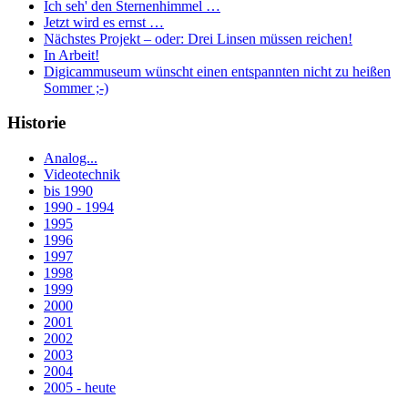
Ich seh' den Sternenhimmel …
Jetzt wird es ernst …
Nächstes Projekt – oder: Drei Linsen müssen reichen!
In Arbeit!
Digicammuseum wünscht einen entspannten nicht zu heißen
Sommer ;-)
Historie
Analog...
Videotechnik
bis 1990
1990 - 1994
1995
1996
1997
1998
1999
2000
2001
2002
2003
2004
2005 - heute