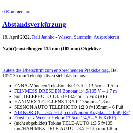
0 Kommentare
Abstandsverkürzung
18. April 2022,
Ralf Jannke
-
Wissen
,
Sammeln
,
Ausprobieren
Nah(?)einstellungen 135 mm (105 mm) Objektive
lautete die Überschrift zum entsprechenden Praxisbeitrag.
Bei
105/135 mm Teleobjektiven sieht das so aus:
ENNA-München Tele-Ennalyt 1:3.5 f=13,5cm – 1,5 m
FEINMESS DRESDEN Bonotar 1:4.5/105 V – 1,7 m
Sun TELEPHOTO 1:3.5 f=13.5cm – 5 Fuß (RF)
HANIMEX TELE-LENS 1:3.5 f=135mm – 1,8 m
SESNON AUTO TELEPHOTO 1:2.8 f=135mm – 6 Fuß
NIKKOR-QC 1:3.5 f=13,5 cm Nippon Kogaku – 5 Fuß (RF)
Ernst Leitz Wetzlar Hektor 13,5cm 1:4,5 – 5 Fuß (RF)
(nicht abgebildet) Tokina TELE-AUTO 1:3.5 f=135
mm/HANIMEX TELE-AUTO 1:3.5 f=135 mm 1,8 m