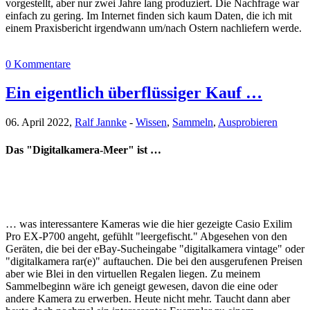
vorgestellt, aber nur zwei Jahre lang produziert. Die Nachfrage war
einfach zu gering. Im Internet finden sich kaum Daten, die ich mit
einem Praxisbericht irgendwann um/nach Ostern nachliefern werde.
0 Kommentare
Ein eigentlich überflüssiger Kauf …
06. April 2022,
Ralf Jannke
-
Wissen
,
Sammeln
,
Ausprobieren
Das "Digitalkamera-Meer" ist …
… was interessantere Kameras wie die hier gezeigte Casio Exilim
Pro EX-P700 angeht, gefühlt "leergefischt." Abgesehen von den
Geräten, die bei der eBay-Sucheingabe "digitalkamera vintage" oder
"digitalkamera rar(e)" auftauchen. Die bei den ausgerufenen Preisen
aber wie Blei in den virtuellen Regalen liegen. Zu meinem
Sammelbeginn wäre ich geneigt gewesen, davon die eine oder
andere Kamera zu erwerben. Heute nicht mehr. Taucht dann aber