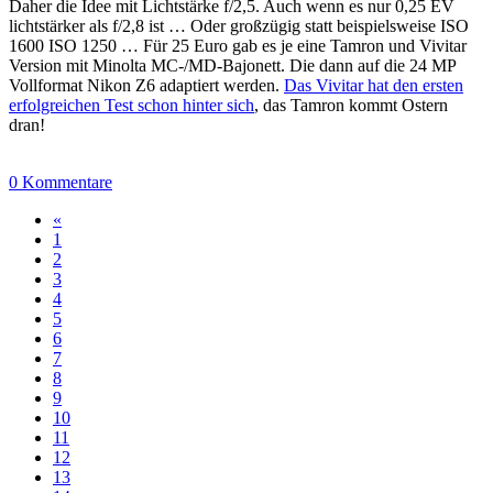
Daher die Idee mit Lichtstärke f/2,5. Auch wenn es nur 0,25 EV
lichtstärker als f/2,8 ist … Oder großzügig statt beispielsweise ISO
1600 ISO 1250 … Für 25 Euro gab es je eine Tamron und Vivitar
Version mit Minolta MC-/MD-Bajonett. Die dann auf die 24 MP
Vollformat Nikon Z6 adaptiert werden.
Das Vivitar hat den ersten
erfolgreichen Test schon hinter sich
, das Tamron kommt Ostern
dran!
0 Kommentare
«
1
2
3
4
5
6
7
8
9
10
11
12
13