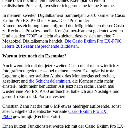
heute doch nochmal ein interessantes Exemplar zu einem
realistischen Preis auf, investiere ich gerne eine kleine Summe.
In meinem zweiten Digitalkamera-Sammeljahr 2016 kam eine Casio
Exilim Pro EX-P700 ins Haus. Das "Pro" in der
Kamerabezeichnung kann aufgrund der Möglichkeiten dieser Casio
zu Recht als Pro-(fessionelle Kon-)sumer-Kamera gedeutet werden.
Und aus den "700" ist leicht abzuleiten, dass es sich um eine 7
Megapixel Digitalkamera handelt.
Die Casio Exilim Pro EX-P700
lieferte 2016 sehr ansprechende Bilddaten
.
Warum jetzt noch ein Exemplar?
Auch wenn ich mit der jetzt zweiten Casio nicht mehr wirklich zu
fotografieren gedenke — bei meinem ersten Exemplar ist trotz
Lagerung in einer stabilen Alubox das Monitorglas gebrochen,
gesplittert und
die Schicht delaminiert
, die Kamera nicht mehr
einstell-, nicht mehr benutzbar. Als jetzt nach sechs Jahren mal
wieder eine Pro EX-P700 auftauchte, habe ich aus Nostalgie und
gerne 15 Euro inkl. Porto investiert.
Christian Zahn hat die mit 6 MP etwas niedriger auflösende, sonst
aber weitgehend identische Variante
Casio Exilim Pro EX-
P600
gewürdigt. (Rechtes Foto)
Einen kurzen Funktionstest werde ich mit der Casio Exilim Pro EX-