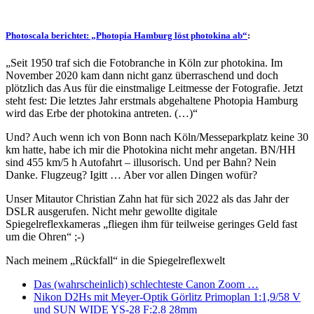
Photoscala berichtet: „Photopia Hamburg löst photokina ab“
:
„Seit 1950 traf sich die Fotobranche in Köln zur photokina. Im
November 2020 kam dann nicht ganz überraschend und doch
plötzlich das Aus für die einstmalige Leitmesse der Fotografie. Jetzt
steht fest: Die letztes Jahr erstmals abgehaltene Photopia Hamburg
wird das Erbe der photokina antreten. (…)“
Und? Auch wenn ich von Bonn nach Köln/Messeparkplatz keine 30
km hatte, habe ich mir die Photokina nicht mehr angetan. BN/HH
sind 455 km/5 h Autofahrt – illusorisch. Und per Bahn? Nein
Danke. Flugzeug? Igitt … Aber vor allen Dingen wofür?
Unser Mitautor Christian Zahn hat für sich 2022 als das Jahr der
DSLR ausgerufen. Nicht mehr gewollte digitale
Spiegelreflexkameras „fliegen ihm für teilweise geringes Geld fast
um die Ohren“ ;-)
Nach meinem „Rückfall“ in die Spiegelreflexwelt
Das (wahrscheinlich) schlechteste Canon Zoom …
Nikon D2Hs mit Meyer-Optik Görlitz Primoplan 1:1,9/58 V
und SUN WIDE YS-28 F:2.8 28mm