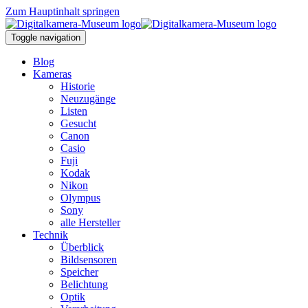
Zum Hauptinhalt springen
Toggle navigation
Blog
Kameras
Historie
Neuzugänge
Listen
Gesucht
Canon
Casio
Fuji
Kodak
Nikon
Olympus
Sony
alle Hersteller
Technik
Überblick
Bildsensoren
Speicher
Belichtung
Optik