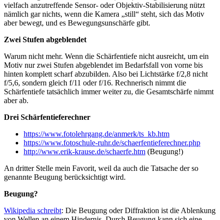
vielfach anzutreffende Sensor- oder Objektiv-Stabilisierung nützt
nämlich gar nichts, wenn die Kamera „still“ steht, sich das Motiv
aber bewegt, und es Bewegungsunschärfe gibt.
Zwei Stufen abgeblendet
Warum nicht mehr. Wenn die Schärfentiefe nicht ausreicht, um ein
Motiv nur zwei Stufen abgeblendet im Bedarfsfall von vorne bis
hinten komplett scharf abzubilden. Also bei Lichtstärke f/2,8 nicht
f/5,6, sondern gleich f/11 oder f/16. Rechnerisch nimmt die
Schärfentiefe tatsächlich immer weiter zu, die Gesamtschärfe nimmt
aber ab.
Drei Schärfentieferechner
https://www.fotolehrgang.de/anmerk/ts_kb.htm
https://www.fotoschule-ruhr.de/schaerfentieferechner.php
http://www.erik-krause.de/schaerfe.htm
(Beugung!)
An dritter Stelle mein Favorit, weil da auch die Tatsache der so
genannte Beugung berücksichtigt wird.
Beugung?
Wikipedia schreibt
: Die Beugung oder Diffraktion ist die Ablenkung
von Wellen an einem Hindernis. Durch Beugung kann sich eine