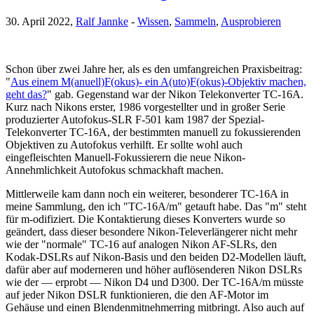
30. April 2022,
Ralf Jannke
-
Wissen
,
Sammeln
,
Ausprobieren
Schon über zwei Jahre her, als es den umfangreichen Praxisbeitrag:
"
Aus einem M(anuell)F(okus)- ein A(uto)F(okus)-Objektiv machen,
geht das?
" gab. Gegenstand war der Nikon Telekonverter TC-16A.
Kurz nach Nikons erster, 1986 vorgestellter und in großer Serie
produzierter Autofokus-SLR F-501 kam 1987 der Spezial-
Telekonverter TC-16A, der bestimmten manuell zu fokussierenden
Objektiven zu Autofokus verhilft. Er sollte wohl auch
eingefleischten Manuell-Fokussierern die neue Nikon-
Annehmlichkeit Autofokus schmackhaft machen.
Mittlerweile kam dann noch ein weiterer, besonderer TC-16A in
meine Sammlung, den ich "TC-16A/m" getauft habe. Das "m" steht
für m-odifiziert. Die Kontaktierung dieses Konverters wurde so
geändert, dass dieser besondere Nikon-Televerlängerer nicht mehr
wie der "normale" TC-16 auf analogen Nikon AF-SLRs, den
Kodak-DSLRs auf Nikon-Basis und den beiden D2-Modellen läuft,
dafür aber auf moderneren und höher auflösenderen Nikon DSLRs
wie der — erprobt — Nikon D4 und D300. Der TC-16A/m müsste
auf jeder Nikon DSLR funktionieren, die den AF-Motor im
Gehäuse und einen Blendenmitnehmerring mitbringt. Also auch auf