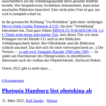
ausschließlich auf die Abbildungsqualität übers gesamte Bildfeld
bezieht. Wer beispielsweise Architektur dokumentiert, kann keine
unscharfen Bildecken brauchen! Aber nicht jedes Foto ist gut, nur
weil es komplett scharf ist.
In die gewünschte Richtung "Un-Perfektion" geht mein vierlinsiges
Meyer-Optik Görlitz Primagon 4,5/35
, das jetzt "Verstärkung"
bekommen hat. Zum ganz frühen
MINOLTA W.ROKKOR-QE 1:4
f=35mm zeigt dieser aufwändige Test,
dass dieses 35er wie mein
Primagon erst bei Blende f/11 auch in den Bildecken
Abbildungsschärfe liefert. Bei Offenblende sind die Bildecken
schlicht unscharf. Das hört sich für mich vielversprechend an ;-) Die
Version —
es gab zwei Varianten Baujahr 1960 oder 1965
— ist
später am Durchmesser des Filtergewindes zu identifizieren.
Interessant auch der Aufbau der Objektivblende, Stichwort Bokeh.
Ostern 2022 gibt es mehr dazu …
0 Kommentare
Photopia Hamburg löst photokina ab
31. März 2022,
Ralf Jannke
-
Wissen