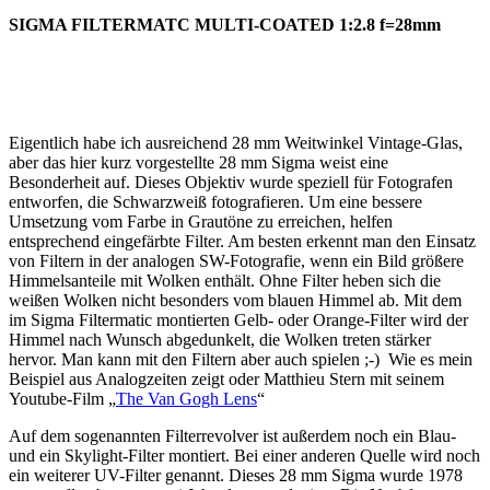
SIGMA FILTERMATC MULTI-COATED 1:2.8 f=28mm
Eigentlich habe ich ausreichend 28 mm Weitwinkel Vintage-Glas,
aber das hier kurz vorgestellte 28 mm Sigma weist eine
Besonderheit auf. Dieses Objektiv wurde speziell für Fotografen
entworfen, die Schwarzweiß fotografieren. Um eine bessere
Umsetzung vom Farbe in Grautöne zu erreichen, helfen
entsprechend eingefärbte Filter. Am besten erkennt man den Einsatz
von Filtern in der analogen SW-Fotografie, wenn ein Bild größere
Himmelsanteile mit Wolken enthält. Ohne Filter heben sich die
weißen Wolken nicht besonders vom blauen Himmel ab. Mit dem
im Sigma Filtermatic montierten Gelb- oder Orange-Filter wird der
Himmel nach Wunsch abgedunkelt, die Wolken treten stärker
hervor. Man kann mit den Filtern aber auch spielen ;-) Wie es mein
Beispiel aus Analogzeiten zeigt oder Matthieu Stern mit seinem
Youtube-Film „
The Van Gogh Lens
“
Auf dem sogenannten Filterrevolver ist außerdem noch ein Blau-
und ein Skylight-Filter montiert. Bei einer anderen Quelle wird noch
ein weiterer UV-Filter genannt. Dieses 28 mm Sigma wurde 1978