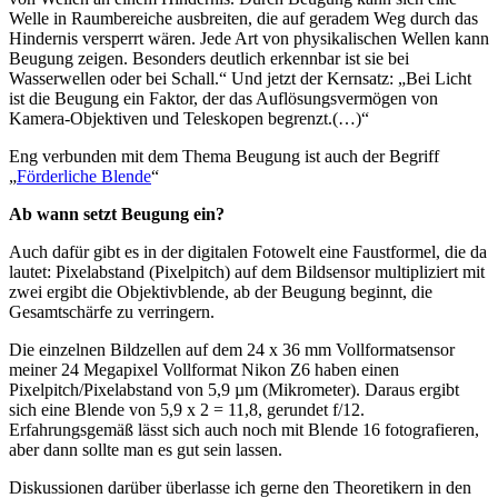
Welle in Raumbereiche ausbreiten, die auf geradem Weg durch das
Hindernis versperrt wären. Jede Art von physikalischen Wellen kann
Beugung zeigen. Besonders deutlich erkennbar ist sie bei
Wasserwellen oder bei Schall.“ Und jetzt der Kernsatz: „Bei Licht
ist die Beugung ein Faktor, der das Auflösungsvermögen von
Kamera-Objektiven und Teleskopen begrenzt.(…)“
Eng verbunden mit dem Thema Beugung ist auch der Begriff
„
Förderliche Blende
“
Ab wann setzt Beugung ein?
Auch dafür gibt es in der digitalen Fotowelt eine Faustformel, die da
lautet: Pixelabstand (Pixelpitch) auf dem Bildsensor multipliziert mit
zwei ergibt die Objektivblende, ab der Beugung beginnt, die
Gesamtschärfe zu verringern.
Die einzelnen Bildzellen auf dem 24 x 36 mm Vollformatsensor
meiner 24 Megapixel Vollformat Nikon Z6 haben einen
Pixelpitch/Pixelabstand von 5,9 µm (Mikrometer). Daraus ergibt
sich eine Blende von 5,9 x 2 = 11,8, gerundet f/12.
Erfahrungsgemäß lässt sich auch noch mit Blende 16 fotografieren,
aber dann sollte man es gut sein lassen.
Diskussionen darüber überlasse ich gerne den Theoretikern in den