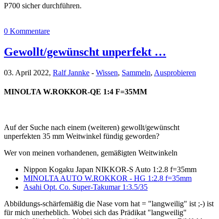
P700 sicher durchführen.
0 Kommentare
Gewollt/gewünscht unperfekt …
03. April 2022,
Ralf Jannke
-
Wissen
,
Sammeln
,
Ausprobieren
MINOLTA W.ROKKOR-QE 1:4 F=35MM
Auf der Suche nach einem (weiteren) gewollt/gewünscht
unperfekten 35 mm Weitwinkel fündig geworden?
Wer von meinen vorhandenen, gemäßigten Weitwinkeln
Nippon Kogaku Japan NIKKOR-S Auto 1:2.8 f=35mm
MINOLTA AUTO W.ROKKOR - HG 1:2.8 f=35mm
Asahi Opt. Co. Super-Takumar 1:3.5/35
Abbildungs-schärfemäßig die Nase vorn hat = "langweilig" ist ;-) ist
für mich unerheblich. Wobei sich das Prädikat "langweilig"