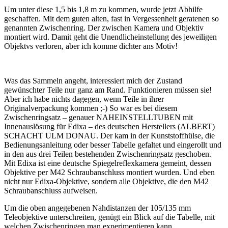
Um unter diese 1,5 bis 1,8 m zu kommen, wurde jetzt Abhilfe
geschaffen. Mit dem guten alten, fast in Vergessenheit geratenen so
genannten Zwischenring. Der zwischen Kamera und Objektiv
montiert wird. Damit geht die Unendlicheinstellung des jeweiligen
Objektvs verloren, aber ich komme dichter ans Motiv!
Was das Sammeln angeht, interessiert mich der Zustand
gewünschter Teile nur ganz am Rand. Funktionieren müssen sie!
Aber ich habe nichts dagegen, wenn Teile in ihrer
Originalverpackung kommen ;-) So war es bei diesem
Zwischenringsatz – genauer NAHEINSTELLTUBEN mit
Innenauslösung für Edixa – des deutschen Herstellers (ALBERT)
SCHACHT ULM DONAU. Der kam in der Kunststoffhülse, die
Bedienungsanleitung oder besser Tabelle gefaltet und eingerollt und
in den aus drei Teilen bestehenden Zwischenringsatz geschoben.
Mit Edixa ist eine deutsche Spiegelreflexkamera gemeint, dessen
Objektive per M42 Schraubanschluss montiert wurden. Und eben
nicht nur Edixa-Objektive, sondern alle Objektive, die den M42
Schraubanschluss aufweisen.
Um die oben angegebenen Nahdistanzen der 105/135 mm
Teleobjektive unterschreiten, genügt ein Blick auf die Tabelle, mit
welchen Zwischenringen man experimentieren kann.