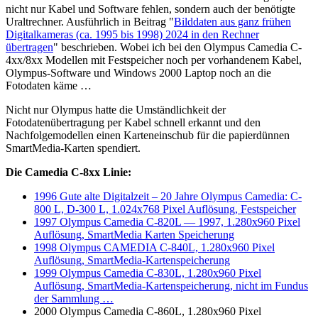
nicht nur Kabel und Software fehlen, sondern auch der benötigte
Uraltrechner. Ausführlich in Beitrag "
Bilddaten aus ganz frühen
Digitalkameras (ca. 1995 bis 1998) 2024 in den Rechner
übertragen
" beschrieben. Wobei ich bei den Olympus Camedia C-
4xx/8xx Modellen mit Festspeicher noch per vorhandenem Kabel,
Olympus-Software und Windows 2000 Laptop noch an die
Fotodaten käme …
Nicht nur Olympus hatte die Umständlichkeit der
Fotodatenübertragung per Kabel schnell erkannt und den
Nachfolgemodellen einen Karteneinschub für die papierdünnen
SmartMedia-Karten spendiert.
Die Camedia C-8xx Linie:
1996 Gute alte Digitalzeit – 20 Jahre Olympus Camedia: C-
800 L, D-300 L, 1.024x768 Pixel Auflösung, Festspeicher
1997 Olympus Camedia C-820L — 1997, 1.280x960 Pixel
Auflösung, SmartMedia Karten Speicherung
1998 Olympus CAMEDIA C-840L, 1.280x960 Pixel
Auflösung, SmartMedia-Kartenspeicherung
1999 Olympus Camedia C-830L, 1.280x960 Pixel
Auflösung, SmartMedia-Kartenspeicherung, nicht im Fundus
der Sammlung …
2000 Olympus Camedia C-860L, 1.280x960 Pixel