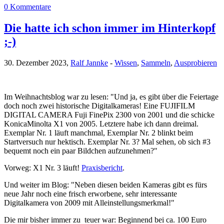
0 Kommentare
Die hatte ich schon immer im Hinterkopf
;-)
30. Dezember 2023,
Ralf Jannke
-
Wissen
,
Sammeln
,
Ausprobieren
Im Weihnachtsblog war zu lesen: "Und ja, es gibt über die Feiertage
doch noch zwei historische Digitalkameras! Eine FUJIFILM
DIGITAL CAMERA Fuji FinePix 2300 von 2001 und die schicke
KonicaMinolta X1 von 2005. Letztere habe ich dann dreimal.
Exemplar Nr. 1 läuft manchmal, Exemplar Nr. 2 blinkt beim
Startversuch nur hektisch. Exemplar Nr. 3? Mal sehen, ob sich #3
bequemt noch ein paar Bildchen aufzunehmen?"
Vorweg: X1 Nr. 3 läuft!
Praxisbericht
.
Und weiter im Blog: "Neben diesen beiden Kameras gibt es fürs
neue Jahr noch eine frisch erworbene, sehr interessante
Digitalkamera von 2009 mit Alleinstellungsmerkmal!"
Die mir bisher immer zu teuer war: Beginnend bei ca. 100 Euro