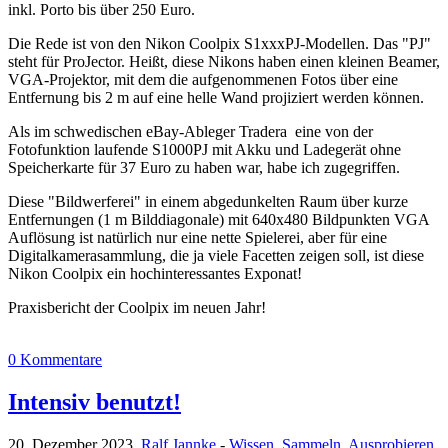
inkl. Porto bis über 250 Euro.
Die Rede ist von den Nikon Coolpix S1xxxPJ-Modellen. Das "PJ"
steht für ProJector. Heißt, diese Nikons haben einen kleinen Beamer,
VGA-Projektor, mit dem die aufgenommenen Fotos über eine
Entfernung bis 2 m auf eine helle Wand projiziert werden können.
Als im schwedischen eBay-Ableger Tradera eine von der
Fotofunktion laufende S1000PJ mit Akku und Ladegerät ohne
Speicherkarte für 37 Euro zu haben war, habe ich zugegriffen.
Diese "Bildwerferei" in einem abgedunkelten Raum über kurze
Entfernungen (1 m Bilddiagonale) mit 640x480 Bildpunkten VGA
Auflösung ist natürlich nur eine nette Spielerei, aber für eine
Digitalkamerasammlung, die ja viele Facetten zeigen soll, ist diese
Nikon Coolpix ein hochinteressantes Exponat!
Praxisbericht der Coolpix im neuen Jahr!
0 Kommentare
Intensiv benutzt!
20. Dezember 2023,
Ralf Jannke
-
Wissen
,
Sammeln
,
Ausprobieren