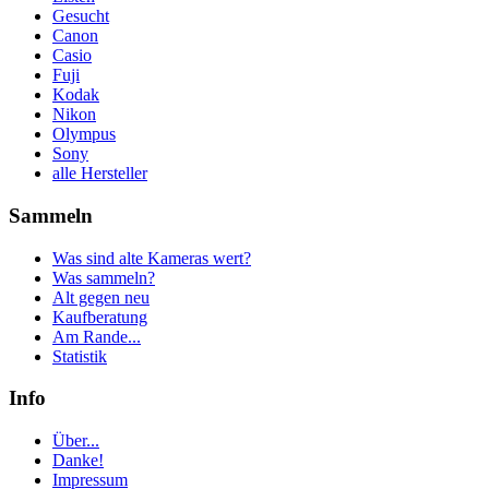
Gesucht
Canon
Casio
Fuji
Kodak
Nikon
Olympus
Sony
alle Hersteller
Sammeln
Was sind alte Kameras wert?
Was sammeln?
Alt gegen neu
Kaufberatung
Am Rande...
Statistik
Info
Über...
Danke!
Impressum