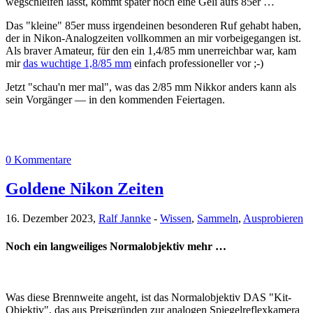
wegschleifen lässt, kommt später noch eine Geli aufs 85er …
Das "kleine" 85er muss irgendeinen besonderen Ruf gehabt haben,
der in Nikon-Analogzeiten vollkommen an mir vorbeigegangen ist.
Als braver Amateur, für den ein 1,4/85 mm unerreichbar war, kam
mir
das wuchtige 1,8/85 mm
einfach professioneller vor ;-)
Jetzt "schau'n mer mal", was das 2/85 mm Nikkor anders kann als
sein Vorgänger — in den kommenden Feiertagen.
0 Kommentare
Goldene Nikon Zeiten
16. Dezember 2023,
Ralf Jannke
-
Wissen
,
Sammeln
,
Ausprobieren
Noch ein langweiliges Normalobjektiv mehr …
Was diese Brennweite angeht, ist das Normalobjektiv DAS "Kit-
Objektiv", das aus Preisgründen zur analogen Spiegelreflexkamera