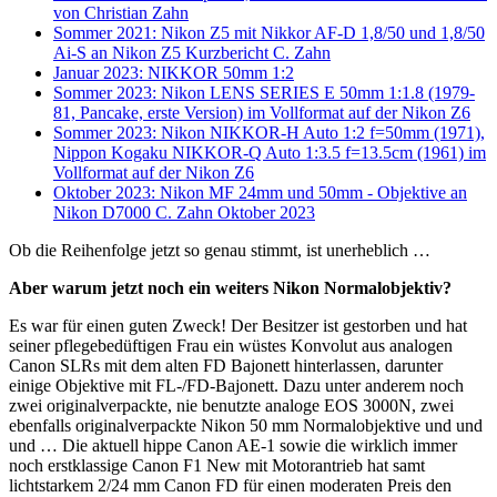
von Christian Zahn
Sommer 2021: Nikon Z5 mit Nikkor AF-D 1,8/50 und 1,8/50
Ai-S an Nikon Z5 Kurzbericht C. Zahn
Januar 2023: NIKKOR 50mm 1:2
Sommer 2023: Nikon LENS SERIES E 50mm 1:1.8 (1979-
81, Pancake, erste Version) im Vollformat auf der Nikon Z6
Sommer 2023: Nikon NIKKOR-H Auto 1:2 f=50mm (1971),
Nippon Kogaku NIKKOR-Q Auto 1:3.5 f=13.5cm (1961) im
Vollformat auf der Nikon Z6
Oktober 2023: Nikon MF 24mm und 50mm - Objektive an
Nikon D7000 C. Zahn Oktober 2023
Ob die Reihenfolge jetzt so genau stimmt, ist unerheblich …
Aber warum jetzt noch ein weiters Nikon Normalobjektiv?
Es war für einen guten Zweck! Der Besitzer ist gestorben und hat
seiner pflegebedüftigen Frau ein wüstes Konvolut aus analogen
Canon SLRs mit dem alten FD Bajonett hinterlassen, darunter
einige Objektive mit FL-/FD-Bajonett. Dazu unter anderem noch
zwei originalverpackte, nie benutzte analoge EOS 3000N, zwei
ebenfalls originalverpackte Nikon 50 mm Normalobjektive und und
und … Die aktuell hippe Canon AE-1 sowie die wirklich immer
noch erstklassige Canon F1 New mit Motorantrieb hat samt
lichtstarkem 2/24 mm Canon FD für einen moderaten Preis den