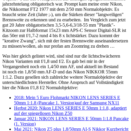
jahrzehntelang obligatorisch war. Prompt kam meine erste Nikon,
die Nikkormat FT2 1977 mit dem 2/50 mm Normalobjektiv. Es
braucht seine Zeit (Jahre ;-), um die Stärken dieser "langweiligen"
Brennweite zu erkennen und zu erarbeiten. Im Vergleich zum jetzt
gut 20 Jahre obligatorischen 3,5-5,6-6,3/18-55 mm "Plastik"-
Kitzoom zur Halbformat 15x23 mm APS-C Sensor Digital-SLR ist
das 50er mit f/1,7-2 rund 4 bis 8 x lichtstärker. Dazu kommt der
"kreative Zwang", sich mit der festen Brennweite auseinandersetzen
zu müssen/wollen, als nur profan am Zoomring zu drehen …
Was hier gleich gelistet wird, sind sind nur die lichtschwächeren
Nikon Varianten mit f/1,8 und f/2. Es gab bei mir in der
Vergangenheit noch ein 1,4/50 mm AF, und aktuell im Bestand
ist noch ein 1,8/50 mm AF-D und das Nikon NIKKOR 55mm
1:1.2. Dazu gesellen sich zahlreiche weitere Normalobjektive der
unterschiedlichsten Hersteller. Ohne Anspruch auf Vollständigkeit
hier die Nikon f/1,8 f/2 Normalobjektive:
2018: Mein 5 Euro Flohmarkt NIKON LENS SERIES E
50mm 1:1.8 (Pancake 1. Version)auf der Samsung NX11
Herbst 2020: Nikon LENS SERIES E 50mm 1:1.8, adaptiert
auf der spiegellosen Nikon Z50
Januar 2021: NIKON LENS SERIES E 50mm 1:1.8 Pancake
(1. Version)
Mai 2021: Nikon Z5 plus 1,8/50mm AI-S Nikkor Kurzbericht