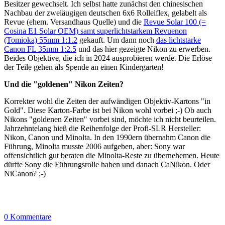
Besitzer gewechselt. Ich selbst hatte zunächst den chinesischen
Nachbau der zweiäugigen deutschen 6x6 Rolleiflex, gelabelt als
Revue (ehem. Versandhaus Quelle) und die
Revue Solar 100 (=
Cosina E1 Solar OEM) samt superlichtstarkem Revuenon
(Tomioka) 55mm 1:1.2
gekauft. Um dann noch
das lichtstarke
Canon FL 35mm 1:2.5
und das hier gezeigte Nikon zu erwerben.
Beides Objektive, die ich in 2024 ausprobieren werde. Die Erlöse
der Teile gehen als Spende an einen Kindergarten!
Und die "goldenen" Nikon Zeiten?
Korrekter wohl die Zeiten der aufwändigen Objektiv-Kartons "in
Gold". Diese Karton-Farbe ist bei Nikon wohl vorbei ;-) Ob auch
Nikons "goldenen Zeiten" vorbei sind, möchte ich nicht beurteilen.
Jahrzehntelang hieß die Reihenfolge der Profi-SLR Hersteller:
Nikon, Canon und Minolta. In den 1990ern übernahm Canon die
Führung, Minolta musste 2006 aufgeben, aber: Sony war
offensichtlich gut beraten die Minolta-Reste zu übernehemen. Heute
dürfte Sony die Führungsrolle haben und danach CaNikon. Oder
NiCanon? ;-)
0 Kommentare