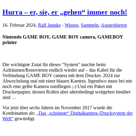
Hurra – er, sie, er „gehen“ immer noch!
16. Februar 2024,
Ralf Jannke
-
Wissen
,
Sammeln
,
Ausprobieren
Nintendo GAME BOY, GAME BOY camera, GAMEBOY
printer
Die wichtigste Zutat für dieses "System" tauchte beim
Aufräumen/Renovieren endlich wieder auf – das Kabel für die
Verbindung GAME BOY camera mit dem Drucker. 2024 zur
Abwechslung mal mit einer blauen Kamera. Irgendwo muss bei mir
noch eine gelbe Kamera rumfliegen ;-) Und ein Paket mit
Druckerpapier, dessen Rollen aber altersbedingt weitgehen hinüber
sind …
Vor jetzt über sechs Jahren im November 2017 wurde die
Kombination als:
„Das „schrägste“ Digitalkamera-/Drucksystem der
Welt“
gewürdigt.