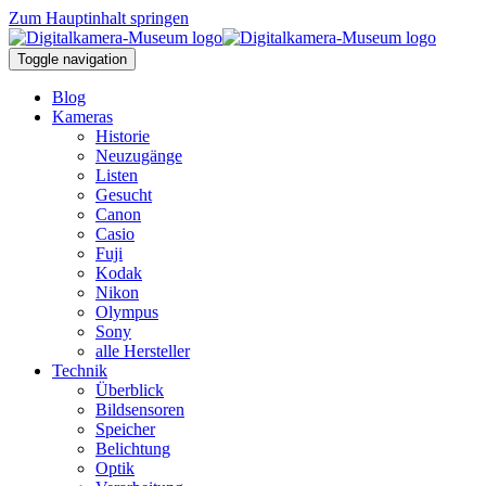
Zum Hauptinhalt springen
Toggle navigation
Blog
Kameras
Historie
Neuzugänge
Listen
Gesucht
Canon
Casio
Fuji
Kodak
Nikon
Olympus
Sony
alle Hersteller
Technik
Überblick
Bildsensoren
Speicher
Belichtung
Optik