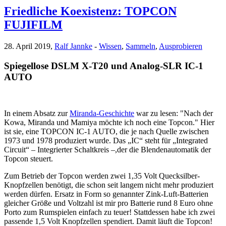
Friedliche Koexistenz: TOPCON
FUJIFILM
28. April 2019,
Ralf Jannke
-
Wissen
,
Sammeln
,
Ausprobieren
Spiegellose DSLM X-T20 und Analog-SLR IC-1
AUTO
In einem Absatz zur
Miranda-Geschichte
war zu lesen: "Nach der
Kowa, Miranda und Mamiya möchte ich noch eine Topcon." Hier
ist sie, eine TOPCON IC-1 AUTO, die je nach Quelle zwischen
1973 und 1978 produziert wurde. Das „IC“ steht für „Integrated
Circuit“ – Integrierter Schaltkreis –,der die Blendenautomatik der
Topcon steuert.
Zum Betrieb der Topcon werden zwei 1,35 Volt Quecksilber-
Knopfzellen benötigt, die schon seit langem nicht mehr produziert
werden dürfen. Ersatz in Form so genannter Zink-Luft-Batterien
gleicher Größe und Voltzahl ist mir pro Batterie rund 8 Euro ohne
Porto zum Rumspielen einfach zu teuer! Stattdessen habe ich zwei
passende 1,5 Volt Knopfzellen spendiert. Damit läuft die Topcon!