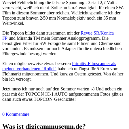
Wieviel Fehlbelichtung die falsche Spannung - 3 statt 2,7 Volt -
verursacht, weiß ich nicht. Sollte an Un-Genauigkeit für einen SW-
Film in diesem Sommer aber reichen. Vielleicht spendiere ich der
Topcon zum braven 2/50 mm Normalobjektiv noch ein 35 mm
Weitwinkel.
Die Topcon bildet dann zusammen mit der
Revue SR/Konica
FP
und Miranda TM mein Sommer Analogprogramm. Die
benötigten Filter für SW-Fotografie samt Filmen und Chemie sind
vorhanden. Es müssen nur noch Adapter für die unterschiedlichen
Filtergewinde besorgt werden.
Einen möglicherweise etwas besseren
Primitiv-Filmscanner als
meinen vorhandenen "Rollei"
habe ich unlängst für 5 Euro vom
Flohmarkt mitgenommen. Und kurz zu Ostern getestet. Von da her
bin ich versorgt.
Jetzt muss ich nur noch auf den Sommer warten ;-) Und neben ein
paar mit der TOPCON IC-1 AUTO aufgenommenen Fotos gibt es
dann auch etwas TOPCON-Geschichte!
0 Kommentare
Was ist digicammuseum.de?