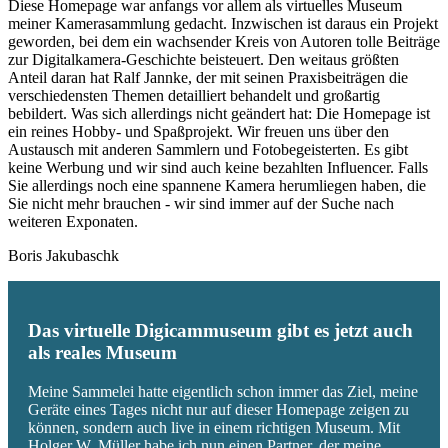
Diese Homepage war anfangs vor allem als virtuelles Museum
meiner Kamerasammlung gedacht. Inzwischen ist daraus ein Projekt
geworden, bei dem ein wachsender Kreis von Autoren tolle Beiträge
zur Digitalkamera-Geschichte beisteuert. Den weitaus größten
Anteil daran hat Ralf Jannke, der mit seinen Praxisbeiträgen die
verschiedensten Themen detailliert behandelt und großartig
bebildert. Was sich allerdings nicht geändert hat: Die Homepage ist
ein reines Hobby- und Spaßprojekt. Wir freuen uns über den
Austausch mit anderen Sammlern und Fotobegeisterten. Es gibt
keine Werbung und wir sind auch keine bezahlten Influencer. Falls
Sie allerdings noch eine spannene Kamera herumliegen haben, die
Sie nicht mehr brauchen - wir sind immer auf der Suche nach
weiteren Exponaten.
Boris Jakubaschk
Das virtuelle Digicammuseum gibt es jetzt auch
als reales Museum
Meine Sammelei hatte eigentlich schon immer das Ziel, meine
Geräte eines Tages nicht nur auf dieser Homepage zeigen zu
können, sondern auch live in einem richtigen Museum. Mit
Holger W. Müller habe ich nun einen Partner, der meine