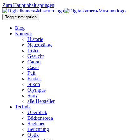
Zum Hauptinhalt springen
Toggle navigation
Blog
Kameras
Historie
Neuzugänge
Listen
Gesucht
Canon
Casio
Fuji
Kodak
Nikon
Olympus
Sony
alle Hersteller
Technik
Überblick
Bildsensoren
Speicher
Belichtung
Optik