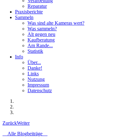
Verarbeitung
Reparatur
Praxisberichte
Sammeln
Was sind alte Kameras wert?
Was sammeln?
Alt gegen neu
Kaufberatung
Am Rande...
Statistik
Info
Über...
Danke!
Links
Nutzung
Impressum
Datenschutz
Zurück
Weiter
Alle Blogbeiträge