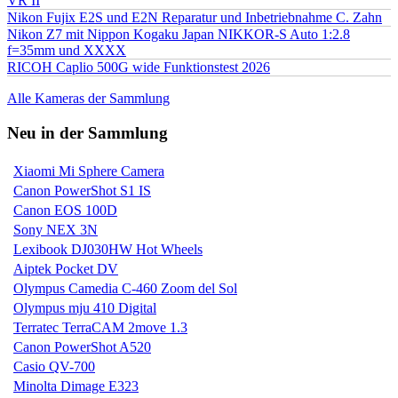
VR II
Nikon Fujix E2S und E2N Reparatur und Inbetriebnahme C. Zahn
Nikon Z7 mit Nippon Kogaku Japan NIKKOR-S Auto 1:2.8
f=35mm und XXXX
RICOH Caplio 500G wide Funktionstest 2026
Alle Kameras der Sammlung
Neu in der Sammlung
Xiaomi Mi Sphere Camera
Canon PowerShot S1 IS
Canon EOS 100D
Sony NEX 3N
Lexibook DJ030HW Hot Wheels
Aiptek Pocket DV
Olympus Camedia C-460 Zoom del Sol
Olympus mju 410 Digital
Terratec TerraCAM 2move 1.3
Canon PowerShot A520
Casio QV-700
Minolta Dimage E323