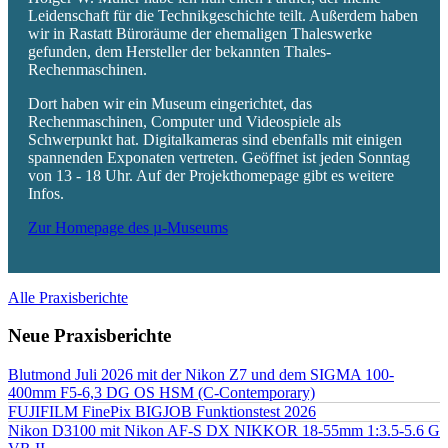
Leidenschaft für die Technikgeschichte teilt. Außerdem haben
wir in Rastatt Büroräume der ehemaligen Thaleswerke
gefunden, dem Hersteller der bekannten Thales-
Rechenmaschinen.
Dort haben wir ein Museum eingerichtet, das
Rechenmaschinen, Computer und Videospiele als
Schwerpunkt hat. Digitalkameras sind ebenfalls mit einigen
spannenden Exponaten vertreten. Geöffnet ist jeden Sonntag
von 13 - 18 Uhr. Auf der Projekthomepage gibt es weitere
Infos.
Zur Homepage des µ-Museums
Alle Praxisberichte
Neue Praxisberichte
Blutmond Juli 2026 mit der Nikon Z7 und dem SIGMA 100-
400mm F5-6,3 DG OS HSM (C-Contemporary)
FUJIFILM FinePix BIGJOB Funktionstest 2026
Nikon D3100 mit Nikon AF-S DX NIKKOR 18-55mm 1:3.5-5.6 G