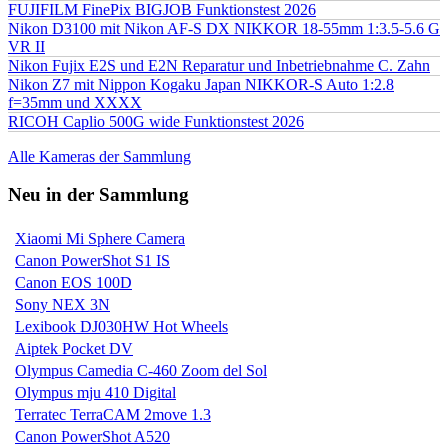
FUJIFILM FinePix BIGJOB Funktionstest 2026
Nikon D3100 mit Nikon AF-S DX NIKKOR 18-55mm 1:3.5-5.6 G
VR II
Nikon Fujix E2S und E2N Reparatur und Inbetriebnahme C. Zahn
Nikon Z7 mit Nippon Kogaku Japan NIKKOR-S Auto 1:2.8
f=35mm und XXXX
RICOH Caplio 500G wide Funktionstest 2026
Alle Kameras der Sammlung
Neu in der Sammlung
Xiaomi Mi Sphere Camera
Canon PowerShot S1 IS
Canon EOS 100D
Sony NEX 3N
Lexibook DJ030HW Hot Wheels
Aiptek Pocket DV
Olympus Camedia C-460 Zoom del Sol
Olympus mju 410 Digital
Terratec TerraCAM 2move 1.3
Canon PowerShot A520