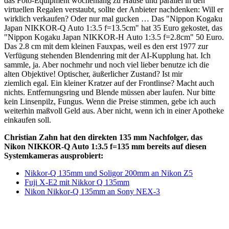
das Foto-Equipment wochenlang zu Hause und parallel in den
virtuellen Regalen verstaubt, sollte der Anbieter nachdenken: Will er
wirklich verkaufen? Oder nur mal gucken … Das "Nippon Kogaku
Japan NIKKOR-Q Auto 1:3.5 f=13.5cm" hat 35 Euro gekostet, das
"Nippon Kogaku Japan NIKKOR-H Auto 1:3.5 f=2.8cm" 50 Euro.
Das 2.8 cm mit dem kleinen Fauxpas, weil es den erst 1977 zur
Verfügung stehenden Blendenring mit der AI-Kupplung hat. Ich
sammle, ja. Aber nochmehr und noch viel lieber benutze ich die
alten Objektive! Optischer, äußerlicher Zustand? Ist mir
ziemlich egal. Ein kleiner Kratzer auf der Frontlinse? Macht auch
nichts. Entfernungsring und Blende müssen aber laufen. Nur bitte
kein Linsenpilz, Fungus. Wenn die Preise stimmen, gebe ich auch
weiterhin maßvoll Geld aus. Aber nicht, wenn ich in einer Apotheke
einkaufen soll.
Christian Zahn hat den direkten 135 mm Nachfolger, das
Nikon NIKKOR-Q Auto 1:3.5 f=135 mm bereits auf diesen
Systemkameras ausprobiert:
Nikkor-Q 135mm und Soligor 200mm an Nikon Z5
Fuji X-E2 mit Nikkor Q 135mm
Nikon Nikkor-Q 135mm an Sony NEX-3