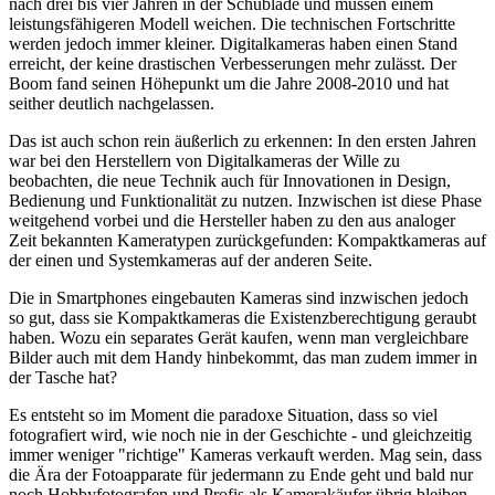
nach drei bis vier Jahren in der Schublade und müssen einem
leistungsfähigeren Modell weichen. Die technischen Fortschritte
werden jedoch immer kleiner. Digitalkameras haben einen Stand
erreicht, der keine drastischen Verbesserungen mehr zulässt. Der
Boom fand seinen Höhepunkt um die Jahre 2008-2010 und hat
seither deutlich nachgelassen.
Das ist auch schon rein äußerlich zu erkennen: In den ersten Jahren
war bei den Herstellern von Digitalkameras der Wille zu
beobachten, die neue Technik auch für Innovationen in Design,
Bedienung und Funktionalität zu nutzen. Inzwischen ist diese Phase
weitgehend vorbei und die Hersteller haben zu den aus analoger
Zeit bekannten Kameratypen zurückgefunden: Kompaktkameras auf
der einen und Systemkameras auf der anderen Seite.
Die in Smartphones eingebauten Kameras sind inzwischen jedoch
so gut, dass sie Kompaktkameras die Existenzberechtigung geraubt
haben. Wozu ein separates Gerät kaufen, wenn man vergleichbare
Bilder auch mit dem Handy hinbekommt, das man zudem immer in
der Tasche hat?
Es entsteht so im Moment die paradoxe Situation, dass so viel
fotografiert wird, wie noch nie in der Geschichte - und gleichzeitig
immer weniger "richtige" Kameras verkauft werden. Mag sein, dass
die Ära der Fotoapparate für jedermann zu Ende geht und bald nur
noch Hobbyfotografen und Profis als Kamerakäufer übrig bleiben.