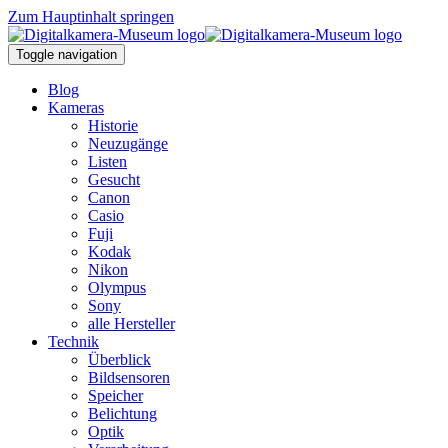
Zum Hauptinhalt springen
Toggle navigation
Blog
Kameras
Historie
Neuzugänge
Listen
Gesucht
Canon
Casio
Fuji
Kodak
Nikon
Olympus
Sony
alle Hersteller
Technik
Überblick
Bildsensoren
Speicher
Belichtung
Optik