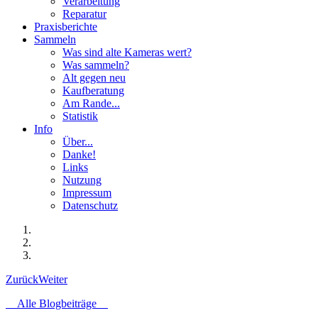
Verarbeitung
Reparatur
Praxisberichte
Sammeln
Was sind alte Kameras wert?
Was sammeln?
Alt gegen neu
Kaufberatung
Am Rande...
Statistik
Info
Über...
Danke!
Links
Nutzung
Impressum
Datenschutz
Zurück
Weiter
Alle Blogbeiträge