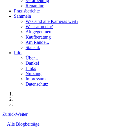
Verarbeitung
Reparatur
Praxisberichte
Sammeln
Was sind alte Kameras wert?
Was sammeln?
Alt gegen neu
Kaufberatung
Am Rande...
Statistik
Info
Über...
Danke!
Links
Nutzung
Impressum
Datenschutz
Zurück
Weiter
Alle Blogbeiträge