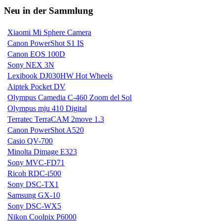
Neu in der Sammlung
Xiaomi Mi Sphere Camera
Canon PowerShot S1 IS
Canon EOS 100D
Sony NEX 3N
Lexibook DJ030HW Hot Wheels
Aiptek Pocket DV
Olympus Camedia C-460 Zoom del Sol
Olympus mju 410 Digital
Terratec TerraCAM 2move 1.3
Canon PowerShot A520
Casio QV-700
Minolta Dimage E323
Sony MVC-FD71
Ricoh RDC-i500
Sony DSC-TX1
Samsung GX-10
Sony DSC-WX5
Nikon Coolpix P6000