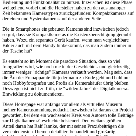
Bedienung und Funktionalität zu nutzen. Inzwischen ist diese Phase
weitgehend vorbei und die Hersteller haben zu den aus analoger
Zeit bekannten Kameratypen zurückgefunden: Kompaktkameras auf
der einen und Systemkameras auf der anderen Seite.
Die in Smartphones eingebauten Kameras sind inzwischen jedoch
so gut, dass sie Kompaktkameras die Existenzberechtigung geraubt
haben. Wozu ein separates Gerät kaufen, wenn man vergleichbare
Bilder auch mit dem Handy hinbekommt, das man zudem immer in
der Tasche hat?
Es entsteht so im Moment die paradoxe Situation, dass so viel
fotografiert wird, wie noch nie in der Geschichte - und gleichzeitig
immer weniger "richtige" Kameras verkauft werden. Mag sein, dass
die Ära der Fotoapparate für jedermann zu Ende geht und bald nur
noch Hobbyfotografen und Profis als Kamerakäufer übrig bleiben.
Deswegen ist nicht zu früh, die "wilden Jahre" der Digitalkamera-
Entwicklung zu dokumentieren.
Diese Homepage war anfangs vor allem als virtuelles Museum
meiner Kamerasammlung gedacht. Inzwischen ist daraus ein Projekt
geworden, bei dem ein wachsender Kreis von Autoren tolle Beiträge
zur Digitalkamera-Geschichte beisteuert. Den weitaus größten
Anteil daran hat Ralf Jannke, der mit seinen Praxisbeiträgen die
verschiedensten Themen detailliert behandelt und großartig