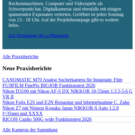
Rechenmaschinen, Computer und Videospiele als
Schwerpunkt hat. Digitalkameras sind ebenfalls mit einigen
spannenden Exponaten vertreten. Geöffnet ist jeden Sonntag
von 13 - 18 Uhr. Auf der Projekthomepage gibt es weitere
Infos.
Zur Homepage des µ-Museums
Alle Praxisberichte
Neue Praxisberichte
CANOMATIC M70 Analog Sucherkamera für Instamatic Film
FUJIFILM FinePix BIGJOB Funktionstest 2026
Nikon D3100 mit Nikon AF-S DX NIKKOR 18-55mm 1:3.5-5.6 G
VR II
Nikon Fujix E2S und E2N Reparatur und Inbetriebnahme C. Zahn
Nikon Z7 mit Nippon Kogaku Japan NIKKOR-S Auto 1:2.8
f=35mm und XXXX
RICOH Caplio 500G wide Funktionstest 2026
Alle Kameras der Sammlung