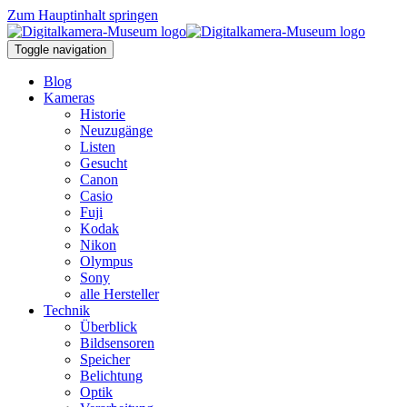
Zum Hauptinhalt springen
Toggle navigation
Blog
Kameras
Historie
Neuzugänge
Listen
Gesucht
Canon
Casio
Fuji
Kodak
Nikon
Olympus
Sony
alle Hersteller
Technik
Überblick
Bildsensoren
Speicher
Belichtung
Optik