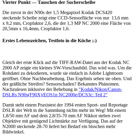
Vierter Punkt — Tauschen der Sucherscheibe
Die zuvor in der N90s der 1,5 Megapixel Kodak DCS420
steckende Scheibe zeigt eine CCD-Sensorfläche von nur 13,6 mm
x 9,2 mm, Cropfaktor 2,6, die der 1,3 MP NC 2000 eine Fläche von
20,5mm x 16,4mm, Cropfaktor 1,6.
Erstes Lebenszeichen, Testfoto in die Küche ;-)
Gleich der erste Klick auf die TIFF-RAW-Datei aus der Kodak NC
2000 AP zeigte ein kleines SW-Vorschaubild. Das wird was. Um die
Rohdatei zu dekodieren, wurde sie einfach in Adobe Lightroom
geöffnet. Ohne Nachbearbeitung. Das Ergebnis sehen sie oben. Und
der gräßliche Streifen? Sensorschaden? Bekanntes Phänomen.
Nachzulesen inklusive der Behebung in
"Kodak/Nikon/Canon-
DSLRs N90s(F90X)/EOS1n NC2000e/DCS3c: Teil 2"
Damit steht einem Praxistest der 1994 ersten Sport- und Reportage
DSLR der Welt in die Sammlung nichts mehr im Weg! Mit einem
1,8/50 mm AF und dem 2,8/35-70 mm AF Nikkor stehen zwei
Objektive mit genügend Lichtstärke zur Verfügung. Das auf der
N2000 steckende 28-70 liefert bei Bedarf ein bisschen mehr
Bildwinkel.