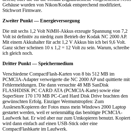
Gehäuse wurden von Nikon/Kodak entsprechend modifiziert,
Stichwort Firmware.
Zweiter Punkt — Energieversorgung
Die mit sechs 1,2 Volt NiMH-Akkus erzeugte Spannung von 7,2
Volt ist definitiv zu niedrig zum Betrieb der Kodak NC 2000 AP.
Mit einem Akkuhalter für acht 1,2 V Akkus bin ich bei 9,6 Volt.
Ganz sicher scheinen 10 x 1,2 = 12 Volt zu sein. Warum, schreibe
ich gleich noch.
Dritter Punkt — Speichermedium
Verschiedene CompactFlash-Karten von 8 bis 512 MB im
PCMCIA-Adapter verweigerte die NC 2000 AP und quittierte mit
Fehlermeldungen. Die dann versuchte 48 MB SanDisk
FLASHDISK PC CARD ATA (PCMCIA-Karte) sowie eine
SuperStore 170 170 MB PC-Card Hard Disk Drive brachten den
gewünschten Erfolg. Einziger Wermutstropfen: Zum
Auslesen/Kopieren der Fotos muss mein Windows 2000 Laptop
gestartet werden, weil er serienmäßig das benötigte PCMCIA-
Laufwerk hat. Er wird aber nur zum Umkopieren benutzt. Kopiert
wird dann einfach auf einen USB-Stick oder eine
CompactFlashkarte im Laufwerk.