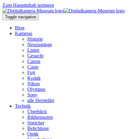
Zum Hauptinhalt springen
Toggle navigation
Blog
Kameras
Historie
Neuzugänge
Listen
Gesucht
Canon
Casio
Fuji
Kodak
Nikon
Olympus
Sony
alle Hersteller
Technik
Überblick
Bildsensoren
Speicher
Belichtung
Optik