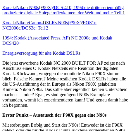
Kodak/Nikon N90s(F90X)/DCS 410, 1994 die dritte serienmäßig
produzierte digitale Spiegelreflexkamera der Welt und mehr: Teil 1
Kodak/Nikon/Canon-DSLRs N90s(F90X)/EOS1n
NC2000e/DCS3c: Teil 2
1994: Kodak (Associated Press, AP) NC 2000e und Kodak
DCS420
Energieversorgung für alte Kodak DSLRs
Die jetzt erworbene Kodak NC 2000 BUILT FOR AP zeigte nach
Anschluss eines O-Kodak Netzteils eine Reaktion der digitalen
Kodak-Rückwand, wogegen die montierte Nikon F90X stumm
blieb. Falsche Kamera? Meine restlichen Kodak DSLRs haben alle
die US-Ausführung der in Europa als Nikon F90X gelabelten
Kamera: Nikon N90s. Das sollte aber eigentlich keinen Unterscheid
machen — oder? Egal, es sind genügend N90s Exemplare
vorhanden, womit ich experimentieren kann! Und genau damit habe
ich begonnen.
Erster Punkt – Austausch der F90X gegen eine N90s
Mit sofortigem Erfolg und Start der N90s! Entweder ist die F90X
defekt, oder die für die Kodak Digitalrückteile vorgesehenen N90s