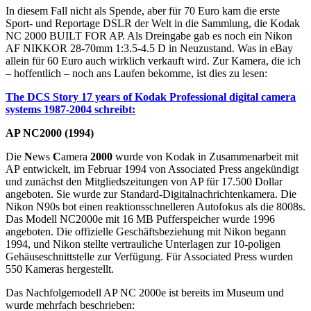
In diesem Fall nicht als Spende, aber für 70 Euro kam die erste
Sport- und Reportage DSLR der Welt in die Sammlung, die Kodak
NC 2000 BUILT FOR AP. Als Dreingabe gab es noch ein Nikon
AF NIKKOR 28-70mm 1:3.5-4.5 D in Neuzustand. Was in eBay
allein für 60 Euro auch wirklich verkauft wird. Zur Kamera, die ich
– hoffentlich – noch ans Laufen bekomme, ist dies zu lesen:
The DCS Story 17 years of Kodak Professional digital camera
systems 1987-2004 schreibt:
AP NC2000 (1994)
Die
N
ews
C
amera
2000
wurde von Kodak in Zusammenarbeit mit
AP entwickelt, im Februar 1994 von Associated Press angekündigt
und zunächst den Mitgliedszeitungen von AP für 17.500 Dollar
angeboten. Sie wurde zur Standard-Digitalnachrichtenkamera. Die
Nikon N90s bot einen reaktionsschnelleren Autofokus als die 8008s.
Das Modell NC2000e mit 16 MB Pufferspeicher wurde 1996
angeboten. Die offizielle Geschäftsbeziehung mit Nikon begann
1994, und Nikon stellte vertrauliche Unterlagen zur 10-poligen
Gehäuseschnittstelle zur Verfügung. Für Associated Press wurden
550 Kameras hergestellt.
Das Nachfolgemodell AP NC 2000e ist bereits im Museum und
wurde mehrfach beschrieben: