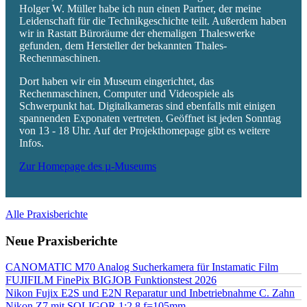
Holger W. Müller habe ich nun einen Partner, der meine
Leidenschaft für die Technikgeschichte teilt. Außerdem haben
wir in Rastatt Büroräume der ehemaligen Thaleswerke
gefunden, dem Hersteller der bekannten Thales-
Rechenmaschinen.
Dort haben wir ein Museum eingerichtet, das
Rechenmaschinen, Computer und Videospiele als
Schwerpunkt hat. Digitalkameras sind ebenfalls mit einigen
spannenden Exponaten vertreten. Geöffnet ist jeden Sonntag
von 13 - 18 Uhr. Auf der Projekthomepage gibt es weitere
Infos.
Zur Homepage des µ-Museums
Alle Praxisberichte
Neue Praxisberichte
CANOMATIC M70 Analog Sucherkamera für Instamatic Film
FUJIFILM FinePix BIGJOB Funktionstest 2026
Nikon Fujix E2S und E2N Reparatur und Inbetriebnahme C. Zahn
Nikon Z7 mit SOLIGOR 1:2.8 f=105mm