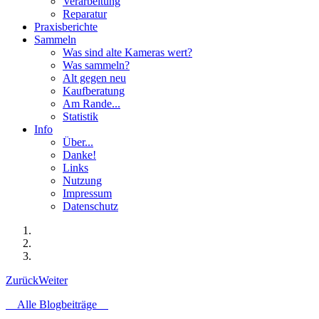
Verarbeitung
Reparatur
Praxisberichte
Sammeln
Was sind alte Kameras wert?
Was sammeln?
Alt gegen neu
Kaufberatung
Am Rande...
Statistik
Info
Über...
Danke!
Links
Nutzung
Impressum
Datenschutz
Zurück
Weiter
Alle Blogbeiträge