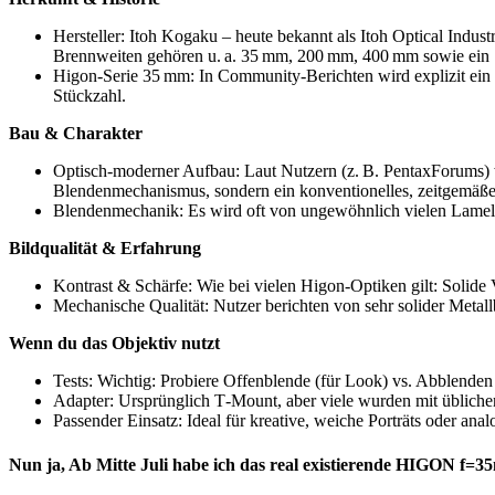
Hersteller: Itoh Kogaku – heute bekannt als Itoh Optical Indu
Brennweiten gehören u. a. 35 mm, 200 mm, 400 mm sowie e
Higon‑Serie 35 mm: In Community-Berichten wird explizit ein 3
Stückzahl.
Bau & Charakter
Optisch-moderner Aufbau: Laut Nutzern (z. B. PentaxForums) w
Blendenmechanismus, sondern ein konventionelles, zeitgemäß
Blendenmechanik: Es wird oft von ungewöhnlich vielen Lamellen
Bildqualität & Erfahrung
Kontrast & Schärfe: Wie bei vielen Higon‑Optiken gilt: Solide
Mechanische Qualität: Nutzer berichten von sehr solider Metallb
Wenn du das Objektiv nutzt
Tests: Wichtig: Probiere Offenblende (für Look) vs. Abblenden 
Adapter: Ursprünglich T‑Mount, aber viele wurden mit üblic
Passender Einsatz: Ideal für kreative, weiche Porträts oder an
Nun ja, Ab Mitte Juli habe ich das real existierende HIGON f=3