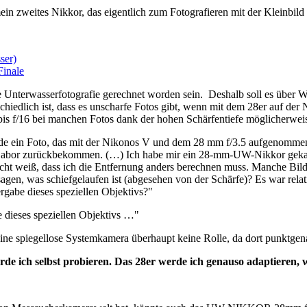
weites Nikkor, das eigentlich zum Fotografieren mit der Kleinbi
ser)
inale
erwasserfotografie gerechnet worden sein. Deshalb soll es über Was
hiedlich ist, dass es unscharfe Fotos gibt, wenn mit dem 28er auf der 
 bis f/16 bei manchen Fotos dank der hohen Schärfentiefe möglicherweise
de ein Foto, das mit der Nikonos V und dem 28 mm f/3.5 aufgenommen w
m Labor zurückbekommen. (…) Ich habe mir ein 28-mm-UW-Nikkor gekauf
nicht weiß, dass ich die Entfernung anders berechnen muss. Manche Bild
ir sagen, was schiefgelaufen ist (abgesehen von der Schärfe)? Es war rel
ergabe dieses speziellen Objektivs?"
dieses speziellen Objektivs …"
eine spiegellose Systemkamera überhaupt keine Rolle, da dort punktgen
rde ich selbst probieren. Das 28er werde ich genauso adaptieren, 