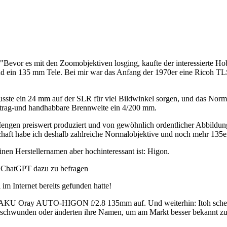
 "Bevor es mit den Zoomobjektiven losging, kaufte der interessierte H
nd ein 135 mm Tele. Bei mir war das Anfang der 1970er eine Ricoh T
ste ein 24 mm auf der SLR für viel Bildwinkel sorgen, und das Normalo
ut trag-und handhabbare Brennweite ein 4/200 mm.
engen preiswert produziert und von gewöhnlich ordentlicher Abbildung
t habe ich deshalb zahlreiche Normalobjektive und noch mehr 135er. Di
inen Herstellernamen aber hochinteressant ist: Higon.
— ChatGPT dazu zu befragen
im Internet bereits gefunden hatte!
 Oray AUTO-HIGON f/2.8 135mm auf. Und weiterhin: Itoh scheint in
 verschwunden oder änderten ihre Namen, um am Markt besser bekannt z