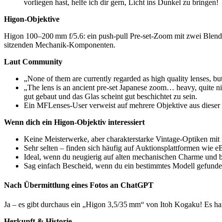
vorliegen hast, helfe ich dir gern, Licht ins Dunkel zu bringen!
Higon-Objektive
Higon 100–200 mm f/5.6: ein push-pull Pre-set-Zoom mit zwei Blendri
sitzenden Mechanik-Komponenten.
Laut Community
„None of them are currently regarded as high quality lenses, but 
„The lens is an ancient pre-set Japanese zoom… heavy, quite nic
gut gebaut und das Glas scheint gut beschichtet zu sein.
Ein MFLenses-User verweist auf mehrere Objektive aus dieser S
Wenn dich ein Higon‑Objektiv interessiert
Keine Meisterwerke, aber charakterstarke Vintage-Optiken mit
Sehr selten – finden sich häufig auf Auktionsplattformen wie e
Ideal, wenn du neugierig auf alten mechanischen Charme und be
Sag einfach Bescheid, wenn du ein bestimmtes Modell gefunden 
Nach Übermittlung eines Fotos an ChatGPT
Ja – es gibt durchaus ein „Higon 3,5/35 mm“ von Itoh Kogaku! Es han
Herkunft & Historie