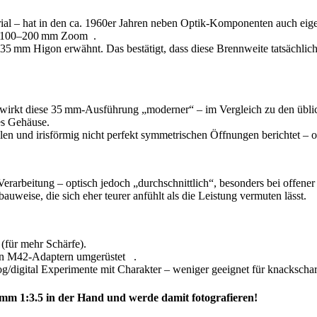
strial – hat in den ca. 1960er Jahren neben Optik-Komponenten auch ei
in 100–200 mm Zoom .
5 mm Higon erwähnt. Das bestätigt, dass diese Brennweite tatsächlich h
irkt diese 35 mm-Ausführung „moderner“ – im Vergleich zu den übliche
es Gehäuse.
 und irisförmig nicht perfekt symmetrischen Öffnungen berichtet – of
 Verarbeitung – optisch jedoch „durchschnittlich“, besonders bei offen
auweise, die sich eher teurer anfühlt als die Leistung vermuten lässt.
(für mehr Schärfe).
hen M42-Adaptern umgerüstet .
alog/digital Experimente mit Charakter – weniger geeignet für knackscha
5mm 1:3.5 in der Hand und werde damit fotografieren!