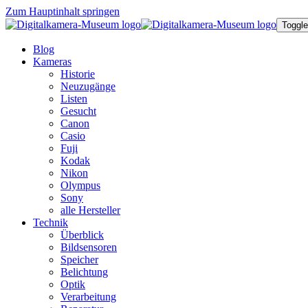
Zum Hauptinhalt springen
Toggle
Blog
Kameras
Historie
Neuzugänge
Listen
Gesucht
Canon
Casio
Fuji
Kodak
Nikon
Olympus
Sony
alle Hersteller
Technik
Überblick
Bildsensoren
Speicher
Belichtung
Optik
Verarbeitung