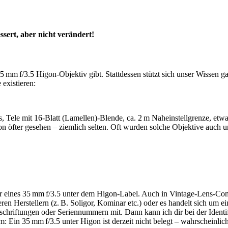
sert, aber nicht verändert!
35 mm f/3.5 Higon‑Objektiv gibt. Stattdessen stützt sich unser Wissen
existieren:
es, Tele mit 16‑Blatt (Lamellen)‑Blende, ca. 2 m Naheinstellgrenze, etw
on öfter gesehen – ziemlich selten. Oft wurden solche Objektive auch u
der eines 35 mm f/3.5 unter dem Higon‑Label. Auch in Vintage‑Lens‑Co
 Herstellern (z. B. Soligor, Kominar etc.) oder es handelt sich um eine
chriftungen oder Seriennummern mit. Dann kann ich dir bei der Identifik
: Ein 35 mm f/3.5 unter Higon ist derzeit nicht belegt – wahrscheinlic