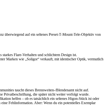
 ganz überwiegend auf ein seltenes Preset‑T‑Mount‑Tele‑Objektiv von
as starkes Flare-Verhalten und schlichtem Design ist.
nter Marken wie „Soligor“ verkauft, mit identischer Optik, vermutlich
mmunities taucht dieses Brennweiten‑/Blendenamt nicht auf.
 Privatbeschriftung, die später nicht weiter verfolgt wurde.
ation helfen – ob es tatsächlich ein seltenes Higon‑Stück ist oder
h eine Fehlinformation. Aber: Wenn du ein potentielles Exemplar