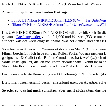
Nach dem Nikon NIKKOR 35mm 1:2.5 (UW — für UnterWasser) mein z
Zum 35 mm gibt es diese beiden Beiträge
Fuji X-E1 Nikon NIKKOR 35mm 1:2.5 (UW — für UnterWas
Nikon Z7 Nikon NIKKOR 35mm 1:2.5 (UnterWasser – UW) F
Das UW NIKKOR 28mm f/3.5 NIKONOS soll ausschließlich für die Unt
genannte
Brechungsindex
von Luft 1,000 und Wasser 1,333 so untersc
auf der Skala des 28ers eingestellt wird. Was bei kleinen Blenden f/8
So schrieb ein Anwender: "Warum ist das so ein Mist?" (Gezeigt wur
Filmen beschäftigt. Ich habe ein paar Rollen Portra 400 aus meine
geeignet ist. Deshalb ist das Bild im Grunde unscharf, weil (…) ich 
sanfte Pastellqualität, die ich von Portra erwartet hatte. Könnt ihr m
Streulichtreflexion, einem unterbelichteten Bild oder an der Bildwied
Besonders die letzte Bemerkung weckt Hoffnungen! "Bildwiedergabe 
Die Entfernungsmessung, besser -einstellung spielt bei Adaption auf 
So oder so, das hat mich vom Kauf aber nicht abgehalten, das we