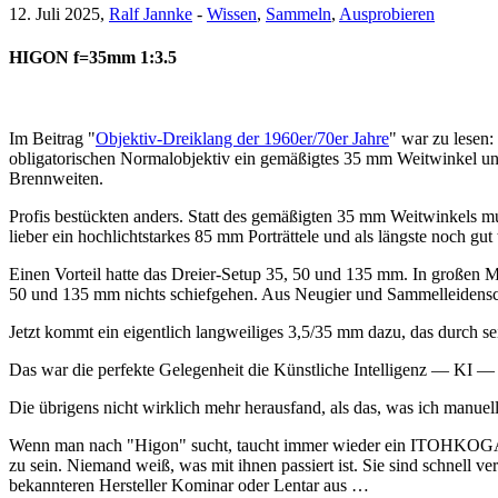
12. Juli 2025,
Ralf Jannke
-
Wissen
,
Sammeln
,
Ausprobieren
HIGON f=35mm 1:3.5
Im Beitrag "
Objektiv-Dreiklang der 1960er/70er Jahre
" war zu lesen:
obligatorischen Normalobjektiv ein gemäßigtes 35 mm Weitwinkel u
Brennweiten.
Profis bestückten anders. Statt des gemäßigten 35 mm Weitwinkels mus
lieber ein hochlichtstarkes 85 mm Porträttele und als längste noch g
Einen Vorteil hatte das Dreier-Setup 35, 50 und 135 mm. In großen M
50 und 135 mm nichts schiefgehen. Aus Neugier und Sammelleidenschaf
Jetzt kommt ein eigentlich langweiliges 3,5/35 mm dazu, das durch se
Das war die perfekte Gelegenheit die Künstliche Intelligenz — KI 
Die übrigens nicht wirklich mehr herausfand, als das, was ich manuell 
Wenn man nach "Higon" sucht, taucht immer wieder ein ITOHKOGAKU
zu sein. Niemand weiß, was mit ihnen passiert ist. Sie sind schnell
bekannteren Hersteller Kominar oder Lentar aus …