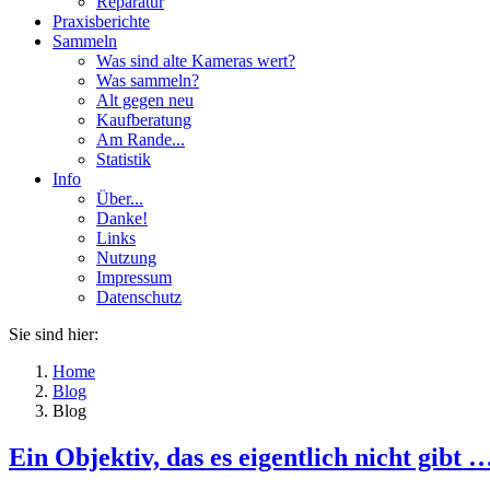
Reparatur
Praxisberichte
Sammeln
Was sind alte Kameras wert?
Was sammeln?
Alt gegen neu
Kaufberatung
Am Rande...
Statistik
Info
Über...
Danke!
Links
Nutzung
Impressum
Datenschutz
Sie sind hier:
Home
Blog
Blog
Ein Objektiv, das es eigentlich nicht gibt 