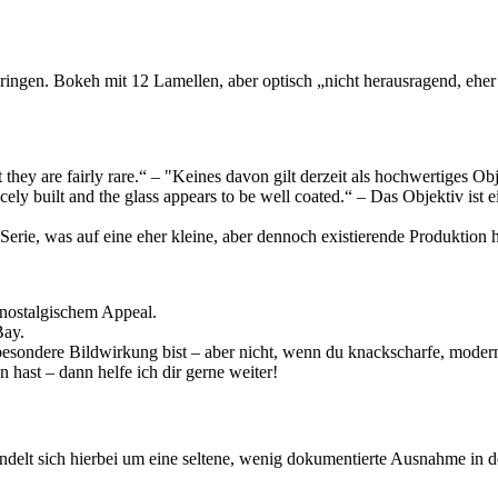
ngen. Bokeh mit 12 Lamellen, aber optisch „nicht herausragend, eher d
they are fairly rare.“ – "Keines davon gilt derzeit als hochwertiges Obje
ely built and the glass appears to be well coated.“ – Das Objektiv ist 
erie, was auf eine eher kleine, aber dennoch existierende Produktion h
 nostalgischem Appeal.
Bay.
sondere Bildwirkung bist – aber nicht, wenn du knackscharfe, moderne
hast – dann helfe ich dir gerne weiter!
delt sich hierbei um eine seltene, wenig dokumentierte Ausnahme in d