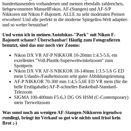
hunderttausenden vorhandenen und meinen ebenfalls zahlreichen,
liebgewonnenen ManuellFokus, AF-(Stangen) und AF-S/P
Nikkoren mit Nikon F-Bajonett. ALLE zu sehr moderaten Preisen
erworben! Und alle perfekt in die moderne Spiegellos-Welt adaptier-
und so weiter benutzbar!
Und wenn ich in meinen Autofokus-"Park" mit Nikon F-
Bajonett schaue? Überschaubar! Häufig zum Fotografieren
benutzt, sind das nur noch vier Zooms:
Nikon DX VR AF-P NIKKOR 10-20mm 1:4.5-5.6, ein
exzellentes "Voll-Plastik-Superweitwinkelzoom" zum
Spottpreis
Nikon DX VR AF-S NIKKOR 18-140mm 1:3.5-5.6 G ED
mein Urlaubs-/Faulheitszoom sehr guter Abbildungsleistung
AF-P NIKKOR 70-300 mm 1:4,5-5,6E ED VR mein (für die
helle Erstligahalle) AF-P-schnelles Basketball-Standard-
Telezoom
SIGMA 100-400mm F5-6,3 DG OS HSM (C-Contemporary)
mein Tierweltzoom
Was sonst noch an wenigen AF-Stangen-Nikkoren irgendwo
rumliegt, bringt im Verkauf so gut wie nichts und frisst kein
Brot ;-)