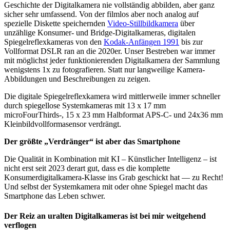
Geschichte der Digitalkamera nie vollständig abbilden, aber ganz
sicher sehr umfassend. Von der filmlos aber noch analog auf
spezielle Diskette speichernden
Video-Stillbildkamera
über
unzählige Konsumer- und Bridge-Digitalkameras, digitalen
Spiegelreflexkameras von den
Kodak-Anfängen 1991
bis zur
Vollformat DSLR ran an die 2020er. Unser Bestreben war immer
mit möglichst jeder funktionierenden Digitalkamera der Sammlung
wenigstens 1x zu fotografieren. Statt nur langweilige Kamera-
Abbildungen und Beschreibungen zu zeigen.
Die digitale Spiegelreflexkamera wird mittlerweile immer schneller
durch spiegellose Systemkameras mit 13 x 17 mm
microFourThirds-, 15 x 23 mm Halbformat APS-C- und 24x36 mm
Kleinbildvollformasensor verdrängt.
Der größte „Verdränger“ ist aber das Smartphone
Die Qualität in Kombination mit KI – Künstlicher Intelligenz – ist
nicht erst seit 2023 derart gut, dass es die komplette
Konsumerdigitalkamera-Klasse ins Grab geschickt hat — zu Recht!
Und selbst der Systemkamera mit oder ohne Spiegel macht das
Smartphone das Leben schwer.
Der Reiz an uralten Digitalkameras ist bei mir weitgehend
verflogen