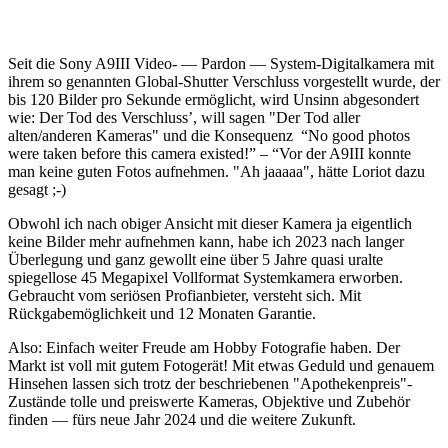
Seit die Sony A9III Video- — Pardon — System-Digitalkamera mit
ihrem so genannten Global-Shutter Verschluss vorgestellt wurde, der
bis 120 Bilder pro Sekunde ermöglicht, wird Unsinn abgesondert
wie: Der Tod des Verschluss’, will sagen "Der Tod aller
alten/anderen Kameras" und die Konsequenz “No good photos
were taken before this camera existed!” – “Vor der A9III konnte
man keine guten Fotos aufnehmen. "Ah jaaaaa", hätte Loriot dazu
gesagt ;-)
Obwohl ich nach obiger Ansicht mit dieser Kamera ja eigentlich
keine Bilder mehr aufnehmen kann, habe ich 2023 nach langer
Überlegung und ganz gewollt eine über 5 Jahre quasi uralte
spiegellose 45 Megapixel Vollformat Systemkamera erworben.
Gebraucht vom seriösen Profianbieter, versteht sich. Mit
Rückgabemöglichkeit und 12 Monaten Garantie.
Also: Einfach weiter Freude am Hobby Fotografie haben. Der
Markt ist voll mit gutem Fotogerät! Mit etwas Geduld und genauem
Hinsehen lassen sich trotz der beschriebenen "Apothekenpreis"-
Zustände tolle und preiswerte Kameras, Objektive und Zubehör
finden — fürs neue Jahr 2024 und die weitere Zukunft.