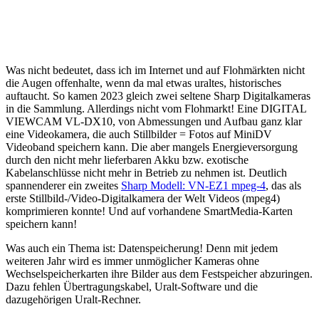
Was nicht bedeutet, dass ich im Internet und auf Flohmärkten nicht
die Augen offenhalte, wenn da mal etwas uraltes, historisches
auftaucht. So kamen 2023 gleich zwei seltene Sharp Digitalkameras
in die Sammlung. Allerdings nicht vom Flohmarkt! Eine DIGITAL
VIEWCAM VL-DX10, von Abmessungen und Aufbau ganz klar
eine Videokamera, die auch Stillbilder = Fotos auf MiniDV
Videoband speichern kann. Die aber mangels Energieversorgung
durch den nicht mehr lieferbaren Akku bzw. exotische
Kabelanschlüsse nicht mehr in Betrieb zu nehmen ist. Deutlich
spannenderer ein zweites
Sharp Modell: VN-EZ1 mpeg-4
, das als
erste Stillbild-/Video-Digitalkamera der Welt Videos (mpeg4)
komprimieren konnte! Und auf vorhandene SmartMedia-Karten
speichern kann!
Was auch ein Thema ist: Datenspeicherung! Denn mit jedem
weiteren Jahr wird es immer unmöglicher Kameras ohne
Wechselspeicherkarten ihre Bilder aus dem Festspeicher abzuringen.
Dazu fehlen Übertragungskabel, Uralt-Software und die
dazugehörigen Uralt-Rechner.