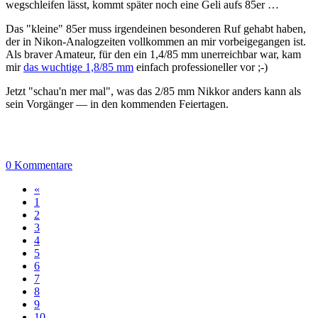
wegschleifen lässt, kommt später noch eine Geli aufs 85er …
Das "kleine" 85er muss irgendeinen besonderen Ruf gehabt haben,
der in Nikon-Analogzeiten vollkommen an mir vorbeigegangen ist.
Als braver Amateur, für den ein 1,4/85 mm unerreichbar war, kam
mir
das wuchtige 1,8/85 mm
einfach professioneller vor ;-)
Jetzt "schau'n mer mal", was das 2/85 mm Nikkor anders kann als
sein Vorgänger — in den kommenden Feiertagen.
0 Kommentare
«
1
2
3
4
5
6
7
8
9
10