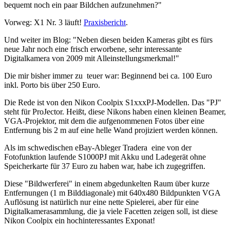
bequemt noch ein paar Bildchen aufzunehmen?"
Vorweg: X1 Nr. 3 läuft!
Praxisbericht
.
Und weiter im Blog: "Neben diesen beiden Kameras gibt es fürs
neue Jahr noch eine frisch erworbene, sehr interessante
Digitalkamera von 2009 mit Alleinstellungsmerkmal!"
Die mir bisher immer zu teuer war: Beginnend bei ca. 100 Euro
inkl. Porto bis über 250 Euro.
Die Rede ist von den Nikon Coolpix S1xxxPJ-Modellen. Das "PJ"
steht für ProJector. Heißt, diese Nikons haben einen kleinen Beamer,
VGA-Projektor, mit dem die aufgenommenen Fotos über eine
Entfernung bis 2 m auf eine helle Wand projiziert werden können.
Als im schwedischen eBay-Ableger Tradera eine von der
Fotofunktion laufende S1000PJ mit Akku und Ladegerät ohne
Speicherkarte für 37 Euro zu haben war, habe ich zugegriffen.
Diese "Bildwerferei" in einem abgedunkelten Raum über kurze
Entfernungen (1 m Bilddiagonale) mit 640x480 Bildpunkten VGA
Auflösung ist natürlich nur eine nette Spielerei, aber für eine
Digitalkamerasammlung, die ja viele Facetten zeigen soll, ist diese
Nikon Coolpix ein hochinteressantes Exponat!