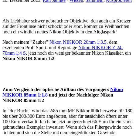
20. Dezember 2023,
Ralf Jannke
-
Wissen
,
Sammeln
,
Ausprobieren
Als Liebhaber schwer gebrauchter Objektive, den auch ein Kratzer
auf der Frontlinse nicht schockt oder stört, kommt zu Weihnachten
noch ein wirklich nettes Nikon Objektiv in den Altglaspark!
Nach meinem "Zauber"
Nikon NIKKOR 20mm 1:3.5
, dem
exzellenten Profi Sport- und Reportage
Nikon NIKKOR Z 24-
70mm 1:4 S
, jetzt noch ein weniger bekannter Nikon Klassiker, ein
Nikon NIKOR 85mm 1:2
.
Zum Vergleich der optische Aufbau des Vorgängers
Nikon
NIKKOR 85mm 1:1.8
und jetzt der Nachfolger Nikon
NIKKOR 85mm 1:2
In "der Bucht" wird das 2/85 mm MF Nikkor üblicherweise für 180
bis über 200/300 Euro angeboten, aber für tatsächlich öfters unter
100 Euro verkauft. Ich habe jetzt umgerechnet 66 Euro für ein stark
gebrauchtes Exemplar investiert. Wenn sich das Filtergewinde noch
richten und sich die Stelle mit dem eingedrückten Gewinde