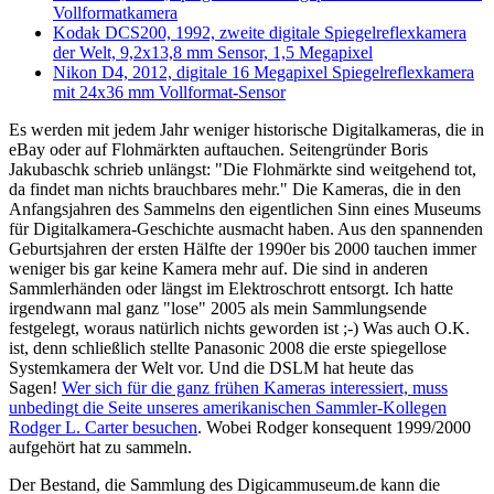
Vollformatkamera
Kodak DCS200, 1992, zweite digitale Spiegelreflexkamera
der Welt, 9,2x13,8 mm Sensor, 1,5 Megapixel
Nikon D4, 2012, digitale 16 Megapixel Spiegelreflexkamera
mit 24x36 mm Vollformat-Sensor
Es werden mit jedem Jahr weniger historische Digitalkameras, die in
eBay oder auf Flohmärkten auftauchen. Seitengründer Boris
Jakubaschk schrieb unlängst: "Die Flohmärkte sind weitgehend tot,
da findet man nichts brauchbares mehr." Die Kameras, die in den
Anfangsjahren des Sammelns den eigentlichen Sinn eines Museums
für Digitalkamera-Geschichte ausmacht haben. Aus den spannenden
Geburtsjahren der ersten Hälfte der 1990er bis 2000 tauchen immer
weniger bis gar keine Kamera mehr auf. Die sind in anderen
Sammlerhänden oder längst im Elektroschrott entsorgt. Ich hatte
irgendwann mal ganz "lose" 2005 als mein Sammlungsende
festgelegt, woraus natürlich nichts geworden ist ;-) Was auch O.K.
ist, denn schließlich stellte Panasonic 2008 die erste spiegellose
Systemkamera der Welt vor. Und die DSLM hat heute das
Sagen!
Wer sich für die ganz frühen Kameras interessiert, muss
unbedingt die Seite unseres amerikanischen Sammler-Kollegen
Rodger L. Carter besuchen
. Wobei Rodger konsequent 1999/2000
aufgehört hat zu sammeln.
Der Bestand, die Sammlung des Digicammuseum.de kann die