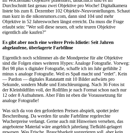
im Wochentakt Objektive präsentiert, tatsächlich sind es im
Durchschnitt fast genau zwei Objektive pro Woche! Digitalkamera
listete bis zum 8. Dezember 102 Objektiv-Neuvorstellungen. Schaut
man kurz in die nikonrumors.com, dann sind 104 und mehr
Objektive in 52 Jahreswochen längst erreicht. Da muss die Frage
erlaubt sein: "Wer soll diese neuen, oft sehr teuren Objektive
eigentlich alle kaufen?"
Es gibt aber noch eine weitere Preis-Idiotie: Seit Jahren
abgelaufene, überlagerte Farbfilme
Eigentlich noch schlimmer als die Mondpreise für alte Objektive
sind die Folgen eines weiteren Hypes: Analoge Fotografie. Vorweg:
Bei 98 plus x digitaler Fotografie, schaffe ich im Jahr gefühlte 2
minus x analoge Fotografie. Weil es Spaß macht und "erdet". Kein
— Pardon — digitales Ratatatattt mit 10 Bilder aufwärts pro
Sekunde, sondern Muße und Entschleunigung. Nach 36 Fotos ist
der Kleinbildfilm voll, der Rollfilm je nach Format schon nach nur
12 oder 8 Aufnahmen. Aber Film ist eben die Voraussetzung für
analoge Fotografie!
Was sich da von den geforderten Preisen abspielt, spottet jeder
Beschreibung. Da werden für uralte Farbfilme regelrechte
Wucherpreise verlangt. Gerne auch mit Hinweisen versehen, das
angebotene Material wäre angeblich jahrelang Tiefkühl-gelagert
gewesen. Was Frische, Brauchbarkeit suggerieren soll, aber kein