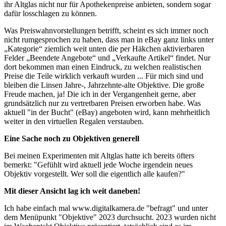
ihr Altglas nicht nur für Apothekenpreise anbieten, sondern sogar
dafür losschlagen zu können.
Was Preiswahnvorstellungen betrifft, scheint es sich immer noch
nicht rumgesprochen zu haben, dass man in eBay ganz links unter
„Kategorie“ ziemlich weit unten die per Häkchen aktivierbaren
Felder „Beendete Angebote“ und „Verkaufte Artikel“ findet. Nur
dort bekommen man einen Eindruck, zu welchen realistischen
Preise die Teile wirklich verkauft wurden ... Für mich sind und
bleiben die Linsen Jahre-, Jahrzehnte-alte Objektive. Die große
Freude machen, ja! Die ich in der Vergangenheit gerne, aber
grundsätzlich nur zu vertretbaren Preisen erworben habe. Was
aktuell "in der Bucht" (eBay) angeboten wird, kann mehrheitlich
weiter in den virtuellen Regalen verstauben.
Eine Sache noch zu Objektiven generell
Bei meinen Experimenten mit Altglas hatte ich bereits öfters
bemerkt: "Gefühlt wird aktuell jede Woche irgendein neues
Objektiv vorgestellt. Wer soll die eigentlich alle kaufen?"
Mit dieser Ansicht lag ich weit daneben!
Ich habe einfach mal www.digitalkamera.de "befragt" und unter
dem Menüpunkt "Objektive" 2023 durchsucht. 2023 wurden nicht