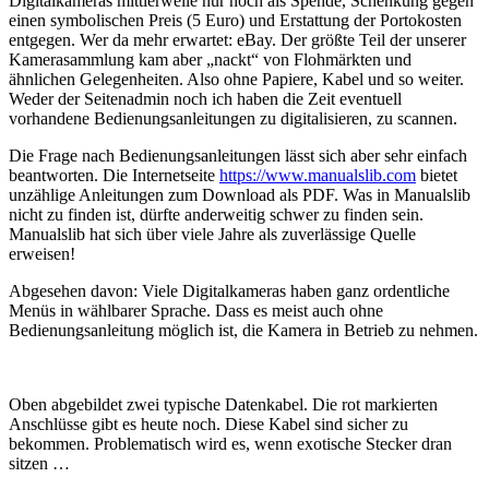
Digitalkameras mittlerweile nur noch als Spende, Schenkung gegen
einen symbolischen Preis (5 Euro) und Erstattung der Portokosten
entgegen. Wer da mehr erwartet: eBay. Der größte Teil der unserer
Kamerasammlung kam aber „nackt“ von Flohmärkten und
ähnlichen Gelegenheiten. Also ohne Papiere, Kabel und so weiter.
Weder der Seitenadmin noch ich haben die Zeit eventuell
vorhandene Bedienungsanleitungen zu digitalisieren, zu scannen.
Die Frage nach Bedienungsanleitungen lässt sich aber sehr einfach
beantworten. Die Internetseite
https://www.manualslib.com
bietet
unzählige Anleitungen zum Download als PDF. Was in Manualslib
nicht zu finden ist, dürfte anderweitig schwer zu finden sein.
Manualslib hat sich über viele Jahre als zuverlässige Quelle
erweisen!
Abgesehen davon: Viele Digitalkameras haben ganz ordentliche
Menüs in wählbarer Sprache. Dass es meist auch ohne
Bedienungsanleitung möglich ist, die Kamera in Betrieb zu nehmen.
Oben abgebildet zwei typische Datenkabel. Die rot markierten
Anschlüsse gibt es heute noch. Diese Kabel sind sicher zu
bekommen. Problematisch wird es, wenn exotische Stecker dran
sitzen …