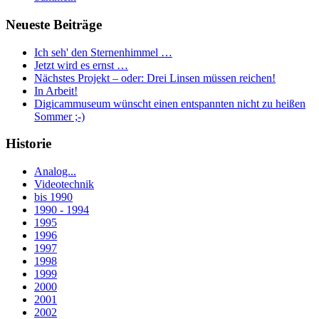
Neueste Beiträge
Ich seh' den Sternenhimmel …
Jetzt wird es ernst …
Nächstes Projekt – oder: Drei Linsen müssen reichen!
In Arbeit!
Digicammuseum wünscht einen entspannten nicht zu heißen
Sommer ;-)
Historie
Analog...
Videotechnik
bis 1990
1990 - 1994
1995
1996
1997
1998
1999
2000
2001
2002