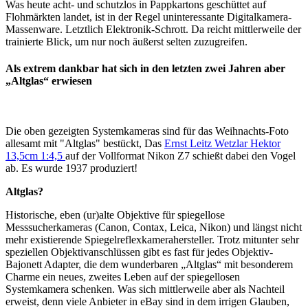
Was heute acht- und schutzlos in Pappkartons geschüttet auf
Flohmärkten landet, ist in der Regel uninteressante Digitalkamera-
Massenware. Letztlich Elektronik-Schrott. Da reicht mittlerweile der
trainierte Blick, um nur noch äußerst selten zuzugreifen.
Als extrem dankbar hat sich in den letzten zwei Jahren aber
„Altglas“ erwiesen
Die oben gezeigten Systemkameras sind für das Weihnachts-Foto
allesamt mit "Altglas" bestückt, Das
Ernst Leitz Wetzlar Hektor
13,5cm 1:4,5
auf der Vollformat Nikon Z7 schießt dabei den Vogel
ab. Es wurde 1937 produziert!
Altglas?
Historische, eben (ur)alte Objektive für spiegellose
Messsucherkameras (Canon, Contax, Leica, Nikon) und längst nicht
mehr existierende Spiegelreflexkamerahersteller. Trotz mitunter sehr
speziellen Objektivanschlüssen gibt es fast für jedes Objektiv-
Bajonett Adapter, die dem wunderbaren „Altglas“ mit besonderem
Charme ein neues, zweites Leben auf der spiegellosen
Systemkamera schenken. Was sich mittlerweile aber als Nachteil
erweist, denn viele Anbieter in eBay sind in dem irrigen Glauben,