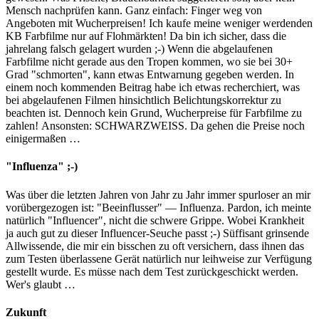
Mensch nachprüfen kann. Ganz einfach: Finger weg von
Angeboten mit Wucherpreisen! Ich kaufe meine weniger werdenden
KB Farbfilme nur auf Flohmärkten! Da bin ich sicher, dass die
jahrelang falsch gelagert wurden ;-) Wenn die abgelaufenen
Farbfilme nicht gerade aus den Tropen kommen, wo sie bei 30+
Grad "schmorten", kann etwas Entwarnung gegeben werden. In
einem noch kommenden Beitrag habe ich etwas recherchiert, was
bei abgelaufenen Filmen hinsichtlich Belichtungskorrektur zu
beachten ist. Dennoch kein Grund, Wucherpreise für Farbfilme zu
zahlen! Ansonsten: SCHWARZWEISS. Da gehen die Preise noch
einigermaßen …
"Influenza" ;-)
Was über die letzten Jahren von Jahr zu Jahr immer spurloser an mir
vorübergezogen ist: "Beeinflusser" — Influenza. Pardon, ich meinte
natürlich "Influencer", nicht die schwere Grippe. Wobei Krankheit
ja auch gut zu dieser Influencer-Seuche passt ;-) Süffisant grinsende
Allwissende, die mir ein bisschen zu oft versichern, dass ihnen das
zum Testen überlassene Gerät natürlich nur leihweise zur Verfügung
gestellt wurde. Es müsse nach dem Test zurückgeschickt werden.
Wer's glaubt …
Zukunft