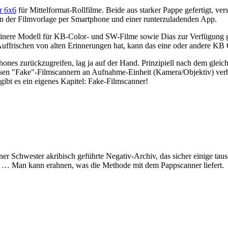
r 6x6
für Mittelformat-Rollfilme. Beide aus starker Pappe gefertigt, vers
ren der Filmvorlage per Smartphone und einer runterzuladenden App.
nere Modell für KB-Color- und SW-Filme sowie Dias zur Verfügung ges
uffrischen von alten Erinnerungen hat, kann das eine oder andere KB C
ones zurückzugreifen, lag ja auf der Hand. Prinzipiell nach dem gleich
sen "Fake"-Filmscannern an Aufnahme-Einheit (Kamera/Objektiv) verbau
gibt es ein eigenes Kapitel: Fake-Filmscanner!
er Schwester akribisch geführte Negativ-Archiv, das sicher einige taus
n … Man kann erahnen, was die Methode mit dem Pappscanner liefert.