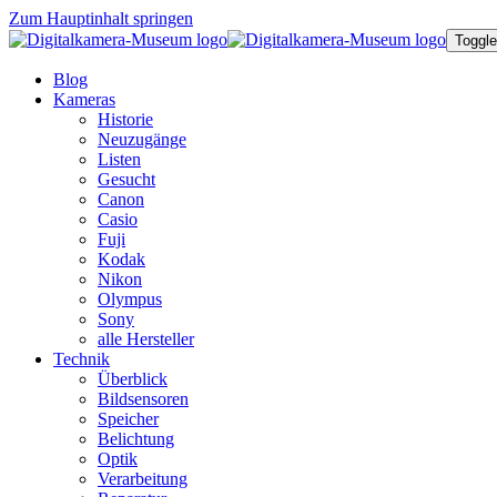
Zum Hauptinhalt springen
Toggle
Blog
Kameras
Historie
Neuzugänge
Listen
Gesucht
Canon
Casio
Fuji
Kodak
Nikon
Olympus
Sony
alle Hersteller
Technik
Überblick
Bildsensoren
Speicher
Belichtung
Optik
Verarbeitung