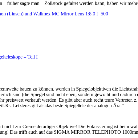
in – früher sagte man – Zollstock gefaltet werden kann, haben wir mehr
non (Linsen) und Walimex MC Mirror Lens 1:8.0 f=500
e
elteleskope – Teil I
 Brennweite bauen zu können, werden in Spiegelobjektiven die Lichtst
lich sind (die Spiegel sind nicht eben, sondern gewölbt und dadurch eb
sehr preiswert verkauft werden. Es gibt aber auch recht teure Vertreter,
SLRs. Letzteres gilt als das beste Spiegeltele der analogen Ära.“
 gehört nicht zur Creme derartiger Objektive! Die Fokussierung ist 
ößerung! Das trifft auch auf das SIGMA MIRROR TELEPHOTO 1000mm