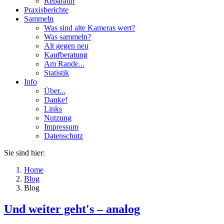
Reparatur
Praxisberichte
Sammeln
Was sind alte Kameras wert?
Was sammeln?
Alt gegen neu
Kaufberatung
Am Rande...
Statistik
Info
Über...
Danke!
Links
Nutzung
Impressum
Datenschutz
Sie sind hier:
Home
Blog
Blog
Und weiter geht's – analog