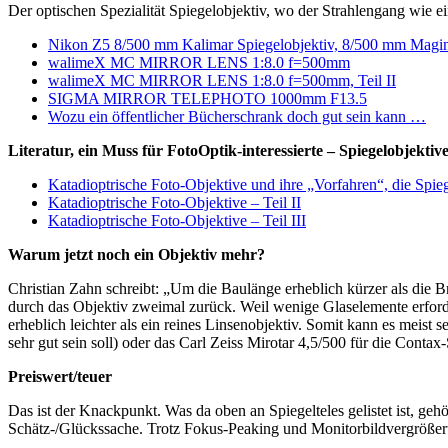
Der optischen Spezialität Spiegelobjektiv, wo der Strahlengang wie e
Nikon Z5 8/500 mm Kalimar Spiegelobjektiv, 8/500 mm Magi
walimeX MC MIRROR LENS 1:8.0 f=500mm
walimeX MC MIRROR LENS 1:8.0 f=500mm, Teil II
SIGMA MIRROR TELEPHOTO 1000mm F13.5
Wozu ein öffentlicher Bücherschrank doch gut sein kann …
Literatur, ein Muss für FotoOptik-interessierte – Spiegelobjektiv
Katadioptrische Foto-Objektive und ihre „Vorfahren“, die Spieg
Katadioptrische Foto-Objektive – Teil II
Katadioptrische Foto-Objektive – Teil III
Warum jetzt noch ein Objektiv mehr?
Christian Zahn schreibt: „Um die Baulänge erheblich kürzer als die
durch das Objektiv zweimal zurück. Weil wenige Glaselemente erforder
erheblich leichter als ein reines Linsenobjektiv. Somit kann es meist 
sehr gut sein soll) oder das Carl Zeiss Mirotar 4,5/500 für die Contax-
Preiswert/teuer
Das ist der Knackpunkt. Was da oben an Spiegelteles gelistet ist,
Schätz-/Glückssache. Trotz Fokus-Peaking und Monitorbildvergr