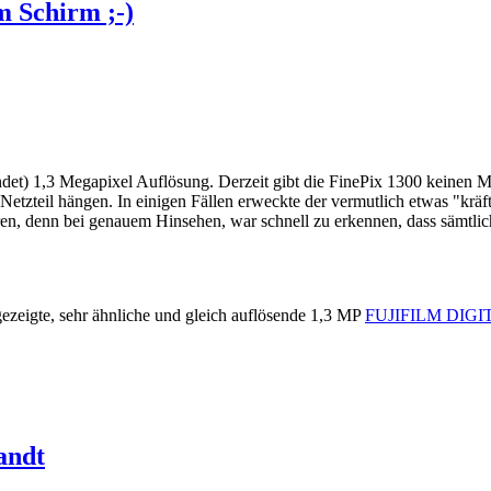
m Schirm ;-)
det) 1,3 Megapixel Auflösung. Derzeit gibt die FinePix 1300 keinen Mu
etzteil hängen. In einigen Fällen erweckte der vermutlich etwas "kräft
en, denn bei genauem Hinsehen, war schnell zu erkennen, dass sämtlic
 gezeigte, sehr ähnliche und gleich auflösende 1,3 MP
FUJIFILM DIGI
andt