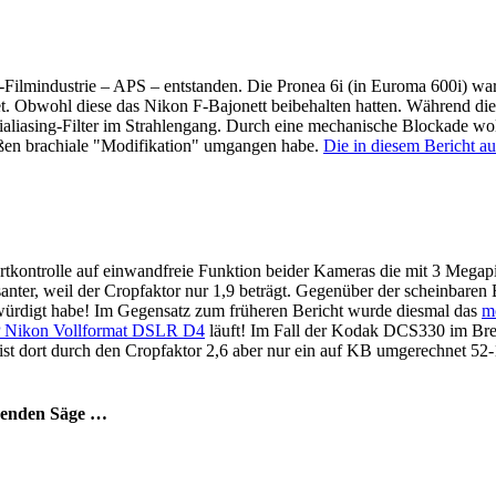
Filmindustrie – APS – entstanden. Die Pronea 6i (in Euroma 600i) war 
t. Obwohl diese das Nikon F-Bajonett beibehalten hatten. Während di
aliasing-Filter im Strahlengang. Durch eine mechanische Blockade wol
aßen brachiale "Modifikation" umgangen habe.
Die in diesem Bericht au
tkontrolle auf einwandfreie Funktion beider Kameras die mit 3 Mega
anter, weil der Cropfaktor nur 1,9 beträgt. Gegenüber der scheinbare
würdigt habe! Im Gegensatz zum früheren Bericht wurde diesmal das
m
 Nikon Vollformat DSLR D4
läuft! Im Fall der Kodak DCS330 im Bre
st dort durch den Cropfaktor 2,6 aber nur ein auf KB umgerechnet 5
ierenden Säge …