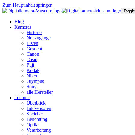
Zum Hauptinhalt springen
Toggle
Blog
Kameras
Historie
Neuzugänge
Listen
Gesucht
Canon
Casio
Fuji
Kodak
Nikon
Olympus
Sony
alle Hersteller
Technik
Überblick
Bildsensoren
Speicher
Belichtung
Optik
Verarbeitung