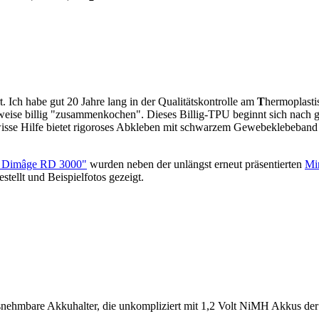
. Ich habe gut 20 Jahre lang in der Qualitätskontrolle am
T
hermoplast
ise billig "zusammenkochen". Dieses Billig-TPU beginnt sich nach gen
ewisse Hilfe bietet rigoroses Abkleben mit schwarzem Gewebeklebeban
a Dimâge RD 3000"
wurden neben der unlängst erneut präsentierten
Mi
ellt und Beispielfotos gezeigt.
ehmbare Akkuhalter, die unkompliziert mit 1,2 Volt NiMH Akkus de