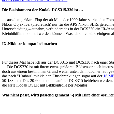
Die Basiskamera der Kodak DCS315/330 ist …
… aus dem größten Flop der ab Mitte der 1990 Jahre sterbenden Foto-
Nikon-Objektive, (theoretisch) nur für die APS Nikon SLRs gerechne
Unterscheidung – aunahm, verhindert das in der DCS330 ein IR-/Anti
Kleinbildfilm montiert werden können. Was ich durch eine einigerm
IX-Nikkore kompatibel machen
Für dieses Mal habe ich aus der DCS315 und DCS330 nach einer Star
… Die DCS330 ist mit ihrem etwas größeren Bildsensor auch interess
doch aus einem bestimmten Grund weiter unten dann doch erneut ge
das nach "Umbau" mit kleinen Einschränkungen sogar auf der
16 MP
50-133 mm. Das 20-60 mm kann auf der DCS315 betrieben werden, i
die erste Kodak DSLR mit Bildkontrolle per Monitor!
Was nicht passt, wird passend gemacht ;-) Mit Hilfe einer oszill