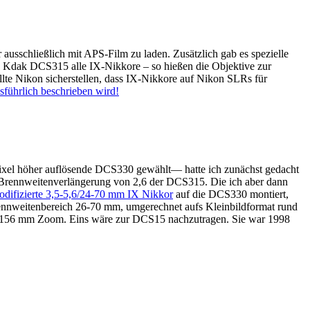
ausschließlich mit APS-Film zu laden. Zusätzlich gab es spezielle
e Kdak DCS315 alle IX-Nikkore – so hießen die Objektive zur
lte Nikon sicherstellen, dass IX-Nikkore auf Nikon SLRs für
sführlich beschrieben wird!
pixel höher auflösende DCS330 gewählt— hatte ich zunächst gedacht
n Brennweitenverlängerung von 2,6 der DCS315. Die ich aber dann
odifizierte 3,5-5,6/24-70 mm IX Nikkor
auf die DCS330 montiert,
nnweitenbereich 26-70 mm, umgerechnet aufs Kleinbildformat rund
2-156 mm Zoom. Eins wäre zur DCS15 nachzutragen. Sie war 1998