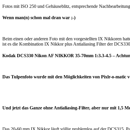
Fotos mit ISO 250 und Gehäuseblitz, entsprechende Nachbearbeitun
Wenn man(n) schon mal dran war ;-)
Beim einen oder anderen Foto mit den vorgestellten IX Nikkoren hatte
ist es die Kombination IX Nikkor plus Antialiasing Filter der DCS3
Kodak DCS330 Nikon AF NIKKOR 35-70mm 1:3.3-4.5 – Achtung
Das Tulpenfoto wurde mit den Möglichkeiten von Pixlr-o-matic 
Und jetzt das Ganze ohne Antialiasing-Filter, aber nur mit 1,
Das 20-60 mm IX Nikkor läuft völlig problemlos auf der DCS315. P