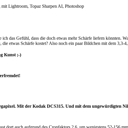
g mit Lightroom, Topaz Sharpen AI, Photoshop
 ich das Gefühl, dass die doch etwas mehr Schärfe liefern könnten. Wa
30, die etwas Schärfe kostet? Also noch ein paar Bildchen mit dem 3,
 Kunst ;-)
verfremdet!
5 Megapixel. Mit der Kodak DCS315. Und mit dem ungewürdigten N
asst dort auch aufgrund des Cropfaktors 2,6, um wenigstens 52-156 