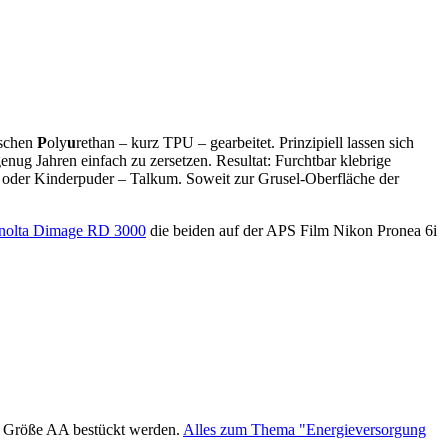
ischen
P
oly
u
rethan – kurz TPU – gearbeitet. Prinzipiell lassen sich
ug Jahren einfach zu zersetzen. Resultat: Furchtbar klebrige
d oder Kinderpuder – Talkum. Soweit zur Grusel-Oberfläche der
nolta Dimage RD 3000
die beiden auf der APS Film Nikon Pronea 6i
r Größe AA bestückt werden.
Alles zum Thema "Energieversorgung