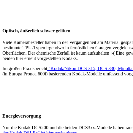
Optisch, äußerlich schwer gelitten
Viele Kamerahesteller haben in der Vergangenheit am Material gespart
bestimmte TPU-Typen irgendwo in fernöstlichen Garagen vergleichswe
Oberflächen. Der chemische Zerfall ist kaum aufzuhalten :-( Eine g
beiden hier erneut vorgestellten Kodaks.
Im großen Praxisbericht
"Kodak/Nikon DCS 315, DCS 330, Minolt
(in Europa Pronea 600i) basierenden Kodak-Modelle umfassend vorgest
Energieversorgung
Nur die Kodak DCS200 und die beiden DCS3xx-Modelle haben rausn
der Kodak DSLRs" ist hier nachzulesen.