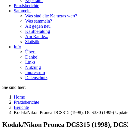
Reparatur
Praxisberichte
Sammeln
Was sind alte Kameras wert?
Was sammeln?
Alt gegen neu
Kaufberatung
Am Rande...
Statistik
Info
Über...
Danke!
Links
Nutzung
Impressum
Datenschutz
Sie sind hier:
Home
Praxisberichte
Berichte
Kodak/Nikon Pronea DCS315 (1998), DCS330 (1999) Update
Kodak/Nikon Pronea DCS315 (1998), DCS3