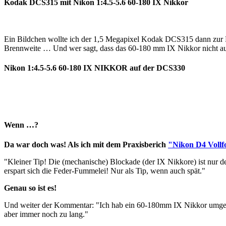
Kodak DCS315 mit Nikon 1:4.5-5.6 60-180 IX Nikkor
Ein Bildchen wollte ich der 1,5 Megapixel Kodak DCS315 dann zur 
Brennweite … Und wer sagt, dass das 60-180 mm IX Nikkor nicht a
Nikon 1:4.5-5.6 60-180 IX NIKKOR auf der DCS330
Wenn …?
Da war doch was! Als ich mit dem Praxisberich
"Nikon D4 Voll
"Kleiner Tip! Die (mechanische) Blockade (der IX Nikkore) ist nur d
erspart sich die Feder-Fummelei! Nur als Tip, wenn auch spät."
Genau so ist es!
Und weiter der Kommentar: "Ich hab ein 60-180mm IX Nikkor umgeba
aber immer noch zu lang."