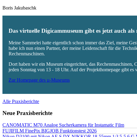
Boris Jakubaschk
Das virtuelle Digicammuseum gibt es jetzt auch al
Meine Sammelei hatte eigentlich schon immer das Ziel, meine Ger
habe ich nun einen Partner, der meine Leidenschaft für die Techn
Rechenmaschinen.
Dort haben wir ein Museum eingerichtet, das Rechenmaschinen, Co
jeden Sonntag von 13 - 18 Uhr. Auf der Projekthomepage gibt es w
Zur Homepage des µ-Museums
Alle Praxisberichte
Neue Praxisberichte
CANOMATIC M70 Analog Sucherkamera für Instamatic Film
FUJIFILM FinePix BIGJOB Funktionstest 2026
Nikon D3100 mit Nikon AF-S DX NIKKOR 18-55mm 1:3.5-5.6 G 