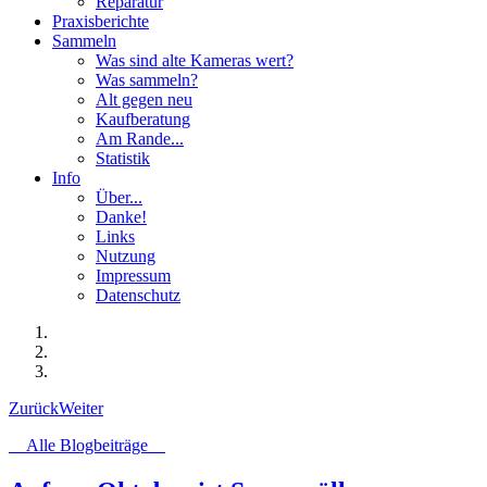
Reparatur
Praxisberichte
Sammeln
Was sind alte Kameras wert?
Was sammeln?
Alt gegen neu
Kaufberatung
Am Rande...
Statistik
Info
Über...
Danke!
Links
Nutzung
Impressum
Datenschutz
Zurück
Weiter
Alle Blogbeiträge