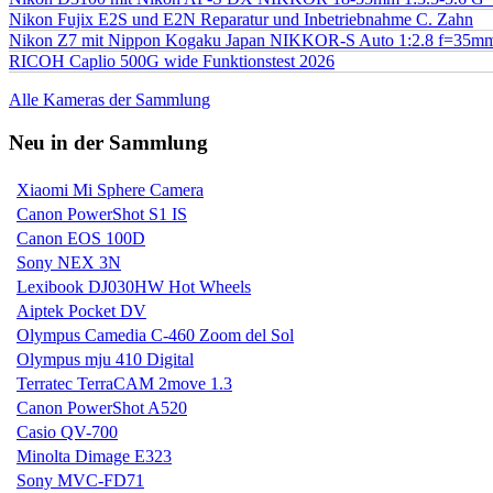
Nikon Fujix E2S und E2N Reparatur und Inbetriebnahme C. Zahn
Nikon Z7 mit Nippon Kogaku Japan NIKKOR-S Auto 1:2.8 f=35
RICOH Caplio 500G wide Funktionstest 2026
Alle Kameras der Sammlung
Neu in der Sammlung
Xiaomi Mi Sphere Camera
Canon PowerShot S1 IS
Canon EOS 100D
Sony NEX 3N
Lexibook DJ030HW Hot Wheels
Aiptek Pocket DV
Olympus Camedia C-460 Zoom del Sol
Olympus mju 410 Digital
Terratec TerraCAM 2move 1.3
Canon PowerShot A520
Casio QV-700
Minolta Dimage E323
Sony MVC-FD71