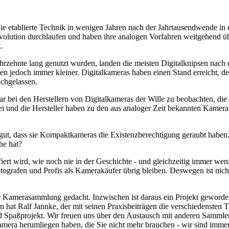
ie etablierte Technik in wenigen Jahren nach der Jahrtausendwende in
volution durchlaufen und haben ihre analogen Vorfahren weitgehend übe
.
hrzehnte lang genutzt wurden, landen die meisten Digitalknipsen nach 
den jedoch immer kleiner. Digitalkameras haben einen Stand erreicht, 
achgelassen.
war bei den Herstellern von Digitalkameras der Wille zu beobachten, d
rbei und die Hersteller haben zu den aus analoger Zeit bekannten Kam
ut, dass sie Kompaktkameras die Existenzberechtigung geraubt haben.
he hat?
fiert wird, wie noch nie in der Geschichte - und gleichzeitig immer we
ografen und Profis als Kamerakäufer übrig bleiben. Deswegen ist nicht
 Kamerasammlung gedacht. Inzwischen ist daraus ein Projekt geworden,
 hat Ralf Jannke, der mit seinen Praxisbeiträgen die verschiedensten T
nd Spaßprojekt. Wir freuen uns über den Austausch mit anderen Sammle
 Kamera herumliegen haben, die Sie nicht mehr brauchen - wir sind imm