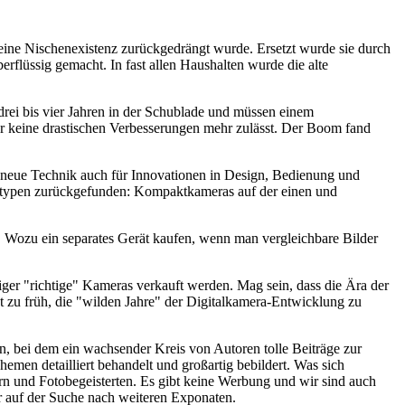
 eine Nischenexistenz zurückgedrängt wurde. Ersetzt wurde sie durch
rflüssig gemacht. In fast allen Haushalten wurde die alte
drei bis vier Jahren in der Schublade und müssen einem
der keine drastischen Verbesserungen mehr zulässt. Der Boom fand
ie neue Technik auch für Innovationen in Design, Bedienung und
eratypen zurückgefunden: Kompaktkameras auf der einen und
 Wozu ein separates Gerät kaufen, wenn man vergleichbare Bilder
niger "richtige" Kameras verkauft werden. Mag sein, dass die Ära der
 zu früh, die "wilden Jahre" der Digitalkamera-Entwicklung zu
 bei dem ein wachsender Kreis von Autoren tolle Beiträge zur
hemen detailliert behandelt und großartig bebildert. Was sich
rn und Fotobegeisterten. Es gibt keine Werbung und wir sind auch
er auf der Suche nach weiteren Exponaten.