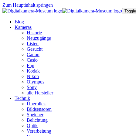
Zum Hauptinhalt springen
Toggle
Blog
Kameras
Historie
Neuzugänge
Listen
Gesucht
Canon
Casio
Fuji
Kodak
Nikon
Olympus
Sony
alle Hersteller
Technik
Überblick
Bildsensoren
Speicher
Belichtung
Optik
Verarbeitung