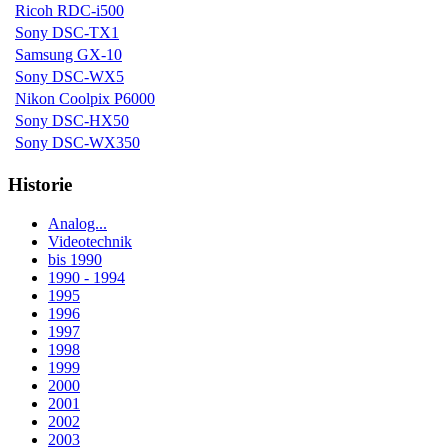
Ricoh RDC-i500
Sony DSC-TX1
Samsung GX-10
Sony DSC-WX5
Nikon Coolpix P6000
Sony DSC-HX50
Sony DSC-WX350
Historie
Analog...
Videotechnik
bis 1990
1990 - 1994
1995
1996
1997
1998
1999
2000
2001
2002
2003