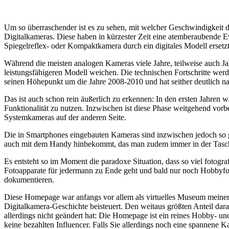
Um so überraschender ist es zu sehen, mit welcher Geschwindigkeit d
Digitalkameras. Diese haben in kürzester Zeit eine atemberaubende E
Spiegelreflex- oder Kompaktkamera durch ein digitales Modell ersetzt
Während die meisten analogen Kameras viele Jahre, teilweise auch Ja
leistungsfähigeren Modell weichen. Die technischen Fortschritte wer
seinen Höhepunkt um die Jahre 2008-2010 und hat seither deutlich n
Das ist auch schon rein äußerlich zu erkennen: In den ersten Jahren 
Funktionalität zu nutzen. Inzwischen ist diese Phase weitgehend vo
Systemkameras auf der anderen Seite.
Die in Smartphones eingebauten Kameras sind inzwischen jedoch so g
auch mit dem Handy hinbekommt, das man zudem immer in der Tasc
Es entsteht so im Moment die paradoxe Situation, dass so viel fotogra
Fotoapparate für jedermann zu Ende geht und bald nur noch Hobbyfot
dokumentieren.
Diese Homepage war anfangs vor allem als virtuelles Museum meiner
Digitalkamera-Geschichte beisteuert. Den weitaus größten Anteil daran
allerdings nicht geändert hat: Die Homepage ist ein reines Hobby- u
keine bezahlten Influencer. Falls Sie allerdings noch eine spannene