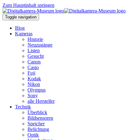
Zum Hauptinhalt springen
Toggle navigation
Blog
Kameras
Historie
Neuzugänge
Listen
Gesucht
Canon
Casio
Fuji
Kodak
Nikon
Olympus
Sony
alle Hersteller
Technik
Überblick
Bildsensoren
Speicher
Belichtung
Optik