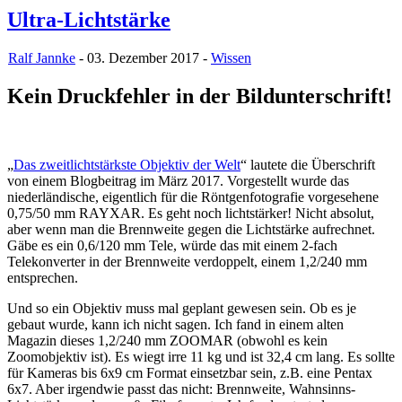
Ultra-Lichtstärke
Ralf Jannke
- 03. Dezember 2017 -
Wissen
Kein Druckfehler in der Bildunterschrift!
„
Das zweitlichtstärkste Objektiv der Welt
“ lautete die Überschrift
von einem Blogbeitrag im März 2017. Vorgestellt wurde das
niederländische, eigentlich für die Röntgenfotografie vorgesehene
0,75/50 mm RAYXAR. Es geht noch lichtstärker! Nicht absolut,
aber wenn man die Brennweite gegen die Lichtstärke aufrechnet.
Gäbe es ein 0,6/120 mm Tele, würde das mit einem 2-fach
Telekonverter in der Brennweite verdoppelt, einem 1,2/240 mm
entsprechen.
Und so ein Objektiv muss mal geplant gewesen sein. Ob es je
gebaut wurde, kann ich nicht sagen. Ich fand in einem alten
Magazin dieses 1,2/240 mm ZOOMAR (obwohl es kein
Zoomobjektiv ist). Es wiegt irre 11 kg und ist 32,4 cm lang. Es sollte
für Kameras bis 6x9 cm Format einsetzbar sein, z.B. eine Pentax
6x7. Aber irgendwie passt das nicht: Brennweite, Wahnsinns-