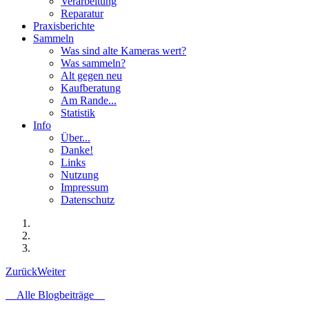
Verarbeitung
Reparatur
Praxisberichte
Sammeln
Was sind alte Kameras wert?
Was sammeln?
Alt gegen neu
Kaufberatung
Am Rande...
Statistik
Info
Über...
Danke!
Links
Nutzung
Impressum
Datenschutz
Zurück
Weiter
Alle Blogbeiträge