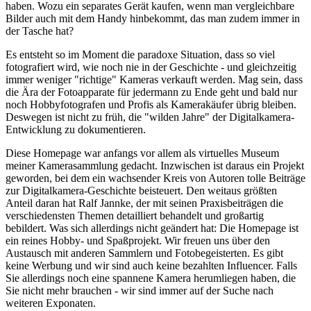
haben. Wozu ein separates Gerät kaufen, wenn man vergleichbare
Bilder auch mit dem Handy hinbekommt, das man zudem immer in
der Tasche hat?
Es entsteht so im Moment die paradoxe Situation, dass so viel
fotografiert wird, wie noch nie in der Geschichte - und gleichzeitig
immer weniger "richtige" Kameras verkauft werden. Mag sein, dass
die Ära der Fotoapparate für jedermann zu Ende geht und bald nur
noch Hobbyfotografen und Profis als Kamerakäufer übrig bleiben.
Deswegen ist nicht zu früh, die "wilden Jahre" der Digitalkamera-
Entwicklung zu dokumentieren.
Diese Homepage war anfangs vor allem als virtuelles Museum
meiner Kamerasammlung gedacht. Inzwischen ist daraus ein Projekt
geworden, bei dem ein wachsender Kreis von Autoren tolle Beiträge
zur Digitalkamera-Geschichte beisteuert. Den weitaus größten
Anteil daran hat Ralf Jannke, der mit seinen Praxisbeiträgen die
verschiedensten Themen detailliert behandelt und großartig
bebildert. Was sich allerdings nicht geändert hat: Die Homepage ist
ein reines Hobby- und Spaßprojekt. Wir freuen uns über den
Austausch mit anderen Sammlern und Fotobegeisterten. Es gibt
keine Werbung und wir sind auch keine bezahlten Influencer. Falls
Sie allerdings noch eine spannene Kamera herumliegen haben, die
Sie nicht mehr brauchen - wir sind immer auf der Suche nach
weiteren Exponaten.