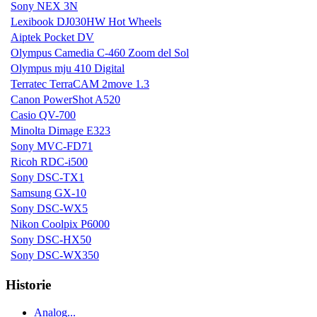
Sony NEX 3N
Lexibook DJ030HW Hot Wheels
Aiptek Pocket DV
Olympus Camedia C-460 Zoom del Sol
Olympus mju 410 Digital
Terratec TerraCAM 2move 1.3
Canon PowerShot A520
Casio QV-700
Minolta Dimage E323
Sony MVC-FD71
Ricoh RDC-i500
Sony DSC-TX1
Samsung GX-10
Sony DSC-WX5
Nikon Coolpix P6000
Sony DSC-HX50
Sony DSC-WX350
Historie
Analog...