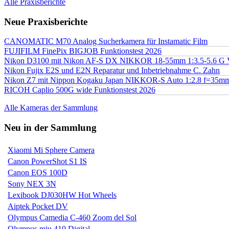
Alle Praxisberichte
Neue Praxisberichte
CANOMATIC M70 Analog Sucherkamera für Instamatic Film
FUJIFILM FinePix BIGJOB Funktionstest 2026
Nikon D3100 mit Nikon AF-S DX NIKKOR 18-55mm 1:3.5-5.6 G 
Nikon Fujix E2S und E2N Reparatur und Inbetriebnahme C. Zahn
Nikon Z7 mit Nippon Kogaku Japan NIKKOR-S Auto 1:2.8 f=35
RICOH Caplio 500G wide Funktionstest 2026
Alle Kameras der Sammlung
Neu in der Sammlung
Xiaomi Mi Sphere Camera
Canon PowerShot S1 IS
Canon EOS 100D
Sony NEX 3N
Lexibook DJ030HW Hot Wheels
Aiptek Pocket DV
Olympus Camedia C-460 Zoom del Sol
Olympus mju 410 Digital