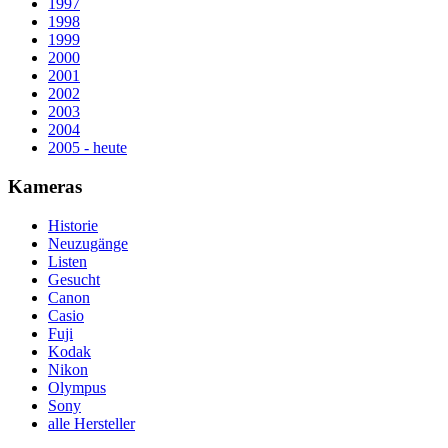
1997
1998
1999
2000
2001
2002
2003
2004
2005 - heute
Kameras
Historie
Neuzugänge
Listen
Gesucht
Canon
Casio
Fuji
Kodak
Nikon
Olympus
Sony
alle Hersteller