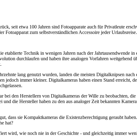
rück, seit etwa 100 Jahren sind Fotoapparate auch für Privatleute ersch
 Fotoapparat zum selbstverständlichen Accessoire jeder Urlaubsreise.
ie etablierte Technik in wenigen Jahren nach der Jahrtausendwende in
volution durchlaufen und haben ihre analogen Vorfahren weitgehend übe
.
hrzehnte lang genutzt wurden, landen die meisten Digitalknipsen nach 
den jedoch immer kleiner. Digitalkameras haben einen Stand erreicht, 
achgelassen.
war bei den Herstellern von Digitalkameras der Wille zu beobachten, d
rbei und die Hersteller haben zu den aus analoger Zeit bekannten Kam
ut, dass sie Kompaktkameras die Existenzberechtigung geraubt haben.
he hat?
fiert wird, wie noch nie in der Geschichte - und gleichzeitig immer we