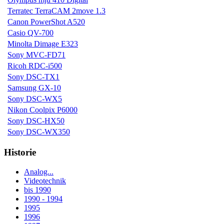
Terratec TerraCAM 2move 1.3
Canon PowerShot A520
Casio QV-700
Minolta Dimage E323
Sony MVC-FD71
Ricoh RDC-i500
Sony DSC-TX1
Samsung GX-10
Sony DSC-WX5
Nikon Coolpix P6000
Sony DSC-HX50
Sony DSC-WX350
Historie
Analog...
Videotechnik
bis 1990
1990 - 1994
1995
1996