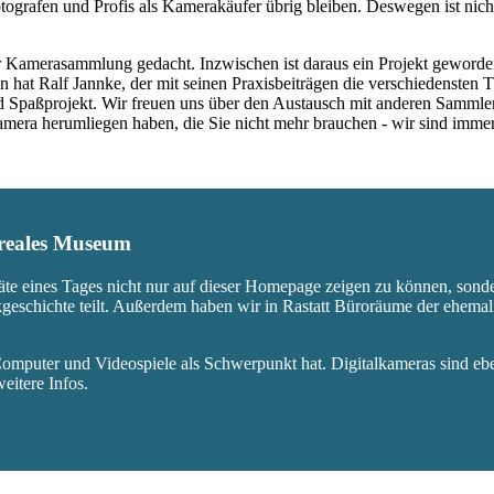
ografen und Profis als Kamerakäufer übrig bleiben. Deswegen ist nicht
 Kamerasammlung gedacht. Inzwischen ist daraus ein Projekt geworden,
 hat Ralf Jannke, der mit seinen Praxisbeiträgen die verschiedensten T
nd Spaßprojekt. Wir freuen uns über den Austausch mit anderen Sammle
 Kamera herumliegen haben, die Sie nicht mehr brauchen - wir sind imm
s reales Museum
äte eines Tages nicht nur auf dieser Homepage zeigen zu können, sond
ikgeschichte teilt. Außerdem haben wir in Rastatt Büroräume der ehem
mputer und Videospiele als Schwerpunkt hat. Digitalkameras sind eben
eitere Infos.