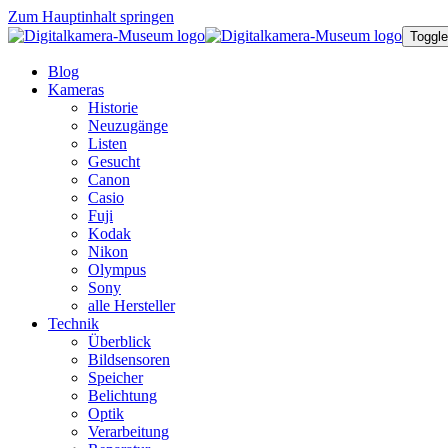
Zum Hauptinhalt springen
Toggle
Blog
Kameras
Historie
Neuzugänge
Listen
Gesucht
Canon
Casio
Fuji
Kodak
Nikon
Olympus
Sony
alle Hersteller
Technik
Überblick
Bildsensoren
Speicher
Belichtung
Optik
Verarbeitung