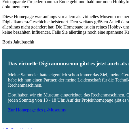
Fotoapparate für jedermann zu Ende geht und bald nur noch Hobbyfot
dokumentieren.
Diese Homepage war anfangs vor allem als virtuelles Museum meiner
Digitalkamera-Geschichte beisteuert. Den weitaus größten Anteil daran
allerdings nicht geändert hat: Die Homepage ist ein reines Hobby- u
keine bezahlten Influencer. Falls Sie allerdings noch eine spannene
Boris Jakubaschk
Das virtuelle Digicammuseum gibt es jetzt auch al
Meine Sammelei hatte eigentlich schon immer das Ziel, meine Ger
habe ich nun einen Partner, der meine Leidenschaft für die Techn
Rechenmaschinen.
Dort haben wir ein Museum eingerichtet, das Rechenmaschinen, Co
jeden Sonntag von 13 - 18 Uhr. Auf der Projekthomepage gibt es w
Zur Homepage des µ-Museums