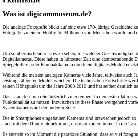
0 Kommentare
Was ist digicammuseum.de?
Die analoge Fotografie blickt auf eine etwa 170-jährige Geschichte zu
Fotografie zu einem Hobby für Millionen von Menschen wurde und der
Um so überraschender ist es zu sehen, mit welcher Geschwindigkeit d
Digitalkameras. Diese haben in kürzester Zeit eine atemberaubende E
Spiegelreflex- oder Kompaktkamera durch ein digitales Modell ersetzt
Während die meisten analogen Kameras viele Jahre, teilweise auch Ja
leistungsfähigeren Modell weichen. Die technischen Fortschritte wer
seinen Höhepunkt um die Jahre 2008-2010 und hat seither deutlich n
Das ist auch schon rein äußerlich zu erkennen: In den ersten Jahren 
Funktionalität zu nutzen. Inzwischen ist diese Phase weitgehend vo
Systemkameras auf der anderen Seite.
Die in Smartphones eingebauten Kameras sind inzwischen jedoch so g
auch mit dem Handy hinbekommt, das man zudem immer in der Tasc
Es entsteht so im Moment die paradoxe Situation, dass so viel fotogra