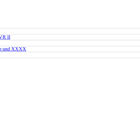
VR II
mm und XXXX