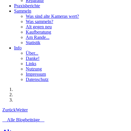
Reparatur
Praxisberichte
Sammeln
Was sind alte Kameras wert?
Was sammeln?
Alt gegen neu
Kaufberatung
Am Rande...
Statistik
Info
Über...
Danke!
Links
Nutzung
Impressum
Datenschutz
Zurück
Weiter
Alle Blogbeiträge