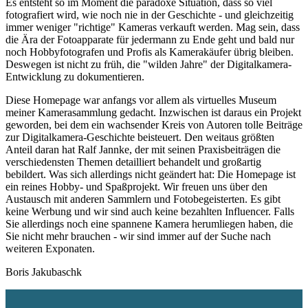
Es entsteht so im Moment die paradoxe Situation, dass so viel
fotografiert wird, wie noch nie in der Geschichte - und gleichzeitig
immer weniger "richtige" Kameras verkauft werden. Mag sein, dass
die Ära der Fotoapparate für jedermann zu Ende geht und bald nur
noch Hobbyfotografen und Profis als Kamerakäufer übrig bleiben.
Deswegen ist nicht zu früh, die "wilden Jahre" der Digitalkamera-
Entwicklung zu dokumentieren.
Diese Homepage war anfangs vor allem als virtuelles Museum
meiner Kamerasammlung gedacht. Inzwischen ist daraus ein Projekt
geworden, bei dem ein wachsender Kreis von Autoren tolle Beiträge
zur Digitalkamera-Geschichte beisteuert. Den weitaus größten
Anteil daran hat Ralf Jannke, der mit seinen Praxisbeiträgen die
verschiedensten Themen detailliert behandelt und großartig
bebildert. Was sich allerdings nicht geändert hat: Die Homepage ist
ein reines Hobby- und Spaßprojekt. Wir freuen uns über den
Austausch mit anderen Sammlern und Fotobegeisterten. Es gibt
keine Werbung und wir sind auch keine bezahlten Influencer. Falls
Sie allerdings noch eine spannene Kamera herumliegen haben, die
Sie nicht mehr brauchen - wir sind immer auf der Suche nach
weiteren Exponaten.
Boris Jakubaschk