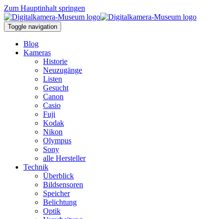
Zum Hauptinhalt springen
Toggle navigation
Blog
Kameras
Historie
Neuzugänge
Listen
Gesucht
Canon
Casio
Fuji
Kodak
Nikon
Olympus
Sony
alle Hersteller
Technik
Überblick
Bildsensoren
Speicher
Belichtung
Optik