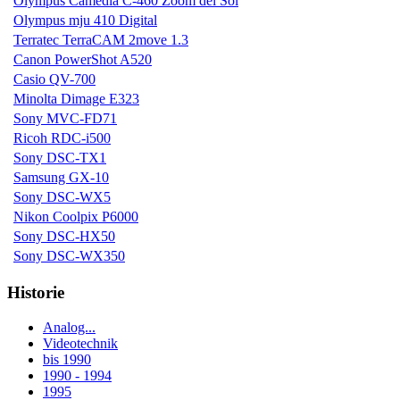
Olympus Camedia C-460 Zoom del Sol
Olympus mju 410 Digital
Terratec TerraCAM 2move 1.3
Canon PowerShot A520
Casio QV-700
Minolta Dimage E323
Sony MVC-FD71
Ricoh RDC-i500
Sony DSC-TX1
Samsung GX-10
Sony DSC-WX5
Nikon Coolpix P6000
Sony DSC-HX50
Sony DSC-WX350
Historie
Analog...
Videotechnik
bis 1990
1990 - 1994
1995