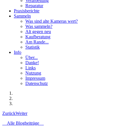
Verarbeitung
Reparatur
Praxisberichte
Sammeln
Was sind alte Kameras wert?
Was sammeln?
Alt gegen neu
Kaufberatung
Am Rande...
Statistik
Info
Über...
Danke!
Links
Nutzung
Impressum
Datenschutz
Zurück
Weiter
Alle Blogbeiträge