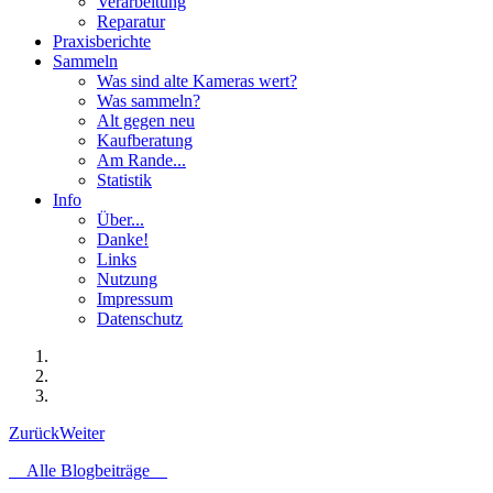
Verarbeitung
Reparatur
Praxisberichte
Sammeln
Was sind alte Kameras wert?
Was sammeln?
Alt gegen neu
Kaufberatung
Am Rande...
Statistik
Info
Über...
Danke!
Links
Nutzung
Impressum
Datenschutz
Zurück
Weiter
Alle Blogbeiträge