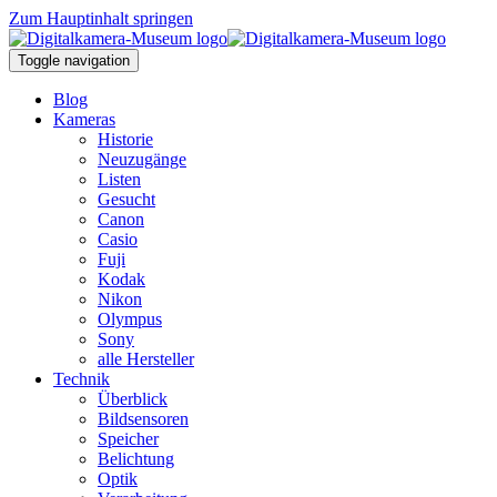
Zum Hauptinhalt springen
Toggle navigation
Blog
Kameras
Historie
Neuzugänge
Listen
Gesucht
Canon
Casio
Fuji
Kodak
Nikon
Olympus
Sony
alle Hersteller
Technik
Überblick
Bildsensoren
Speicher
Belichtung
Optik