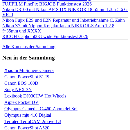
FUJIFILM FinePix BIGJOB Funktionstest 2026
Nikon D3100 mit Nikon AF-S DX NIKKOR 18-55mm 1:3.5-5.6 G
VR II
Nikon Fujix E2S und E2N Reparatur und Inbetriebnahme C. Zahn
Nikon Z7 mit Nippon Kogaku Japan NIKKOR-S Auto 1:2.8
f=35mm und XXXX
RICOH Caplio 500G wide Funktionstest 2026
Alle Kameras der Sammlung
Neu in der Sammlung
Xiaomi Mi Sphere Camera
Canon PowerShot S1 IS
Canon EOS 100D
Sony NEX 3N
Lexibook DJ030HW Hot Wheels
Aiptek Pocket DV
Olympus Camedia C-460 Zoom del Sol
Olympus mju 410 Digital
Terratec TerraCAM 2move 1.3
Canon PowerShot A520