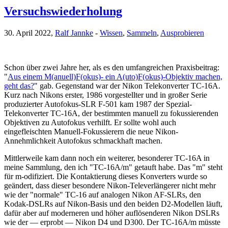
Versuchswiederholung
30. April 2022,
Ralf Jannke
-
Wissen
,
Sammeln
,
Ausprobieren
Schon über zwei Jahre her, als es den umfangreichen Praxisbeitrag:
"
Aus einem M(anuell)F(okus)- ein A(uto)F(okus)-Objektiv machen,
geht das?
" gab. Gegenstand war der Nikon Telekonverter TC-16A.
Kurz nach Nikons erster, 1986 vorgestellter und in großer Serie
produzierter Autofokus-SLR F-501 kam 1987 der Spezial-
Telekonverter TC-16A, der bestimmten manuell zu fokussierenden
Objektiven zu Autofokus verhilft. Er sollte wohl auch
eingefleischten Manuell-Fokussierern die neue Nikon-
Annehmlichkeit Autofokus schmackhaft machen.
Mittlerweile kam dann noch ein weiterer, besonderer TC-16A in
meine Sammlung, den ich "TC-16A/m" getauft habe. Das "m" steht
für m-odifiziert. Die Kontaktierung dieses Konverters wurde so
geändert, dass dieser besondere Nikon-Televerlängerer nicht mehr
wie der "normale" TC-16 auf analogen Nikon AF-SLRs, den
Kodak-DSLRs auf Nikon-Basis und den beiden D2-Modellen läuft,
dafür aber auf moderneren und höher auflösenderen Nikon DSLRs
wie der — erprobt — Nikon D4 und D300. Der TC-16A/m müsste