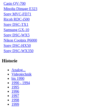
Casio QV-700
Minolta Dimage E323
Sony MVC-FD71
Ricoh RDC-i500
Sony DSC-TX1
Samsung GX-10
Sony DSC-WX5
Nikon Coolpix P6000
Sony DSC-HX50
Sony DSC-WX350
Historie
Analog...
Videotechnik
bis 1990
1990 - 1994
1995
1996
1997
1998
1999