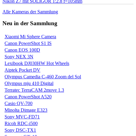
Nikon Z7 mit SOLIGOR 1:2.8 f=105mm
Alle Kameras der Sammlung
Neu in der Sammlung
Xiaomi Mi Sphere Camera
Canon PowerShot S1 IS
Canon EOS 100D
Sony NEX 3N
Lexibook DJ030HW Hot Wheels
Aiptek Pocket DV
Olympus Camedia C-460 Zoom del Sol
Olympus mju 410 Digital
Terratec TerraCAM 2move 1.3
Canon PowerShot A520
Casio QV-700
Minolta Dimage E323
Sony MVC-FD71
Ricoh RDC-i500
Sony DSC-TX1