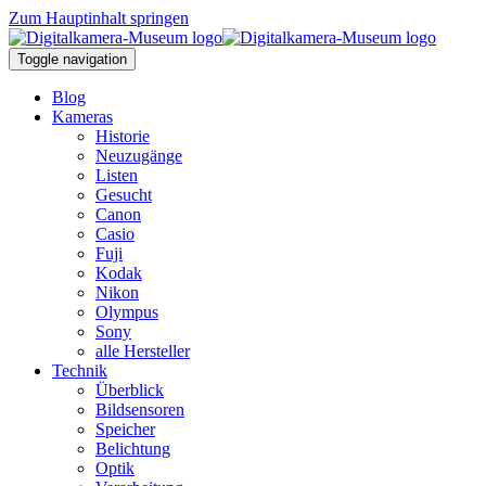
Zum Hauptinhalt springen
Toggle navigation
Blog
Kameras
Historie
Neuzugänge
Listen
Gesucht
Canon
Casio
Fuji
Kodak
Nikon
Olympus
Sony
alle Hersteller
Technik
Überblick
Bildsensoren
Speicher
Belichtung
Optik