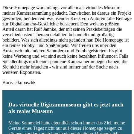
Diese Homepage war anfangs vor allem als virtuelles Museum
meiner Kamerasammlung gedacht. Inzwischen ist daraus ein Projekt
geworden, bei dem ein wachsender Kreis von Autoren tolle Beiträge
zur Digitalkamera-Geschichte beisteuert. Den weitaus größten
Anteil daran hat Ralf Jannke, der mit seinen Praxisbeiträgen die
verschiedensten Themen detailliert behandelt und großartig
bebildert. Was sich allerdings nicht geändert hat: Die Homepage ist
ein reines Hobby- und Spaßprojekt. Wir freuen uns über den
Austausch mit anderen Sammlern und Fotobegeisterten. Es gibt
keine Werbung und wir sind auch keine bezahlten Influencer. Falls
Sie allerdings noch eine spannene Kamera herumliegen haben, die
Sie nicht mehr brauchen - wir sind immer auf der Suche nach
weiteren Exponaten.
Boris Jakubaschk
Das virtuelle Digicammuseum gibt es jetzt auch
als reales Museum
Meine Sammelei hatte eigentlich schon immer das Ziel, meine
Geräte eines Tages nicht nur auf dieser Homepage zeigen zu
können, sondern auch live in einem richtigen Museum. Mit