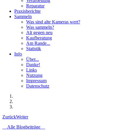
Verarbeitung
Reparatur
Praxisberichte
Sammeln
Was sind alte Kameras wert?
Was sammeln?
Alt gegen neu
Kaufberatung
Am Rande...
Statistik
Info
Über...
Danke!
Links
Nutzung
Impressum
Datenschutz
Zurück
Weiter
Alle Blogbeiträge