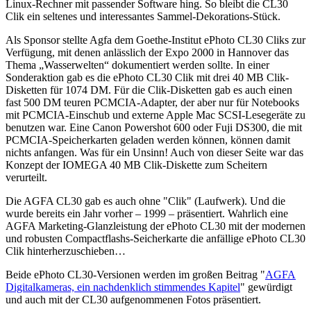
Linux-Rechner mit passender Software hing. So bleibt die CL30
Clik ein seltenes und interessantes Sammel-Dekorations-Stück.
Als Sponsor stellte Agfa dem Goethe-Institut ePhoto CL30 Cliks zur
Verfügung, mit denen anlässlich der Expo 2000 in Hannover das
Thema „Wasserwelten“ dokumentiert werden sollte. In einer
Sonderaktion gab es die ePhoto CL30 Clik mit drei 40 MB Clik-
Disketten für 1074 DM. Für die Clik-Disketten gab es auch einen
fast 500 DM teuren PCMCIA-Adapter, der aber nur für Notebooks
mit PCMCIA-Einschub und externe Apple Mac SCSI-Lesegeräte zu
benutzen war. Eine Canon Powershot 600 oder Fuji DS300, die mit
PCMCIA-Speicherkarten geladen werden können, können damit
nichts anfangen. Was für ein Unsinn! Auch von dieser Seite war das
Konzept der IOMEGA 40 MB Clik-Diskette zum Scheitern
verurteilt.
Die AGFA CL30 gab es auch ohne "Clik" (Laufwerk). Und die
wurde bereits ein Jahr vorher – 1999 – präsentiert. Wahrlich eine
AGFA Marketing-Glanzleistung der ePhoto CL30 mit der modernen
und robusten Compactflashs-Seicherkarte die anfällige ePhoto CL30
Clik hinterherzuschieben…
Beide ePhoto CL30-Versionen werden im großen Beitrag "
AGFA
Digitalkameras, ein nachdenklich stimmendes Kapitel
" gewürdigt
und auch mit der CL30 aufgenommenen Fotos präsentiert.