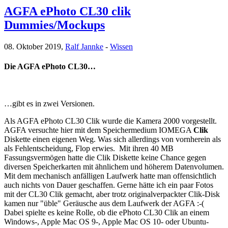
AGFA ePhoto CL30 clik
Dummies/Mockups
08. Oktober 2019,
Ralf Jannke
-
Wissen
Die AGFA ePhoto CL30…
…gibt es in zwei Versionen.
Als AGFA ePhoto CL30 Clik wurde die Kamera 2000 vorgestellt.
AGFA versuchte hier mit dem Speichermedium IOMEGA
Clik
Diskette einen eigenen Weg. Was sich allerdings von vornherein als
als Fehlentscheidung, Flop erwies. Mit ihren 40 MB
Fassungsvermögen hatte die Clik Diskette keine Chance gegen
diversen Speicherkarten mit ähnlichem und höherem Datenvolumen.
Mit dem mechanisch anfälligen Laufwerk hatte man offensichtlich
auch nichts von Dauer geschaffen. Gerne hätte ich ein paar Fotos
mit der CL30 Clik gemacht, aber trotz originalverpackter Clik-Disk
kamen nur "üble" Geräusche aus dem Laufwerk der AGFA :-(
Dabei spielte es keine Rolle, ob die ePhoto CL30 Clik an einem
Windows-, Apple Mac OS 9-, Apple Mac OS 10- oder Ubuntu-