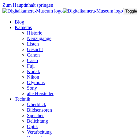
Zum Hauptinhalt springen
Toggle
Blog
Kameras
Historie
Neuzugänge
Listen
Gesucht
Canon
Casio
Fuji
Kodak
Nikon
Olympus
Sony
alle Hersteller
Technik
Überblick
Bildsensoren
Speicher
Belichtung
Optik
Verarbeitung