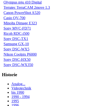
Olympus mju 410 Digital
Terratec TerraCAM 2move 1.3
Canon PowerShot A520
Casio QV-700
Minolta Dimage E323
Sony MVC-FD71
Ricoh RDC-i500
Sony DSC-TX1
Samsung GX-10
Sony DSC-WX5
Nikon Coolpix P6000
Sony DSC-HX50
Sony DSC-WX350
Historie
Analog...
Videotechnik
bis 1990
1990 - 1994
1995
1996