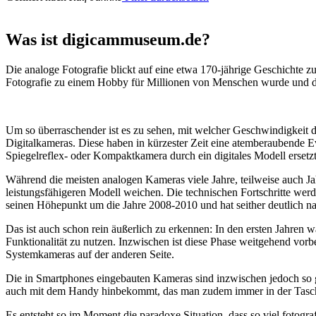
Was ist digicammuseum.de?
Die analoge Fotografie blickt auf eine etwa 170-jährige Geschichte zu
Fotografie zu einem Hobby für Millionen von Menschen wurde und der
Um so überraschender ist es zu sehen, mit welcher Geschwindigkeit d
Digitalkameras. Diese haben in kürzester Zeit eine atemberaubende E
Spiegelreflex- oder Kompaktkamera durch ein digitales Modell ersetzt
Während die meisten analogen Kameras viele Jahre, teilweise auch Ja
leistungsfähigeren Modell weichen. Die technischen Fortschritte wer
seinen Höhepunkt um die Jahre 2008-2010 und hat seither deutlich n
Das ist auch schon rein äußerlich zu erkennen: In den ersten Jahren 
Funktionalität zu nutzen. Inzwischen ist diese Phase weitgehend vo
Systemkameras auf der anderen Seite.
Die in Smartphones eingebauten Kameras sind inzwischen jedoch so g
auch mit dem Handy hinbekommt, das man zudem immer in der Tasc
Es entsteht so im Moment die paradoxe Situation, dass so viel fotogra