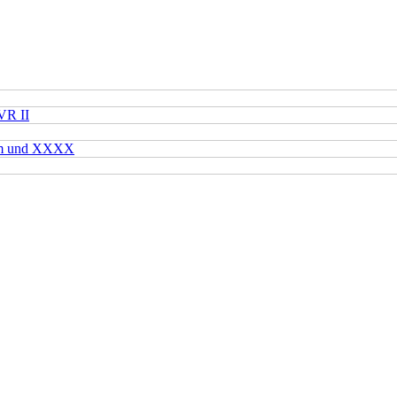
VR II
mm und XXXX