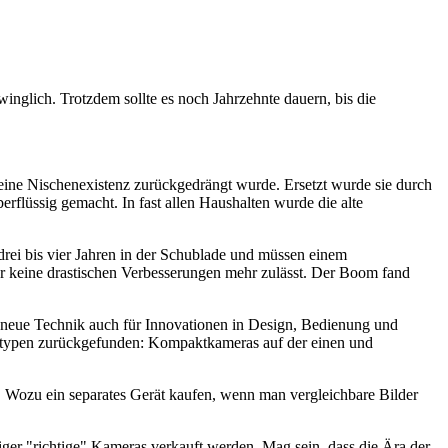
winglich. Trotzdem sollte es noch Jahrzehnte dauern, bis die
 eine Nischenexistenz zurückgedrängt wurde. Ersetzt wurde sie durch
rflüssig gemacht. In fast allen Haushalten wurde die alte
drei bis vier Jahren in der Schublade und müssen einem
der keine drastischen Verbesserungen mehr zulässt. Der Boom fand
ie neue Technik auch für Innovationen in Design, Bedienung und
eratypen zurückgefunden: Kompaktkameras auf der einen und
 Wozu ein separates Gerät kaufen, wenn man vergleichbare Bilder
niger "richtige" Kameras verkauft werden. Mag sein, dass die Ära der