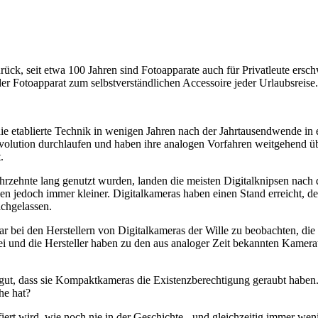
rück, seit etwa 100 Jahren sind Fotoapparate auch für Privatleute ersch
 Fotoapparat zum selbstverständlichen Accessoire jeder Urlaubsreise.
ie etablierte Technik in wenigen Jahren nach der Jahrtausendwende in
volution durchlaufen und haben ihre analogen Vorfahren weitgehend übe
.
hrzehnte lang genutzt wurden, landen die meisten Digitalknipsen nach 
den jedoch immer kleiner. Digitalkameras haben einen Stand erreicht, 
achgelassen.
war bei den Herstellern von Digitalkameras der Wille zu beobachten, d
rbei und die Hersteller haben zu den aus analoger Zeit bekannten Kam
ut, dass sie Kompaktkameras die Existenzberechtigung geraubt haben.
he hat?
fiert wird, wie noch nie in der Geschichte - und gleichzeitig immer we