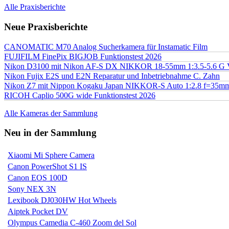
Alle Praxisberichte
Neue Praxisberichte
CANOMATIC M70 Analog Sucherkamera für Instamatic Film
FUJIFILM FinePix BIGJOB Funktionstest 2026
Nikon D3100 mit Nikon AF-S DX NIKKOR 18-55mm 1:3.5-5.6 G 
Nikon Fujix E2S und E2N Reparatur und Inbetriebnahme C. Zahn
Nikon Z7 mit Nippon Kogaku Japan NIKKOR-S Auto 1:2.8 f=35
RICOH Caplio 500G wide Funktionstest 2026
Alle Kameras der Sammlung
Neu in der Sammlung
Xiaomi Mi Sphere Camera
Canon PowerShot S1 IS
Canon EOS 100D
Sony NEX 3N
Lexibook DJ030HW Hot Wheels
Aiptek Pocket DV
Olympus Camedia C-460 Zoom del Sol