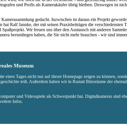
ografen und Profis als Kamerakäufer übrig bleiben. Deswegen ist nicht
 Kamerasammlung gedacht. Inzwischen ist daraus ein Projekt geworden,
 hat Ralf Jannke, der mit seinen Praxisbeiträgen die verschiedensten T
nd Spaßprojekt. Wir freuen uns über den Austausch mit anderen Sammle
 Kamera herumliegen haben, die Sie nicht mehr brauchen - wir sind imm
s reales Museum
äte eines Tages nicht nur auf dieser Homepage zeigen zu können, sond
ikgeschichte teilt. Außerdem haben wir in Rastatt Büroräume der ehem
mputer und Videospiele als Schwerpunkt hat. Digitalkameras sind eben
eitere Infos.