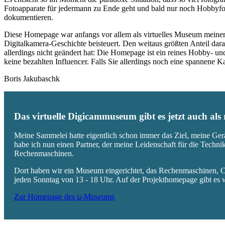
Fotoapparate für jedermann zu Ende geht und bald nur noch Hobbyfot
dokumentieren.
Diese Homepage war anfangs vor allem als virtuelles Museum meiner
Digitalkamera-Geschichte beisteuert. Den weitaus größten Anteil daran
allerdings nicht geändert hat: Die Homepage ist ein reines Hobby- u
keine bezahlten Influencer. Falls Sie allerdings noch eine spannene
Boris Jakubaschk
Das virtuelle Digicammuseum gibt es jetzt auch al
Meine Sammelei hatte eigentlich schon immer das Ziel, meine Ger
habe ich nun einen Partner, der meine Leidenschaft für die Techn
Rechenmaschinen.
Dort haben wir ein Museum eingerichtet, das Rechenmaschinen, Co
jeden Sonntag von 13 - 18 Uhr. Auf der Projekthomepage gibt es w
Zur Homepage des µ-Museums