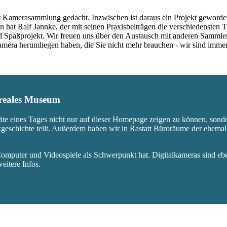
 Kamerasammlung gedacht. Inzwischen ist daraus ein Projekt geworden,
 hat Ralf Jannke, der mit seinen Praxisbeiträgen die verschiedensten T
nd Spaßprojekt. Wir freuen uns über den Austausch mit anderen Sammle
 Kamera herumliegen haben, die Sie nicht mehr brauchen - wir sind imm
s reales Museum
äte eines Tages nicht nur auf dieser Homepage zeigen zu können, sond
ikgeschichte teilt. Außerdem haben wir in Rastatt Büroräume der ehem
mputer und Videospiele als Schwerpunkt hat. Digitalkameras sind eben
eitere Infos.