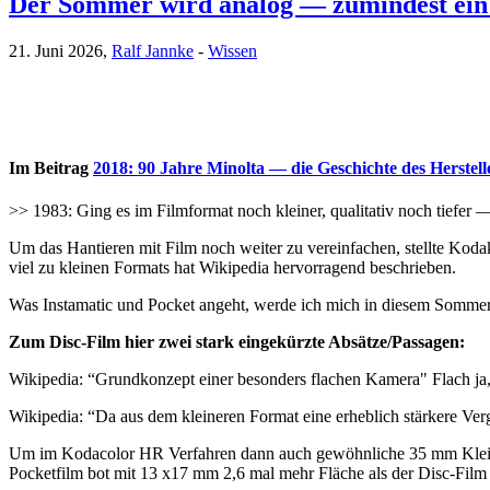
Der Sommer wird analog — zumindest ein b
21. Juni 2026,
Ralf Jannke
-
Wissen
Im Beitrag
2018: 90 Jahre Minolta — die Geschichte des Herstell
>> 1983: Ging es im Filmformat noch kleiner, qualitativ noch tiefer 
Um das Hantieren mit Film noch weiter zu vereinfachen, stellte Kod
viel zu kleinen Formats hat Wikipedia hervorragend beschrieben.
Was Instamatic und Pocket angeht, werde ich mich in diesem Sommer 
Zum Disc-Film hier zwei stark eingekürzte Absätze/Passagen:
Wikipedia: “Grundkonzept einer besonders flachen Kamera" Flach ja, 
Wikipedia: “Da aus dem kleineren Format eine erheblich stärkere Verg
Um im Kodacolor HR Verfahren dann auch gewöhnliche 35 mm Kleinbild
Pocketfilm bot mit 13 x17 mm 2,6 mal mehr Fläche als der Disc-Film