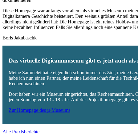
dokumentieren.
Diese Homepage war anfangs vor allem als virtuelles Museum meiner
Digitalkamera-Geschichte beisteuert. Den weitaus größten Anteil daran
allerdings nicht geändert hat: Die Homepage ist ein reines Hobby- u
keine bezahlten Influencer. Falls Sie allerdings noch eine spannene
Boris Jakubaschk
Das virtuelle Digicammuseum gibt es jetzt auch al
Meine Sammelei hatte eigentlich schon immer das Ziel, meine Ger
habe ich nun einen Partner, der meine Leidenschaft für die Techn
Rechenmaschinen.
Dort haben wir ein Museum eingerichtet, das Rechenmaschinen, Co
jeden Sonntag von 13 - 18 Uhr. Auf der Projekthomepage gibt es w
Zur Homepage des µ-Museums
Alle Praxisberichte