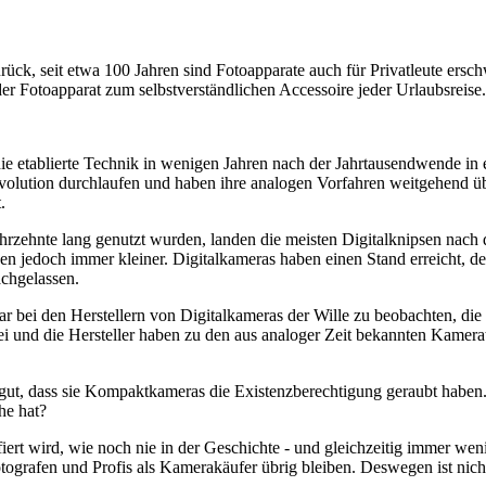
rück, seit etwa 100 Jahren sind Fotoapparate auch für Privatleute ersch
 Fotoapparat zum selbstverständlichen Accessoire jeder Urlaubsreise.
ie etablierte Technik in wenigen Jahren nach der Jahrtausendwende in
volution durchlaufen und haben ihre analogen Vorfahren weitgehend übe
.
hrzehnte lang genutzt wurden, landen die meisten Digitalknipsen nach 
den jedoch immer kleiner. Digitalkameras haben einen Stand erreicht, 
achgelassen.
war bei den Herstellern von Digitalkameras der Wille zu beobachten, d
rbei und die Hersteller haben zu den aus analoger Zeit bekannten Kam
ut, dass sie Kompaktkameras die Existenzberechtigung geraubt haben.
he hat?
fiert wird, wie noch nie in der Geschichte - und gleichzeitig immer we
ografen und Profis als Kamerakäufer übrig bleiben. Deswegen ist nicht