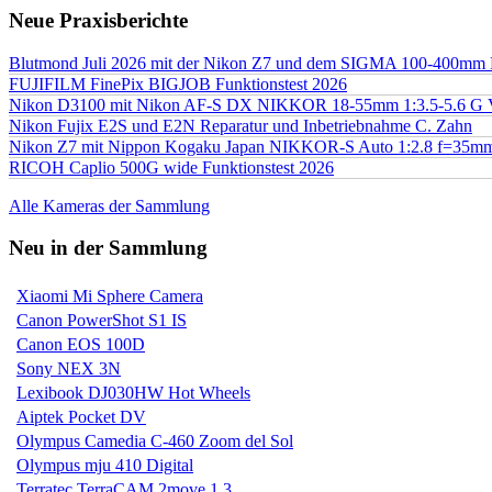
Neue Praxisberichte
Blutmond Juli 2026 mit der Nikon Z7 und dem SIGMA 100-400mm
FUJIFILM FinePix BIGJOB Funktionstest 2026
Nikon D3100 mit Nikon AF-S DX NIKKOR 18-55mm 1:3.5-5.6 G 
Nikon Fujix E2S und E2N Reparatur und Inbetriebnahme C. Zahn
Nikon Z7 mit Nippon Kogaku Japan NIKKOR-S Auto 1:2.8 f=35
RICOH Caplio 500G wide Funktionstest 2026
Alle Kameras der Sammlung
Neu in der Sammlung
Xiaomi Mi Sphere Camera
Canon PowerShot S1 IS
Canon EOS 100D
Sony NEX 3N
Lexibook DJ030HW Hot Wheels
Aiptek Pocket DV
Olympus Camedia C-460 Zoom del Sol
Olympus mju 410 Digital
Terratec TerraCAM 2move 1.3