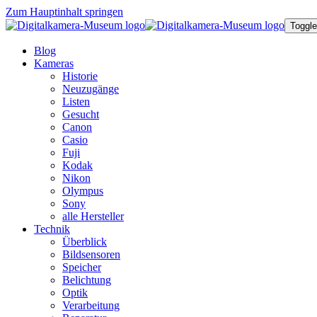
Zum Hauptinhalt springen
Toggle
Blog
Kameras
Historie
Neuzugänge
Listen
Gesucht
Canon
Casio
Fuji
Kodak
Nikon
Olympus
Sony
alle Hersteller
Technik
Überblick
Bildsensoren
Speicher
Belichtung
Optik
Verarbeitung