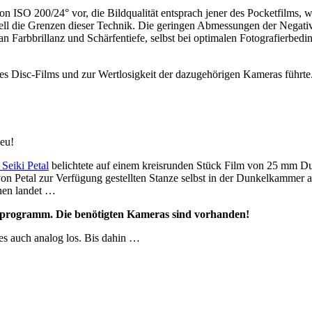
von ISO 200/24° vor, die Bildqualität entsprach jener des Pocketfilm
ell die Grenzen dieser Technik. Die geringen Abmessungen der Negativ
an Farbbrillanz und Schärfentiefe, selbst bei optimalen Fotografierbedin
es Disc-Films und zur Wertlosigkeit der dazugehörigen Kameras führte
neu!
Seiki Petal
belichtete auf einem kreisrunden Stück Film von 25 mm Du
 von Petal zur Verfügung gestellten Stanze selbst in der Dunkelkammer 
inen landet …
nprogramm. Die benötigten Kameras sind vorhanden!
 es auch analog los. Bis dahin …