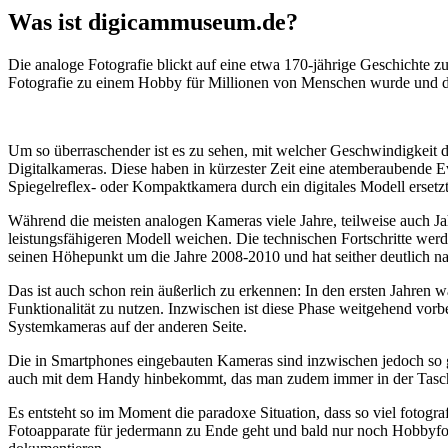
Was ist digicammuseum.de?
Die analoge Fotografie blickt auf eine etwa 170-jährige Geschichte zu
Fotografie zu einem Hobby für Millionen von Menschen wurde und der
Um so überraschender ist es zu sehen, mit welcher Geschwindigkeit d
Digitalkameras. Diese haben in kürzester Zeit eine atemberaubende E
Spiegelreflex- oder Kompaktkamera durch ein digitales Modell ersetzt
Während die meisten analogen Kameras viele Jahre, teilweise auch Ja
leistungsfähigeren Modell weichen. Die technischen Fortschritte wer
seinen Höhepunkt um die Jahre 2008-2010 und hat seither deutlich n
Das ist auch schon rein äußerlich zu erkennen: In den ersten Jahren 
Funktionalität zu nutzen. Inzwischen ist diese Phase weitgehend vo
Systemkameras auf der anderen Seite.
Die in Smartphones eingebauten Kameras sind inzwischen jedoch so g
auch mit dem Handy hinbekommt, das man zudem immer in der Tasc
Es entsteht so im Moment die paradoxe Situation, dass so viel fotogra
Fotoapparate für jedermann zu Ende geht und bald nur noch Hobbyfot