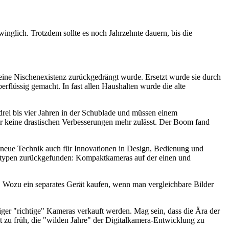
winglich. Trotzdem sollte es noch Jahrzehnte dauern, bis die
 eine Nischenexistenz zurückgedrängt wurde. Ersetzt wurde sie durch
rflüssig gemacht. In fast allen Haushalten wurde die alte
drei bis vier Jahren in der Schublade und müssen einem
der keine drastischen Verbesserungen mehr zulässt. Der Boom fand
ie neue Technik auch für Innovationen in Design, Bedienung und
eratypen zurückgefunden: Kompaktkameras auf der einen und
 Wozu ein separates Gerät kaufen, wenn man vergleichbare Bilder
niger "richtige" Kameras verkauft werden. Mag sein, dass die Ära der
 zu früh, die "wilden Jahre" der Digitalkamera-Entwicklung zu