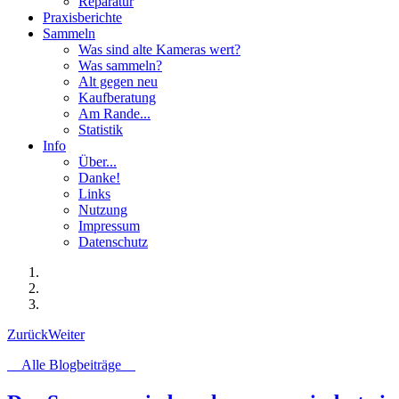
Reparatur
Praxisberichte
Sammeln
Was sind alte Kameras wert?
Was sammeln?
Alt gegen neu
Kaufberatung
Am Rande...
Statistik
Info
Über...
Danke!
Links
Nutzung
Impressum
Datenschutz
Zurück
Weiter
Alle Blogbeiträge