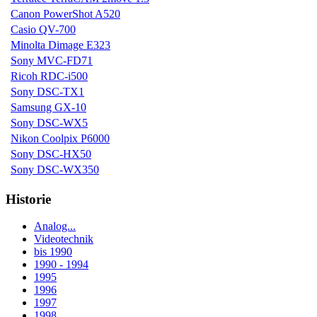
Canon PowerShot A520
Casio QV-700
Minolta Dimage E323
Sony MVC-FD71
Ricoh RDC-i500
Sony DSC-TX1
Samsung GX-10
Sony DSC-WX5
Nikon Coolpix P6000
Sony DSC-HX50
Sony DSC-WX350
Historie
Analog...
Videotechnik
bis 1990
1990 - 1994
1995
1996
1997
1998