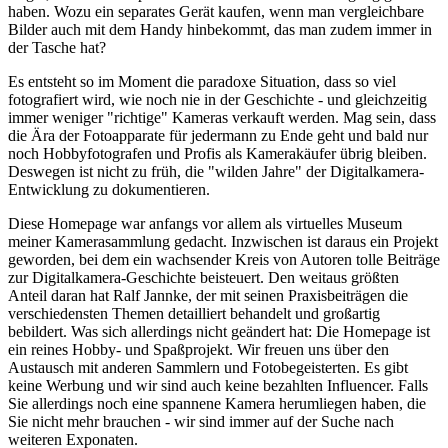
haben. Wozu ein separates Gerät kaufen, wenn man vergleichbare
Bilder auch mit dem Handy hinbekommt, das man zudem immer in
der Tasche hat?
Es entsteht so im Moment die paradoxe Situation, dass so viel
fotografiert wird, wie noch nie in der Geschichte - und gleichzeitig
immer weniger "richtige" Kameras verkauft werden. Mag sein, dass
die Ära der Fotoapparate für jedermann zu Ende geht und bald nur
noch Hobbyfotografen und Profis als Kamerakäufer übrig bleiben.
Deswegen ist nicht zu früh, die "wilden Jahre" der Digitalkamera-
Entwicklung zu dokumentieren.
Diese Homepage war anfangs vor allem als virtuelles Museum
meiner Kamerasammlung gedacht. Inzwischen ist daraus ein Projekt
geworden, bei dem ein wachsender Kreis von Autoren tolle Beiträge
zur Digitalkamera-Geschichte beisteuert. Den weitaus größten
Anteil daran hat Ralf Jannke, der mit seinen Praxisbeiträgen die
verschiedensten Themen detailliert behandelt und großartig
bebildert. Was sich allerdings nicht geändert hat: Die Homepage ist
ein reines Hobby- und Spaßprojekt. Wir freuen uns über den
Austausch mit anderen Sammlern und Fotobegeisterten. Es gibt
keine Werbung und wir sind auch keine bezahlten Influencer. Falls
Sie allerdings noch eine spannene Kamera herumliegen haben, die
Sie nicht mehr brauchen - wir sind immer auf der Suche nach
weiteren Exponaten.