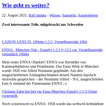
Wie geht es weiter?
22. August 2021,
Ralf Jannke
-
Wissen
,
Sammeln
,
Ausprobieren
Zwei interessante Teile, mitgebracht aus Schweden
CANON LENS FL 100mm 1:3.5, Vorstellungsjahr 1964
ENNA - München Tele - Ennalyt 1:3.5 f=13.5 cm, Vorstellungsjahr
vermutlich 1960er
Mein erstes ENNA Objektiv! ENNA war Hersteller von
Kameraobjektiven und Projektoren. Das Enna Werk in München
wurde 1920 von Alfred Neumann gegründet. Aus den
ausgeschriebenen Anfangsbuchstaben dessen Namens bayrisch
rückwärts gesprochen – der Neumann Alfred – NA, ausgeschrieben
Enn-A entstand der Firmenname ENNA ;-)
Christian Zahn hat hier ein Enna München Ennalyt 1:3,5/35mm
vorgestellt
.
Noch wissenswert zu ENNA: 1958 wurde das weltweit lichtstärkste