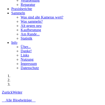
Verarbeitung
Reparatur
Praxisberichte
Sammeln
Was sind alte Kameras wert?
Was sammeln?
Alt gegen neu
Kaufberatung
Am Rande...
Statistik
Info
Über...
Danke!
Links
Nutzung
Impressum
Datenschutz
Zurück
Weiter
Alle Blogbeiträge