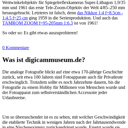
Weitwinkelobjektiv für Spiegelreflexkameras Super-Lithagon 1,9/35
mm und 1961 das erste Tele-Zoom-Objektiv der Welt 4/85–250 mm
herausgebracht. Letzteres ist falsch, denn
das Nikkor 1:4 f=8.5cm -
1:4.5 f=25 cm
ging 1959 in die Serienproduktion. Und auch das
TAMROM ZOOM f=95-205mm 1:6.3
ist von 1961!
So oder so: Es gibt etwas auszuprobieren!
0 Kommentare
Was ist digicammuseum.de?
Die analoge Fotografie blickt auf eine etwa 170-jährige Geschichte
zurück, seit etwa 100 Jahren sind Fotoapparate auch für Privatleute
erschwinglich. Trotzdem sollte es noch Jahrzehnte dauern, bis die
Fotografie zu einem Hobby für Millionen von Menschen wurde und
der Fotoapparat zum selbstverständlichen Accessoire jeder
Urlaubsreise.
Um so überraschender ist es zu sehen, mit welcher Geschwindigkeit
die etablierte Technik in wenigen Jahren nach der Jahrtausendwende
in eine Nischenexistenz zurückgedrängt wurde. Ersetzt wurde sie