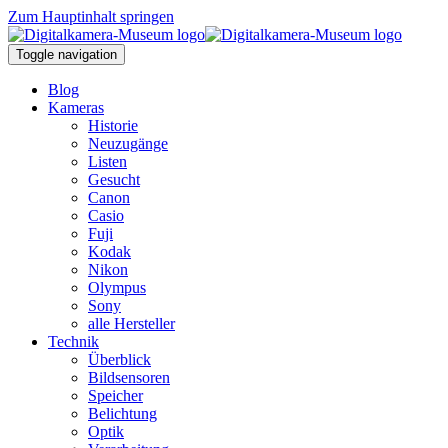
Zum Hauptinhalt springen
Toggle navigation
Blog
Kameras
Historie
Neuzugänge
Listen
Gesucht
Canon
Casio
Fuji
Kodak
Nikon
Olympus
Sony
alle Hersteller
Technik
Überblick
Bildsensoren
Speicher
Belichtung
Optik