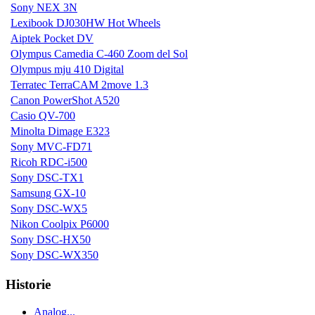
Sony NEX 3N
Lexibook DJ030HW Hot Wheels
Aiptek Pocket DV
Olympus Camedia C-460 Zoom del Sol
Olympus mju 410 Digital
Terratec TerraCAM 2move 1.3
Canon PowerShot A520
Casio QV-700
Minolta Dimage E323
Sony MVC-FD71
Ricoh RDC-i500
Sony DSC-TX1
Samsung GX-10
Sony DSC-WX5
Nikon Coolpix P6000
Sony DSC-HX50
Sony DSC-WX350
Historie
Analog...