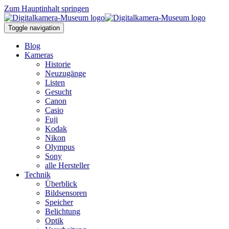
Zum Hauptinhalt springen
Toggle navigation
Blog
Kameras
Historie
Neuzugänge
Listen
Gesucht
Canon
Casio
Fuji
Kodak
Nikon
Olympus
Sony
alle Hersteller
Technik
Überblick
Bildsensoren
Speicher
Belichtung
Optik