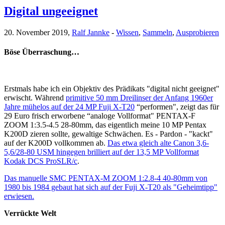
Digital ungeeignet
20. November 2019,
Ralf Jannke
-
Wissen
,
Sammeln
,
Ausprobieren
Böse Überraschung…
Erstmals habe ich ein Objektiv des Prädikats "digital nicht geeignet"
erwischt. Während
primitive 50 mm Dreilinser der Anfang 1960er
Jahre mühelos auf der 24 MP Fuji X-T20
“performen", zeigt das für
29 Euro frisch erworbene “analoge Vollformat" PENTAX-F
ZOOM 1:3.5-4.5 28-80mm, das eigentlich meine 10 MP Pentax
K200D zieren sollte, gewaltige Schwächen. Es - Pardon - "kackt"
auf der K200D vollkommen ab.
Das etwa gleich alte Canon 3,6-
5,6/28-80 USM hingegen brilliert auf der 13,5 MP Vollformat
Kodak DCS ProSLR/c
.
Das manuelle SMC PENTAX-M ZOOM 1:2.8-4 40-80mm von
1980 bis 1984 gebaut hat sich auf der Fuji X-T20 als "Geheimtipp"
erwiesen.
Verrückte Welt