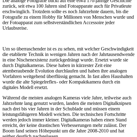
Die analoge Fotografie blickt auf eine etwa 170-jährige Geschichte
zurück, seit etwa 100 Jahren sind Fotoapparate auch für Privatleute
erschwinglich. Trotzdem sollte es noch Jahrzehnte dauern, bis die
Fotografie zu einem Hobby für Millionen von Menschen wurde und
der Fotoapparat zum selbstverständlichen Accessoire jeder
Urlaubsreise.
Um so überraschender ist es zu sehen, mit welcher Geschwindigkeit
die etablierte Technik in wenigen Jahren nach der Jahrtausendwende
in eine Nischenexistenz zurückgedrängt wurde. Ersetzt wurde sie
durch Digitalkameras. Diese haben in kürzester Zeit eine
atemberaubende Evolution durchlaufen und haben ihre analogen
Vorfahren weitgehend überflüssig gemacht. In fast allen Haushalten
wurde die alte Spiegelreflex- oder Kompaktkamera durch ein
digitales Modell ersetzt.
Während die meisten analogen Kameras viele Jahre, teilweise auch
Jahrzehnte lang genutzt wurden, landen die meisten Digitalknipsen
nach drei bis vier Jahren in der Schublade und müssen einem
leistungsfähigeren Modell weichen. Die technischen Fortschritte
werden jedoch immer kleiner. Digitalkameras haben einen Stand
erreicht, der keine drastischen Verbesserungen mehr zulässt. Der
Boom fand seinen Höhepunkt um die Jahre 2008-2010 und hat
seither deutlich nachgelassen.