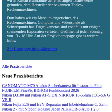
wir in Rastatt Büroräume der ehemaligen Thaleswerke
gefunden, dem Hersteller der bekannten Thales-
Rechenmaschinen.
Dort haben wir ein Museum eingerichtet, das
Rechenmaschinen, Computer und Videospiele als
Schwerpunkt hat. Digitalkameras sind ebenfalls mit einigen
spannenden Exponaten vertreten. Geöffnet ist jeden Sonntag
von 13 - 18 Uhr. Auf der Projekthomepage gibt es weitere
Infos.
Zur Homepage des µ-Museums
Alle Praxisberichte
Neue Praxisberichte
CANOMATIC M70 Analog Sucherkamera für Instamatic Film
FUJIFILM FinePix BIGJOB Funktionstest 2026
Nikon D3100 mit Nikon AF-S DX NIKKOR 18-55mm 1:3.5-5.6 G
VR II
Nikon Fujix E2S und E2N Reparatur und Inbetriebnahme C. Zahn
Nikon Z7 mit Nippon Kogaku Japan NIKKOR-S Auto 1:2.8