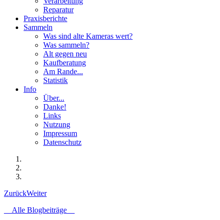
Verarbeitung
Reparatur
Praxisberichte
Sammeln
Was sind alte Kameras wert?
Was sammeln?
Alt gegen neu
Kaufberatung
Am Rande...
Statistik
Info
Über...
Danke!
Links
Nutzung
Impressum
Datenschutz
Zurück
Weiter
Alle Blogbeiträge