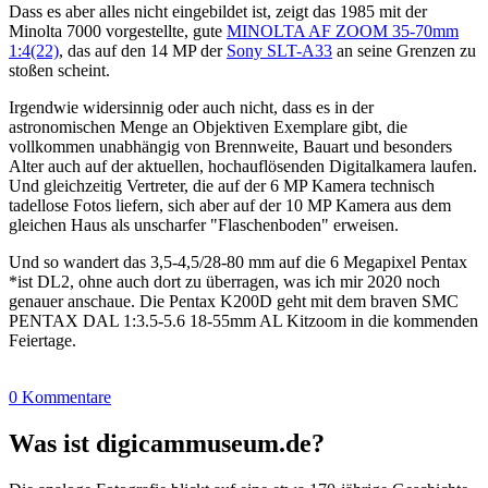
Dass es aber alles nicht eingebildet ist, zeigt das 1985 mit der
Minolta 7000 vorgestellte, gute
MINOLTA AF ZOOM 35-70mm
1:4(22)
, das auf den 14 MP der
Sony SLT-A33
an seine Grenzen zu
stoßen scheint.
Irgendwie widersinnig oder auch nicht, dass es in der
astronomischen Menge an Objektiven Exemplare gibt, die
vollkommen unabhängig von Brennweite, Bauart und besonders
Alter auch auf der aktuellen, hochauflösenden Digitalkamera laufen.
Und gleichzeitig Vertreter, die auf der 6 MP Kamera technisch
tadellose Fotos liefern, sich aber auf der 10 MP Kamera aus dem
gleichen Haus als unscharfer "Flaschenboden" erweisen.
Und so wandert das 3,5-4,5/28-80 mm auf die 6 Megapixel Pentax
*ist DL2, ohne auch dort zu überragen, was ich mir 2020 noch
genauer anschaue. Die Pentax K200D geht mit dem braven SMC
PENTAX DAL 1:3.5-5.6 18-55mm AL Kitzoom in die kommenden
Feiertage.
0 Kommentare
Was ist digicammuseum.de?