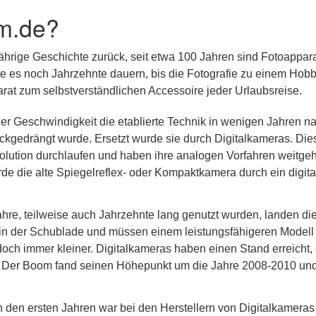
m.de?
jährige Geschichte zurück, seit etwa 100 Jahren sind Fotoappar
lte es noch Jahrzehnte dauern, bis die Fotografie zu einem Hobb
at zum selbstverständlichen Accessoire jeder Urlaubsreise.
er Geschwindigkeit die etablierte Technik in wenigen Jahren n
kgedrängt wurde. Ersetzt wurde sie durch Digitalkameras. Die
olution durchlaufen und haben ihre analogen Vorfahren weitge
rde die alte Spiegelreflex- oder Kompaktkamera durch ein digita
re, teilweise auch Jahrzehnte lang genutzt wurden, landen di
n in der Schublade und müssen einem leistungsfähigeren Modell
doch immer kleiner. Digitalkameras haben einen Stand erreicht,
. Der Boom fand seinen Höhepunkt um die Jahre 2008-2010 und
n den ersten Jahren war bei den Herstellern von Digitalkameras