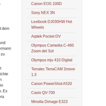
.
Canon EOS 100D
Sony NEX 3N
Lexibook DJ030HW Hot
Wheels
it dem
Aiptek Pocket DV
 und
Olympus Camedia C-460
dermann
Zoom del Sol
 zu
Olympus mju 410 Digital
t
Terratec TerraCAM 2move
ichte
1.3
n
Canon PowerShot A520
in
n. Es
Casio QV-700
era
Minolta Dimage E323