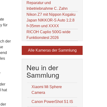
Reparatur und
Inbetriebnahme C. Zahn
Nikon Z7 mit Nippon Kogaku
ate
Japan NIKKOR-S Auto 1:2.8
y für
f=35mm und XXXX
RICOH Caplio 500G wide
Funktionstest 2026
ach der
se
Alle Kameras der Sammlung
hend
les
Neu in der
Sammlung
e
 der
Xiaomi Mi Sphere
 hat
Camera
Canon PowerShot S1 IS
 der