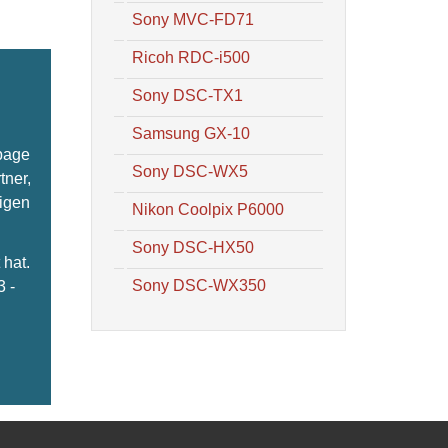
Sony MVC-FD71
Ricoh RDC-i500
Sony DSC-TX1
Samsung GX-10
epage
Sony DSC-WX5
tner,
ligen
Nikon Coolpix P6000
Sony DSC-HX50
hat.
Sony DSC-WX350
3 -