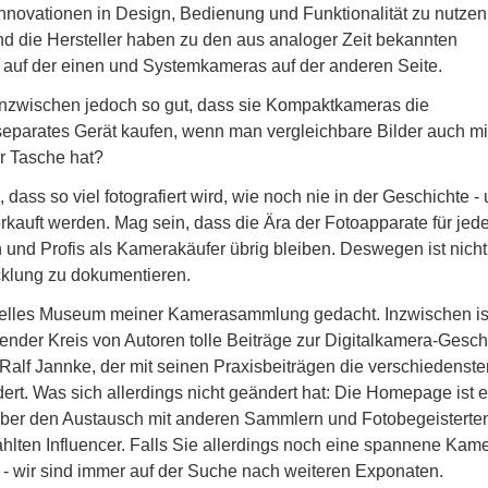
Innovationen in Design, Bedienung und Funktionalität zu nutzen
nd die Hersteller haben zu den aus analoger Zeit bekannten
uf der einen und Systemkameras auf der anderen Seite.
nzwischen jedoch so gut, dass sie Kompaktkameras die
eparates Gerät kaufen, wenn man vergleichbare Bilder auch m
r Tasche hat?
dass so viel fotografiert wird, wie noch nie in der Geschichte -
erkauft werden. Mag sein, dass die Ära der Fotoapparate für je
und Profis als Kamerakäufer übrig bleiben. Deswegen ist nicht
icklung zu dokumentieren.
uelles Museum meiner Kamerasammlung gedacht. Inzwischen is
nder Kreis von Autoren tolle Beiträge zur Digitalkamera-Gesch
 Ralf Jannke, der mit seinen Praxisbeiträgen die verschiedenste
dert. Was sich allerdings nicht geändert hat: Die Homepage ist e
über den Austausch mit anderen Sammlern und Fotobegeisterte
hlten Influencer. Falls Sie allerdings noch eine spannene Kam
 - wir sind immer auf der Suche nach weiteren Exponaten.