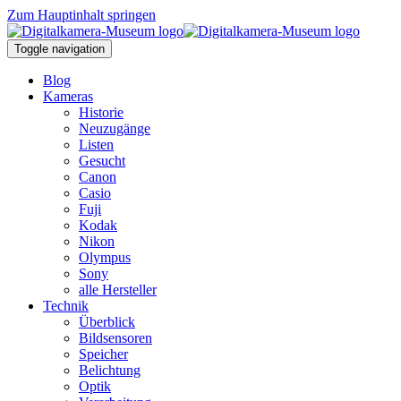
Zum Hauptinhalt springen
Toggle navigation
Blog
Kameras
Historie
Neuzugänge
Listen
Gesucht
Canon
Casio
Fuji
Kodak
Nikon
Olympus
Sony
alle Hersteller
Technik
Überblick
Bildsensoren
Speicher
Belichtung
Optik