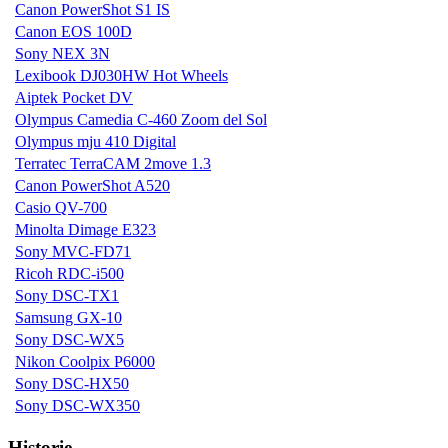
Canon PowerShot S1 IS
Canon EOS 100D
Sony NEX 3N
Lexibook DJ030HW Hot Wheels
Aiptek Pocket DV
Olympus Camedia C-460 Zoom del Sol
Olympus mju 410 Digital
Terratec TerraCAM 2move 1.3
Canon PowerShot A520
Casio QV-700
Minolta Dimage E323
Sony MVC-FD71
Ricoh RDC-i500
Sony DSC-TX1
Samsung GX-10
Sony DSC-WX5
Nikon Coolpix P6000
Sony DSC-HX50
Sony DSC-WX350
Historie