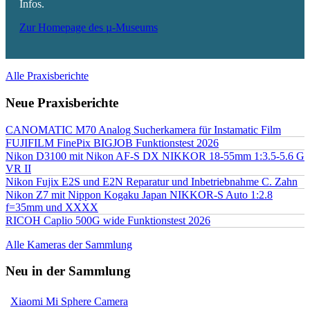
Infos.
Zur Homepage des µ-Museums
Alle Praxisberichte
Neue Praxisberichte
CANOMATIC M70 Analog Sucherkamera für Instamatic Film
FUJIFILM FinePix BIGJOB Funktionstest 2026
Nikon D3100 mit Nikon AF-S DX NIKKOR 18-55mm 1:3.5-5.6 G
VR II
Nikon Fujix E2S und E2N Reparatur und Inbetriebnahme C. Zahn
Nikon Z7 mit Nippon Kogaku Japan NIKKOR-S Auto 1:2.8
f=35mm und XXXX
RICOH Caplio 500G wide Funktionstest 2026
Alle Kameras der Sammlung
Neu in der Sammlung
Xiaomi Mi Sphere Camera