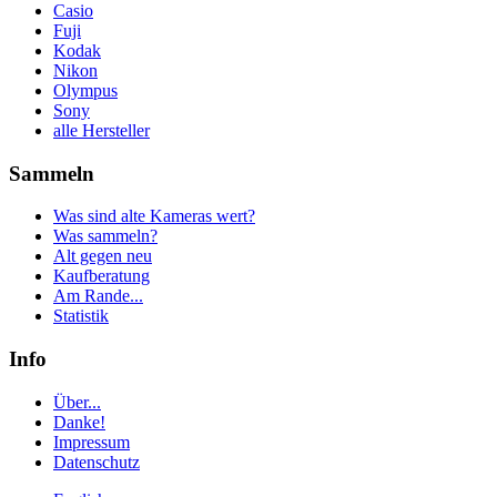
Casio
Fuji
Kodak
Nikon
Olympus
Sony
alle Hersteller
Sammeln
Was sind alte Kameras wert?
Was sammeln?
Alt gegen neu
Kaufberatung
Am Rande...
Statistik
Info
Über...
Danke!
Impressum
Datenschutz