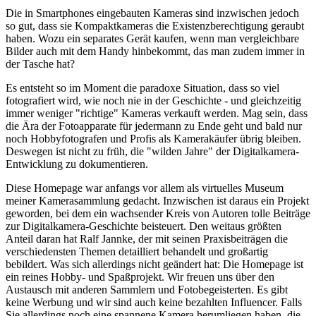
Die in Smartphones eingebauten Kameras sind inzwischen jedoch
so gut, dass sie Kompaktkameras die Existenzberechtigung geraubt
haben. Wozu ein separates Gerät kaufen, wenn man vergleichbare
Bilder auch mit dem Handy hinbekommt, das man zudem immer in
der Tasche hat?
Es entsteht so im Moment die paradoxe Situation, dass so viel
fotografiert wird, wie noch nie in der Geschichte - und gleichzeitig
immer weniger "richtige" Kameras verkauft werden. Mag sein, dass
die Ära der Fotoapparate für jedermann zu Ende geht und bald nur
noch Hobbyfotografen und Profis als Kamerakäufer übrig bleiben.
Deswegen ist nicht zu früh, die "wilden Jahre" der Digitalkamera-
Entwicklung zu dokumentieren.
Diese Homepage war anfangs vor allem als virtuelles Museum
meiner Kamerasammlung gedacht. Inzwischen ist daraus ein Projekt
geworden, bei dem ein wachsender Kreis von Autoren tolle Beiträge
zur Digitalkamera-Geschichte beisteuert. Den weitaus größten
Anteil daran hat Ralf Jannke, der mit seinen Praxisbeiträgen die
verschiedensten Themen detailliert behandelt und großartig
bebildert. Was sich allerdings nicht geändert hat: Die Homepage ist
ein reines Hobby- und Spaßprojekt. Wir freuen uns über den
Austausch mit anderen Sammlern und Fotobegeisterten. Es gibt
keine Werbung und wir sind auch keine bezahlten Influencer. Falls
Sie allerdings noch eine spannene Kamera herumliegen haben, die