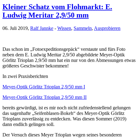
Kleiner Schatz vom Flohmarkt: E.
Ludwig Meritar 2,9/50 mm
06. Juli 2019,
Ralf Jannke
-
Wissen
,
Sammeln
,
Ausprobieren
Das schon im „Fotoexpeditionsgepäck“ verstaute und fürs Foto
neben dem E. Ludwig Meritar 2,9/50 abgebildete Meyer-Optik
Görlitz Trioplan 2,9/50 mm hat ein nur von den Abmessungen etwas
größeres Geschwister bekommen!
In zwei Praxisberichten
Meyer-Optik Görlitz Trioplan 2,9/50 mm I
Meyer-Optik Görlitz Trioplan 2,9/50 mm II
bereits gewürdigt, ist es mir noch nicht zufriedenstellend gelungen
das sagenhafte „Seifenblasen-Bokeh“ des Meyer-Optik Görlitz
Trioplans zuverlässig zu entdecken. Was diesen Sommer (2019)
dann endlich gelingen soll.
Der Versuch dieses Meyer Trioplan wegen seines besonderen