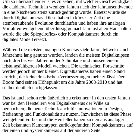
Um so überraschender ist es zu sehen, mit welcher Geschwindigkeit
die etablierte Technik in wenigen Jahren nach der Jahrtausendwende
in eine Nischenexistenz zurückgedrängt wurde. Ersetzt wurde sie
durch Digitalkameras. Diese haben in kürzester Zeit eine
atemberaubende Evolution durchlaufen und haben ihre analogen
Vorfahren weitgehend überflüssig gemacht. In fast allen Haushalten
wurde die alte Spiegelreflex- oder Kompaktkamera durch ein
digitales Modell ersetzt.
Während die meisten analogen Kameras viele Jahre, teilweise auch
Jahrzehnte lang genutzt wurden, landen die meisten Digitalknipsen
nach drei bis vier Jahren in der Schublade und müssen einem
leistungsfähigeren Modell weichen. Die technischen Fortschritte
werden jedoch immer kleiner. Digitalkameras haben einen Stand
erreicht, der keine drastischen Verbesserungen mehr zulässt. Der
Boom fand seinen Höhepunkt um die Jahre 2008-2010 und hat
seither deutlich nachgelassen.
Das ist auch schon rein äußerlich zu erkennen: In den ersten Jahren
war bei den Herstellern von Digitalkameras der Wille zu
beobachten, die neue Technik auch für Innovationen in Design,
Bedienung und Funktionalität zu nutzen. Inzwischen ist diese Phase
weitgehend vorbei und die Hersteller haben zu den aus analoger
Zeit bekannten Kameratypen zurückgefunden: Kompaktkameras auf
der einen und Systemkameras auf der anderen Seite.