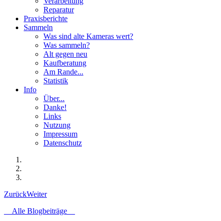
Verarbeitung
Reparatur
Praxisberichte
Sammeln
Was sind alte Kameras wert?
Was sammeln?
Alt gegen neu
Kaufberatung
Am Rande...
Statistik
Info
Über...
Danke!
Links
Nutzung
Impressum
Datenschutz
Zurück
Weiter
Alle Blogbeiträge