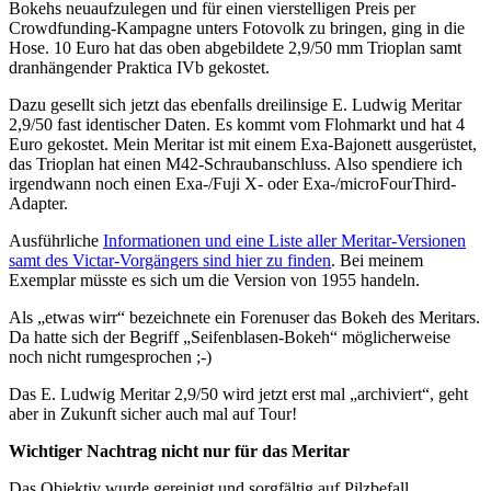
Bokehs neuaufzulegen und für einen vierstelligen Preis per
Crowdfunding-Kampagne unters Fotovolk zu bringen, ging in die
Hose. 10 Euro hat das oben abgebildete 2,9/50 mm Trioplan samt
dranhängender Praktica IVb gekostet.
Dazu gesellt sich jetzt das ebenfalls dreilinsige E. Ludwig Meritar
2,9/50 fast identischer Daten. Es kommt vom Flohmarkt und hat 4
Euro gekostet. Mein Meritar ist mit einem Exa-Bajonett ausgerüstet,
das Trioplan hat einen M42-Schraubanschluss. Also spendiere ich
irgendwann noch einen Exa-/Fuji X- oder Exa-/microFourThird-
Adapter.
Ausführliche
Informationen und eine Liste aller Meritar-Versionen
samt des Victar-Vorgängers sind hier zu finden
. Bei meinem
Exemplar müsste es sich um die Version von 1955 handeln.
Als „etwas wirr“ bezeichnete ein Forenuser das Bokeh des Meritars.
Da hatte sich der Begriff „Seifenblasen-Bokeh“ möglicherweise
noch nicht rumgesprochen ;-)
Das E. Ludwig Meritar 2,9/50 wird jetzt erst mal „archiviert“, geht
aber in Zukunft sicher auch mal auf Tour!
Wichtiger Nachtrag nicht nur für das Meritar
Das Objektiv wurde gereinigt und sorgfältig auf Pilzbefall