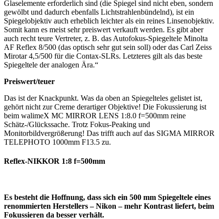
Glaselemente erforderlich sind (die Spiegel sind nicht eben, sondern
gewölbt und dadurch ebenfalls Lichtstrahlenbündelnd), ist ein
Spiegelobjektiv auch erheblich leichter als ein reines Linsenobjektiv.
Somit kann es meist sehr preiswert verkauft werden. Es gibt aber
auch recht teure Vertreter, z. B. das Autofokus-Spiegeltele Minolta
AF Reflex 8/500 (das optisch sehr gut sein soll) oder das Carl Zeiss
Mirotar 4,5/500 für die Contax-SLRs. Letzteres gilt als das beste
Spiegeltele der analogen Ära.“
Preiswert/teuer
Das ist der Knackpunkt. Was da oben an Spiegelteles gelistet ist,
gehört nicht zur Creme derartiger Objektive! Die Fokussierung ist
beim walimeX MC MIRROR LENS 1:8.0 f=500mm reine
Schätz-/Glückssache. Trotz Fokus-Peaking und
Monitorbildvergrößerung! Das trifft auch auf das SIGMA MIRROR
TELEPHOTO 1000mm F13.5 zu.
Reflex-NIKKOR 1:8 f=500mm
Es besteht die Hoffnung, dass sich ein 500 mm Spiegeltele eines
renommierten Herstellers – Nikon – mehr Kontrast liefert, beim
Fokussieren da besser verhält.