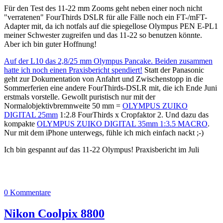
Für den Test des 11-22 mm Zooms geht neben einer noch nicht
"verratenen" FourThirds DSLR für alle Fälle noch ein FT-/mFT-
Adapter mit, da ich notfals auf die spiegellose Olympus PEN E-PL1
meiner Schwester zugreifen und das 11-22 so benutzen könnte.
Aber ich bin guter Hoffnung!
Auf der L10 das 2,8/25 mm Olympus Pancake. Beiden zusammen
hatte ich noch einen Praxisbericht spendiert!
Statt der Panasonic
geht zur Dokumentation von Anfahrt und Zwischenstopp in die
Sommerferien eine andere FourThirds-DSLR mit, die ich Ende Juni
erstmals vorstelle. Gewollt puristisch nur mit der
Normalobjektivbremnweite 50 mm =
OLYMPUS ZUIKO
DIGITAL 25mm
1:2.8 FourThirds x Cropfaktor 2. Und dazu das
kompakte
OLYMPUS ZUIKO DIGITAL 35mm 1:3.5 MACRO
.
Nur mit dem iPhone unterwegs, fühle ich mich einfach nackt ;-)
Ich bin gespannt auf das 11-22 Olympus! Praxisbericht im Juli
0 Kommentare
Nikon Coolpix 8800