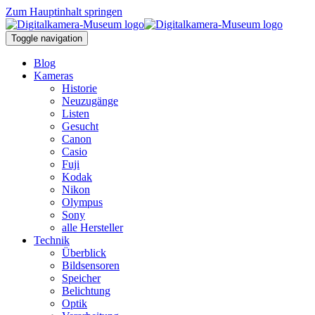
Zum Hauptinhalt springen
Toggle navigation
Blog
Kameras
Historie
Neuzugänge
Listen
Gesucht
Canon
Casio
Fuji
Kodak
Nikon
Olympus
Sony
alle Hersteller
Technik
Überblick
Bildsensoren
Speicher
Belichtung
Optik