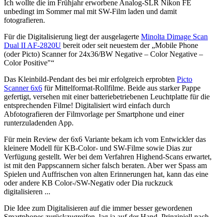
Ich wollte die im Frühjahr erworbene Analog-SLR Nikon FE
unbedingt im Sommer mal mit SW-Film laden und damit
fotografieren.
Für die Digitalisierung liegt der ausgelagerte
Minolta Dimage Scan
Dual II AF-2820U
bereit oder seit neuestem der „Mobile Phone
(oder Picto) Scanner for 24x36/BW Negative – Color Negative –
Color Positive"“
Das Kleinbild-Pendant des bei mir erfolgreich erprobten
Picto
Scanner 6x6
für Mittelformat-Rollfilme. Beide aus starker Pappe
gefertigt, versehen mit einer batteriebetriebenen Leuchtplatte für die
entsprechenden Filme! Digitalisiert wird einfach durch
Abfotografieren der Filmvorlage per Smartphone und einer
runterzuladenden App.
Für mein Review der 6x6 Variante bekam ich vom Entwickler das
kleinere Modell für KB-Color- und SW-Filme sowie Dias zur
Verfügung gestellt. Wer bei dem Verfahren Highend-Scans erwartet,
ist mit den Pappscannern sicher falsch beraten. Aber wer Spass am
Spielen und Auffrischen von alten Erinnerungen hat, kann das eine
oder andere KB Color-/SW-Negativ oder Dia ruckzuck
digitalisieren ...
Die Idee zum Digitalisieren auf die immer besser gewordenen
Smartphones zurückzugreifen, lag ja auf der Hand. Prinzipiell nach