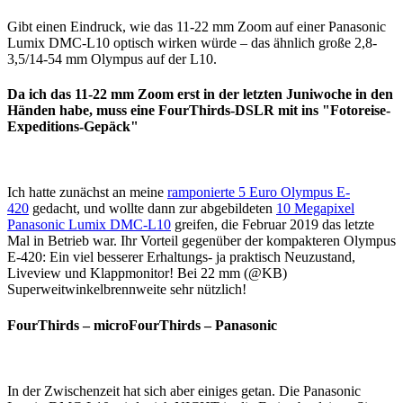
Gibt einen Eindruck, wie das 11-22 mm Zoom auf einer Panasonic
Lumix DMC-L10 optisch wirken würde – das ähnlich große 2,8-
3,5/14-54 mm Olympus auf der L10.
Da ich das 11-22 mm Zoom erst in der letzten Juniwoche in den
Händen habe, muss eine FourThirds-DSLR mit ins "Fotoreise-
Expeditions-Gepäck"
Ich hatte zunächst an meine
ramponierte 5 Euro Olympus E-
420
gedacht, und wollte dann zur abgebildeten
10 Megapixel
Panasonic Lumix DMC-L10
greifen, die Februar 2019 das letzte
Mal in Betrieb war. Ihr Vorteil gegenüber der kompakteren Olympus
E-420: Ein viel besserer Erhaltungs- ja praktisch Neuzustand,
Liveview und Klappmonitor! Bei 22 mm (@KB)
Superweitwinkelbrennweite sehr nützlich!
FourThirds – microFourThirds – Panasonic
In der Zwischenzeit hat sich aber einiges getan. Die Panasonic