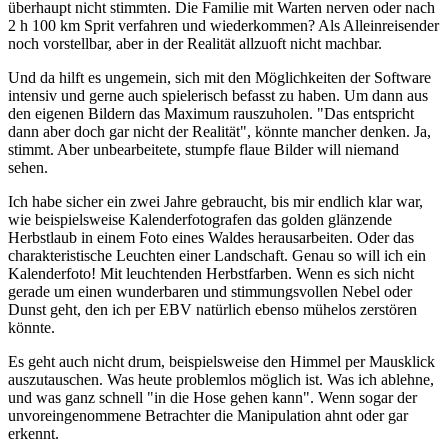
überhaupt nicht stimmten. Die Familie mit Warten nerven oder nach
2 h 100 km Sprit verfahren und wiederkommen? Als Alleinreisender
noch vorstellbar, aber in der Realität allzuoft nicht machbar.
Und da hilft es ungemein, sich mit den Möglichkeiten der Software
intensiv und gerne auch spielerisch befasst zu haben. Um dann aus
den eigenen Bildern das Maximum rauszuholen. "Das entspricht
dann aber doch gar nicht der Realität", könnte mancher denken. Ja,
stimmt. Aber unbearbeitete, stumpfe flaue Bilder will niemand
sehen.
Ich habe sicher ein zwei Jahre gebraucht, bis mir endlich klar war,
wie beispielsweise Kalenderfotografen das golden glänzende
Herbstlaub in einem Foto eines Waldes herausarbeiten. Oder das
charakteristische Leuchten einer Landschaft. Genau so will ich ein
Kalenderfoto! Mit leuchtenden Herbstfarben. Wenn es sich nicht
gerade um einen wunderbaren und stimmungsvollen Nebel oder
Dunst geht, den ich per EBV natürlich ebenso mühelos zerstören
könnte.
Es geht auch nicht drum, beispielsweise den Himmel per Mausklick
auszutauschen. Was heute problemlos möglich ist. Was ich ablehne,
und was ganz schnell "in die Hose gehen kann". Wenn sogar der
unvoreingenommene Betrachter die Manipulation ahnt oder gar
erkennt.