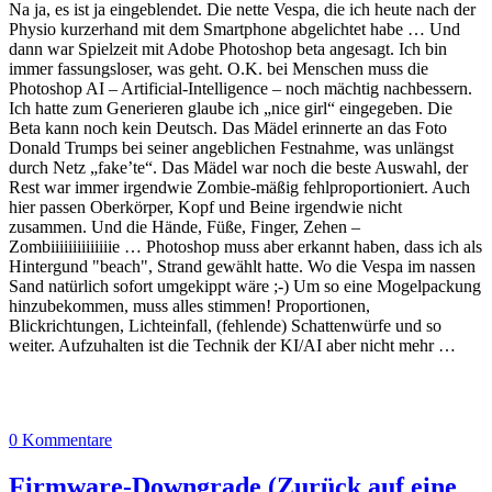
Na ja, es ist ja eingeblendet. Die nette Vespa, die ich heute nach der
Physio kurzerhand mit dem Smartphone abgelichtet habe … Und
dann war Spielzeit mit Adobe Photoshop beta angesagt. Ich bin
immer fassungsloser, was geht. O.K. bei Menschen muss die
Photoshop AI – Artificial-Intelligence – noch mächtig nachbessern.
Ich hatte zum Generieren glaube ich „nice girl“ eingegeben. Die
Beta kann noch kein Deutsch. Das Mädel erinnerte an das Foto
Donald Trumps bei seiner angeblichen Festnahme, was unlängst
durch Netz „fake’te“. Das Mädel war noch die beste Auswahl, der
Rest war immer irgendwie Zombie-mäßig fehlproportioniert. Auch
hier passen Oberkörper, Kopf und Beine irgendwie nicht
zusammen. Und die Hände, Füße, Finger, Zehen –
Zombiiiiiiiiiiiiiie … Photoshop muss aber erkannt haben, dass ich als
Hintergund "beach", Strand gewählt hatte. Wo die Vespa im nassen
Sand natürlich sofort umgekippt wäre ;-) Um so eine Mogelpackung
hinzubekommen, muss alles stimmen! Proportionen,
Blickrichtungen, Lichteinfall, (fehlende) Schattenwürfe und so
weiter. Aufzuhalten ist die Technik der KI/AI aber nicht mehr …
0 Kommentare
Firmware-Downgrade (Zurück auf eine