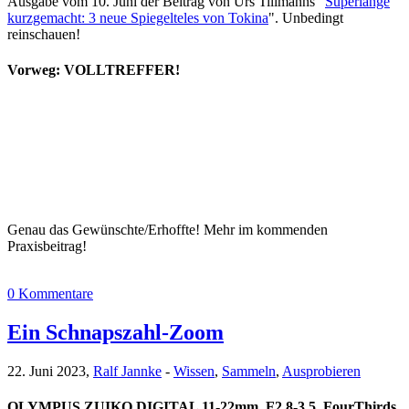
Ausgabe vom 10. Juni der Beitrag von Urs Tillmanns "
Superlange
kurzgemacht: 3 neue Spiegelteles von Tokina
". Unbedingt
reinschauen!
Vorweg: VOLLTREFFER!
Genau das Gewünschte/Erhoffte! Mehr im kommenden
Praxisbeitrag!
0 Kommentare
Ein Schnapszahl-Zoom
22. Juni 2023,
Ralf Jannke
-
Wissen
,
Sammeln
,
Ausprobieren
OLYMPUS ZUIKO DIGITAL 11-22mm, F2.8-3.5, FourThirds