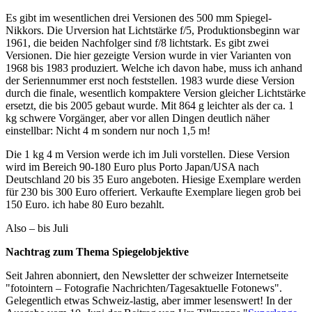
Es gibt im wesentlichen drei Versionen des 500 mm Spiegel-
Nikkors. Die Urversion hat Lichtstärke f/5, Produktionsbeginn war
1961, die beiden Nachfolger sind f/8 lichtstark. Es gibt zwei
Versionen. Die hier gezeigte Version wurde in vier Varianten von
1968 bis 1983 produziert. Welche ich davon habe, muss ich anhand
der Seriennummer erst noch feststellen. 1983 wurde diese Version
durch die finale, wesentlich kompaktere Version gleicher Lichtstärke
ersetzt, die bis 2005 gebaut wurde. Mit 864 g leichter als der ca. 1
kg schwere Vorgänger, aber vor allen Dingen deutlich näher
einstellbar: Nicht 4 m sondern nur noch 1,5 m!
Die 1 kg 4 m Version werde ich im Juli vorstellen. Diese Version
wird im Bereich 90-180 Euro plus Porto Japan/USA nach
Deutschland 20 bis 35 Euro angeboten. Hiesige Exemplare werden
für 230 bis 300 Euro offeriert. Verkaufte Exemplare liegen grob bei
150 Euro. ich habe 80 Euro bezahlt.
Also – bis Juli
Nachtrag zum Thema Spiegelobjektive
Seit Jahren abonniert, den Newsletter der schweizer Internetseite
"fotointern – Fotografie Nachrichten/Tagesaktuelle Fotonews".
Gelegentlich etwas Schweiz-lastig, aber immer lesenswert! In der