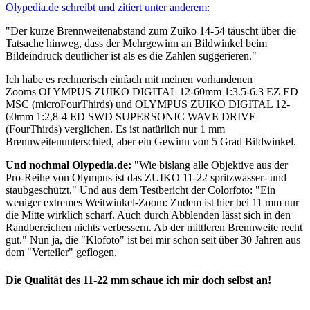
Olypedia.de schreibt und zitiert unter anderem:
"Der kurze Brennweitenabstand zum Zuiko 14-54 täuscht über die
Tatsache hinweg, dass der Mehrgewinn an Bildwinkel beim
Bildeindruck deutlicher ist als es die Zahlen suggerieren."
Ich habe es rechnerisch einfach mit meinen vorhandenen
Zooms OLYMPUS ZUIKO DIGITAL 12-60mm 1:3.5-6.3 EZ ED
MSC (microFourThirds) und OLYMPUS ZUIKO DIGITAL 12-
60mm 1:2,8-4 ED SWD SUPERSONIC WAVE DRIVE
(FourThirds) verglichen. Es ist natürlich nur 1 mm
Brennweitenunterschied, aber ein Gewinn von 5 Grad Bildwinkel.
Und nochmal Olypedia.de:
"Wie bislang alle Objektive aus der
Pro-Reihe von Olympus ist das ZUIKO 11-22 spritzwasser- und
staubgeschützt." Und aus dem Testbericht der Colorfoto: "Ein
weniger extremes Weitwinkel-Zoom: Zudem ist hier bei 11 mm nur
die Mitte wirklich scharf. Auch durch Abblenden lässt sich in den
Randbereichen nichts verbessern. Ab der mittleren Brennweite recht
gut." Nun ja, die "Klofoto" ist bei mir schon seit über 30 Jahren aus
dem "Verteiler" geflogen.
Die Qualität des 11-22 mm schaue ich mir doch selbst an!