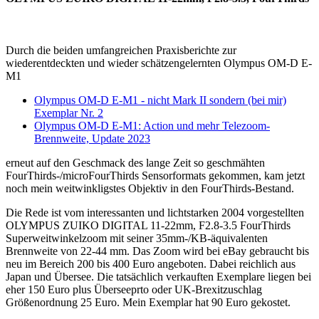
Durch die beiden umfangreichen Praxisberichte zur
wiederentdeckten und wieder schätzengelernten Olympus OM-D E-
M1
Olympus OM-D E-M1 - nicht Mark II sondern (bei mir)
Exemplar Nr. 2
Olympus OM-D E-M1: Action und mehr Telezoom-
Brennweite, Update 2023
erneut auf den Geschmack des lange Zeit so geschmähten
FourThirds-/microFourThirds Sensorformats gekommen, kam jetzt
noch mein weitwinkligstes Objektiv in den FourThirds-Bestand.
Die Rede ist vom interessanten und lichtstarken 2004 vorgestellten
OLYMPUS ZUIKO DIGITAL 11-22mm, F2.8-3.5 FourThirds
Superweitwinkelzoom mit seiner 35mm-/KB-äquivalenten
Brennweite von 22-44 mm. Das Zoom wird bei eBay gebraucht bis
neu im Bereich 200 bis 400 Euro angeboten. Dabei reichlich aus
Japan und Übersee. Die tatsächlich verkauften Exemplare liegen bei
eher 150 Euro plus Überseeprto oder UK-Brexitzuschlag
Größenordnung 25 Euro. Mein Exemplar hat 90 Euro gekostet.