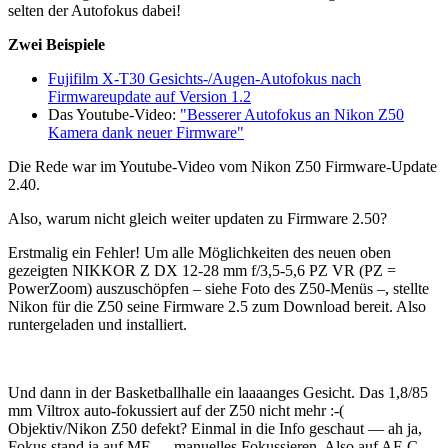
selten der Autofokus dabei!
Zwei Beispiele
Fujifilm X-T30 Gesichts-/Augen-Autofokus nach
Firmwareupdate auf Version 1.2
Das Youtube-Video:
"Besserer Autofokus an Nikon Z50
Kamera dank neuer Firmware"
Die Rede war im Youtube-Video vom Nikon Z50 Firmware-Update
2.40.
Also, warum nicht gleich weiter updaten zu Firmware 2.50?
Erstmalig ein Fehler! Um alle Möglichkeiten des neuen oben
gezeigten NIKKOR Z DX 12-28 mm f/3,5-5,6 PZ VR (PZ =
PowerZoom) auszuschöpfen – siehe Foto des Z50-Menüs –, stellte
Nikon für die Z50 seine Firmware 2.5 zum Download bereit. Also
runtergeladen und installiert.
Und dann in der Basketballhalle ein laaaanges Gesicht. Das 1,8/85
mm Viltrox auto-fokussiert auf der Z50 nicht mehr :-(
Objektiv/Nikon Z50 defekt? Einmal in die Info geschaut — ah ja,
Fokus stand ja auf MF — manuelles Fokussieren. Also auf AF-C