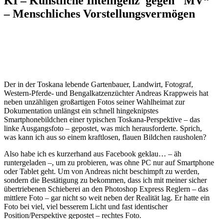
KI – Künstliche Intelligenz gegen "MV“
– Menschliches Vorstellungsvermögen
Der in der Toskana lebende Gartenbauer, Landwirt, Fotograf,
Western-Pferde- und Bengalkatzenzüchter Andreas Krappweis hat
neben unzähligen großartigen Fotos seiner Wahlheimat zur
Dokumentation unlängst ein schnell hingeknipstes
Smartphonebildchen einer typischen Toskana-Perspektive – das
linke Ausgangsfoto – gepostet, was mich herausforderte. Sprich,
was kann ich aus so einem kraftlosen, flauen Bildchen rausholen?
Also habe ich es kurzerhand aus Facebook geklau… – äh
runtergeladen –, um zu probieren, was ohne PC nur auf Smartphone
oder Tablet geht. Um von Andreas nicht beschimpft zu werden,
sondern die Bestätigung zu bekommen, dass ich mit meiner sicher
übertriebenen Schieberei an den Photoshop Express Reglern – das
mittlere Foto – gar nicht so weit neben der Realität lag. Er hatte ein
Foto bei viel, viel besserem Licht und fast identischer
Position/Perspektive gepostet – rechtes Foto.