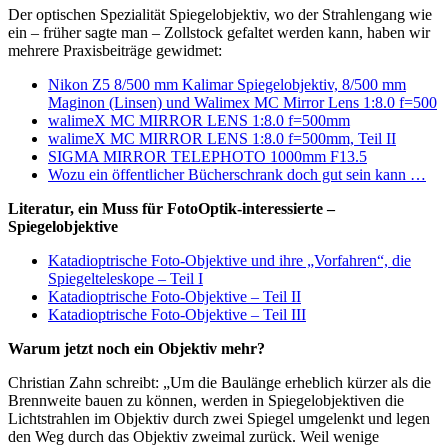
Der optischen Spezialität Spiegelobjektiv, wo der Strahlengang wie
ein – früher sagte man – Zollstock gefaltet werden kann, haben wir
mehrere Praxisbeiträge gewidmet:
Nikon Z5 8/500 mm Kalimar Spiegelobjektiv, 8/500 mm
Maginon (Linsen) und Walimex MC Mirror Lens 1:8.0 f=500
walimeX MC MIRROR LENS 1:8.0 f=500mm
walimeX MC MIRROR LENS 1:8.0 f=500mm, Teil II
SIGMA MIRROR TELEPHOTO 1000mm F13.5
Wozu ein öffentlicher Bücherschrank doch gut sein kann …
Literatur, ein Muss für FotoOptik-interessierte –
Spiegelobjektive
Katadioptrische Foto-Objektive und ihre „Vorfahren“, die
Spiegelteleskope – Teil I
Katadioptrische Foto-Objektive – Teil II
Katadioptrische Foto-Objektive – Teil III
Warum jetzt noch ein Objektiv mehr?
Christian Zahn schreibt: „Um die Baulänge erheblich kürzer als die
Brennweite bauen zu können, werden in Spiegelobjektiven die
Lichtstrahlen im Objektiv durch zwei Spiegel umgelenkt und legen
den Weg durch das Objektiv zweimal zurück. Weil wenige