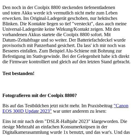
Den noch in der Coolpix 8800 steckenden tiefenentladenen
und toten Akku werde ich vermutlich nicht mehr zum Leben
erwecken. Ins Original-Ladegerät geschoben, nur hektisches
Blinken. Die Kontakte liegen so tief "versteckt", dass auch meine
Universal-Ladegeräte keine Wirkung/Kontakt zeigen. Mit den
vorhandenen Akkus startete die Coolpix 8800 sofort. Mit
Datum-/Zeitabfrage und so weiter. Der Batteriefachdeckel wurde
provisorisch mit Panzerband gesichert. Da lass' ich mir noch was
Besseres einfallen. Zum Beispiel Alu-Schiene mit Bohrung zur
Befestigung im Stativgewinde. Bei der Gelegenheit habe ich direkt
die Firmware kontrolliert und gleich auf den letzten Stand gebracht.
Test bestanden!
Fotografieren mit der Coolpix 8800?
Bis auf das Testbildchen jetzt nicht mehr. Im Praxisbeitrag
"Canon
EOS 300D Update 2023"
war unter anderem zu lesen:
Eins ist mir nach dem "DSLR-Halbjahr 2023" klargeworden. Die
riesige Mehrzahl an einfachen Konsumerknipsen in der
Digitalkamerasammlung wurde 1x benutzt, und das war's. Und das