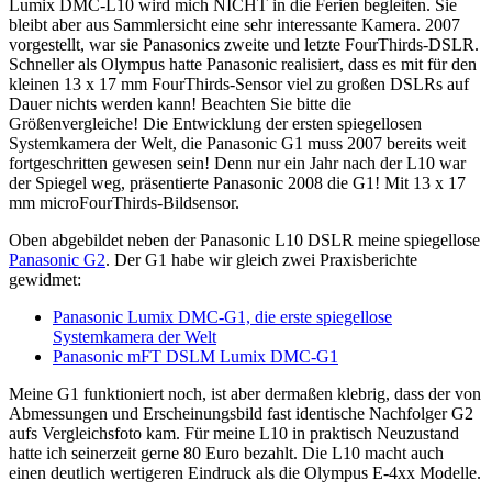
Lumix DMC-L10 wird mich NICHT in die Ferien begleiten. Sie
bleibt aber aus Sammlersicht eine sehr interessante Kamera. 2007
vorgestellt, war sie Panasonics zweite und letzte FourThirds-DSLR.
Schneller als Olympus hatte Panasonic realisiert, dass es mit für den
kleinen 13 x 17 mm FourThirds-Sensor viel zu großen DSLRs auf
Dauer nichts werden kann! Beachten Sie bitte die
Größenvergleiche! Die Entwicklung der ersten spiegellosen
Systemkamera der Welt, die Panasonic G1 muss 2007 bereits weit
fortgeschritten gewesen sein! Denn nur ein Jahr nach der L10 war
der Spiegel weg, präsentierte Panasonic 2008 die G1! Mit 13 x 17
mm microFourThirds-Bildsensor.
Oben abgebildet neben der Panasonic L10 DSLR meine spiegellose
Panasonic G2
. Der G1 habe wir gleich zwei Praxisberichte
gewidmet:
Panasonic Lumix DMC-G1, die erste spiegellose
Systemkamera der Welt
Panasonic mFT DSLM Lumix DMC-G1
Meine G1 funktioniert noch, ist aber dermaßen klebrig, dass der von
Abmessungen und Erscheinungsbild fast identische Nachfolger G2
aufs Vergleichsfoto kam. Für meine L10 in praktisch Neuzustand
hatte ich seinerzeit gerne 80 Euro bezahlt. Die L10 macht auch
einen deutlich wertigeren Eindruck als die Olympus E-4xx Modelle.