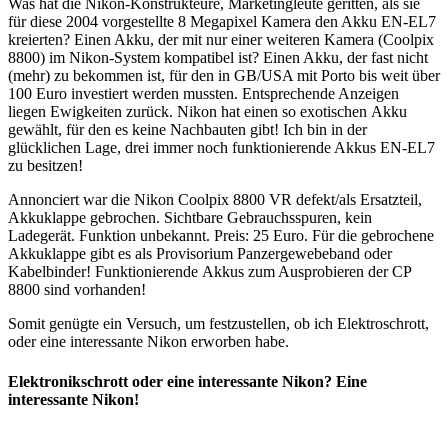
Was hat die Nikon-Konstrukteure, Marketingleute geritten, als sie
für diese 2004 vorgestellte 8 Megapixel Kamera den Akku EN-EL7
kreierten? Einen Akku, der mit nur einer weiteren Kamera (Coolpix
8800) im Nikon-System kompatibel ist? Einen Akku, der fast nicht
(mehr) zu bekommen ist, für den in GB/USA mit Porto bis weit über
100 Euro investiert werden mussten. Entsprechende Anzeigen
liegen Ewigkeiten zurück. Nikon hat einen so exotischen Akku
gewählt, für den es keine Nachbauten gibt! Ich bin in der
glücklichen Lage, drei immer noch funktionierende Akkus EN-EL7
zu besitzen!
Annonciert war die Nikon Coolpix 8800 VR defekt/als Ersatzteil,
Akkuklappe gebrochen. Sichtbare Gebrauchsspuren, kein
Ladegerät. Funktion unbekannt. Preis: 25 Euro. Für die gebrochene
Akkuklappe gibt es als Provisorium Panzergewebeband oder
Kabelbinder! Funktionierende Akkus zum Ausprobieren der CP
8800 sind vorhanden!
Somit genügte ein Versuch, um festzustellen, ob ich Elektroschrott,
oder eine interessante Nikon erworben habe.
Elektronikschrott oder eine interessante Nikon? Eine
interessante Nikon!