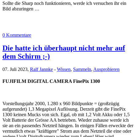
Sollte die Sharp noch funktionieren, werde ich versuchen ihr ein
Bild abzuringen …
0 Kommentare
Die hatte ich überhaupt nicht mehr auf
dem Schirm ;-)
07. Juli 2023,
Ralf Jannke
-
Wissen
,
Sammeln
,
Ausprobieren
FUJIFILM DIGITAL CAMERA FinePix 1300
Vorstellungsjahr 2000, 1.280 x 960 Bildpunkte = (großzügig
aufgerundet) 1,3 Megapixel Auflösung. Derzeit gibt die FinePix
1300 keinen Mucks von sich. Egal, ob mit 1,2 Volt Akku oder 1,5
Volt Batterie der Grösse AA betrieben. Wieder zuhause werde ich
sie an ein passendes Netzteil hängen. In einigen Fällen erweckte der
vermutlich etwas "kräftigere" Strom aus dem Netzteil die eine oder
andere Uralt-Digitalkamera wieder zum Leben! Hier wird