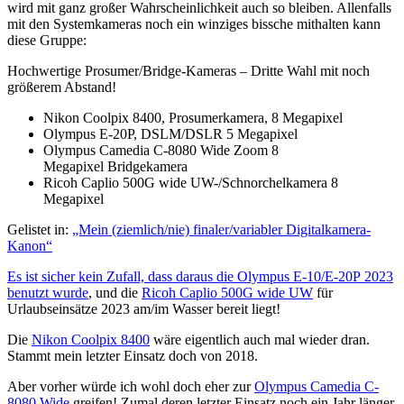
wird mit ganz großer Wahrscheinlichkeit auch so bleiben. Allenfalls
mit den Systemkameras noch ein winziges bissche mithalten kann
diese Gruppe:
Hochwertige Prosumer/Bridge-Kameras – Dritte Wahl mit noch
größerem Abstand!
Nikon Coolpix 8400, Prosumerkamera, 8 Megapixel
Olympus E-20P, DSLM/DSLR 5 Megapixel
Olympus Camedia C-8080 Wide Zoom 8
Megapixel Bridgekamera
Ricoh Caplio 500G wide UW-/Schnorchelkamera 8
Megapixel
Gelistet in:
„Mein (ziemlich/nie) finaler/variabler Digitalkamera-
Kanon“
Es ist sicher kein Zufall, dass daraus die Olympus E-10/E-20P 2023
benutzt wurde
, und die
Ricoh Caplio 500G wide UW
für
Urlaubseinsätze 2023 am/im Wasser bereit liegt!
Die
Nikon Coolpix 8400
wäre eigentlich auch mal wieder dran.
Stammt mein letzter Einsatz doch von 2018.
Aber vorher würde ich wohl doch eher zur
Olympus Camedia C-
8080 Wide
greifen! Zumal deren letzter Einsatz noch ein Jahr länger