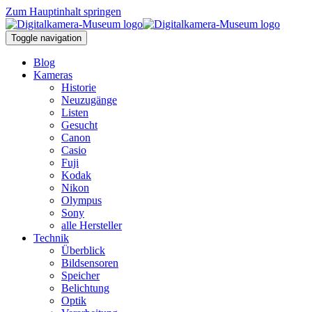
Zum Hauptinhalt springen
Toggle navigation
Blog
Kameras
Historie
Neuzugänge
Listen
Gesucht
Canon
Casio
Fuji
Kodak
Nikon
Olympus
Sony
alle Hersteller
Technik
Überblick
Bildsensoren
Speicher
Belichtung
Optik