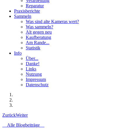
Verarbeitung
Reparatur
Praxisberichte
Sammeln
Was sind alte Kameras wert?
Was sammeln?
Alt gegen neu
Kaufberatung
Am Rande...
Statistik
Info
Über...
Danke!
Links
Nutzung
Impressum
Datenschutz
Zurück
Weiter
Alle Blogbeiträge