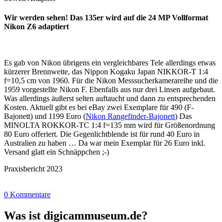
Wir werden sehen! Das 135er wird auf die 24 MP Vollformat
Nikon Z6 adaptiert
Es gab von Nikon übrigens ein vergleichbares Tele allerdings etwas
kürzerer Brennweite, das Nippon Kogaku Japan NIKKOR-T 1:4
f=10,5 cm von 1960. Für die Nikon Messsucherkamerareihe und die
1959 vorgestellte Nikon F. Ebenfalls aus nur drei Linsen aufgebaut.
Was allerdings äußerst selten auftaucht und dann zu entsprechenden
Kosten. Aktuell gibt es bei eBay zwei Exemplare für 490 (F-
Bajonett) und 1199 Euro (
Nikon Rangefinder-Bajonett
) Das
MINOLTA ROKKOR-TC 1:4 f=135 mm wird für Größenordnung
80 Euro offeriert. Die Gegenlichtblende ist für rund 40 Euro in
Australien zu haben … Da war mein Exemplar für 26 Euro inkl.
Versand glatt ein Schnäppchen ;-)
Praxisbericht 2023
0 Kommentare
Was ist digicammuseum.de?