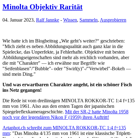
Minolta Objektiv Rarität
04. Januar 2023,
Ralf Jannke
-
Wissen
,
Sammeln
,
Ausprobieren
Wie hatte ich im Blogbeitrag „Wie geht’s weiter?“ geschrieben:
"Mich zieht es neben Abbildungsqualität auch ganz klar in die
Spielecke, das Unperfekte, ja Fehlerhafte. Objektive mit besten
Abbildungseigenschaften sind mehr als reichlich vorhanden, aber
die mit "Charakter" — ich erwähne nur Begriffe wie
"Seifenblasen"/"Bubble"- oder "Swirl(y)"-/"Verwirbel"-Bokeh —
sind mein Ding."
Und was erwartbaren Charakter angeht, ist ein schöner Fisch
ins Netz gegangen!
Die Rede ist vom dreilinsigen MINOLTA ROKKOR-TC 1:4 f=135
mm von 1961. Also aus den ersten Tagen der japanischen
Spiegelreflexkamerageschichte.
Mit der SR-2 hatte Minolta 1958
noch vor der legendären Nikon F (1959) ihren Auftritt!
Artaphot.ch schreibt zum MINOLTA ROKKOR-TC 1:4 f=135
mm
: "Das Minolta 4/135 mm von 1961 ist eine klassische Triplett-