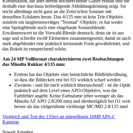
Konstruktion, die aber bereits hochbrechende Gläser enthält und die
deshalb eine durchaus befriedigende Abbildungsleistung zeigt. Sie
reicht allerdings nicht ganz an die Zeiss'schen Sonnare mit
denselben Eckdaten heran. Das 4/135 mm ist kein Tele-Objektiv,
sondern ein langbrennweitiges "Normal"-Objektiv; es hat weder
eine Springblende noch eine eingebaute Sonnenblende.
Erwähnenswert ist die Vorwahl-Blende dennoch, denn sie ist aus
sage und schreibe zwölf Elementen zusammengesetzt; damit ist auch
stark abgeblendet eine praktisch kreisrunde Form gewährleistet, und
das Bokeh ist entsprechend schön.
Am 24 MP Vollformat charakterisieren zwei Beobachtungen
das Minolta Rokkor 4/135 mm:
Erstens hat das Objektiv eine beträchtliche Bildfeldwölbung,
so dass die Bildecken erst bei f11 wirklich scharf werden
Zweitens - und für mich wirklich überraschend! - ist die Optik
praktisch auf dem Level eines APO-Objektivs, was die
Farbfehler angeht: Keine Farbsäume (eher weniger als das
Minolta AF APO 2.8/200 mm) und diesbezüglich bei f11 weit
besser als das vielgerühmte vierlinsige MC/MD 2.8/135 mm!
Vergleich und Test des 135ers an spiegellosen 16MP APS-C
Kameras
Soweit Artaphot