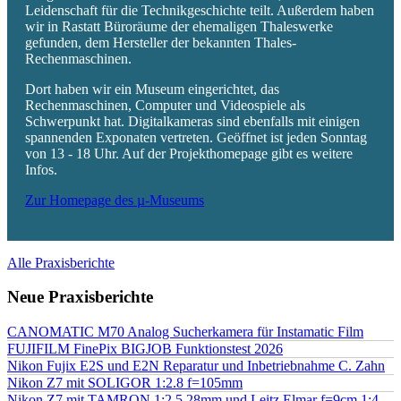
Leidenschaft für die Technikgeschichte teilt. Außerdem haben
wir in Rastatt Büroräume der ehemaligen Thaleswerke
gefunden, dem Hersteller der bekannten Thales-
Rechenmaschinen.
Dort haben wir ein Museum eingerichtet, das
Rechenmaschinen, Computer und Videospiele als
Schwerpunkt hat. Digitalkameras sind ebenfalls mit einigen
spannenden Exponaten vertreten. Geöffnet ist jeden Sonntag
von 13 - 18 Uhr. Auf der Projekthomepage gibt es weitere
Infos.
Zur Homepage des µ-Museums
Alle Praxisberichte
Neue Praxisberichte
CANOMATIC M70 Analog Sucherkamera für Instamatic Film
FUJIFILM FinePix BIGJOB Funktionstest 2026
Nikon Fujix E2S und E2N Reparatur und Inbetriebnahme C. Zahn
Nikon Z7 mit SOLIGOR 1:2.8 f=105mm
Nikon Z7 mit TAMRON 1:2.5 28mm und Leitz Elmar f=9cm 1:4