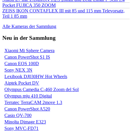
Pocket FUJICA 350 ZOOM
ZEISS IKON CONTAFLEX III mit 85 und 115 mm Televorsatz,
Teil 1 85 mm
Alle Kameras der Sammlung
Neu in der Sammlung
Xiaomi Mi Sphere Camera
Canon PowerShot S1 IS
Canon EOS 100D
Sony NEX 3N
Lexibook DJ030HW Hot Wheels
Aiptek Pocket DV
Olympus Camedia C-460 Zoom del Sol
Olympus mju 410 Digital
Terratec TerraCAM 2move 1.3
Canon PowerShot A520
Casio QV-700
Minolta Dimage E323
Sony MVC-FD71