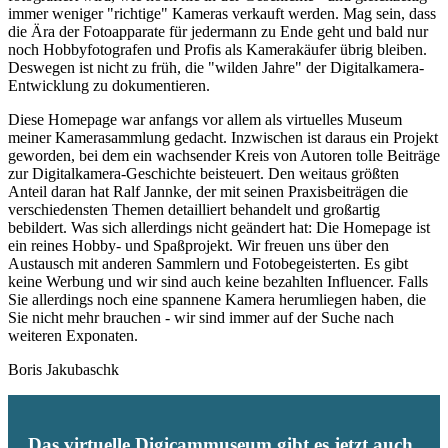
immer weniger "richtige" Kameras verkauft werden. Mag sein, dass
die Ära der Fotoapparate für jedermann zu Ende geht und bald nur
noch Hobbyfotografen und Profis als Kamerakäufer übrig bleiben.
Deswegen ist nicht zu früh, die "wilden Jahre" der Digitalkamera-
Entwicklung zu dokumentieren.
Diese Homepage war anfangs vor allem als virtuelles Museum
meiner Kamerasammlung gedacht. Inzwischen ist daraus ein Projekt
geworden, bei dem ein wachsender Kreis von Autoren tolle Beiträge
zur Digitalkamera-Geschichte beisteuert. Den weitaus größten
Anteil daran hat Ralf Jannke, der mit seinen Praxisbeiträgen die
verschiedensten Themen detailliert behandelt und großartig
bebildert. Was sich allerdings nicht geändert hat: Die Homepage ist
ein reines Hobby- und Spaßprojekt. Wir freuen uns über den
Austausch mit anderen Sammlern und Fotobegeisterten. Es gibt
keine Werbung und wir sind auch keine bezahlten Influencer. Falls
Sie allerdings noch eine spannene Kamera herumliegen haben, die
Sie nicht mehr brauchen - wir sind immer auf der Suche nach
weiteren Exponaten.
Boris Jakubaschk
Das virtuelle Digicammuseum gibt es jetzt auch