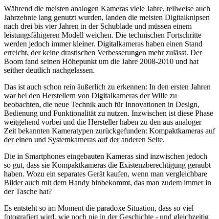
Während die meisten analogen Kameras viele Jahre, teilweise auch
Jahrzehnte lang genutzt wurden, landen die meisten Digitalknipsen
nach drei bis vier Jahren in der Schublade und müssen einem
leistungsfähigeren Modell weichen. Die technischen Fortschritte
werden jedoch immer kleiner. Digitalkameras haben einen Stand
erreicht, der keine drastischen Verbesserungen mehr zulässt. Der
Boom fand seinen Höhepunkt um die Jahre 2008-2010 und hat
seither deutlich nachgelassen.
Das ist auch schon rein äußerlich zu erkennen: In den ersten Jahren
war bei den Herstellern von Digitalkameras der Wille zu
beobachten, die neue Technik auch für Innovationen in Design,
Bedienung und Funktionalität zu nutzen. Inzwischen ist diese Phase
weitgehend vorbei und die Hersteller haben zu den aus analoger
Zeit bekannten Kameratypen zurückgefunden: Kompaktkameras auf
der einen und Systemkameras auf der anderen Seite.
Die in Smartphones eingebauten Kameras sind inzwischen jedoch
so gut, dass sie Kompaktkameras die Existenzberechtigung geraubt
haben. Wozu ein separates Gerät kaufen, wenn man vergleichbare
Bilder auch mit dem Handy hinbekommt, das man zudem immer in
der Tasche hat?
Es entsteht so im Moment die paradoxe Situation, dass so viel
fotografiert wird, wie noch nie in der Geschichte - und gleichzeitig