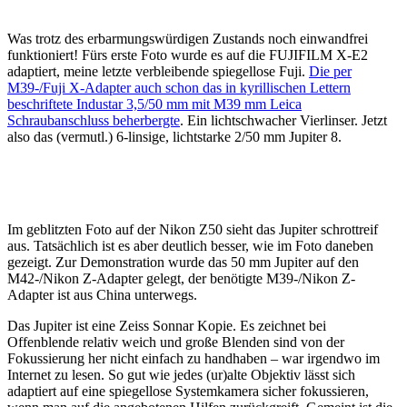
Was trotz des erbarmungswürdigen Zustands noch einwandfrei
funktioniert! Fürs erste Foto wurde es auf die FUJIFILM X-E2
adaptiert, meine letzte verbleibende spiegellose Fuji.
Die per
M39-/Fuji X-Adapter auch schon das in kyrillischen Lettern
beschriftete Industar 3,5/50 mm mit M39 mm Leica
Schraubanschluss beherbergte
. Ein lichtschwacher Vierlinser. Jetzt
also das (vermutl.) 6-linsige, lichtstarke 2/50 mm Jupiter 8.
Im geblitzten Foto auf der Nikon Z50 sieht das Jupiter schrottreif
aus. Tatsächlich ist es aber deutlich besser, wie im Foto daneben
gezeigt. Zur Demonstration wurde das 50 mm Jupiter auf den
M42-/Nikon Z-Adapter gelegt, der benötigte M39-/Nikon Z-
Adapter ist aus China unterwegs.
Das Jupiter ist eine Zeiss Sonnar Kopie. Es zeichnet bei
Offenblende relativ weich und große Blenden sind von der
Fokussierung her nicht einfach zu handhaben – war irgendwo im
Internet zu lesen. So gut wie jedes (ur)alte Objektiv lässt sich
adaptiert auf eine spiegellose Systemkamera sicher fokussieren,