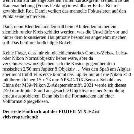
wenn man auf die angebotenen Hilfen zurückgreift. Gemeint ist die
Kantenanhebung (Focus Peaking) in wählbarer Farbe. Bei mir
gewöhnlich Rot. Damit verliert das manuelle Fokussieren auf den
Punkt seine Schrecken!
Dank neun Blendenlamellen soll beim Abblenden immer ein
ziemlich runder Kreis gebildet werden, was die Unschärfe vor und
hinter dem fokussierten Hauptmotiv besonders angenehm machen
soll. Das berühmt berüchtigte Bokeh.
Keine Frage, dass mir ein gleichlichtstarkes Contax-/Zeiss-, Leica-
oder Nikon Normalobjektiv lieber wäre, aber da
verzehn-/verzwanzigfachen sich die Kosten gegenüber dem
russischen 2/50 mm Jupiter 8 Objektiv … Was den Spaß am Altglas
aber nicht trübt! Fürs erste kommt das Jupiter nur auf die Nikon Z50
mit ihrem kleinen 15 x 23 mm APS-C-/DX-Sensor. Sobald aus
China der M39-/Nikon Z-Adapter eintrifft. 2021 werde ich dieses
2/50 mm Jupiter 8 und ausgesuchte Objektive meiner Sammlung
erneut ausprobieren. Dann bis in die Formatecken auf einer
Vollformat-Spiegellosen.
Der erste Eindruck auf der FUJIFILM X-E2 ist
vielversprechend: