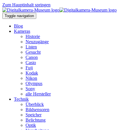
Zum Hauptinhalt springen
Toggle navigation
Blog
Kameras
Historie
Neuzugänge
Listen
Gesucht
Canon
Casio
Fuji
Kodak
Nikon
Olympus
Sony
alle Hersteller
Technik
Überblick
Bildsensoren
Speicher
Belichtung
Optik