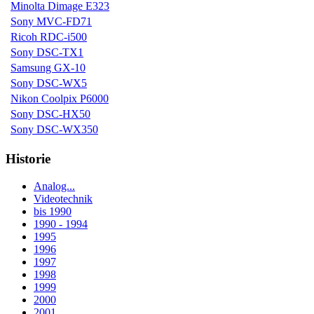
Minolta Dimage E323
Sony MVC-FD71
Ricoh RDC-i500
Sony DSC-TX1
Samsung GX-10
Sony DSC-WX5
Nikon Coolpix P6000
Sony DSC-HX50
Sony DSC-WX350
Historie
Analog...
Videotechnik
bis 1990
1990 - 1994
1995
1996
1997
1998
1999
2000
2001