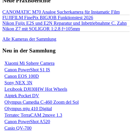
Neue Praxisberichte
CANOMATIC M70 Analog Sucherkamera für Instamatic Film
FUJIFILM FinePix BIGJOB Funktionstest 2026
Nikon Fujix E2S und E2N Reparatur und Inbetriebnahme C. Zahn
Nikon Z7 mit SOLIGOR 1:2.8 f=105mm
Alle Kameras der Sammlung
Neu in der Sammlung
Xiaomi Mi Sphere Camera
Canon PowerShot S1 IS
Canon EOS 100D
Sony NEX 3N
Lexibook DJ030HW Hot Wheels
Aiptek Pocket DV
Olympus Camedia C-460 Zoom del Sol
Olympus mju 410 Digital
Terratec TerraCAM 2move 1.3
Canon PowerShot A520
Casio QV-700