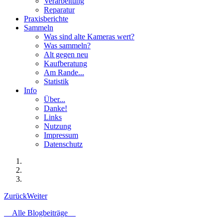
Verarbeitung
Reparatur
Praxisberichte
Sammeln
Was sind alte Kameras wert?
Was sammeln?
Alt gegen neu
Kaufberatung
Am Rande...
Statistik
Info
Über...
Danke!
Links
Nutzung
Impressum
Datenschutz
Zurück
Weiter
Alle Blogbeiträge