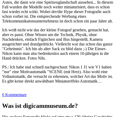
Autos, die dann wie eine Spielzeuglandschaft aussehen... In diesem
Fall wurden die Modelle noch weiter miniaturisiert, dass es schon
fast wieder echt wirkt. Wobei der/die Hype dieser Fotografie auch
schon vorbei ist. Die entsprechende Werbung eines
Telekommunikatonsunternehmens ist doch schon ein paar Jahre alt.
Ich weiß nicht wie das der kleine Fotograf gesehen, gemacht hat,
aber es passt. Ohne Wissen um die Technik, Physik, ohne
Nachdenken, einfach Figürchen und Bus hingestellt, Kamera
ausgerichtet und draufgedrückt. Vielleicht war das schon das ganze
"Geheimnis". Ich bin als alter Sack zu blöd dazu ;-) Die Einser-
Nikon kann man also bedenkenlos auch einem 10-jährigen in die
Hand drücken. Fotos Nils.
PS.: Ich habe mal schnell nachgeschaut: Nikon 1 J1 wie V1 haben
"nur" eine Motivautomatik "SCENE (mit Herz). Also wohl eine
Vollautomatik, die versucht zu erkennen, welcher Art das Motiv ist.
Es gibt keine direkt anwählbare Miniatureffekt-Automatik…
0 Kommentare
Was ist digicammuseum.de?
Die analoge Fotografie blickt auf eine etwa 170-jährige Geschichte