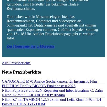
gefunden, dem Hersteller der bekannten Thales-
Rechenmaschinen.
Dort haben wir ein Museum eingerichtet, das
Rechenmaschinen, Computer und Videospiele als
Schwerpunkt hat. Digitalkameras sind ebenfalls mit einigen
spannenden Exponaten vertreten. Geöffnet ist jeden Sonntag
von 13 - 18 Uhr. Auf der Projekthomepage gibt es weitere
Infos.
Zur Homepage des µ-Museums
Alle Praxisberichte
Neue Praxisberichte
CANOMATIC M70 Analog Sucherkamera für Instamatic Film
FUJIFILM FinePix BIGJOB Funktionstest 2026
Nikon Fujix E2S und E2N Reparatur und Inbetriebnahme C. Zahn
Nikon Z7 mit SOLIGOR 1:2.8 f=105mm
Nikon Z7 mit TAMRON 1:2.5 28mm und Leitz Elmar f=9cm 1:4
Pocket FUJICA 350 ZOOM