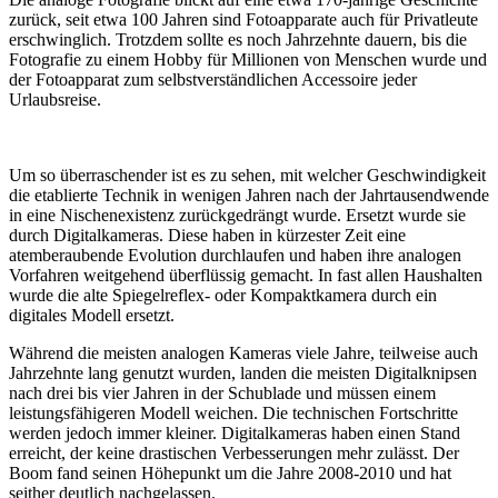
zurück, seit etwa 100 Jahren sind Fotoapparate auch für Privatleute
erschwinglich. Trotzdem sollte es noch Jahrzehnte dauern, bis die
Fotografie zu einem Hobby für Millionen von Menschen wurde und
der Fotoapparat zum selbstverständlichen Accessoire jeder
Urlaubsreise.
Um so überraschender ist es zu sehen, mit welcher Geschwindigkeit
die etablierte Technik in wenigen Jahren nach der Jahrtausendwende
in eine Nischenexistenz zurückgedrängt wurde. Ersetzt wurde sie
durch Digitalkameras. Diese haben in kürzester Zeit eine
atemberaubende Evolution durchlaufen und haben ihre analogen
Vorfahren weitgehend überflüssig gemacht. In fast allen Haushalten
wurde die alte Spiegelreflex- oder Kompaktkamera durch ein
digitales Modell ersetzt.
Während die meisten analogen Kameras viele Jahre, teilweise auch
Jahrzehnte lang genutzt wurden, landen die meisten Digitalknipsen
nach drei bis vier Jahren in der Schublade und müssen einem
leistungsfähigeren Modell weichen. Die technischen Fortschritte
werden jedoch immer kleiner. Digitalkameras haben einen Stand
erreicht, der keine drastischen Verbesserungen mehr zulässt. Der
Boom fand seinen Höhepunkt um die Jahre 2008-2010 und hat
seither deutlich nachgelassen.