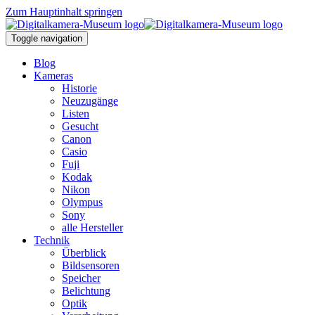
Zum Hauptinhalt springen
Toggle navigation
Blog
Kameras
Historie
Neuzugänge
Listen
Gesucht
Canon
Casio
Fuji
Kodak
Nikon
Olympus
Sony
alle Hersteller
Technik
Überblick
Bildsensoren
Speicher
Belichtung
Optik