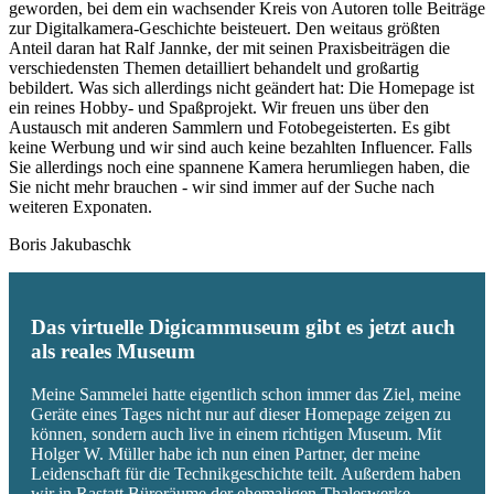
geworden, bei dem ein wachsender Kreis von Autoren tolle Beiträge
zur Digitalkamera-Geschichte beisteuert. Den weitaus größten
Anteil daran hat Ralf Jannke, der mit seinen Praxisbeiträgen die
verschiedensten Themen detailliert behandelt und großartig
bebildert. Was sich allerdings nicht geändert hat: Die Homepage ist
ein reines Hobby- und Spaßprojekt. Wir freuen uns über den
Austausch mit anderen Sammlern und Fotobegeisterten. Es gibt
keine Werbung und wir sind auch keine bezahlten Influencer. Falls
Sie allerdings noch eine spannene Kamera herumliegen haben, die
Sie nicht mehr brauchen - wir sind immer auf der Suche nach
weiteren Exponaten.
Boris Jakubaschk
Das virtuelle Digicammuseum gibt es jetzt auch
als reales Museum
Meine Sammelei hatte eigentlich schon immer das Ziel, meine
Geräte eines Tages nicht nur auf dieser Homepage zeigen zu
können, sondern auch live in einem richtigen Museum. Mit
Holger W. Müller habe ich nun einen Partner, der meine
Leidenschaft für die Technikgeschichte teilt. Außerdem haben
wir in Rastatt Büroräume der ehemaligen Thaleswerke