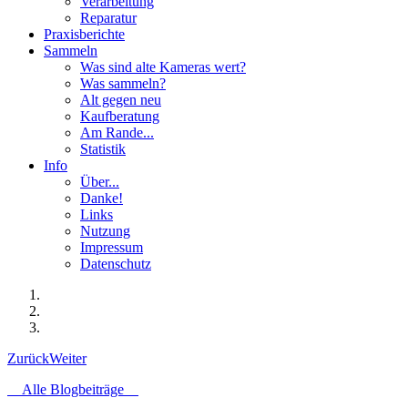
Verarbeitung
Reparatur
Praxisberichte
Sammeln
Was sind alte Kameras wert?
Was sammeln?
Alt gegen neu
Kaufberatung
Am Rande...
Statistik
Info
Über...
Danke!
Links
Nutzung
Impressum
Datenschutz
Zurück
Weiter
Alle Blogbeiträge