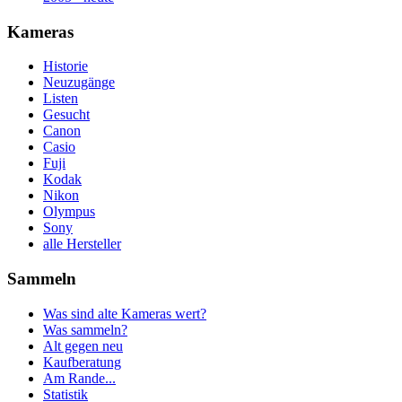
Kameras
Historie
Neuzugänge
Listen
Gesucht
Canon
Casio
Fuji
Kodak
Nikon
Olympus
Sony
alle Hersteller
Sammeln
Was sind alte Kameras wert?
Was sammeln?
Alt gegen neu
Kaufberatung
Am Rande...
Statistik