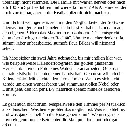
überhaupt nicht stimmten. Die Familie mit Warten nerven oder nach
2 h 100 km Sprit verfahren und wiederkommen? Als Alleinreisender
noch vorstellbar, aber in der Realität allzuoft nicht machbar.
Und da hilft es ungemein, sich mit den Möglichkeiten der Software
intensiv und gerne auch spielerisch befasst zu haben. Um dann aus
den eigenen Bildern das Maximum rauszuholen. "Das entspricht
dann aber doch gar nicht der Realität", könnte mancher denken. Ja,
stimmt. Aber unbearbeitete, stumpfe flaue Bilder will niemand
sehen.
Ich habe sicher ein zwei Jahre gebraucht, bis mir endlich klar war,
wie beispielsweise Kalenderfotografen das golden glänzende
Herbstlaub in einem Foto eines Waldes herausarbeiten. Oder das
charakteristische Leuchten einer Landschaft. Genau so will ich ein
Kalenderfoto! Mit leuchtenden Herbstfarben. Wenn es sich nicht
gerade um einen wunderbaren und stimmungsvollen Nebel oder
Dunst geht, den ich per EBV natürlich ebenso mühelos zerstören
könnte.
Es geht auch nicht drum, beispielsweise den Himmel per Mausklick
auszutauschen. Was heute problemlos möglich ist. Was ich ablehne,
und was ganz schnell "in die Hose gehen kann". Wenn sogar der
unvoreingenommene Betrachter die Manipulation ahnt oder gar
erkennt.