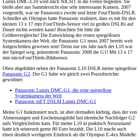
Lumix DMC-L10 wird mich NICHT in die Ferien begleiten. Sie
bleibt aber aus Sammlersicht eine sehr interessante Kamera. 2007
vorgestellt, war sie Panasonics zweite und letzte FourThirds-DSLR.
Schneller als Olympus hatte Panasonic realisiert, dass es mit für den
kleinen 13 x 17 mm FourThirds-Sensor viel zu großen DSLRs auf
Dauer nichts werden kann! Beachten Sie bitte die
Größenvergleiche! Die Entwicklung der ersten spiegellosen
Systemkamera der Welt, die Panasonic G1 muss 2007 bereits weit
fortgeschritten gewesen sein! Denn nur ein Jahr nach der L10 war
der Spiegel weg, präsentierte Panasonic 2008 die G1! Mit 13 x 17
mm microFourThirds-Bildsensor.
Oben abgebildet neben der Panasonic L10 DSLR meine spiegellose
Panasonic G2
. Der G1 habe wir gleich zwei Praxisberichte
gewidmet:
Panasonic Lumix DMC-G1, die erste spiegellose
Systemkamera der Welt
Panasonic mFT DSLM Lumix DMC-G1
Meine G1 funktioniert noch, ist aber dermaßen klebrig, dass der von
Abmessungen und Erscheinungsbild fast identische Nachfolger G2
aufs Vergleichsfoto kam. Für meine L10 in praktisch Neuzustand
hatte ich seinerzeit gerne 80 Euro bezahlt. Die L10 macht auch
einen deutlich wertigeren Eindruck als die Olympus E-4xx Modelle.