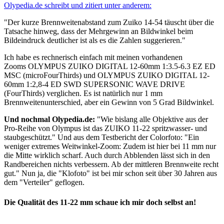
Olypedia.de schreibt und zitiert unter anderem:
"Der kurze Brennweitenabstand zum Zuiko 14-54 täuscht über die
Tatsache hinweg, dass der Mehrgewinn an Bildwinkel beim
Bildeindruck deutlicher ist als es die Zahlen suggerieren."
Ich habe es rechnerisch einfach mit meinen vorhandenen
Zooms OLYMPUS ZUIKO DIGITAL 12-60mm 1:3.5-6.3 EZ ED
MSC (microFourThirds) und OLYMPUS ZUIKO DIGITAL 12-
60mm 1:2,8-4 ED SWD SUPERSONIC WAVE DRIVE
(FourThirds) verglichen. Es ist natürlich nur 1 mm
Brennweitenunterschied, aber ein Gewinn von 5 Grad Bildwinkel.
Und nochmal Olypedia.de:
"Wie bislang alle Objektive aus der
Pro-Reihe von Olympus ist das ZUIKO 11-22 spritzwasser- und
staubgeschützt." Und aus dem Testbericht der Colorfoto: "Ein
weniger extremes Weitwinkel-Zoom: Zudem ist hier bei 11 mm nur
die Mitte wirklich scharf. Auch durch Abblenden lässt sich in den
Randbereichen nichts verbessern. Ab der mittleren Brennweite recht
gut." Nun ja, die "Klofoto" ist bei mir schon seit über 30 Jahren aus
dem "Verteiler" geflogen.
Die Qualität des 11-22 mm schaue ich mir doch selbst an!