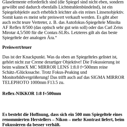
Glaselemente erforderlich sind (die Spiegel sind nicht eben, sondern
gewölbt und dadurch ebenfalls Lichtstrahlenbündelnd), ist ein
Spiegelobjektiv auch erheblich leichter als ein reines Linsenobjektiv.
Somit kann es meist sehr preiswert verkauft werden. Es gibt aber
auch recht teure Vertreter, z. B. das Autofokus-Spiegeltele Minolta
AF Reflex 8/500 (das optisch sehr gut sein soll) oder das Carl Zeiss
Mirotar 4,5/500 für die Contax-SLRs. Letzteres gilt als das beste
Spiegeltele der analogen Ära.“
Preiswert/teuer
Das ist der Knackpunkt. Was da oben an Spiegelteles gelistet ist,
gehört nicht zur Creme derartiger Objektive! Die Fokussierung ist
beim walimeX MC MIRROR LENS 1:8.0 f=500mm reine
Schätz-/Glückssache. Trotz Fokus-Peaking und
Monitorbildvergrößerung! Das trifft auch auf das SIGMA MIRROR
TELEPHOTO 1000mm F13.5 zu.
Reflex-NIKKOR 1:8 f=500mm
Es besteht die Hoffnung, dass sich ein 500 mm Spiegeltele eines
renommierten Herstellers – Nikon – mehr Kontrast liefert, beim
Fokussieren da besser verhält.