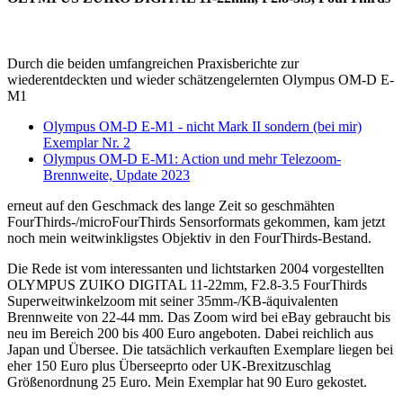
Durch die beiden umfangreichen Praxisberichte zur
wiederentdeckten und wieder schätzengelernten Olympus OM-D E-
M1
Olympus OM-D E-M1 - nicht Mark II sondern (bei mir)
Exemplar Nr. 2
Olympus OM-D E-M1: Action und mehr Telezoom-
Brennweite, Update 2023
erneut auf den Geschmack des lange Zeit so geschmähten
FourThirds-/microFourThirds Sensorformats gekommen, kam jetzt
noch mein weitwinkligstes Objektiv in den FourThirds-Bestand.
Die Rede ist vom interessanten und lichtstarken 2004 vorgestellten
OLYMPUS ZUIKO DIGITAL 11-22mm, F2.8-3.5 FourThirds
Superweitwinkelzoom mit seiner 35mm-/KB-äquivalenten
Brennweite von 22-44 mm. Das Zoom wird bei eBay gebraucht bis
neu im Bereich 200 bis 400 Euro angeboten. Dabei reichlich aus
Japan und Übersee. Die tatsächlich verkauften Exemplare liegen bei
eher 150 Euro plus Überseeprto oder UK-Brexitzuschlag
Größenordnung 25 Euro. Mein Exemplar hat 90 Euro gekostet.