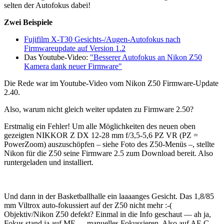
selten der Autofokus dabei!
Zwei Beispiele
Fujifilm X-T30 Gesichts-/Augen-Autofokus nach
Firmwareupdate auf Version 1.2
Das Youtube-Video:
"Besserer Autofokus an Nikon Z50
Kamera dank neuer Firmware"
Die Rede war im Youtube-Video vom Nikon Z50 Firmware-Update
2.40.
Also, warum nicht gleich weiter updaten zu Firmware 2.50?
Erstmalig ein Fehler! Um alle Möglichkeiten des neuen oben
gezeigten NIKKOR Z DX 12-28 mm f/3,5-5,6 PZ VR (PZ =
PowerZoom) auszuschöpfen – siehe Foto des Z50-Menüs –, stellte
Nikon für die Z50 seine Firmware 2.5 zum Download bereit. Also
runtergeladen und installiert.
Und dann in der Basketballhalle ein laaaanges Gesicht. Das 1,8/85
mm Viltrox auto-fokussiert auf der Z50 nicht mehr :-(
Objektiv/Nikon Z50 defekt? Einmal in die Info geschaut — ah ja,
Fokus stand ja auf MF — manuelles Fokussieren. Also auf AF-C