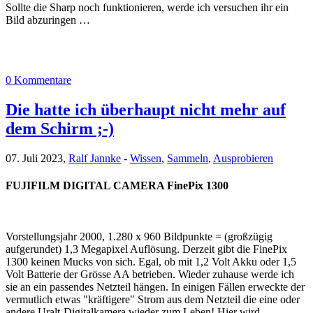
Sollte die Sharp noch funktionieren, werde ich versuchen ihr ein
Bild abzuringen …
0 Kommentare
Die hatte ich überhaupt nicht mehr auf
dem Schirm ;-)
07. Juli 2023,
Ralf Jannke
-
Wissen
,
Sammeln
,
Ausprobieren
FUJIFILM DIGITAL CAMERA FinePix 1300
Vorstellungsjahr 2000, 1.280 x 960 Bildpunkte = (großzügig
aufgerundet) 1,3 Megapixel Auflösung. Derzeit gibt die FinePix
1300 keinen Mucks von sich. Egal, ob mit 1,2 Volt Akku oder 1,5
Volt Batterie der Grösse AA betrieben. Wieder zuhause werde ich
sie an ein passendes Netzteil hängen. In einigen Fällen erweckte der
vermutlich etwas "kräftigere" Strom aus dem Netzteil die eine oder
andere Uralt-Digitalkamera wieder zum Leben! Hier wird