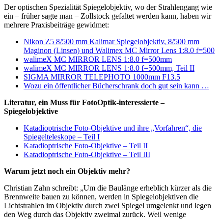
Der optischen Spezialität Spiegelobjektiv, wo der Strahlengang wie
ein – früher sagte man – Zollstock gefaltet werden kann, haben wir
mehrere Praxisbeiträge gewidmet:
Nikon Z5 8/500 mm Kalimar Spiegelobjektiv, 8/500 mm
Maginon (Linsen) und Walimex MC Mirror Lens 1:8.0 f=500
walimeX MC MIRROR LENS 1:8.0 f=500mm
walimeX MC MIRROR LENS 1:8.0 f=500mm, Teil II
SIGMA MIRROR TELEPHOTO 1000mm F13.5
Wozu ein öffentlicher Bücherschrank doch gut sein kann …
Literatur, ein Muss für FotoOptik-interessierte –
Spiegelobjektive
Katadioptrische Foto-Objektive und ihre „Vorfahren“, die
Spiegelteleskope – Teil I
Katadioptrische Foto-Objektive – Teil II
Katadioptrische Foto-Objektive – Teil III
Warum jetzt noch ein Objektiv mehr?
Christian Zahn schreibt: „Um die Baulänge erheblich kürzer als die
Brennweite bauen zu können, werden in Spiegelobjektiven die
Lichtstrahlen im Objektiv durch zwei Spiegel umgelenkt und legen
den Weg durch das Objektiv zweimal zurück. Weil wenige