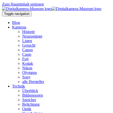
Zum Hauptinhalt springen
Toggle navigation
Blog
Kameras
Historie
Neuzugänge
Listen
Gesucht
Canon
Casio
Fuji
Kodak
Nikon
Olympus
Sony
alle Hersteller
Technik
Überblick
Bildsensoren
Speicher
Belichtung
Optik