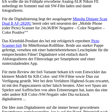
Ich wollte die im Frühjahr erworbene Analog-SLR Nikon FE
unbedingt im Sommer mal mit SW-Film laden und damit
fotografieren.
Für die Digitalisierung liegt der ausgelagerte
Minolta Dimage Scan
Dual II AF-2820U
bereit oder seit neuestem der „Mobile Phone
(oder Picto) Scanner for 24x36/BW Negative – Color Negative –
Color Positive"“
Das Kleinbild-Pendant des bei mir erfolgreich erprobten
Picto
Scanner 6x6
für Mittelformat-Rollfilme. Beide aus starker Pappe
gefertigt, versehen mit einer batteriebetriebenen Leuchtplatte für die
entsprechenden Filme! Digitalisiert wird einfach durch
Abfotografieren der Filmvorlage per Smartphone und einer
runterzuladenden App.
Für mein Review der 6x6 Variante bekam ich vom Entwickler das
kleinere Modell für KB-Color- und SW-Filme sowie Dias zur
Verfügung gestellt. Wer bei dem Verfahren Highend-Scans erwartet,
ist mit den Pappscannern sicher falsch beraten. Aber wer Spass am
Spielen und Auffrischen von alten Erinnerungen hat, kann das eine
oder andere KB Color-/SW-Negativ oder Dia ruckzuck
digitalisieren ...
Die Idee zum Digitalisieren auf die immer besser gewordenen
Smartphones zurückzugreifen, lag ja auf der Hand. Prinzipiell nach