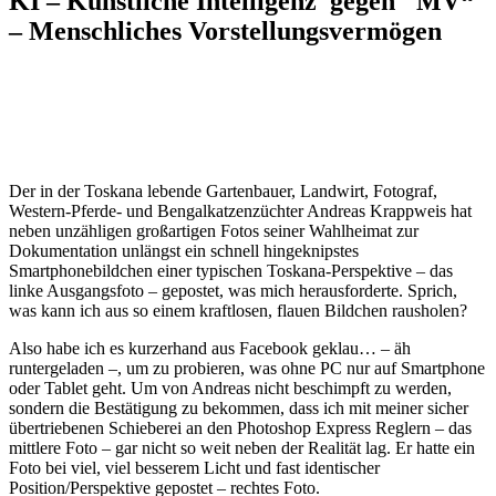
KI – Künstliche Intelligenz gegen "MV“
– Menschliches Vorstellungsvermögen
Der in der Toskana lebende Gartenbauer, Landwirt, Fotograf,
Western-Pferde- und Bengalkatzenzüchter Andreas Krappweis hat
neben unzähligen großartigen Fotos seiner Wahlheimat zur
Dokumentation unlängst ein schnell hingeknipstes
Smartphonebildchen einer typischen Toskana-Perspektive – das
linke Ausgangsfoto – gepostet, was mich herausforderte. Sprich,
was kann ich aus so einem kraftlosen, flauen Bildchen rausholen?
Also habe ich es kurzerhand aus Facebook geklau… – äh
runtergeladen –, um zu probieren, was ohne PC nur auf Smartphone
oder Tablet geht. Um von Andreas nicht beschimpft zu werden,
sondern die Bestätigung zu bekommen, dass ich mit meiner sicher
übertriebenen Schieberei an den Photoshop Express Reglern – das
mittlere Foto – gar nicht so weit neben der Realität lag. Er hatte ein
Foto bei viel, viel besserem Licht und fast identischer
Position/Perspektive gepostet – rechtes Foto.