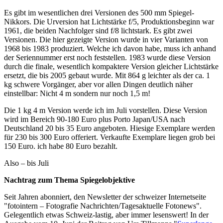
Es gibt im wesentlichen drei Versionen des 500 mm Spiegel-
Nikkors. Die Urversion hat Lichtstärke f/5, Produktionsbeginn war
1961, die beiden Nachfolger sind f/8 lichtstark. Es gibt zwei
Versionen. Die hier gezeigte Version wurde in vier Varianten von
1968 bis 1983 produziert. Welche ich davon habe, muss ich anhand
der Seriennummer erst noch feststellen. 1983 wurde diese Version
durch die finale, wesentlich kompaktere Version gleicher Lichtstärke
ersetzt, die bis 2005 gebaut wurde. Mit 864 g leichter als der ca. 1
kg schwere Vorgänger, aber vor allen Dingen deutlich näher
einstellbar: Nicht 4 m sondern nur noch 1,5 m!
Die 1 kg 4 m Version werde ich im Juli vorstellen. Diese Version
wird im Bereich 90-180 Euro plus Porto Japan/USA nach
Deutschland 20 bis 35 Euro angeboten. Hiesige Exemplare werden
für 230 bis 300 Euro offeriert. Verkaufte Exemplare liegen grob bei
150 Euro. ich habe 80 Euro bezahlt.
Also – bis Juli
Nachtrag zum Thema Spiegelobjektive
Seit Jahren abonniert, den Newsletter der schweizer Internetseite
"fotointern – Fotografie Nachrichten/Tagesaktuelle Fotonews".
Gelegentlich etwas Schweiz-lastig, aber immer lesenswert! In der