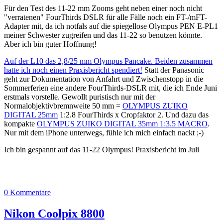
Für den Test des 11-22 mm Zooms geht neben einer noch nicht
"verratenen" FourThirds DSLR für alle Fälle noch ein FT-/mFT-
Adapter mit, da ich notfals auf die spiegellose Olympus PEN E-PL1
meiner Schwester zugreifen und das 11-22 so benutzen könnte.
Aber ich bin guter Hoffnung!
Auf der L10 das 2,8/25 mm Olympus Pancake. Beiden zusammen
hatte ich noch einen Praxisbericht spendiert!
Statt der Panasonic
geht zur Dokumentation von Anfahrt und Zwischenstopp in die
Sommerferien eine andere FourThirds-DSLR mit, die ich Ende Juni
erstmals vorstelle. Gewollt puristisch nur mit der
Normalobjektivbremnweite 50 mm =
OLYMPUS ZUIKO
DIGITAL 25mm
1:2.8 FourThirds x Cropfaktor 2. Und dazu das
kompakte
OLYMPUS ZUIKO DIGITAL 35mm 1:3.5 MACRO
.
Nur mit dem iPhone unterwegs, fühle ich mich einfach nackt ;-)
Ich bin gespannt auf das 11-22 Olympus! Praxisbericht im Juli
0 Kommentare
Nikon Coolpix 8800