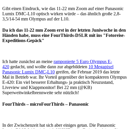
Gibt einen Eindruck, wie das 11-22 mm Zoom auf einer Panasonic
Lumix DMC-L10 optisch wirken würde – das ähnlich große 2,8-
3,5/14-54 mm Olympus auf der L10.
Da ich das 11-22 mm Zoom erst in der letzten Juniwoche in den
Händen habe, muss eine FourThirds-DSLR mit ins "Fotoreise-
Expeditions-Gepäck"
Ich hatte zunächst an meine
ramponierte 5 Euro Olympus E-
420
gedacht, und wollte dann zur abgebildeten
10 Megapixel
Panasonic Lumix DMC-L10
greifen, die Februar 2019 das letzte
Mal in Betrieb war. Ihr Vorteil gegenüber der kompakteren Olympus
E-420: Ein viel besserer Erhaltungs- ja praktisch Neuzustand,
Liveview und Klappmonitor! Bei 22 mm (@KB)
Superweitwinkelbrennweite sehr nützlich!
FourThirds – microFourThirds – Panasonic
In der Zwischenzeit hat sich aber einiges getan. Die Panasonic