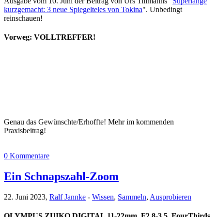
Ausgabe vom 10. Juni der Beitrag von Urs Tillmanns "
Superlange
kurzgemacht: 3 neue Spiegelteles von Tokina
". Unbedingt
reinschauen!
Vorweg: VOLLTREFFER!
Genau das Gewünschte/Erhoffte! Mehr im kommenden
Praxisbeitrag!
0 Kommentare
Ein Schnapszahl-Zoom
22. Juni 2023,
Ralf Jannke
-
Wissen
,
Sammeln
,
Ausprobieren
OLYMPUS ZUIKO DIGITAL 11-22mm, F2.8-3.5, FourThirds