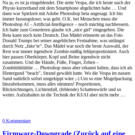
Na ja, es ist ja eingeblendet. Die nette Vespa, die ich heute nach der
Physio kurzerhand mit dem Smartphone abgelichtet habe … Und
dann war Spielzeit mit Adobe Photoshop beta angesagt. Ich bin
immer fassungsloser, was geht. O.K. bei Menschen muss die
Photoshop AI – Artificial-Intelligence – noch mächtig nachbessern.
Ich hatte zum Generieren glaube ich „nice girl“ eingegeben. Die
Beta kann noch kein Deutsch. Das Mädel erinnerte an das Foto
Donald Trumps bei seiner angeblichen Festnahme, was unlängst
durch Netz „fake’te“. Das Mädel war noch die beste Auswahl, der
Rest war immer irgendwie Zombie-mäßig fehlproportioniert. Auch
hier passen Oberkörper, Kopf und Beine irgendwie nicht
zusammen. Und die Hände, Füße, Finger, Zehen –
Zombiiiiiiiiiiiiiie … Photoshop muss aber erkannt haben, dass ich als
Hintergund "beach", Strand gewählt hatte. Wo die Vespa im nassen
Sand natürlich sofort umgekippt wäre ;-) Um so eine Mogelpackung
hinzubekommen, muss alles stimmen! Proportionen,
Blickrichtungen, Lichteinfall, (fehlende) Schattenwürfe und so
weiter. Aufzuhalten ist die Technik der KI/AI aber nicht mehr …
0 Kommentare
Firmware-Downgrade (Zurück auf eine