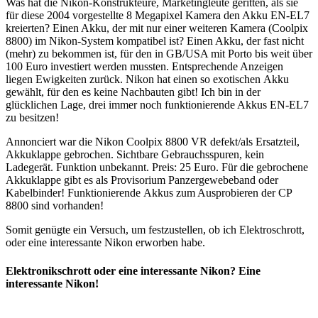
Was hat die Nikon-Konstrukteure, Marketingleute geritten, als sie
für diese 2004 vorgestellte 8 Megapixel Kamera den Akku EN-EL7
kreierten? Einen Akku, der mit nur einer weiteren Kamera (Coolpix
8800) im Nikon-System kompatibel ist? Einen Akku, der fast nicht
(mehr) zu bekommen ist, für den in GB/USA mit Porto bis weit über
100 Euro investiert werden mussten. Entsprechende Anzeigen
liegen Ewigkeiten zurück. Nikon hat einen so exotischen Akku
gewählt, für den es keine Nachbauten gibt! Ich bin in der
glücklichen Lage, drei immer noch funktionierende Akkus EN-EL7
zu besitzen!
Annonciert war die Nikon Coolpix 8800 VR defekt/als Ersatzteil,
Akkuklappe gebrochen. Sichtbare Gebrauchsspuren, kein
Ladegerät. Funktion unbekannt. Preis: 25 Euro. Für die gebrochene
Akkuklappe gibt es als Provisorium Panzergewebeband oder
Kabelbinder! Funktionierende Akkus zum Ausprobieren der CP
8800 sind vorhanden!
Somit genügte ein Versuch, um festzustellen, ob ich Elektroschrott,
oder eine interessante Nikon erworben habe.
Elektronikschrott oder eine interessante Nikon? Eine
interessante Nikon!