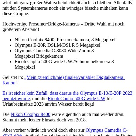
wird mit ganz großer Wahrscheinlichkeit auch so bleiben. Allenfalls
mit den Systemkameras noch ein winziges bissche mithalten kann
diese Gruppe:
Hochwertige Prosumer/Bridge-Kameras – Dritte Wahl mit noch
größerem Abstand!
Nikon Coolpix 8400, Prosumerkamera, 8 Megapixel
Olympus E-20P, DSLM/DSLR 5 Megapixel
Olympus Camedia C-8080 Wide Zoom 8
Megapixel Bridgekamera
Ricoh Caplio 500G wide UW-/Schnorchelkamera 8
Megapixel
Gelistet in:
„Mein (ziemlich/nie) finaler/variabler Digitalkamera-
Kanon“
Es ist sicher kein Zufall, dass daraus die Olympus E-10/E-20P 2023
benutzt wurde
, und die
Ricoh Caplio 500G wide UW
für
Urlaubseinsätze 2023 am/im Wasser bereit liegt!
Die
Nikon Coolpix 8400
wäre eigentlich auch mal wieder dran.
Stammt mein letzter Einsatz doch von 2018.
Aber vorher würde ich wohl doch eher zur
Olympus Camedia C-
8080 Wide
greifen! Zumal deren letzter Einsatz noch ein Jahr länger