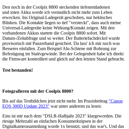
Den noch in der Coolpix 8800 steckenden tiefenentladenen
und toten Akku werde ich vermutlich nicht mehr zum Leben
erwecken. Ins Original-Ladegerät geschoben, nur hektisches
Blinken. Die Kontakte liegen so tief "versteckt", dass auch meine
Universal-Ladegeräte keine Wirkung/Kontakt zeigen. Mit den
vorhandenen Akkus startete die Coolpix 8800 sofort. Mit
Datum-/Zeitabfrage und so weiter. Der Batteriefachdeckel wurde
provisorisch mit Panzerband gesichert. Da lass' ich mir noch was
Besseres einfallen. Zum Beispiel Alu-Schiene mit Bohrung zur
Befestigung im Stativgewinde. Bei der Gelegenheit habe ich direkt
die Firmware kontrolliert und gleich auf den letzten Stand gebracht.
Test bestanden!
Fotografieren mit der Coolpix 8800?
Bis auf das Testbildchen jetzt nicht mehr. Im Praxisbeitrag
"Canon
EOS 300D Update 2023"
war unter anderem zu lesen:
Eins ist mir nach dem "DSLR-Halbjahr 2023" klargeworden. Die
riesige Mehrzahl an einfachen Konsumerknipsen in der
Digitalkamerasammlung wurde 1x benutzt, und das war's. Und das