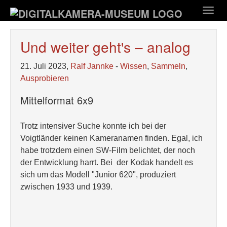
Zum
Togg
Hauptinhalt
navig
springen
Und weiter geht's – analog
21. Juli 2023,
Ralf Jannke
-
Wissen
,
Sammeln
,
Ausprobieren
Mittelformat 6x9
Trotz intensiver Suche konnte ich bei der
Voigtländer keinen Kameranamen finden. Egal, ich
habe trotzdem einen SW-Film belichtet, der noch
der Entwicklung harrt. Bei der Kodak handelt es
sich um das Modell "Junior 620", produziert
zwischen 1933 und 1939.