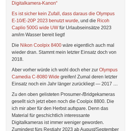
Digitalkamera-Kanon“
Es ist sicher kein Zufall, dass daraus die Olympus
E-10/E-20P 2023 benutzt wurde
, und die
Ricoh
Caplio 500G wide UW
für Urlaubseinsätze 2023
am/im Wasser bereit liegt!
Die
Nikon Coolpix 8400
wäre eigentlich auch mal
wieder dran. Stammt mein letzter Einsatz doch von
2018.
Aber vorher würde ich wohl doch eher zur
Olympus
Camedia C-8080 Wide
greifen! Zumal deren letzter
Einsatz noch ein Jahr länger zurückliegt — 2017 …
Zu den oben gelisteten Prosumer-/Bridgekameras
gesellt sich jetzt eben noch die Coolpix 8800. Die
ich mir aber für den Herbst aufspare. Denn das
Material für geschichtlich interessante
Digitalkameras ist immer weniger geworden.
Zumindest fürs Restjahr 2023 ab August/September