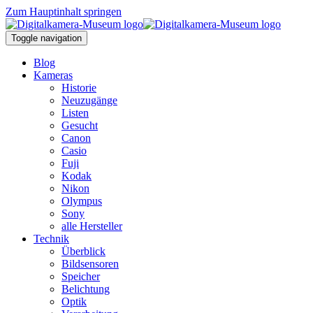
Zum Hauptinhalt springen
Toggle navigation
Blog
Kameras
Historie
Neuzugänge
Listen
Gesucht
Canon
Casio
Fuji
Kodak
Nikon
Olympus
Sony
alle Hersteller
Technik
Überblick
Bildsensoren
Speicher
Belichtung
Optik