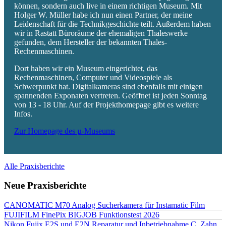
können, sondern auch live in einem richtigen Museum. Mit
Holger W. Müller habe ich nun einen Partner, der meine
Leidenschaft für die Technikgeschichte teilt. Außerdem haben
wir in Rastatt Büroräume der ehemaligen Thaleswerke
gefunden, dem Hersteller der bekannten Thales-
Rechenmaschinen.
Dort haben wir ein Museum eingerichtet, das
Rechenmaschinen, Computer und Videospiele als
Schwerpunkt hat. Digitalkameras sind ebenfalls mit einigen
spannenden Exponaten vertreten. Geöffnet ist jeden Sonntag
von 13 - 18 Uhr. Auf der Projekthomepage gibt es weitere
Infos.
Zur Homepage des µ-Museums
Alle Praxisberichte
Neue Praxisberichte
CANOMATIC M70 Analog Sucherkamera für Instamatic Film
FUJIFILM FinePix BIGJOB Funktionstest 2026
Nikon Fujix E2S und E2N Reparatur und Inbetriebnahme C. Zahn