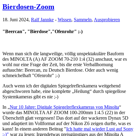
Bierdosen-Zoom
18. Juni 2024,
Ralf Jannke
-
Wissen
,
Sammeln
,
Ausprobieren
"Beercan", "Bierdose","Ofenrohr" ;-)
Wenn man sich die langweilige, völlig unspektakuläre Bauform
des MINOLTA (A) AF ZOOM 70-210 1:4 (32) anschaut, war es
wohl nur eine Frage der Zeit, bis die erste Verballhornung
auftauchte: Beercan, zu Deutsch Bierdose. Oder auch wenig
schmeichelhaft "Ofenrohr" ;-)
Auch wenn ich der digitalen Spiegelreflexkamera weitgehend
abgeschworen habe, eine komplette „Heilung“ durch spiegellose
Systemkameras gibt es nie ;-)
In „
Nur 10 Jahre: Digitale Spiegelreflexkameras von Minolta
“
wurde das MINOLTA AF ZOOM 100-200mm 1:4.5 (22) in der
Überschrift glatt vergessen! Das dort auf der wackeren Dynax 5D
und adaptiert im Vollformat auf der Nikon Z6 zeigen durfte, was es
kann! In einem anderen Beitrag "
Ich hatte mal wieder Lust auf Sony
;-)
"
war zu lesen: Irgendetwas preisgünstiges aus der Minolta A