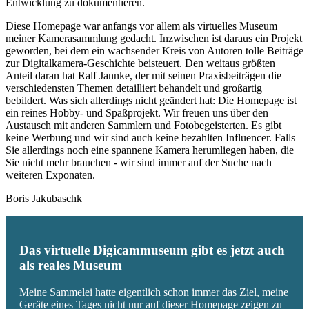
Entwicklung zu dokumentieren.
Diese Homepage war anfangs vor allem als virtuelles Museum
meiner Kamerasammlung gedacht. Inzwischen ist daraus ein Projekt
geworden, bei dem ein wachsender Kreis von Autoren tolle Beiträge
zur Digitalkamera-Geschichte beisteuert. Den weitaus größten
Anteil daran hat Ralf Jannke, der mit seinen Praxisbeiträgen die
verschiedensten Themen detailliert behandelt und großartig
bebildert. Was sich allerdings nicht geändert hat: Die Homepage ist
ein reines Hobby- und Spaßprojekt. Wir freuen uns über den
Austausch mit anderen Sammlern und Fotobegeisterten. Es gibt
keine Werbung und wir sind auch keine bezahlten Influencer. Falls
Sie allerdings noch eine spannene Kamera herumliegen haben, die
Sie nicht mehr brauchen - wir sind immer auf der Suche nach
weiteren Exponaten.
Boris Jakubaschk
Das virtuelle Digicammuseum gibt es jetzt auch
als reales Museum
Meine Sammelei hatte eigentlich schon immer das Ziel, meine
Geräte eines Tages nicht nur auf dieser Homepage zeigen zu