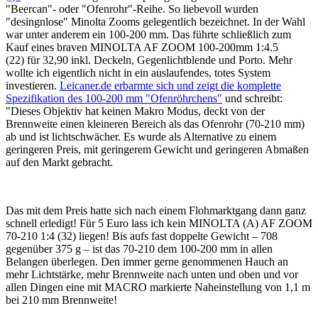
"Beercan"- oder "Ofenrohr"-Reihe. So liebevoll wurden
"desingnlose" Minolta Zooms gelegentlich bezeichnet. In der Wahl
war unter anderem ein 100-200 mm. Das führte schließlich zum
Kauf eines braven MINOLTA AF ZOOM 100-200mm 1:4.5
(22) für 32,90 inkl. Deckeln, Gegenlichtblende und Porto. Mehr
wollte ich eigentlich nicht in ein auslaufendes, totes System
investieren.
Leicaner.de erbarmte sich und zeigt die komplette
Spezifikation des 100-200 mm "Ofenröhrchens"
und schreibt:
"Dieses Objektiv hat keinen Makro Modus, deckt von der
Brennweite einen kleineren Bereich als das Ofenrohr (70-210 mm)
ab und ist lichtschwächer. Es wurde als Alternative zu einem
geringeren Preis, mit geringerem Gewicht und geringeren Abmaßen
auf den Markt gebracht.
Das mit dem Preis hatte sich nach einem Flohmarktgang dann ganz
schnell erledigt! Für 5 Euro lass ich kein MINOLTA (A) AF ZOOM
70-210 1:4 (32) liegen! Bis aufs fast doppelte Gewicht – 708
gegenüber 375 g – ist das 70-210 dem 100-200 mm in allen
Belangen überlegen. Den immer gerne genommenen Hauch an
mehr Lichtstärke, mehr Brennweite nach unten und oben und vor
allen Dingen eine mit MACRO markierte Naheinstellung von 1,1 m
bei 210 mm Brennweite!