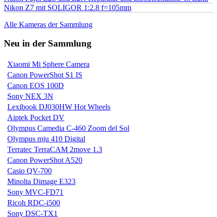
Nikon Z7 mit SOLIGOR 1:2.8 f=105mm
Alle Kameras der Sammlung
Neu in der Sammlung
Xiaomi Mi Sphere Camera
Canon PowerShot S1 IS
Canon EOS 100D
Sony NEX 3N
Lexibook DJ030HW Hot Wheels
Aiptek Pocket DV
Olympus Camedia C-460 Zoom del Sol
Olympus mju 410 Digital
Terratec TerraCAM 2move 1.3
Canon PowerShot A520
Casio QV-700
Minolta Dimage E323
Sony MVC-FD71
Ricoh RDC-i500
Sony DSC-TX1