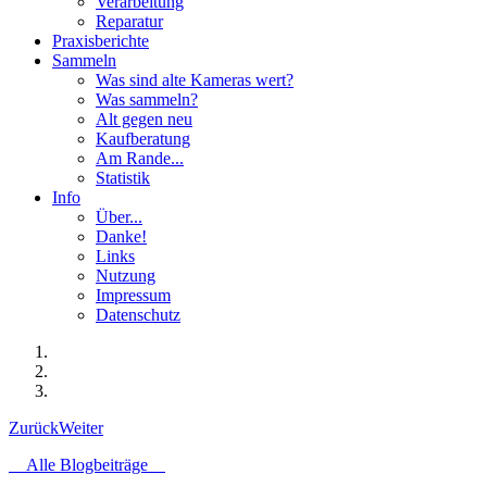
Verarbeitung
Reparatur
Praxisberichte
Sammeln
Was sind alte Kameras wert?
Was sammeln?
Alt gegen neu
Kaufberatung
Am Rande...
Statistik
Info
Über...
Danke!
Links
Nutzung
Impressum
Datenschutz
Zurück
Weiter
Alle Blogbeiträge