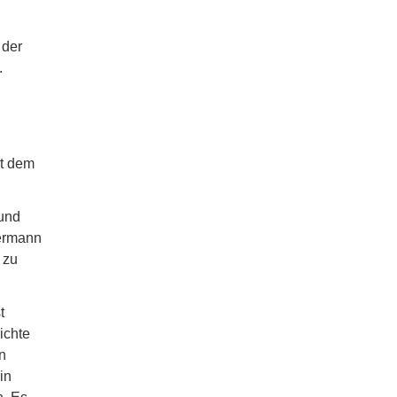
 der
.
it dem
 und
dermann
 zu
t
ichte
n
in