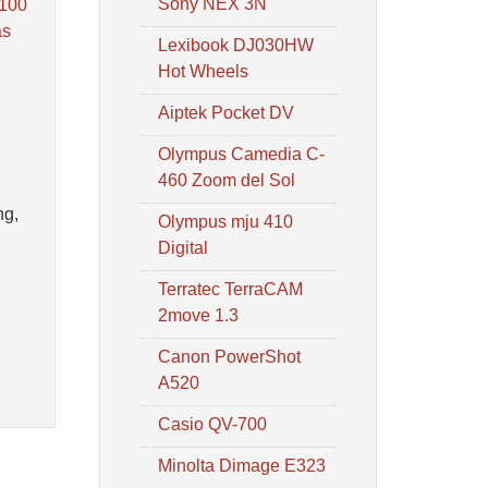
Sony NEX 3N
 100
as
Lexibook DJ030HW
Hot Wheels
Aiptek Pocket DV
Olympus Camedia C-
460 Zoom del Sol
ng,
Olympus mju 410
Digital
Terratec TerraCAM
2move 1.3
Canon PowerShot
A520
Casio QV-700
Minolta Dimage E323