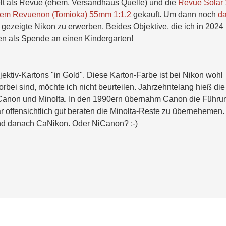
elt als Revue (ehem. Versandhaus Quelle) und die
Revue Solar
rkem Revuenon (Tomioka) 55mm 1:1.2
gekauft. Um dann noch
d
 gezeigte Nikon zu erwerben. Beides Objektive, die ich in 2024
en als Spende an einen Kindergarten!
ektiv-Kartons "in Gold". Diese Karton-Farbe ist bei Nikon wohl
rbei sind, möchte ich nicht beurteilen. Jahrzehntelang hieß die
, Canon und Minolta. In den 1990ern übernahm Canon die Führu
 offensichtlich gut beraten die Minolta-Reste zu übernehemen.
und danach CaNikon. Oder NiCanon? ;-)