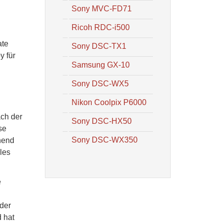
Sony MVC-FD71
Ricoh RDC-i500
ate
Sony DSC-TX1
y für
Samsung GX-10
Sony DSC-WX5
Nikon Coolpix P6000
ach der
Sony DSC-HX50
se
Sony DSC-WX350
hend
les
e
 der
 hat