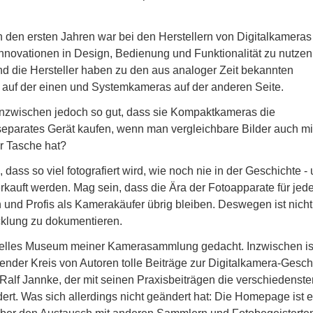
n den ersten Jahren war bei den Herstellern von Digitalkameras
Innovationen in Design, Bedienung und Funktionalität zu nutzen
nd die Hersteller haben zu den aus analoger Zeit bekannten
uf der einen und Systemkameras auf der anderen Seite.
nzwischen jedoch so gut, dass sie Kompaktkameras die
eparates Gerät kaufen, wenn man vergleichbare Bilder auch m
r Tasche hat?
dass so viel fotografiert wird, wie noch nie in der Geschichte -
erkauft werden. Mag sein, dass die Ära der Fotoapparate für je
und Profis als Kamerakäufer übrig bleiben. Deswegen ist nicht
icklung zu dokumentieren.
uelles Museum meiner Kamerasammlung gedacht. Inzwischen is
nder Kreis von Autoren tolle Beiträge zur Digitalkamera-Gesch
 Ralf Jannke, der mit seinen Praxisbeiträgen die verschiedenste
dert. Was sich allerdings nicht geändert hat: Die Homepage ist e