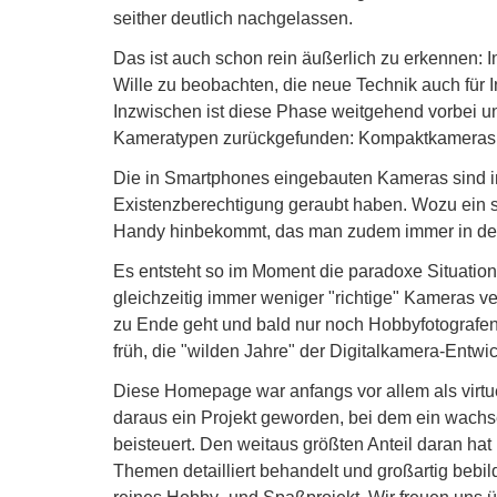
seither deutlich nachgelassen.
Das ist auch schon rein äußerlich zu erkennen: I
Wille zu beobachten, die neue Technik auch für 
Inzwischen ist diese Phase weitgehend vorbei u
Kameratypen zurückgefunden: Kompaktkameras a
Die in Smartphones eingebauten Kameras sind i
Existenzberechtigung geraubt haben. Wozu ein s
Handy hinbekommt, das man zudem immer in de
Es entsteht so im Moment die paradoxe Situation, 
gleichzeitig immer weniger "richtige" Kameras v
zu Ende geht und bald nur noch Hobbyfotografen 
früh, die "wilden Jahre" der Digitalkamera-Entw
Diese Homepage war anfangs vor allem als virt
daraus ein Projekt geworden, bei dem ein wachse
beisteuert. Den weitaus größten Anteil daran hat
Themen detailliert behandelt und großartig bebil