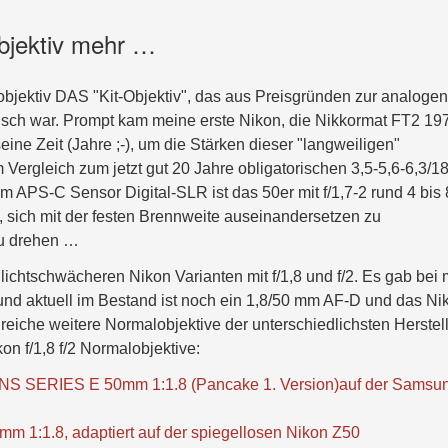
bjektiv mehr …
bjektiv DAS "Kit-Objektiv", das aus Preisgründen zur analogen
risch war. Prompt kam meine erste Nikon, die Nikkormat FT2 19
ine Zeit (Jahre ;-), um die Stärken dieser "langweiligen"
Vergleich zum jetzt gut 20 Jahre obligatorischen 3,5-5,6-6,3/1
 APS-C Sensor Digital-SLR ist das 50er mit f/1,7-2 rund 4 bis 
, sich mit der festen Brennweite auseinandersetzen zu
zu drehen …
e lichtschwächeren Nikon Varianten mit f/1,8 und f/2. Es gab bei 
und aktuell im Bestand ist noch ein 1,8/50 mm AF-D und das Ni
iche weitere Normalobjektive der unterschiedlichsten Herstell
on f/1,8 f/2 Normalobjektive:
NS SERIES E 50mm 1:1.8 (Pancake 1. Version)auf der Samsu
 1:1.8, adaptiert auf der spiegellosen Nikon Z50