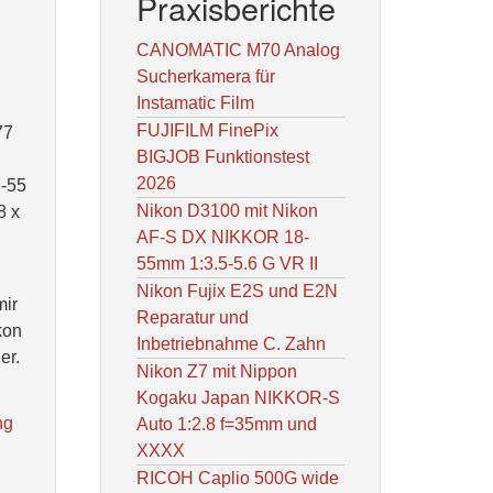
Praxisberichte
CANOMATIC M70 Analog
Sucherkamera für
Instamatic Film
FUJIFILM FinePix
77
BIGJOB Funktionstest
2026
8-55
Nikon D3100 mit Nikon
8 x
AF-S DX NIKKOR 18-
55mm 1:3.5-5.6 G VR II
Nikon Fujix E2S und E2N
mir
Reparatur und
kon
Inbetriebnahme C. Zahn
er.
Nikon Z7 mit Nippon
Kogaku Japan NIKKOR-S
ng
Auto 1:2.8 f=35mm und
XXXX
RICOH Caplio 500G wide