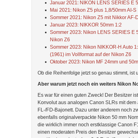
Januar 2021: NIKON LENS SERIES E 50
Mai 2021: Nikon Z5 plus 1,8/50mm AI-S 
Sommer 2021: Nikon Z5 mit Nikkor AF-D 
Januar 2023: NIKKOR 50mm 1:2
Sommer 2023: Nikon LENS SERIES E 50mm
Nikon Z6
Sommer 2023: Nikon NIKKOR-H Auto 1:
(1961) im Vollformat auf der Nikon Z6
Oktober 2023: Nikon MF 24mm und 50mm
Ob die Reihenfolge jetzt so genau stimmt, ist
Aber warum jetzt noch ein weiters Nikon N
Es war für einen guten Zweck! Der Besitzer is
Konvolut aus analogen Canon SLRs mit dem alt
FL-/FD-Bajonett. Dazu unter anderem noch zw
ebenfalls originalverpackte Nikon 50 mm Nor
die wirklich immer noch erstklassige Canon F
einen moderaten Preis den Besitzer gewechsel