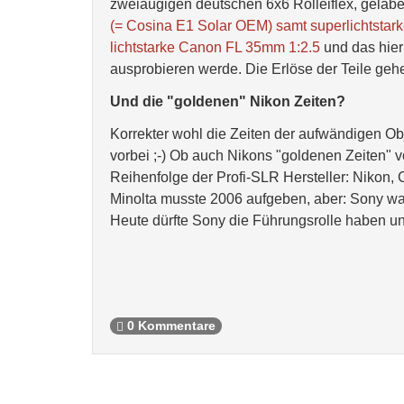
zweiäugigen deutschen 6x6 Rolleiflex, gelab
(= Cosina E1 Solar OEM) samt superlichtsta
lichtstarke Canon FL 35mm 1:2.5
und das hier
ausprobieren werde. Die Erlöse der Teile geh
Und die "goldenen" Nikon Zeiten?
Korrekter wohl die Zeiten der aufwändigen Obj
vorbei ;-) Ob auch Nikons "goldenen Zeiten" vo
Reihenfolge der Profi-SLR Hersteller: Nikon
Minolta musste 2006 aufgeben, aber: Sony war
Heute dürfte Sony die Führungsrolle haben 
0 Kommentare