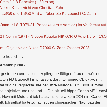
mm 1:1.8 Pancake (1. Version)
Nikkor Kurzbericht von Christian Zahn
1,8/50 und 1,8/50 Ai-S an Nikon Z5 Kurzbericht C. Zahn
 1:1.8 (1979-81, Pancake, erste Version) im Vollformat auf
2 f=50mm (1971), Nippon Kogaku NIKKOR-Q Auto 1:3.5 f=13.
 - Objektive an Nikon D7000 C. Zahn Oktober 2023
 unerheblich …
ormalobjektiv?
t gestorben und hat seiner pflegebedüftigen Frau ein wüstes
en FD Bajonett hinterlassen, darunter einige Objektive mit
ei originalverpackte, nie benutzte analoge EOS 3000N, zwei
malobjektive und und und … Die aktuell hippe Canon AE-1 sow
1 New mit Motorantrieb hat samt lichtstarkem 2/24 mm Canon F
t. Ich selbst hatte zunächst den chinesischen Nachbau der