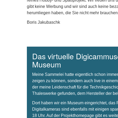
reines Hobby- und Spaßprojekt. Wir freuen uns 
gibt keine Werbung und wir sind auch keine beza
herumliegen haben, die Sie nicht mehr brauchen
Boris Jakubaschk
Das virtuelle Digicammuse
Museum
Meine Sammelei hatte eigentlich schon immer
zeigen zu können, sondern auch live in einem
der meine Leidenschaft für die Technikgeschi
Thaleswerke gefunden, dem Hersteller der 
Dort haben wir ein Museum eingerichtet, da
Digitalkameras sind ebenfalls mit einigen spa
18 Uhr. Auf der Projekthomepage gibt es weite