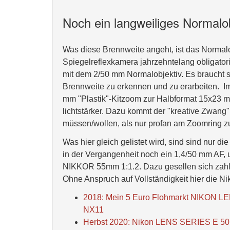
Noch ein langweiliges Normalo
Was diese Brennweite angeht, ist das Normalo
Spiegelreflexkamera jahrzehntelang obligato
mit dem 2/50 mm Normalobjektiv. Es braucht se
Brennweite zu erkennen und zu erarbeiten. Im 
mm "Plastik"-Kitzoom zur Halbformat 15x23 mm
lichtstärker. Dazu kommt der "kreative Zwang"
müssen/wollen, als nur profan am Zoomring 
Was hier gleich gelistet wird, sind sind nur di
in der Vergangenheit noch ein 1,4/50 mm AF, 
NIKKOR 55mm 1:1.2. Dazu gesellen sich zahlre
Ohne Anspruch auf Vollständigkeit hier die Nik
2018: Mein 5 Euro Flohmarkt NIKON LE
NX11
Herbst 2020: Nikon LENS SERIES E 50mm