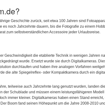
m.de?
jährige Geschichte zurück, seit etwa 100 Jahren sind Fotoappar
lte es noch Jahrzehnte dauern, bis die Fotografie zu einem Hobb
at zum selbstverständlichen Accessoire jeder Urlaubsreise.
er Geschwindigkeit die etablierte Technik in wenigen Jahren n
kgedrängt wurde. Ersetzt wurde sie durch Digitalkameras. Die
olution durchlaufen und haben ihre analogen Vorfahren weitge
rde die alte Spiegelreflex- oder Kompaktkamera durch ein digita
re, teilweise auch Jahrzehnte lang genutzt wurden, landen di
n in der Schublade und müssen einem leistungsfähigeren Modell
doch immer kleiner. Digitalkameras haben einen Stand erreicht,
. Der Boom fand seinen Höhepunkt um die Jahre 2008-2010 und