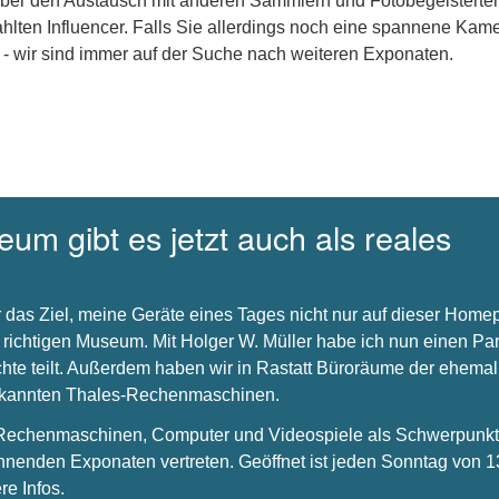
über den Austausch mit anderen Sammlern und Fotobegeisterte
hlten Influencer. Falls Sie allerdings noch eine spannene Kam
 - wir sind immer auf der Suche nach weiteren Exponaten.
um gibt es jetzt auch als reales
 das Ziel, meine Geräte eines Tages nicht nur auf dieser Hom
 richtigen Museum. Mit Holger W. Müller habe ich nun einen Par
chte teilt. Außerdem haben wir in Rastatt Büroräume der ehema
bekannten Thales-Rechenmaschinen.
s Rechenmaschinen, Computer und Videospiele als Schwerpunkt 
nnenden Exponaten vertreten. Geöffnet ist jeden Sonntag von 1
re Infos.