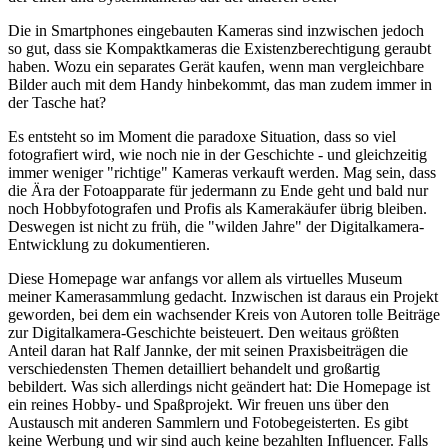
Die in Smartphones eingebauten Kameras sind inzwischen jedoch
so gut, dass sie Kompaktkameras die Existenzberechtigung geraubt
haben. Wozu ein separates Gerät kaufen, wenn man vergleichbare
Bilder auch mit dem Handy hinbekommt, das man zudem immer in
der Tasche hat?
Es entsteht so im Moment die paradoxe Situation, dass so viel
fotografiert wird, wie noch nie in der Geschichte - und gleichzeitig
immer weniger "richtige" Kameras verkauft werden. Mag sein, dass
die Ära der Fotoapparate für jedermann zu Ende geht und bald nur
noch Hobbyfotografen und Profis als Kamerakäufer übrig bleiben.
Deswegen ist nicht zu früh, die "wilden Jahre" der Digitalkamera-
Entwicklung zu dokumentieren.
Diese Homepage war anfangs vor allem als virtuelles Museum
meiner Kamerasammlung gedacht. Inzwischen ist daraus ein Projekt
geworden, bei dem ein wachsender Kreis von Autoren tolle Beiträge
zur Digitalkamera-Geschichte beisteuert. Den weitaus größten
Anteil daran hat Ralf Jannke, der mit seinen Praxisbeiträgen die
verschiedensten Themen detailliert behandelt und großartig
bebildert. Was sich allerdings nicht geändert hat: Die Homepage ist
ein reines Hobby- und Spaßprojekt. Wir freuen uns über den
Austausch mit anderen Sammlern und Fotobegeisterten. Es gibt
keine Werbung und wir sind auch keine bezahlten Influencer. Falls