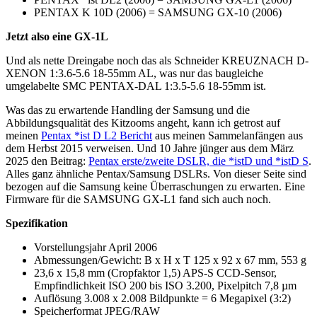
PENTAX K 10D (2006) = SAMSUNG GX-10 (2006)
Jetzt also eine GX-1L
Und als nette Dreingabe noch das als Schneider KREUZNACH D-
XENON 1:3.6-5.6 18-55mm AL, was nur das baugleiche
umgelabelte SMC PENTAX-DAL 1:3.5-5.6 18-55mm ist.
Was das zu erwartende Handling der Samsung und die
Abbildungsqualität des Kitzooms angeht, kann ich getrost auf
meinen
Pentax *ist D L2 Bericht
aus meinen Sammelanfängen aus
dem Herbst 2015 verweisen. Und 10 Jahre jünger aus dem März
2025 den Beitrag:
Pentax erste/zweite DSLR, die *istD und *istD S
.
Alles ganz ähnliche Pentax/Samsung DSLRs. Von dieser Seite sind
bezogen auf die Samsung keine Überraschungen zu erwarten. Eine
Firmware für die SAMSUNG GX-L1 fand sich auch noch.
Spezifikation
Vorstellungsjahr April 2006
Abmessungen/Gewicht: B x H x T 125 x 92 x 67 mm, 553 g
23,6 x 15,8 mm (Cropfaktor 1,5) APS-S CCD-Sensor,
Empfindlichkeit ISO 200 bis ISO 3.200, Pixelpitch 7,8 µm
Auflösung 3.008 x 2.008 Bildpunkte = 6 Megapixel (3:2)
Speicherformat JPEG/RAW