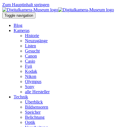
Zum Hauptinhalt springen
Toggle navigation
Blog
Kameras
Historie
Neuzugänge
Listen
Gesucht
Canon
Casio
Fuji
Kodak
Nikon
Olympus
Sony
alle Hersteller
Technik
Überblick
Bildsensoren
Speicher
Belichtung
Optik