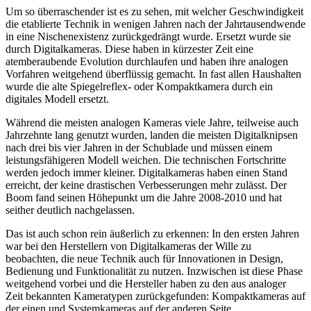
Um so überraschender ist es zu sehen, mit welcher Geschwindigkeit
die etablierte Technik in wenigen Jahren nach der Jahrtausendwende
in eine Nischenexistenz zurückgedrängt wurde. Ersetzt wurde sie
durch Digitalkameras. Diese haben in kürzester Zeit eine
atemberaubende Evolution durchlaufen und haben ihre analogen
Vorfahren weitgehend überflüssig gemacht. In fast allen Haushalten
wurde die alte Spiegelreflex- oder Kompaktkamera durch ein
digitales Modell ersetzt.
Während die meisten analogen Kameras viele Jahre, teilweise auch
Jahrzehnte lang genutzt wurden, landen die meisten Digitalknipsen
nach drei bis vier Jahren in der Schublade und müssen einem
leistungsfähigeren Modell weichen. Die technischen Fortschritte
werden jedoch immer kleiner. Digitalkameras haben einen Stand
erreicht, der keine drastischen Verbesserungen mehr zulässt. Der
Boom fand seinen Höhepunkt um die Jahre 2008-2010 und hat
seither deutlich nachgelassen.
Das ist auch schon rein äußerlich zu erkennen: In den ersten Jahren
war bei den Herstellern von Digitalkameras der Wille zu
beobachten, die neue Technik auch für Innovationen in Design,
Bedienung und Funktionalität zu nutzen. Inzwischen ist diese Phase
weitgehend vorbei und die Hersteller haben zu den aus analoger
Zeit bekannten Kameratypen zurückgefunden: Kompaktkameras auf
der einen und Systemkameras auf der anderen Seite.