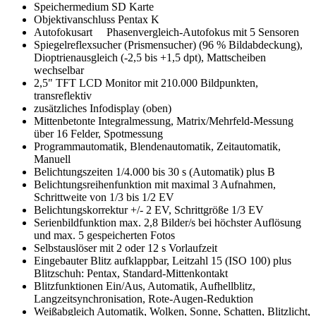
Speichermedium SD Karte
Objektivanschluss Pentax K
Autofokusart Phasenvergleich-Autofokus mit 5 Sensoren
Spiegelreflexsucher (Prismensucher) (96 % Bildabdeckung),
Dioptrienausgleich (-2,5 bis +1,5 dpt), Mattscheiben
wechselbar
2,5" TFT LCD Monitor mit 210.000 Bildpunkten,
transreflektiv
zusätzliches Infodisplay (oben)
Mittenbetonte Integralmessung, Matrix/Mehrfeld-Messung
über 16 Felder, Spotmessung
Programmautomatik, Blendenautomatik, Zeitautomatik,
Manuell
Belichtungszeiten 1/4.000 bis 30 s (Automatik) plus B
Belichtungsreihenfunktion mit maximal 3 Aufnahmen,
Schrittweite von 1/3 bis 1/2 EV
Belichtungskorrektur +/- 2 EV, Schrittgröße 1/3 EV
Serienbildfunktion max. 2,8 Bilder/s bei höchster Auflösung
und max. 5 gespeicherten Fotos
Selbstauslöser mit 2 oder 12 s Vorlaufzeit
Eingebauter Blitz aufklappbar, Leitzahl 15 (ISO 100) plus
Blitzschuh: Pentax, Standard-Mittenkontakt
Blitzfunktionen Ein/Aus, Automatik, Aufhellblitz,
Langzeitsynchronisation, Rote-Augen-Reduktion
Weißabgleich Automatik, Wolken, Sonne, Schatten, Blitzlicht,