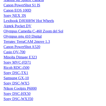
Canon PowerShot S1 IS
Canon EOS 100D
Sony NEX 3N
Lexibook DJ030HW Hot Wheels
Aiptek Pocket DV
Olympus Camedia C-460 Zoom del Sol
Olympus mju 410 Digital
Terratec TerraCAM 2move 1.3
Canon PowerShot A520
Casio QV-700
Minolta Dimage E323
Sony MVC-FD71
Ricoh RDC-i500
Sony DSC-TX1
Samsung GX-10
Sony DSC-WX5
Nikon Coolpix P6000
Sony DSC-HX50
Sony DSC-WX350