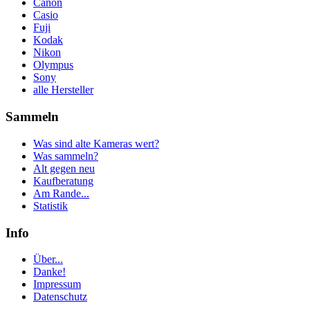
Canon
Casio
Fuji
Kodak
Nikon
Olympus
Sony
alle Hersteller
Sammeln
Was sind alte Kameras wert?
Was sammeln?
Alt gegen neu
Kaufberatung
Am Rande...
Statistik
Info
Über...
Danke!
Impressum
Datenschutz