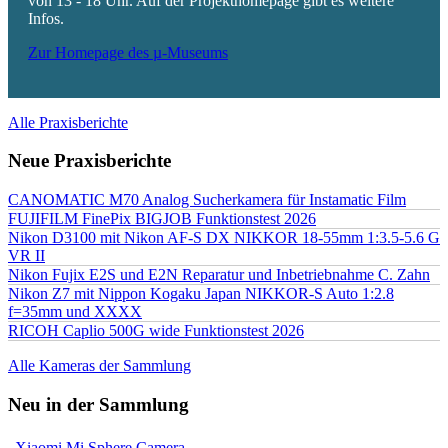
von 13 - 18 Uhr. Auf der Projekthomepage gibt es weitere
Infos.
Zur Homepage des µ-Museums
Alle Praxisberichte
Neue Praxisberichte
CANOMATIC M70 Analog Sucherkamera für Instamatic Film
FUJIFILM FinePix BIGJOB Funktionstest 2026
Nikon D3100 mit Nikon AF-S DX NIKKOR 18-55mm 1:3.5-5.6 G
VR II
Nikon Fujix E2S und E2N Reparatur und Inbetriebnahme C. Zahn
Nikon Z7 mit Nippon Kogaku Japan NIKKOR-S Auto 1:2.8
f=35mm und XXXX
RICOH Caplio 500G wide Funktionstest 2026
Alle Kameras der Sammlung
Neu in der Sammlung
Xiaomi Mi Sphere Camera