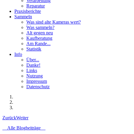
Verarbeitung
Reparatur
Praxisberichte
Sammeln
Was sind alte Kameras wert?
Was sammeln?
Alt gegen neu
Kaufberatung
Am Rande...
Statistik
Info
Über...
Danke!
Links
Nutzung
Impressum
Datenschutz
Zurück
Weiter
Alle Blogbeiträge