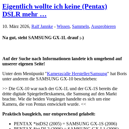
Eigentlich wollte ich keine (Pentax)
DSLR mehr …
10. März 2026,
Ralf Jannke
-
Wissen
,
Sammeln
,
Ausprobieren
Na gut, steht SAMSUNG GX-1L drauf ;-)
Auf der Suche nach Informationen landete ich umgehend auf
unserer eigenen Seite!
Unter dem Menüpunkt "
Kameras/alle Hersteller/Samsung
" hat Boris
unter anderem die SAMSUNG GX-10 beschrieben:
>> Die GX-10 war nach der GX-1L und der GX-1S bereits die
dritte digitale Spiegelreflexkamera, die Samsung auf den Markt
brachte. Wie die beiden Vorgänger handelte es sich um eine
Kamera, die von Pentax entwickelt wurde. <<
Praktisch baugleich, nur entsprechend gelabelt:
PENTAX *istDS2 (2005) = SAMSUNG GX-1S (2006)
PENTAX *ist DL2 (2006) = SAMSUNG GX-L1 (2006)