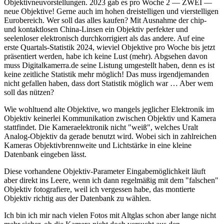
Objektivneuvorstellungen. 2023 gab es pro Woche 2 — ZWEI —
neue Objektive! Gerne auch im hohen dreistelligen und vierstelligen
Eurobereich. Wer soll das alles kaufen? Mit Ausnahme der chip-
und kontaktlosen China-Linsen ein Objektiv perfekter und
seelenloser elektronisch durchkorrigiert als das andere. Auf eine
erste Quartals-Statistik 2024, wieviel Objektive pro Woche bis jetzt
präsentiert werden, habe ich keine Lust (mehr). Abgsehen davon
muss Digitalkamerra.de seine Listung umgestellt haben, denn es ist
keine zeitliche Statistik mehr möglich! Das muss irgendjemanden
nicht gefallen haben, dass dort Statistik möglich war … Aber wem
soll das nützen?
Wie wohltuend alte Objektive, wo mangels jeglicher Elektronik im
Objektiv keinerlei Kommunikation zwischen Objektiv und Kamera
stattfindet. Die Kameraelektronik nicht "weiß", welches Uralt
Analog-Objektiv da gerade benutzt wird. Wobei sich in zahlreichen
Kameras Objektivbrennweite und Lichtstärke in eine kleine
Datenbank eingeben lässt.
Diese vorhandene Objektiv-Parameter Eingabemöglichkeit läuft
aber direkt ins Leere, wenn ich dann regelmäßig mit dem "falschen"
Objektiv fotografiere, weil ich vergessen habe, das montierte
Objektiv richtig aus der Datenbank zu wählen.
Ich bin ich mir nach vielen Fotos mit Altglas schon aber lange nicht