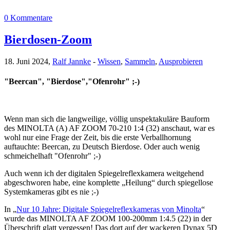
0 Kommentare
Bierdosen-Zoom
18. Juni 2024,
Ralf Jannke
-
Wissen
,
Sammeln
,
Ausprobieren
"Beercan", "Bierdose","Ofenrohr" ;-)
Wenn man sich die langweilige, völlig unspektakuläre Bauform
des MINOLTA (A) AF ZOOM 70-210 1:4 (32) anschaut, war es
wohl nur eine Frage der Zeit, bis die erste Verballhornung
auftauchte: Beercan, zu Deutsch Bierdose. Oder auch wenig
schmeichelhaft "Ofenrohr" ;-)
Auch wenn ich der digitalen Spiegelreflexkamera weitgehend
abgeschworen habe, eine komplette „Heilung“ durch spiegellose
Systemkameras gibt es nie ;-)
In „
Nur 10 Jahre: Digitale Spiegelreflexkameras von Minolta
“
wurde das MINOLTA AF ZOOM 100-200mm 1:4.5 (22) in der
Überschrift glatt vergessen! Das dort auf der wackeren Dynax 5D