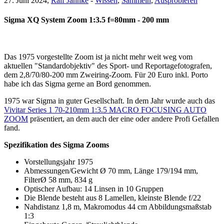
27. Juni 2024,
Ralf Jannke
-
Wissen
,
Sammeln
,
Ausprobieren
Sigma XQ System Zoom 1:3.5 f=80mm - 200 mm
Das 1975 vorgestellte Zoom ist ja nicht mehr weit weg vom
aktuellen "Standardobjektiv" des Sport- und Reportagefotografen,
dem 2,8/70/80-200 mm Zweiring-Zoom. Für 20 Euro inkl. Porto
habe ich das Sigma gerne an Bord genommen.
1975 war Sigma in guter Gesellschaft. In dem Jahr wurde auch das
Vivitar Series 1 70-210mm 1:3.5 MACRO FOCUSING AUTO
ZOOM
präsentiert, an dem auch der eine oder andere Profi Gefallen
fand.
Spezifikation des Sigma Zooms
Vorstellungsjahr 1975
Abmessungen/Gewicht Ø 70 mm, Länge 179/194 mm,
FilterØ 58 mm, 834 g
Optischer Aufbau: 14 Linsen in 10 Gruppen
Die Blende besteht aus 8 Lamellen, kleinste Blende f/22
Nahdistanz 1,8 m, Makromodus 44 cm Abbildungsmaßstab
1:3