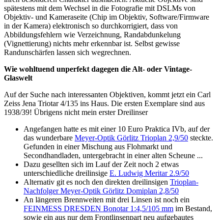
spätestens mit dem Wechsel in die Fotografie mit DSLMs von
Objektiv- und Kameraseite (Chip im Objektiv, Software/Firmware
in der Kamera) elektronisch so durchkorrigiert, dass von
Abbildungsfehlern wie Verzeichnung, Randabdunkelung
(Vignettierung) nichts mehr erkennbar ist. Selbst gewisse
Randunschärfen lassen sich wegrechnen.
Wie wohltuend unperfekt dagegen die Alt- oder Vintage-
Glaswelt
Auf der Suche nach interessanten Objektiven, kommt jetzt ein Carl
Zeiss Jena Triotar 4/135 ins Haus. Die ersten Exemplare sind aus
1938/39! Übrigens nicht mein erster Dreilinser
Angefangen hatte es mit einer 10 Euro Praktica IVb, auf der
das wunderbare
Meyer-Optik Görlitz Trioplan 2,9/50
steckte.
Gefunden in einer Mischung aus Flohmarkt und
Secondhandladen, untergebracht in einer alten Scheune ...
Dazu gesellten sich im Lauf der Zeit noch 2 etwas
unterschiedliche dreilinsige
E. Ludwig Meritar 2.9/50
Alternativ git es noch den direkten dreilinsigen
Trioplan-
Nachfolger Meyer-Optik Görlitz Domiplan 2,8/50
An längeren Brennweiten mit drei Linsen ist noch ein
FEINMESS DRESDEN Bonotar 1:4,5/105 mm
im Bestand,
sowie ein aus nur dem Frontlinsenpart neu aufgebautes