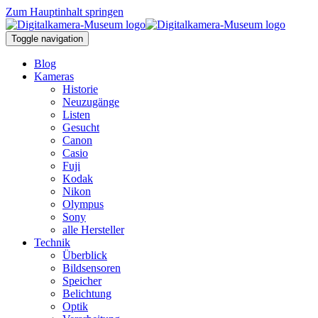
Zum Hauptinhalt springen
Toggle navigation
Blog
Kameras
Historie
Neuzugänge
Listen
Gesucht
Canon
Casio
Fuji
Kodak
Nikon
Olympus
Sony
alle Hersteller
Technik
Überblick
Bildsensoren
Speicher
Belichtung
Optik