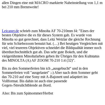
allen Dingen eine mit MACRO markierte Naheinstellung von 1,1 m
bei 210 mm Brennweite!
Leicaner.de
schrieb zum Minolta AF 70-210mm f4: "Eines der
besten Objektive die es für dieses System gab. Es wurde von
Minolta so gut gerechnet, dass Leitz Wetzlar die gleiche Rechnung
für sein Schiebezoom benutzt hat. (…) Bei heutigen Vergleichen mit
viel, viel teureren Objektiven schneidet die Bildqualität immer noch
überdurchschnittlich gut ab. Das sehr gute Bokeh, und die
vielgerühmten Minoltafarben geben ihr Übriges für den Kultstatus
des MINOLTA (A) AF ZOOM 70-210 1:4 (32)".
Bis zu den Sommerferien bin ich „ausgebucht“ und in den
Sommerferien voll "ausgelastet" ;-) Aber nach dem Sommer geht
das 70-210 auf eine Sony mit A-Bajonett und adaptiert ins
Vollformat. Bis dahin ist auch eine passende
Gegen-/Streulichtblende an Bord.
Also: Bis zum Spätsommer/Herbst