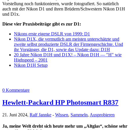
Vorstellung noch funktionieren, wurde fotografiert. So natürlich
auch mit der Nikon D1 und ihren Brüdern/Schwestern Nikon D1H
und D1x.
Diese vier Praxisbeiträge gibt es zur D1:
Nikons erste eigene DSLR von 1999: D1
Nikon D1X, die vermutlich am meisten unterschätzte und
zweite selbst produzierte DSLR der Firmengeschichte. Und
ihr Vorgänger, die D1, sowie das Update dazu: D1H
20 Jahre Nikon D1H und D1X! – Nikon D1H — "H" wie
Highspeed – 2001
Nikon D1H Setup
0 Kommentare
Hewlett-Packard HP Photosmart R837
21. Juni 2024,
Ralf Jannke
-
Wissen
,
Sammeln
,
Ausprobieren
Ja, meine Welt dreht sich heute mehr um „Altglas“, schöne sehr