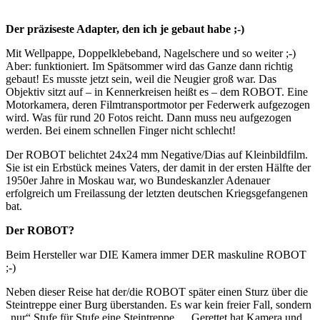
Der präziseste Adapter, den ich je gebaut habe ;-)
Mit Wellpappe, Doppelklebeband, Nagelschere und so weiter ;-)
Aber: funktioniert. Im Spätsommer wird das Ganze dann richtig
gebaut! Es musste jetzt sein, weil die Neugier groß war. Das
Objektiv sitzt auf – in Kennerkreisen heißt es – dem ROBOT. Eine
Motorkamera, deren Filmtransportmotor per Federwerk aufgezogen
wird. Was für rund 20 Fotos reicht. Dann muss neu aufgezogen
werden. Bei einem schnellen Finger nicht schlecht!
Der ROBOT belichtet 24x24 mm Negative/Dias auf Kleinbildfilm.
Sie ist ein Erbstück meines Vaters, der damit in der ersten Hälfte der
1950er Jahre in Moskau war, wo Bundeskanzler Adenauer
erfolgreich um Freilassung der letzten deutschen Kriegsgefangenen
bat.
Der ROBOT?
Beim Hersteller war DIE Kamera immer DER maskuline ROBOT
;-)
Neben dieser Reise hat der/die ROBOT später einen Sturz über die
Steintreppe einer Burg überstanden. Es war kein freier Fall, sondern
„nur“ Stufe für Stufe eine Steintreppe … Gerettet hat Kamera und