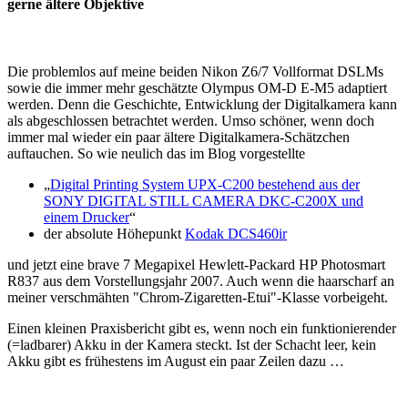
gerne ältere Objektive
Die problemlos auf meine beiden Nikon Z6/7 Vollformat DSLMs
sowie die immer mehr geschätzte Olympus OM-D E-M5 adaptiert
werden. Denn die Geschichte, Entwicklung der Digitalkamera kann
als abgeschlossen betrachtet werden. Umso schöner, wenn doch
immer mal wieder ein paar ältere Digitalkamera-Schätzchen
auftauchen. So wie neulich das im Blog vorgestellte
„
Digital Printing System UPX-C200 bestehend aus der
SONY DIGITAL STILL CAMERA DKC-C200X und
einem Drucker
“
der absolute Höhepunkt
Kodak DCS460ir
und jetzt eine brave 7 Megapixel Hewlett-Packard HP Photosmart
R837 aus dem Vorstellungsjahr 2007. Auch wenn die haarscharf an
meiner verschmähten "Chrom-Zigaretten-Etui"-Klasse vorbeigeht.
Einen kleinen Praxisbericht gibt es, wenn noch ein funktionierender
(=ladbarer) Akku in der Kamera steckt. Ist der Schacht leer, kein
Akku gibt es frühestens im August ein paar Zeilen dazu …