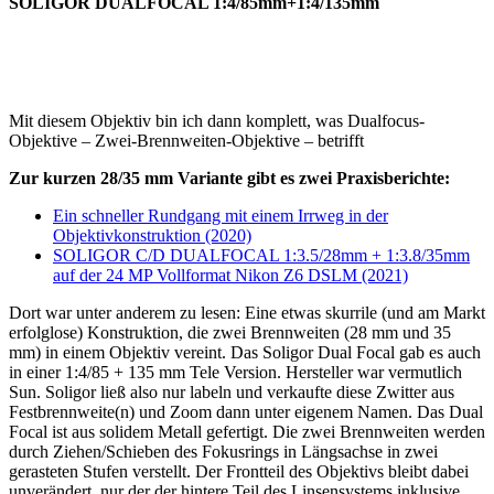
SOLIGOR DUALFOCAL 1:4/85mm+1:4/135mm
Mit diesem Objektiv bin ich dann komplett, was Dualfocus-
Objektive – Zwei-Brennweiten-Objektive – betrifft
Zur kurzen 28/35 mm Variante gibt es zwei Praxisberichte:
Ein schneller Rundgang mit einem Irrweg in der
Objektivkonstruktion (2020)
SOLIGOR C/D DUALFOCAL 1:3.5/28mm + 1:3.8/35mm
auf der 24 MP Vollformat Nikon Z6 DSLM (2021)
Dort war unter anderem zu lesen: Eine etwas skurrile (und am Markt
erfolglose) Konstruktion, die zwei Brennweiten (28 mm und 35
mm) in einem Objektiv vereint. Das Soligor Dual Focal gab es auch
in einer 1:4/85 + 135 mm Tele Version. Hersteller war vermutlich
Sun. Soligor ließ also nur labeln und verkaufte diese Zwitter aus
Festbrennweite(n) und Zoom dann unter eigenem Namen. Das Dual
Focal ist aus solidem Metall gefertigt. Die zwei Brennweiten werden
durch Ziehen/Schieben des Fokusrings in Längsachse in zwei
gerasteten Stufen verstellt. Der Frontteil des Objektivs bleibt dabei
unverändert, nur der der hintere Teil des Linsensystems inklusive