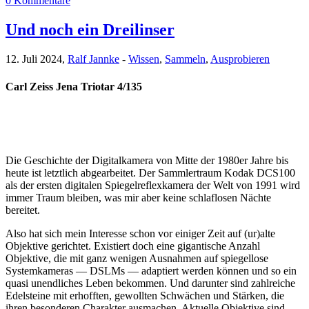
0 Kommentare
Und noch ein Dreilinser
12. Juli 2024,
Ralf Jannke
-
Wissen
,
Sammeln
,
Ausprobieren
Carl Zeiss Jena Triotar 4/135
Die Geschichte der Digitalkamera von Mitte der 1980er Jahre bis
heute ist letztlich abgearbeitet. Der Sammlertraum Kodak DCS100
als der ersten digitalen Spiegelreflexkamera der Welt von 1991 wird
immer Traum bleiben, was mir aber keine schlaflosen Nächte
bereitet.
Also hat sich mein Interesse schon vor einiger Zeit auf (ur)alte
Objektive gerichtet. Existiert doch eine gigantische Anzahl
Objektive, die mit ganz wenigen Ausnahmen auf spiegellose
Systemkameras — DSLMs — adaptiert werden können und so ein
quasi unendliches Leben bekommen. Und darunter sind zahlreiche
Edelsteine mit erhofften, gewollten Schwächen und Stärken, die
ihren besonderen Charakter ausmachen. Aktuelle Objektive sind