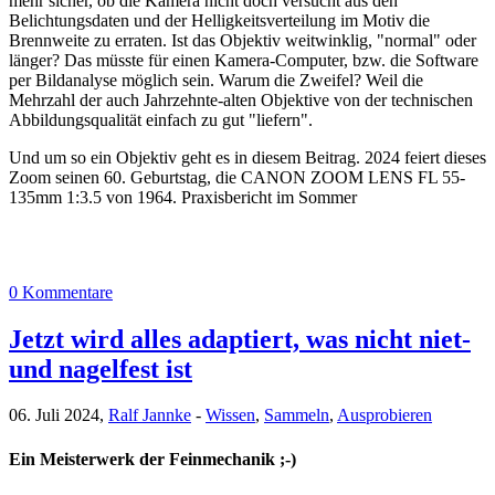
mehr sicher, ob die Kamera nicht doch versucht aus den
Belichtungsdaten und der Helligkeitsverteilung im Motiv die
Brennweite zu erraten. Ist das Objektiv weitwinklig, "normal" oder
länger? Das müsste für einen Kamera-Computer, bzw. die Software
per Bildanalyse möglich sein. Warum die Zweifel? Weil die
Mehrzahl der auch Jahrzehnte-alten Objektive von der technischen
Abbildungsqualität einfach zu gut "liefern".
Und um so ein Objektiv geht es in diesem Beitrag. 2024 feiert dieses
Zoom seinen 60. Geburtstag, die CANON ZOOM LENS FL 55-
135mm 1:3.5 von 1964. Praxisbericht im Sommer
0 Kommentare
Jetzt wird alles adaptiert, was nicht niet-
und nagelfest ist
06. Juli 2024,
Ralf Jannke
-
Wissen
,
Sammeln
,
Ausprobieren
Ein Meisterwerk der Feinmechanik ;-)