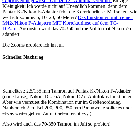
Objektiven in gewissen Grenzen zu Autofokus verhilft!
Einzige
Kleinigkeit: Ich werde nicht auf Unendlich kommen, denn dem
Pentax K-/Nikon F-Adapter fehlt die Korrekturlinse. Mal sehen, wie
weit ich komme: 5, 10, 20, 50 Meter?
Das funktioniert mit meinen
M42-/Nikon F-Adaptern MIT Korrekturlinse auf dem TC-
16A/m!
Ansonsten wird das 70-350 auf die Vollformat Nikon Z6
adaptiert.
Die Zooms probiere ich im Juli
Schneller Nachtrag
Schnelltest: 2,5/135 mm Tamron auf Pentax K-/Nikon F-Adapter
(ohne Linse), Nikon TC-16A, Nikon D2x. Autofokus funktioniert.
Aber wie vermutet die Kombination nur im Größenordnung
Nahbereich 2 m. Bei 200, 300, 350 mm Brennweite sollte es noch
etwas weiter gehen. Zum Spielen reicht es ;-)
Also wird auch das 70-350 Tamron im Juli so probiert!