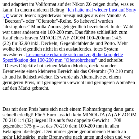
und adaptiert im Vollformat auf der Nikon Z6 zeigen durfte, was es
kann! In einem anderen Beitrag "
Ich hatte mal wieder Lust auf Sony
;-)
"
war zu lesen: Irgendetwas preisgünstiges aus der Minolta A
"Beercan"- oder "Ofenrohr"-Reihe. So liebevoll wurden
"desingnlose" Minolta Zooms gelegentlich bezeichnet. In der Wahl
war unter anderem ein 100-200 mm. Das führte schließlich zum
Kauf eines braven MINOLTA AF ZOOM 100-200mm 1:4.5
(22) für 32,90 inkl. Deckeln, Gegenlichtblende und Porto. Mehr
wollte ich eigentlich nicht in ein auslaufendes, totes System
investieren.
Leicaner.de erbarmte sich und zeigt die komplette
Spezifikation des 100-200 mm "Ofenröhrchens"
und schreibt:
"Dieses Objektiv hat keinen Makro Modus, deckt von der
Brennweite einen kleineren Bereich als das Ofenrohr (70-210 mm)
ab und ist lichtschwächer. Es wurde als Alternative zu einem
geringeren Preis, mit geringerem Gewicht und geringeren Abmaßen
auf den Markt gebracht.
Das mit dem Preis hatte sich nach einem Flohmarktgang dann ganz
schnell erledigt! Für 5 Euro lass ich kein MINOLTA (A) AF ZOOM
70-210 1:4 (32) liegen! Bis aufs fast doppelte Gewicht – 708
gegenüber 375 g – ist das 70-210 dem 100-200 mm in allen
Belangen überlegen. Den immer gerne genommenen Hauch an
mehr Lichtstärke, mehr Brennweite nach unten und oben und vor