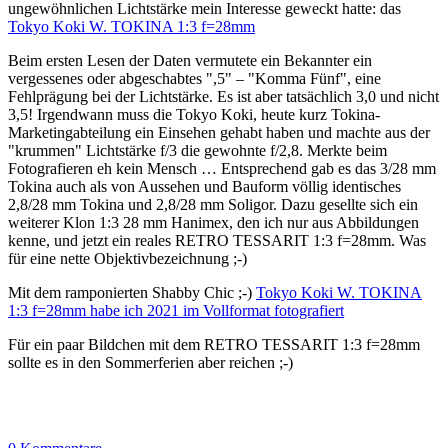
ungewöhnlichen Lichtstärke mein Interesse geweckt hatte: das
Tokyo Koki W. TOKINA 1:3 f=28mm
Beim ersten Lesen der Daten vermutete ein Bekannter ein
vergessenes oder abgeschabtes ",5" – "Komma Fünf", eine
Fehlprägung bei der Lichtstärke. Es ist aber tatsächlich 3,0 und nicht
3,5! Irgendwann muss die Tokyo Koki, heute kurz Tokina-
Marketingabteilung ein Einsehen gehabt haben und machte aus der
"krummen" Lichtstärke f/3 die gewohnte f/2,8. Merkte beim
Fotografieren eh kein Mensch … Entsprechend gab es das 3/28 mm
Tokina auch als von Aussehen und Bauform völlig identisches
2,8/28 mm Tokina und 2,8/28 mm Soligor. Dazu gesellte sich ein
weiterer Klon 1:3 28 mm Hanimex, den ich nur aus Abbildungen
kenne, und jetzt ein reales RETRO TESSARIT 1:3 f=28mm. Was
für eine nette Objektivbezeichnung ;-)
Mit dem ramponierten Shabby Chic ;-)
Tokyo Koki W. TOKINA
1:3 f=28mm habe ich 2021 im Vollformat fotografiert
Für ein paar Bildchen mit dem RETRO TESSARIT 1:3 f=28mm
sollte es in den Sommerferien aber reichen ;-)