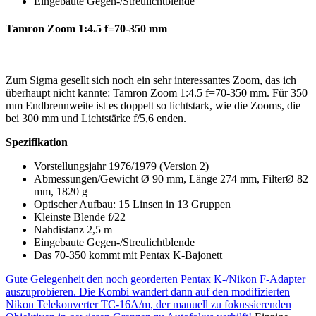
Eingebaute Gegen-/Streulichtblende
Tamron Zoom 1:4.5 f=70-350 mm
Zum Sigma gesellt sich noch ein sehr interessantes Zoom, das ich
überhaupt nicht kannte: Tamron Zoom 1:4.5 f=70-350 mm. Für 350
mm Endbrennweite ist es doppelt so lichtstark, wie die Zooms, die
bei 300 mm und Lichtstärke f/5,6 enden.
Spezifikation
Vorstellungsjahr 1976/1979 (Version 2)
Abmessungen/Gewicht Ø 90 mm, Länge 274 mm, FilterØ 82
mm, 1820 g
Optischer Aufbau: 15 Linsen in 13 Gruppen
Kleinste Blende f/22
Nahdistanz 2,5 m
Eingebaute Gegen-/Streulichtblende
Das 70-350 kommt mit Pentax K-Bajonett
Gute Gelegenheit den noch georderten Pentax K-/Nikon F-Adapter
auszuprobieren. Die Kombi wandert dann auf den modifizierten
Nikon Telekonverter TC-16A/m, der manuell zu fokussierenden