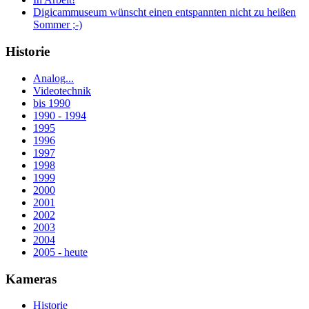
Digicammuseum wünscht einen entspannten nicht zu heißen
Sommer ;-)
Historie
Analog...
Videotechnik
bis 1990
1990 - 1994
1995
1996
1997
1998
1999
2000
2001
2002
2003
2004
2005 - heute
Kameras
Historie