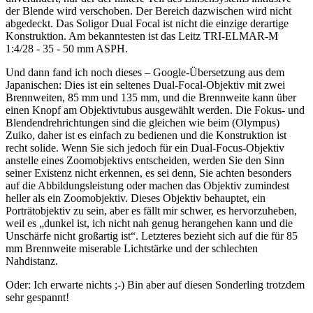
der Blende wird verschoben. Der Bereich dazwischen wird nicht
abgedeckt. Das Soligor Dual Focal ist nicht die einzige derartige
Konstruktion. Am bekanntesten ist das Leitz TRI-ELMAR-M
1:4/28 - 35 - 50 mm ASPH.
Und dann fand ich noch dieses – Google-Übersetzung aus dem
Japanischen: Dies ist ein seltenes Dual-Focal-Objektiv mit zwei
Brennweiten, 85 mm und 135 mm, und die Brennweite kann über
einen Knopf am Objektivtubus ausgewählt werden. Die Fokus- und
Blendendrehrichtungen sind die gleichen wie beim (Olympus)
Zuiko, daher ist es einfach zu bedienen und die Konstruktion ist
recht solide. Wenn Sie sich jedoch für ein Dual-Focus-Objektiv
anstelle eines Zoomobjektivs entscheiden, werden Sie den Sinn
seiner Existenz nicht erkennen, es sei denn, Sie achten besonders
auf die Abbildungsleistung oder machen das Objektiv zumindest
heller als ein Zoomobjektiv. Dieses Objektiv behauptet, ein
Porträtobjektiv zu sein, aber es fällt mir schwer, es hervorzuheben,
weil es „dunkel ist, ich nicht nah genug herangehen kann und die
Unschärfe nicht großartig ist“. Letzteres bezieht sich auf die für 85
mm Brennweite miserable Lichtstärke und der schlechten
Nahdistanz.
Oder: Ich erwarte nichts ;-) Bin aber auf diesen Sonderling trotzdem
sehr gespannt!