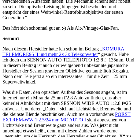
verschiedenen Aufsätzen haben. Die Mechanik scheint sehr robust
zu sein. Die optische Leistung hingegen ist bescheiden und
entspricht der eines Weitwinkel-Retrofokusobjektivs der ersten
Generation.“
Das hört sich schonmal gut an ;-) Als Alt-/Vintage-Glas-Fan.
Sesnon?
Nach diesem Hersteller hatte ich schon im Beitrag „
KOMURA
TELEMORE95 II und mehr 2x 3x Telekonverter
“ gesucht. Habe
ich doch ein SESNON AUTO TELEPHOTO 1:2.8 f=135mm. Und
in diesem Beitrag ist auch der weitgehend unbekannte japanische
Hersteller der Sesnon gravierten Objektive genannt: Itoh Kogaku.
Nach dem Tele jetzt also ein interessantes – für die Zeit – 25 mm
Superweitwinkel.
Was die Daten, den optischen Aufbau des Sesnons angeht, ist im
Internet nur ein Miranda 25mm f/2.8 Auto zu finden, das aber
keinerlei Ähnlichkeit mit dem SESNON WIDE AUTO 1:2.8 f=25
aufweist. Und deren „Daten“ sich auf Lichtstärke, Brennweite und
die kleinste Blende beschränken. Auch mein vorhandenes
PORST
EXTREM-WW 1:2.5/24 mm MC AUTO I
sieht abgesehen von
Lichtstärke und Brennweite ganz anders aus. Was jetzt nicht
unbedingt etwas heißt, denn mit diesen Zahlen wurde gerne
„gespielt“, um die Herkunft, den Hersteller eines Objektivs „X“ zu