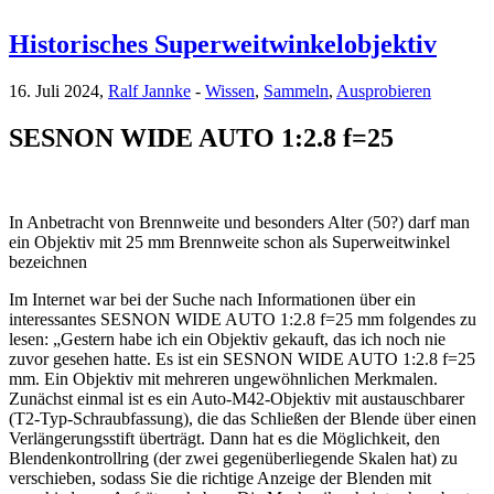
Historisches Superweitwinkelobjektiv
16. Juli 2024,
Ralf Jannke
-
Wissen
,
Sammeln
,
Ausprobieren
SESNON WIDE AUTO 1:2.8 f=25
In Anbetracht von Brennweite und besonders Alter (50?) darf man
ein Objektiv mit 25 mm Brennweite schon als Superweitwinkel
bezeichnen
Im Internet war bei der Suche nach Informationen über ein
interessantes SESNON WIDE AUTO 1:2.8 f=25 mm folgendes zu
lesen: „Gestern habe ich ein Objektiv gekauft, das ich noch nie
zuvor gesehen hatte. Es ist ein SESNON WIDE AUTO 1:2.8 f=25
mm. Ein Objektiv mit mehreren ungewöhnlichen Merkmalen.
Zunächst einmal ist es ein Auto-M42-Objektiv mit austauschbarer
(T2-Typ-Schraubfassung), die das Schließen der Blende über einen
Verlängerungsstift überträgt. Dann hat es die Möglichkeit, den
Blendenkontrollring (der zwei gegenüberliegende Skalen hat) zu
verschieben, sodass Sie die richtige Anzeige der Blenden mit