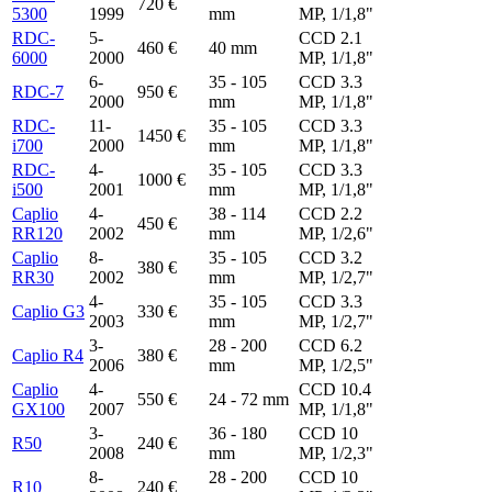
720 €
5300
1999
mm
MP, 1/1,8"
RDC-
5-
CCD 2.1
460 €
40 mm
6000
2000
MP, 1/1,8"
6-
35 - 105
CCD 3.3
RDC-7
950 €
2000
mm
MP, 1/1,8"
RDC-
11-
35 - 105
CCD 3.3
1450 €
i700
2000
mm
MP, 1/1,8"
RDC-
4-
35 - 105
CCD 3.3
1000 €
i500
2001
mm
MP, 1/1,8"
Caplio
4-
38 - 114
CCD 2.2
450 €
RR120
2002
mm
MP, 1/2,6"
Caplio
8-
35 - 105
CCD 3.2
380 €
RR30
2002
mm
MP, 1/2,7"
4-
35 - 105
CCD 3.3
Caplio G3
330 €
2003
mm
MP, 1/2,7"
3-
28 - 200
CCD 6.2
Caplio R4
380 €
2006
mm
MP, 1/2,5"
Caplio
4-
CCD 10.4
550 €
24 - 72 mm
GX100
2007
MP, 1/1,8"
3-
36 - 180
CCD 10
R50
240 €
2008
mm
MP, 1/2,3"
8-
28 - 200
CCD 10
R10
240 €