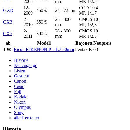
2008
mm
MP, 1/2,3"
12-
CCD 10.4
GXR
460 €
24 - 72 mm
2009
MP, 1/1,7"
2-
28 - 300
CMOS 10
CX3
350 €
2010
mm
MP, 1/2,3"
2-
28 - 300
CMOS 10
CX5
300 €
2011
mm
MP, 1/2,3"
ab
Modell
Bajonett
Neupreis
1985
Ricoh RIKENON P 1:1.7 50mm
Pentax K
0 €
Historie
Neuzugänge
Listen
Gesucht
Canon
Casio
Fuji
Kodak
Nikon
Olympus
Sony
alle Hersteller
Historie