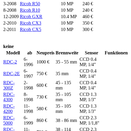
3-2008
Ricoh R50
10 MP
240 €
8-2008
Ricoh R10
10 MP
240 €
12-2009
Ricoh GXR
10.4 MP
460 €
2-2010
Ricoh CX3
10 MP
350 €
2-2011
Ricoh CX5
10 MP
300 €
keine
Modell
ab
Neupreis
Brennweite
Sensor
Funktionen
6-
CCD 0.4
RDC-2
1000 €
35 - 55 mm
1996
MP, 1/4"
6-
CCD 0.4
RDC-2E
750 €
35 mm
1997
MP, 1/4"
RDC-
2-
45 - 135
CCD 0.4
600 €
300Z
1998
mm
MP, 1/4"
RDC-
8-
35 - 105
CCD 1.3
730 €
4300
1998
mm
MP, 1/3"
RDC-
11-
35 - 105
CCD 1.3
580 €
4200
1998
mm
MP, 1/3"
RDC-
6-
CCD 2.3
860 €
38 - 86 mm
5000
1999
MP, 1/1,8"
RDC-
11-
38 - 114
CCD 2.3