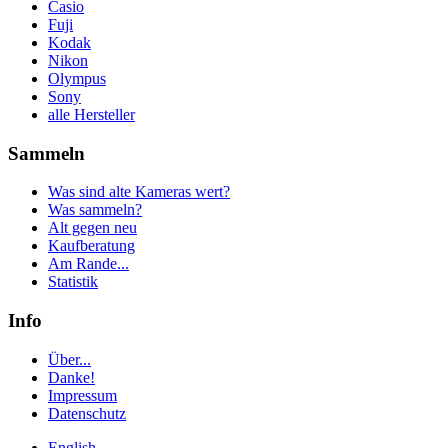
Casio
Fuji
Kodak
Nikon
Olympus
Sony
alle Hersteller
Sammeln
Was sind alte Kameras wert?
Was sammeln?
Alt gegen neu
Kaufberatung
Am Rande...
Statistik
Info
Über...
Danke!
Impressum
Datenschutz
English