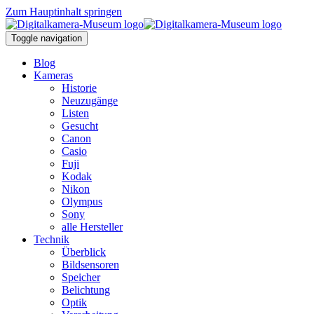
Zum Hauptinhalt springen
Toggle navigation
Blog
Kameras
Historie
Neuzugänge
Listen
Gesucht
Canon
Casio
Fuji
Kodak
Nikon
Olympus
Sony
alle Hersteller
Technik
Überblick
Bildsensoren
Speicher
Belichtung
Optik