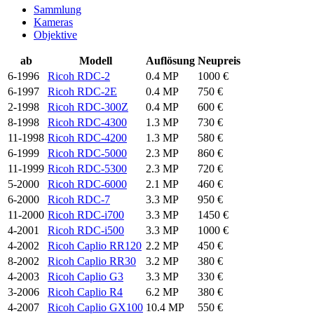
Sammlung
Kameras
Objektive
ab
Modell
Auflösung
Neupreis
6-1996
Ricoh RDC-2
0.4 MP
1000 €
6-1997
Ricoh RDC-2E
0.4 MP
750 €
2-1998
Ricoh RDC-300Z
0.4 MP
600 €
8-1998
Ricoh RDC-4300
1.3 MP
730 €
11-1998
Ricoh RDC-4200
1.3 MP
580 €
6-1999
Ricoh RDC-5000
2.3 MP
860 €
11-1999
Ricoh RDC-5300
2.3 MP
720 €
5-2000
Ricoh RDC-6000
2.1 MP
460 €
6-2000
Ricoh RDC-7
3.3 MP
950 €
11-2000
Ricoh RDC-i700
3.3 MP
1450 €
4-2001
Ricoh RDC-i500
3.3 MP
1000 €
4-2002
Ricoh Caplio RR120
2.2 MP
450 €
8-2002
Ricoh Caplio RR30
3.2 MP
380 €
4-2003
Ricoh Caplio G3
3.3 MP
330 €
3-2006
Ricoh Caplio R4
6.2 MP
380 €
4-2007
Ricoh Caplio GX100
10.4 MP
550 €