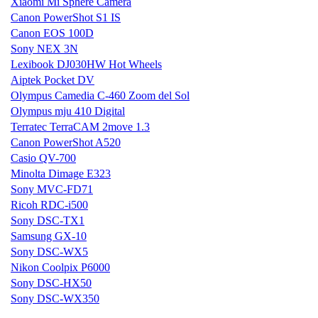
Xiaomi Mi Sphere Camera
Canon PowerShot S1 IS
Canon EOS 100D
Sony NEX 3N
Lexibook DJ030HW Hot Wheels
Aiptek Pocket DV
Olympus Camedia C-460 Zoom del Sol
Olympus mju 410 Digital
Terratec TerraCAM 2move 1.3
Canon PowerShot A520
Casio QV-700
Minolta Dimage E323
Sony MVC-FD71
Ricoh RDC-i500
Sony DSC-TX1
Samsung GX-10
Sony DSC-WX5
Nikon Coolpix P6000
Sony DSC-HX50
Sony DSC-WX350