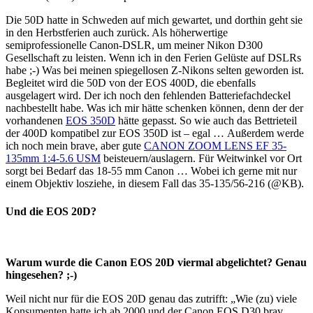
Die 50D hatte in Schweden auf mich gewartet, und dorthin geht sie
in den Herbstferien auch zurück. Als höherwertige
semiprofessionelle Canon-DSLR, um meiner Nikon D300
Gesellschaft zu leisten. Wenn ich in den Ferien Gelüste auf DSLRs
habe ;-) Was bei meinen spiegellosen Z-Nikons selten geworden ist.
Begleitet wird die 50D von der EOS 400D, die ebenfalls
ausgelagert wird. Der ich noch den fehlenden Batteriefachdeckel
nachbestellt habe. Was ich mir hätte schenken können, denn der der
vorhandenen
EOS 350D
hätte gepasst. So wie auch das Bettrieteil
der 400D kompatibel zur EOS 350D ist – egal … Außerdem werde
ich noch mein brave, aber gute
CANON ZOOM LENS EF 35-
135mm 1:4-5.6 USM
beisteuern/auslagern. Für Weitwinkel vor Ort
sorgt bei Bedarf das 18-55 mm Canon … Wobei ich gerne mit nur
einem Objektiv losziehe, in diesem Fall das 35-135/56-216 (@KB).
Und die EOS 20D?
Warum wurde die Canon EOS 20D viermal abgelichtet? Genau
hingesehen? ;-)
Weil nicht nur für die EOS 20D genau das zutrifft: „Wie (zu) viele
Konsumenten hatte ich ab 2000 und der Canon EOS D30 brav