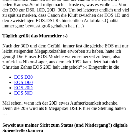
jeden Kamera-Schritt mitgemacht – koste es, was es wolle …. Von
der D30 zur D60, 10D, 20D, 30D. Um bei letzterer endlich und viel
zu spät zu merken, dass Canon die Kluft zwischen der EOS 1D und
den zweistelligen EOS-DSLRs hinsichtlich Autofokus-Qualität
immer ganz bewusst groß gehalten hat. (…)
Täglich grüßt das Murmeltier ;-)
Nach der 30D und dem Gefühl, immer fast die gleiche EOS mit nur
leicht steigenden Megapixelzahlen erworben zu haben, hatte ich
genug! Die Einser-EOS-Modelle waren seinerzeit zu teuer, also
zurück ins Nikon-Lager, aus dem ich 1992 kam. Jetzt hat mich
Christian Zahns EOS 20D halt „eingeholt“ ;-) Eingereiht in die
EOS D30
EOS D60
EOS 20D
EOS 50D
Mal sehen, wann ich der 20D etwas Aufmerksamkeit schenke.
Denn die 20S wird als 8 Megapixel DSLR hier die Stellung halten
…
Soweit aus meiner Sicht zum Status (und Niedergang?) digitale
Spiegelreflexkamera