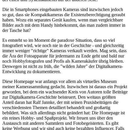
Die in Smartphones eingebauten Kameras sind inzwischen jedoch
so gut, dass sie Kompaktkameras die Existenzberechtigung geraubt
haben. Wozu ein separates Gerät kaufen, wenn man vergleichbare
Bilder auch mit dem Handy hinbekommt, das man zudem immer in
der Tasche hat?
Es entsteht so im Moment die paradoxe Situation, dass so viel
fotografiert wird, wie noch nie in der Geschichte - und gleichzeitig
immer weniger "richtige" Kameras verkauft werden. Mag sein, dass
die Ära der Fotoapparate für jedermann zu Ende geht und bald nur
noch Hobbyfotografen und Profis als Kamerakäufer übrig bleiben.
Deswegen ist nicht zu früh, die "wilden Jahre" der Digitalkamera-
Entwicklung zu dokumentieren.
Diese Homepage war anfangs vor allem als virtuelles Museum
meiner Kamerasammlung gedacht. Inzwischen ist daraus ein Projekt
geworden, bei dem ein wachsender Kreis von Autoren tolle Beiträge
zur Digitalkamera-Geschichte beisteuert. Den weitaus größten
Anteil daran hat Ralf Jannke, der mit seinen Praxisbeiträgen die
verschiedensten Themen detailliert behandelt und großartig
bebildert. Was sich allerdings nicht geändert hat: Die Homepage ist
ein reines Hobby- und Spaßprojekt. Wir freuen uns über den
Austausch mit anderen Sammlern und Fotobegeisterten. Es gibt
keine Werbung und wir sind auch keine bezahlten Influencer. Falls