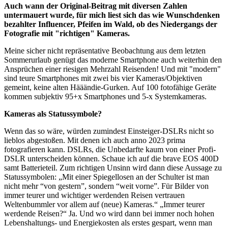
Auch wann der Original-Beitrag mit diversen Zahlen
untermauert wurde, für mich liest sich das wie Wunschdenken
bezahlter Influencer, Pfeifen im Wald, ob des Niedergangs der
Fotografie mit "richtigen" Kameras.
Meine sicher nicht repräsentative Beobachtung aus dem letzten
Sommerurlaub genügt das moderne Smartphone auch weiterhin den
Ansprüchen einer riesigen Mehrzahl Reisenden! Und mit "modern"
sind teure Smartphones mit zwei bis vier Kameras/Objektiven
gemeint, keine alten Hääändie-Gurken. Auf 100 fotofähige Geräte
kommen subjektiv 95+x Smartphones und 5-x Systemkameras.
Kameras als Statussymbole?
Wenn das so wäre, würden zumindest Einsteiger-DSLRs nicht so
lieblos abgestoßen. Mit denen ich auch anno 2023 prima
fotografieren kann. DSLRs, die Unbedarfte kaum von einer Profi-
DSLR unterscheiden können. Schaue ich auf die brave EOS 400D
samt Batterieteil. Zum richtigen Unsinn wird dann diese Aussage zu
Statussymbolen: „Mit einer Spiegellosen an der Schulter ist man
nicht mehr “von gestern”, sondern “weit vorne”. Für Bilder von
immer teurer und wichtiger werdenden Reisen vertrauen
Weltenbummler vor allem auf (neue) Kameras.“ „Immer teurer
werdende Reisen?“ Ja. Und wo wird dann bei immer noch hohen
Lebenshaltungs- und Energiekosten als erstes gespart, wenn man