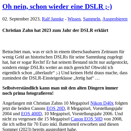
Oh nein, schon wieder eine DSLR ;-)
02. September 2023,
Ralf Jannke
-
Wissen
,
Sammeln
,
Ausprobieren
Christian Zahn hat 2023 zum Jahr der DSLR erklärt
Betrachtet man, was er sich in einem überschaubaren Zeitraum für
wenig Geld an historischen DSLRs für seine Sammlung zugelegt
hat, hat er sogar Recht! Er hat seinem Bestand nicht nur aufgestockt,
sondern einige DSLRs weiter an mich gereicht! Obwohl ich
eigentlich schon „überlaufe“ ;-) Und keinen Hehl draus mache, dass
zumindest die DSLR-Einsteigerklasse „fertig hat“ …
Selbstverständlich kann man mit den alten Dingern immer
noch prima fotografieren!
Angefangen mit Christian Zahns 10 Megapixel
Nikon D40x
folgten
jetzt die beiden Canons
EOS 20D
, 8 Megapixel, Vorstellungsjahr
2004 und
EOS 400D
, 10 Megapixel, Vorstellungsjahr 2006. Und
nicht zu vergessen die 15 Megapixel
Canon EOS 50D
von 2008,
die ich selbst für 70 Euro inkl. Batterieteil erworben und diesen
Sommer (2023) bereits ausprobiert habe.