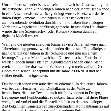
Um so überraschender ist es zu sehen, mit welcher Geschwindigkeit
die etablierte Technik in wenigen Jahren nach der Jahrtausendwende
in eine Nischenexistenz zurückgedrängt wurde. Ersetzt wurde sie
durch Digitalkameras. Diese haben in kürzester Zeit eine
atemberaubende Evolution durchlaufen und haben ihre analogen
Vorfahren weitgehend überflüssig gemacht. In fast allen Haushalten
wurde die alte Spiegelreflex- oder Kompaktkamera durch ein
digitales Modell ersetzt.
Während die meisten analogen Kameras viele Jahre, teilweise auch
Jahrzehnte lang genutzt wurden, landen die meisten Digitalknipsen
nach drei bis vier Jahren in der Schublade und müssen einem
leistungsfähigeren Modell weichen. Die technischen Fortschritte
werden jedoch immer kleiner. Digitalkameras haben einen Stand
erreicht, der keine drastischen Verbesserungen mehr zulässt. Der
Boom fand seinen Höhepunkt um die Jahre 2008-2010 und hat
seither deutlich nachgelassen.
Das ist auch schon rein äußerlich zu erkennen: In den ersten Jahren
war bei den Herstellern von Digitalkameras der Wille zu
beobachten, die neue Technik auch für Innovationen in Design,
Bedienung und Funktionalität zu nutzen. Inzwischen ist diese Phase
weitgehend vorbei und die Hersteller haben zu den aus analoger
Zeit bekannten Kameratypen zurückgefunden: Kompaktkameras auf
der einen und Systemkameras auf der anderen Seite.