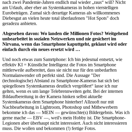
nach zwei Pandemie-Jahren endlich mal wieder „raus“ will? Nicht
am Urlaub, aber eher an Systemkameras in hohen vierstelligen
Eurobeträgen. Zumal sich derartige Kameras als willkommenes
Diebesgut an vielen heute total überlaufenen "Hot Spots" doch
geradezu anbieten.
Abgesehen davon: Wo landen die Millionen Fotos? Weitgehend
unbearbeitet in sozialen Netzwerken und nie gesichert im
Nirvana, wenn das Smartphone kaputtgeht, geklaut wird oder
einfach durch ein neues ersetzt wird …
Und noch etwas zum Samrtphone: Ich bin jedesmal entsetzt, wie
effektiv KI = Künstliche Intelligenz die Fotos im Smartphone
mittlerweile aufbereitet, dass sie nicht nur für den unbedarften
Normalanwender oft perfekt sind. Die Aussage "Der
(technologische) Abstand zu Smartphone-Kameras hat sich bei
spiegellosen Systemkameras deutlich vergrößert“ lasse ich nur
gelten, wenn es um lange Telebrennweiten geht. Bei der internen
Bildaufbereitung in der Kamera hinken selbst aktuelle
Systemkameras dem Smartphone hinterher! Allzuoft nur mit
Nachbearbeitung in Lightroom, Photoshop und Mitbewerbern
bekomme ich das — MEIN — gewünschte(s) Bildergebnis. Was ich
gerne mache — EBV —, weil's mein Hobby ist. Die Smartphone-
Legionen aber überhaupt nicht interessiert. Auch nicht interessieren
muss. Die wollen und bekommen (!) fertige Fotos.