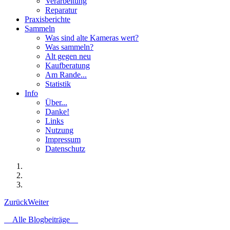
Verarbeitung
Reparatur
Praxisberichte
Sammeln
Was sind alte Kameras wert?
Was sammeln?
Alt gegen neu
Kaufberatung
Am Rande...
Statistik
Info
Über...
Danke!
Links
Nutzung
Impressum
Datenschutz
Zurück
Weiter
Alle Blogbeiträge