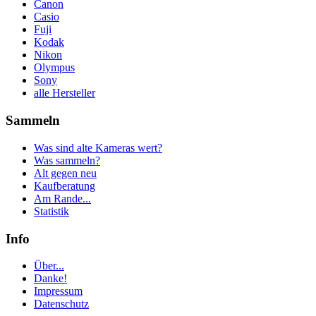
Canon
Casio
Fuji
Kodak
Nikon
Olympus
Sony
alle Hersteller
Sammeln
Was sind alte Kameras wert?
Was sammeln?
Alt gegen neu
Kaufberatung
Am Rande...
Statistik
Info
Über...
Danke!
Impressum
Datenschutz