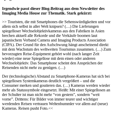
Irgendwie passt dieser Blog-Beitrag aus dem Newsletter des
Imaging Media House zur Thematik. Stark gekürzt:
>> Touristen, die mit Smartphones die Sehenswürdigkeiten und vor
allem sich selbst in aller Welt knipsen? (…) Die Lieferungen
spiegelloser Wechselobjektivkameras aus den Fabriken in Asien
brechen aktuell alle Rekorde und die Verkäufe boomen laut
japanischem Verband Camera and Imaging Products Association
(CIPA). Der Grund für den Aufschwung hängt anscheinend direkt
mit dem Wachstum des weltweiten Tourismus zusammen. (…) Zum
bevorzugten Reise-Equipment gehört wohl (nach langer Zeit
wieder) eine neue Spiegellose mit dem einen oder anderen
Wechselobjektiv. Das Smartphone scheint den Ansprüchen der
Reisenden nicht mehr zu genügen. (…)
Der (technologische) Abstand zu Smartphone-Kameras hat sich bei
spiegellosen Systemkameras deutlich vergrößert – und die
Consumer merken und goutieren das. (…) Kameras werden wieder
mehr als Statussymbole eingesetzt. Heißt: Mit einer Spiegellosen an
der Schulter ist man nicht mehr “von gestern”, sondern “weit
vorne”. Drittens: Für Bilder von immer teurer und wichtiger
werdenden Reisen vertrauen Weltenbummler vor allem auf (neue)
Kameras. Reisen pusht Foto.<<