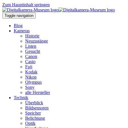
Zum Hauptinhalt springen
Toggle navigation
Blog
Kameras
Historie
Neuzugänge
Listen
Gesucht
Canon
Casio
Fuji
Kodak
Nikon
Olympus
Sony
alle Hersteller
Technik
Überblick
Bildsensoren
Speicher
Belichtung
Optik