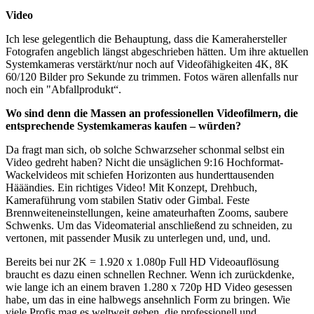
Video
Ich lese gelegentlich die Behauptung, dass die Kamerahersteller
Fotografen angeblich längst abgeschrieben hätten. Um ihre aktuellen
Systemkameras verstärkt/nur noch auf Videofähigkeiten 4K, 8K
60/120 Bilder pro Sekunde zu trimmen. Fotos wären allenfalls nur
noch ein "Abfallprodukt“.
Wo sind denn die Massen an professionellen Videofilmern, die
entsprechende Systemkameras kaufen – würden?
Da fragt man sich, ob solche Schwarzseher schonmal selbst ein
Video gedreht haben? Nicht die unsäglichen 9:16 Hochformat-
Wackelvideos mit schiefen Horizonten aus hunderttausenden
Hääändies. Ein richtiges Video! Mit Konzept, Drehbuch,
Kameraführung vom stabilen Stativ oder Gimbal. Feste
Brennweiteneinstellungen, keine amateurhaften Zooms, saubere
Schwenks. Um das Videomaterial anschließend zu schneiden, zu
vertonen, mit passender Musik zu unterlegen und, und, und.
Bereits bei nur 2K = 1.920 x 1.080p Full HD Videoauflösung
braucht es dazu einen schnellen Rechner. Wenn ich zurückdenke,
wie lange ich an einem braven 1.280 x 720p HD Video gesessen
habe, um das in eine halbwegs ansehnlich Form zu bringen. Wie
viele Profis mag es weltweit geben, die professionell und