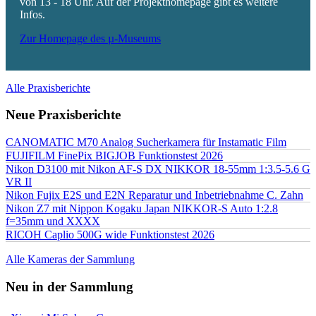
von 13 - 18 Uhr. Auf der Projekthomepage gibt es weitere
Infos.
Zur Homepage des µ-Museums
Alle Praxisberichte
Neue Praxisberichte
CANOMATIC M70 Analog Sucherkamera für Instamatic Film
FUJIFILM FinePix BIGJOB Funktionstest 2026
Nikon D3100 mit Nikon AF-S DX NIKKOR 18-55mm 1:3.5-5.6 G
VR II
Nikon Fujix E2S und E2N Reparatur und Inbetriebnahme C. Zahn
Nikon Z7 mit Nippon Kogaku Japan NIKKOR-S Auto 1:2.8
f=35mm und XXXX
RICOH Caplio 500G wide Funktionstest 2026
Alle Kameras der Sammlung
Neu in der Sammlung