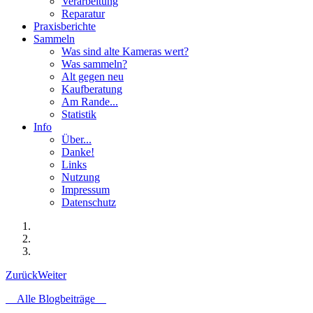
Verarbeitung
Reparatur
Praxisberichte
Sammeln
Was sind alte Kameras wert?
Was sammeln?
Alt gegen neu
Kaufberatung
Am Rande...
Statistik
Info
Über...
Danke!
Links
Nutzung
Impressum
Datenschutz
Zurück
Weiter
Alle Blogbeiträge