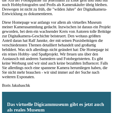
die Ära der Fotoapparate für jedermann zu Ende geht und bald nur
noch Hobbyfotografen und Profis als Kamerakäufer übrig bleiben.
Deswegen ist nicht zu früh, die "wilden Jahre" der Digitalkamera-
Entwicklung zu dokumentieren.
Diese Homepage war anfangs vor allem als virtuelles Museum
meiner Kamerasammlung gedacht. Inzwischen ist daraus ein Projekt
geworden, bei dem ein wachsender Kreis von Autoren tolle Beiträge
zur Digitalkamera-Geschichte beisteuert. Den weitaus größten
Anteil daran hat Ralf Jannke, der mit seinen Praxisbeiträgen die
verschiedensten Themen detailliert behandelt und großartig
bebildert. Was sich allerdings nicht geändert hat: Die Homepage ist
ein reines Hobby- und Spaßprojekt. Wir freuen uns über den
Austausch mit anderen Sammlern und Fotobegeisterten. Es gibt
keine Werbung und wir sind auch keine bezahlten Influencer. Falls
Sie allerdings noch eine spannene Kamera herumliegen haben, die
Sie nicht mehr brauchen - wir sind immer auf der Suche nach
weiteren Exponaten.
Boris Jakubaschk
Das virtuelle Digicammuseum gibt es jetzt auch
als reales Museum