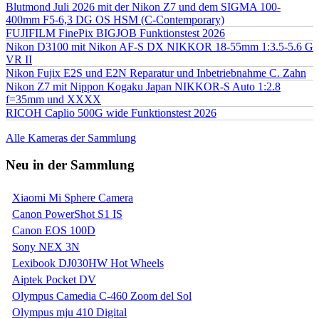
Blutmond Juli 2026 mit der Nikon Z7 und dem SIGMA 100-
400mm F5-6,3 DG OS HSM (C-Contemporary)
FUJIFILM FinePix BIGJOB Funktionstest 2026
Nikon D3100 mit Nikon AF-S DX NIKKOR 18-55mm 1:3.5-5.6 G
VR II
Nikon Fujix E2S und E2N Reparatur und Inbetriebnahme C. Zahn
Nikon Z7 mit Nippon Kogaku Japan NIKKOR-S Auto 1:2.8
f=35mm und XXXX
RICOH Caplio 500G wide Funktionstest 2026
Alle Kameras der Sammlung
Neu in der Sammlung
Xiaomi Mi Sphere Camera
Canon PowerShot S1 IS
Canon EOS 100D
Sony NEX 3N
Lexibook DJ030HW Hot Wheels
Aiptek Pocket DV
Olympus Camedia C-460 Zoom del Sol
Olympus mju 410 Digital