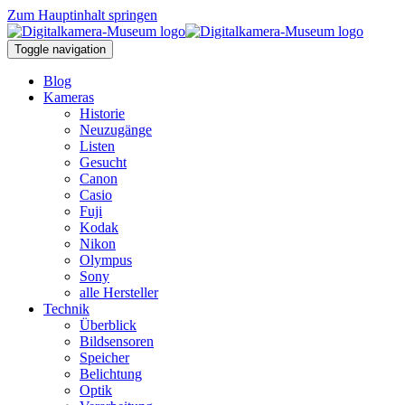
Zum Hauptinhalt springen
Toggle navigation
Blog
Kameras
Historie
Neuzugänge
Listen
Gesucht
Canon
Casio
Fuji
Kodak
Nikon
Olympus
Sony
alle Hersteller
Technik
Überblick
Bildsensoren
Speicher
Belichtung
Optik