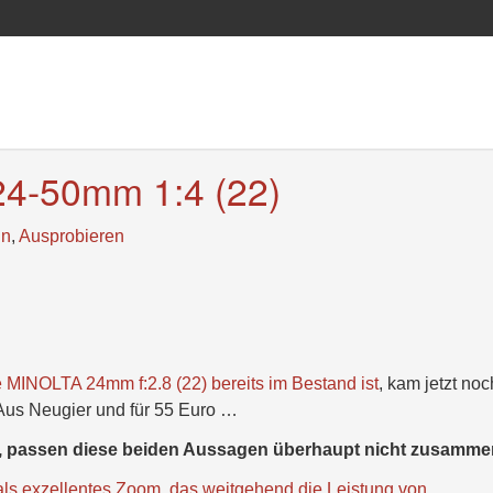
4-50mm 1:4 (22)
ln
,
Ausprobieren
 MINOLTA 24mm f:2.8 (22) bereits im Bestand ist
, kam jetzt noc
us Neugier und für 55 Euro …
t, passen diese beiden Aussagen überhaupt nicht zusamme
als exzellentes Zoom, das weitgehend die Leistung von