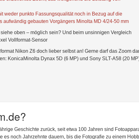
it weder punkto Fassungsqualität noch in Bezug auf die
es aufwändig gebauten Vorgängers Minolta MD 4/24-50 mm
 siehe oben – möglich sein? Und beim unsinnigen Vergleich
ixel Vollformat-Sensor
lformat Nikon Z6 doch lieber selbst an! Gerne darf das Zoom d
ren: KonicaMinolta Dynax 5D (6 MP) und Sony SLT-A58 (20 MP
m.de?
jährige Geschichte zurück, seit etwa 100 Jahren sind Fotoappar
lte es noch Jahrzehnte dauern, bis die Fotografie zu einem Hobb