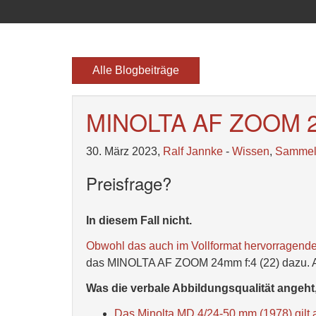
Alle Blogbeiträge
MINOLTA AF ZOOM 2
30. März 2023,
Ralf Jannke
-
Wissen
,
Samme
Preisfrage?
In diesem Fall nicht.
Obwohl das auch im Vollformat hervorragende
das MINOLTA AF ZOOM 24mm f:4 (22) dazu. A
Was die verbale Abbildungsqualität angeh
Das Minolta MD 4/24-50 mm (1978) gilt 