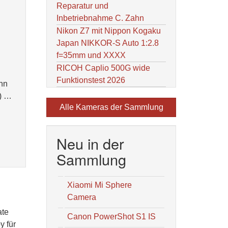
Reparatur und
Inbetriebnahme C. Zahn
Nikon Z7 mit Nippon Kogaku
Japan NIKKOR-S Auto 1:2.8
f=35mm und XXXX
RICOH Caplio 500G wide
Funktionstest 2026
ann
) …
Alle Kameras der Sammlung
Neu in der
Sammlung
Xiaomi Mi Sphere
Camera
ate
Canon PowerShot S1 IS
y für