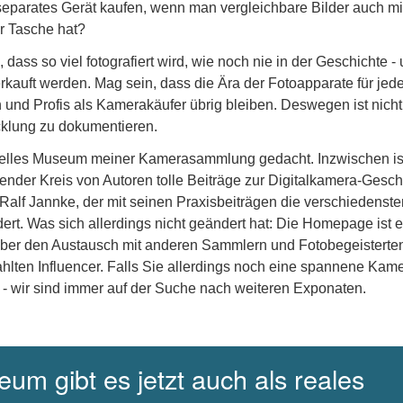
eparates Gerät kaufen, wenn man vergleichbare Bilder auch m
r Tasche hat?
dass so viel fotografiert wird, wie noch nie in der Geschichte -
erkauft werden. Mag sein, dass die Ära der Fotoapparate für je
und Profis als Kamerakäufer übrig bleiben. Deswegen ist nicht
icklung zu dokumentieren.
uelles Museum meiner Kamerasammlung gedacht. Inzwischen is
nder Kreis von Autoren tolle Beiträge zur Digitalkamera-Gesch
 Ralf Jannke, der mit seinen Praxisbeiträgen die verschiedenste
dert. Was sich allerdings nicht geändert hat: Die Homepage ist e
über den Austausch mit anderen Sammlern und Fotobegeisterte
hlten Influencer. Falls Sie allerdings noch eine spannene Kam
 - wir sind immer auf der Suche nach weiteren Exponaten.
um gibt es jetzt auch als reales