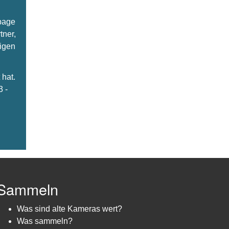
epage
tner,
ligen
hat.
3 -
Sammeln
Was sind alte Kameras wert?
Was sammeln?