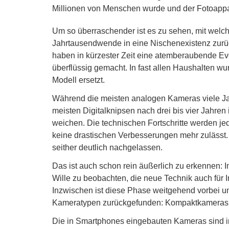
Millionen von Menschen wurde und der Fotoappar
Um so überraschender ist es zu sehen, mit welch
Jahrtausendwende in eine Nischenexistenz zurüc
haben in kürzester Zeit eine atemberaubende Ev
überflüssig gemacht. In fast allen Haushalten wu
Modell ersetzt.
Während die meisten analogen Kameras viele Jah
meisten Digitalknipsen nach drei bis vier Jahre
weichen. Die technischen Fortschritte werden je
keine drastischen Verbesserungen mehr zulässt
seither deutlich nachgelassen.
Das ist auch schon rein äußerlich zu erkennen: I
Wille zu beobachten, die neue Technik auch für 
Inzwischen ist diese Phase weitgehend vorbei u
Kameratypen zurückgefunden: Kompaktkameras a
Die in Smartphones eingebauten Kameras sind i