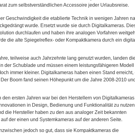
at zum selbstverständlichen Accessoire jeder Urlaubsreise.
er Geschwindigkeit die etablierte Technik in wenigen Jahren n
kgedrängt wurde. Ersetzt wurde sie durch Digitalkameras. Die
olution durchlaufen und haben ihre analogen Vorfahren weitge
rde die alte Spiegelreflex- oder Kompaktkamera durch ein digita
re, teilweise auch Jahrzehnte lang genutzt wurden, landen di
n in der Schublade und müssen einem leistungsfähigeren Modell
doch immer kleiner. Digitalkameras haben einen Stand erreicht,
. Der Boom fand seinen Höhepunkt um die Jahre 2008-2010 und
n den ersten Jahren war bei den Herstellern von Digitalkameras
Innovationen in Design, Bedienung und Funktionalität zu nutzen
nd die Hersteller haben zu den aus analoger Zeit bekannten
uf der einen und Systemkameras auf der anderen Seite.
nzwischen jedoch so gut, dass sie Kompaktkameras die