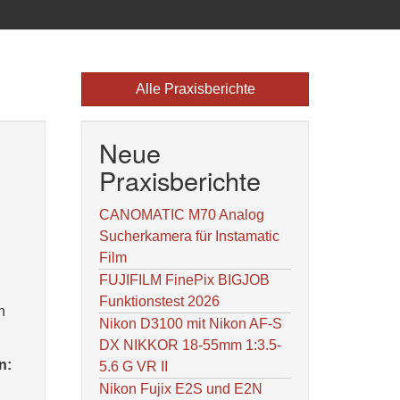
Alle Praxisberichte
Neue
Praxisberichte
CANOMATIC M70 Analog
Sucherkamera für Instamatic
Film
FUJIFILM FinePix BIGJOB
Funktionstest 2026
h
Nikon D3100 mit Nikon AF-S
DX NIKKOR 18-55mm 1:3.5-
n:
5.6 G VR II
Nikon Fujix E2S und E2N