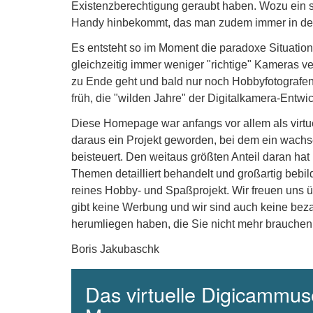
Existenzberechtigung geraubt haben. Wozu ein s
Handy hinbekommt, das man zudem immer in de
Es entsteht so im Moment die paradoxe Situation, 
gleichzeitig immer weniger "richtige" Kameras v
zu Ende geht und bald nur noch Hobbyfotografen 
früh, die "wilden Jahre" der Digitalkamera-Entw
Diese Homepage war anfangs vor allem als virt
daraus ein Projekt geworden, bei dem ein wachse
beisteuert. Den weitaus größten Anteil daran hat
Themen detailliert behandelt und großartig bebil
reines Hobby- und Spaßprojekt. Wir freuen uns 
gibt keine Werbung und wir sind auch keine beza
herumliegen haben, die Sie nicht mehr brauchen
Boris Jakubaschk
Das virtuelle Digicammuse