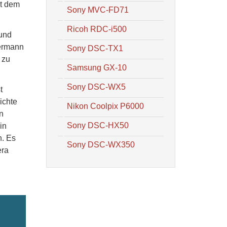
it dem
Sony MVC-FD71
Ricoh RDC-i500
 und
dermann
Sony DSC-TX1
 zu
Samsung GX-10
Sony DSC-WX5
t
ichte
Nikon Coolpix P6000
n
Sony DSC-HX50
in
n. Es
Sony DSC-WX350
era