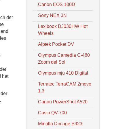
Canon EOS 100D
Sony NEX 3N
ach der
se
Lexibook DJ030HW Hot
hend
Wheels
les
Aiptek Pocket DV
Olympus Camedia C-460
e
Zoom del Sol
 der
Olympus mju 410 Digital
 hat
Terratec TerraCAM 2move
1.3
 der
.
Canon PowerShot A520
Casio QV-700
Minolta Dimage E323