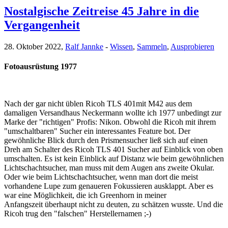
Nostalgische Zeitreise 45 Jahre in die
Vergangenheit
28. Oktober 2022,
Ralf Jannke
-
Wissen
,
Sammeln
,
Ausprobieren
Fotoausrüstung 1977
Nach der gar nicht üblen Ricoh TLS 401mit M42 aus dem
damaligen Versandhaus Neckermann wollte ich 1977 unbedingt zur
Marke der "richtigen" Profis: Nikon. Obwohl die Ricoh mit ihrem
"umschaltbaren" Sucher ein interessantes Feature bot. Der
gewöhnliche Blick durch den Prismensucher ließ sich auf einen
Dreh am Schalter des Ricoh TLS 401 Sucher auf Einblick von oben
umschalten. Es ist kein Einblick auf Distanz wie beim gewöhnlichen
Lichtschachtsucher, man muss mit dem Augen ans zweite Okular.
Oder wie beim Lichtschachtsucher, wenn man dort die meist
vorhandene Lupe zum genaueren Fokussieren ausklappt. Aber es
war eine Möglichkeit, die ich Greenhorn in meiner
Anfangszeit überhaupt nicht zu deuten, zu schätzen wusste. Und die
Ricoh trug den "falschen" Herstellernamen ;-)