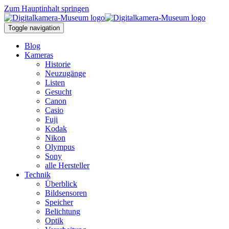
Zum Hauptinhalt springen
Toggle navigation
Blog
Kameras
Historie
Neuzugänge
Listen
Gesucht
Canon
Casio
Fuji
Kodak
Nikon
Olympus
Sony
alle Hersteller
Technik
Überblick
Bildsensoren
Speicher
Belichtung
Optik