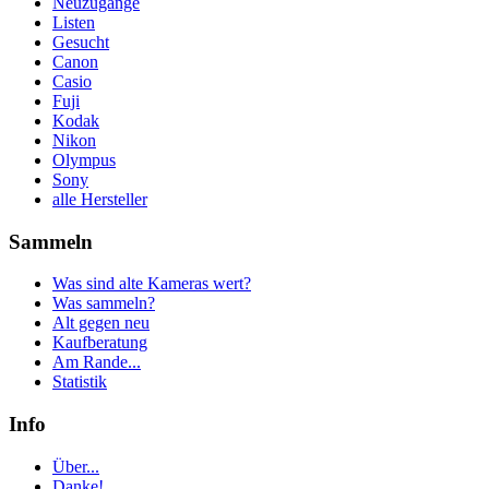
Neuzugänge
Listen
Gesucht
Canon
Casio
Fuji
Kodak
Nikon
Olympus
Sony
alle Hersteller
Sammeln
Was sind alte Kameras wert?
Was sammeln?
Alt gegen neu
Kaufberatung
Am Rande...
Statistik
Info
Über...
Danke!