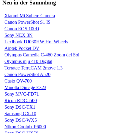
Neu in der Sammlung
Xiaomi Mi Sphere Camera
Canon PowerShot S1 IS
Canon EOS 100D
Sony NEX 3N
Lexibook DJ030HW Hot Wheels
Aiptek Pocket DV
Olympus Camedia C-460 Zoom del Sol
Olympus mju 410 Digital
Terratec TerraCAM 2move 1.3
Canon PowerShot A520
Casio QV-700
Minolta Dimage E323
Sony MVC-FD71
Ricoh RDC-i500
Sony DSC-TX1
Samsung GX-10
Sony DSC-WX5
Nikon Coolpix P6000