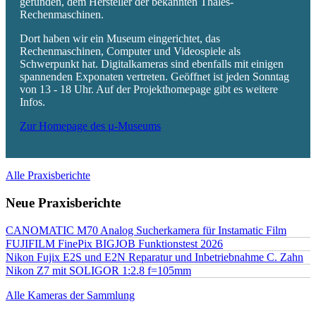
gefunden, dem Hersteller der bekannten Thales-
Rechenmaschinen.
Dort haben wir ein Museum eingerichtet, das
Rechenmaschinen, Computer und Videospiele als
Schwerpunkt hat. Digitalkameras sind ebenfalls mit einigen
spannenden Exponaten vertreten. Geöffnet ist jeden Sonntag
von 13 - 18 Uhr. Auf der Projekthomepage gibt es weitere
Infos.
Zur Homepage des µ-Museums
Alle Praxisberichte
Neue Praxisberichte
CANOMATIC M70 Analog Sucherkamera für Instamatic Film
FUJIFILM FinePix BIGJOB Funktionstest 2026
Nikon Fujix E2S und E2N Reparatur und Inbetriebnahme C. Zahn
Nikon Z7 mit SOLIGOR 1:2.8 f=105mm
Alle Kameras der Sammlung