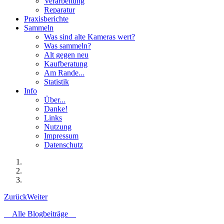
Verarbeitung
Reparatur
Praxisberichte
Sammeln
Was sind alte Kameras wert?
Was sammeln?
Alt gegen neu
Kaufberatung
Am Rande...
Statistik
Info
Über...
Danke!
Links
Nutzung
Impressum
Datenschutz
Zurück
Weiter
Alle Blogbeiträge