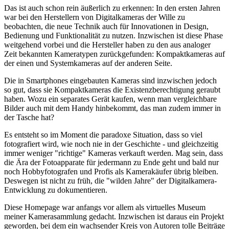
Das ist auch schon rein äußerlich zu erkennen: In den ersten Jahren
war bei den Herstellern von Digitalkameras der Wille zu
beobachten, die neue Technik auch für Innovationen in Design,
Bedienung und Funktionalität zu nutzen. Inzwischen ist diese Phase
weitgehend vorbei und die Hersteller haben zu den aus analoger
Zeit bekannten Kameratypen zurückgefunden: Kompaktkameras auf
der einen und Systemkameras auf der anderen Seite.
Die in Smartphones eingebauten Kameras sind inzwischen jedoch
so gut, dass sie Kompaktkameras die Existenzberechtigung geraubt
haben. Wozu ein separates Gerät kaufen, wenn man vergleichbare
Bilder auch mit dem Handy hinbekommt, das man zudem immer in
der Tasche hat?
Es entsteht so im Moment die paradoxe Situation, dass so viel
fotografiert wird, wie noch nie in der Geschichte - und gleichzeitig
immer weniger "richtige" Kameras verkauft werden. Mag sein, dass
die Ära der Fotoapparate für jedermann zu Ende geht und bald nur
noch Hobbyfotografen und Profis als Kamerakäufer übrig bleiben.
Deswegen ist nicht zu früh, die "wilden Jahre" der Digitalkamera-
Entwicklung zu dokumentieren.
Diese Homepage war anfangs vor allem als virtuelles Museum
meiner Kamerasammlung gedacht. Inzwischen ist daraus ein Projekt
geworden, bei dem ein wachsender Kreis von Autoren tolle Beiträge