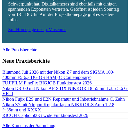
Schwerpunkt hat. Digitalkameras sind ebenfalls mit einigen
spannenden Exponaten vertreten. Geöffnet ist jeden Sonntag
von 13 - 18 Uhr. Auf der Projekthomepage gibt es weitere
Infos.
Zur Homepage des µ-Museums
Alle Praxisberichte
Neue Praxisberichte
Blutmond Juli 2026 mit der Nikon Z7 und dem SIGMA 100-
400mm F5-6,3 DG OS HSM (C-Contemporary)
FUJIFILM FinePix BIGJOB Funktionstest 2026
Nikon D3100 mit Nikon AF-S DX NIKKOR 18-55mm 1:3.5-5.6 G
VR II
Nikon Fujix E2S und E2N Reparatur und Inbetriebnahme C. Zahn
Nikon Z7 mit Nippon Kogaku Japan NIKKOR-S Auto 1:2.8
f=35mm und XXXX
RICOH Caplio 500G wide Funktionstest 2026
Alle Kameras der Sammlung