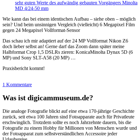
sehr guten Werte des aufwändig gebauten Vorgängers Minolta
MD 4/24-50 mm
Wie kann das bei einem identischen Aufbau – siehe oben – möglich
sein? Und beim unsinnigen Vergleich (vielleicht) 6 Megapixel Film
gegen 24 Megapixel Vollformat-Sensor
Das schau ich mir adaptiert auf der 24 MP Vollformat Nikon Z6
doch lieber selbst an! Gerne darf das Zoom dann später meine
Halbformat Crop 1,5 DSLRs zieren: KonicaMinolta Dynax 5D (6
MP) und Sony SLT-A58 (20 MP) …
Praxisbericht kommt!
1 Kommentare
Was ist digicammuseum.de?
Die analoge Fotografie blickt auf eine etwa 170-jährige Geschichte
zurück, seit etwa 100 Jahren sind Fotoapparate auch für Privatleute
erschwinglich. Trotzdem sollte es noch Jahrzehnte dauern, bis die
Fotografie zu einem Hobby für Millionen von Menschen wurde und
der Fotoapparat zum selbstverständlichen Accessoire jeder
Urlaubsreise.