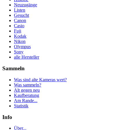
Neuzugänge
Listen
Gesucht
Canon
Casio
Fuji
Kodak
Nikon
Olympus
Sony
alle Hersteller
Sammeln
Was sind alte Kameras wert?
Was sammeln?
Alt gegen neu
Kaufberatung
Am Rande...
Statistik
Info
Über...