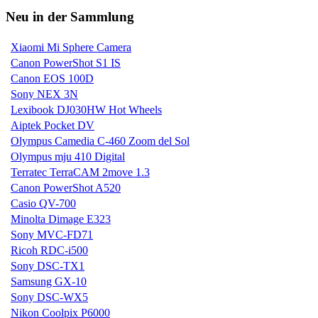
Neu in der Sammlung
Xiaomi Mi Sphere Camera
Canon PowerShot S1 IS
Canon EOS 100D
Sony NEX 3N
Lexibook DJ030HW Hot Wheels
Aiptek Pocket DV
Olympus Camedia C-460 Zoom del Sol
Olympus mju 410 Digital
Terratec TerraCAM 2move 1.3
Canon PowerShot A520
Casio QV-700
Minolta Dimage E323
Sony MVC-FD71
Ricoh RDC-i500
Sony DSC-TX1
Samsung GX-10
Sony DSC-WX5
Nikon Coolpix P6000