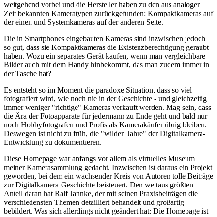
weitgehend vorbei und die Hersteller haben zu den aus analoger
Zeit bekannten Kameratypen zurückgefunden: Kompaktkameras auf
der einen und Systemkameras auf der anderen Seite.
Die in Smartphones eingebauten Kameras sind inzwischen jedoch
so gut, dass sie Kompaktkameras die Existenzberechtigung geraubt
haben. Wozu ein separates Gerät kaufen, wenn man vergleichbare
Bilder auch mit dem Handy hinbekommt, das man zudem immer in
der Tasche hat?
Es entsteht so im Moment die paradoxe Situation, dass so viel
fotografiert wird, wie noch nie in der Geschichte - und gleichzeitig
immer weniger "richtige" Kameras verkauft werden. Mag sein, dass
die Ära der Fotoapparate für jedermann zu Ende geht und bald nur
noch Hobbyfotografen und Profis als Kamerakäufer übrig bleiben.
Deswegen ist nicht zu früh, die "wilden Jahre" der Digitalkamera-
Entwicklung zu dokumentieren.
Diese Homepage war anfangs vor allem als virtuelles Museum
meiner Kamerasammlung gedacht. Inzwischen ist daraus ein Projekt
geworden, bei dem ein wachsender Kreis von Autoren tolle Beiträge
zur Digitalkamera-Geschichte beisteuert. Den weitaus größten
Anteil daran hat Ralf Jannke, der mit seinen Praxisbeiträgen die
verschiedensten Themen detailliert behandelt und großartig
bebildert. Was sich allerdings nicht geändert hat: Die Homepage ist