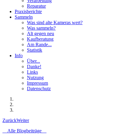
Verarbeitung
Reparatur
Praxisberichte
Sammeln
Was sind alte Kameras wert?
Was sammeln?
Alt gegen neu
Kaufberatung
Am Rande...
Statistik
Info
Über...
Danke!
Links
Nutzung
Impressum
Datenschutz
Zurück
Weiter
Alle Blogbeiträge