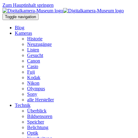
Zum Hauptinhalt springen
Toggle navigation
Blog
Kameras
Historie
Neuzugänge
Listen
Gesucht
Canon
Casio
Fuji
Kodak
Nikon
Olympus
Sony
alle Hersteller
Technik
Überblick
Bildsensoren
Speicher
Belichtung
Optik