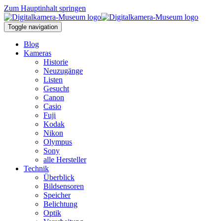
Zum Hauptinhalt springen
Toggle navigation
Blog
Kameras
Historie
Neuzugänge
Listen
Gesucht
Canon
Casio
Fuji
Kodak
Nikon
Olympus
Sony
alle Hersteller
Technik
Überblick
Bildsensoren
Speicher
Belichtung
Optik