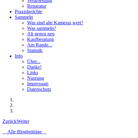
Verarbeitung
Reparatur
Praxisberichte
Sammeln
Was sind alte Kameras wert?
Was sammeln?
Alt gegen neu
Kaufberatung
Am Rande...
Statistik
Info
Über...
Danke!
Links
Nutzung
Impressum
Datenschutz
Zurück
Weiter
Alle Blogbeiträge