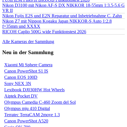
Nikon D3100 mit Nikon AF-S DX NIKKOR 18-55mm 1:3.5-5.6 G
VR II
Nikon Fujix E2S und E2N Reparatur und Inbetriebnahme C. Zahn
Nikon Z7 mit Nippon Kogaku Japan NIKKOR-S Auto 1:2.8
f=35mm und XXXX
RICOH Caplio 500G wide Funktionstest 2026
Alle Kameras der Sammlung
Neu in der Sammlung
Xiaomi Mi Sphere Camera
Canon PowerShot S1 IS
Canon EOS 100D
Sony NEX 3N
Lexibook DJ030HW Hot Wheels
Aiptek Pocket DV
Olympus Camedia C-460 Zoom del Sol
Olympus mju 410 Digital
Terratec TerraCAM 2move 1.3
Canon PowerShot A520