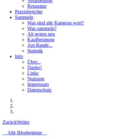
Verarbeitung
Reparatur
Praxisberichte
Sammeln
Was sind alte Kameras wert?
Was sammeln?
Alt gegen neu
Kaufberatung
Am Rande...
Statistik
Info
Über...
Danke!
Links
Nutzung
Impressum
Datenschutz
Zurück
Weiter
Alle Blogbeiträge