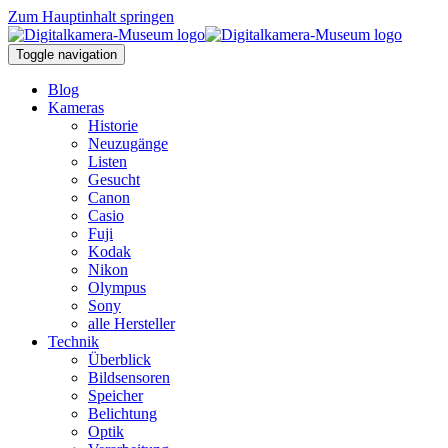
Zum Hauptinhalt springen
Toggle navigation
Blog
Kameras
Historie
Neuzugänge
Listen
Gesucht
Canon
Casio
Fuji
Kodak
Nikon
Olympus
Sony
alle Hersteller
Technik
Überblick
Bildsensoren
Speicher
Belichtung
Optik