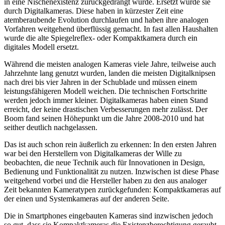
in eine Nischenexistenz zurückgedrängt wurde. Ersetzt wurde sie
durch Digitalkameras. Diese haben in kürzester Zeit eine
atemberaubende Evolution durchlaufen und haben ihre analogen
Vorfahren weitgehend überflüssig gemacht. In fast allen Haushalten
wurde die alte Spiegelreflex- oder Kompaktkamera durch ein
digitales Modell ersetzt.
Während die meisten analogen Kameras viele Jahre, teilweise auch
Jahrzehnte lang genutzt wurden, landen die meisten Digitalknipsen
nach drei bis vier Jahren in der Schublade und müssen einem
leistungsfähigeren Modell weichen. Die technischen Fortschritte
werden jedoch immer kleiner. Digitalkameras haben einen Stand
erreicht, der keine drastischen Verbesserungen mehr zulässt. Der
Boom fand seinen Höhepunkt um die Jahre 2008-2010 und hat
seither deutlich nachgelassen.
Das ist auch schon rein äußerlich zu erkennen: In den ersten Jahren
war bei den Herstellern von Digitalkameras der Wille zu
beobachten, die neue Technik auch für Innovationen in Design,
Bedienung und Funktionalität zu nutzen. Inzwischen ist diese Phase
weitgehend vorbei und die Hersteller haben zu den aus analoger
Zeit bekannten Kameratypen zurückgefunden: Kompaktkameras auf
der einen und Systemkameras auf der anderen Seite.
Die in Smartphones eingebauten Kameras sind inzwischen jedoch
so gut, dass sie Kompaktkameras die Existenzberechtigung geraubt