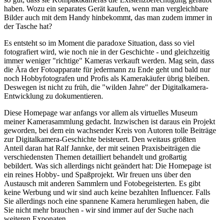
haben. Wozu ein separates Gerät kaufen, wenn man vergleichbare
Bilder auch mit dem Handy hinbekommt, das man zudem immer in
der Tasche hat?
Es entsteht so im Moment die paradoxe Situation, dass so viel
fotografiert wird, wie noch nie in der Geschichte - und gleichzeitig
immer weniger "richtige" Kameras verkauft werden. Mag sein, dass
die Ära der Fotoapparate für jedermann zu Ende geht und bald nur
noch Hobbyfotografen und Profis als Kamerakäufer übrig bleiben.
Deswegen ist nicht zu früh, die "wilden Jahre" der Digitalkamera-
Entwicklung zu dokumentieren.
Diese Homepage war anfangs vor allem als virtuelles Museum
meiner Kamerasammlung gedacht. Inzwischen ist daraus ein Projekt
geworden, bei dem ein wachsender Kreis von Autoren tolle Beiträge
zur Digitalkamera-Geschichte beisteuert. Den weitaus größten
Anteil daran hat Ralf Jannke, der mit seinen Praxisbeiträgen die
verschiedensten Themen detailliert behandelt und großartig
bebildert. Was sich allerdings nicht geändert hat: Die Homepage ist
ein reines Hobby- und Spaßprojekt. Wir freuen uns über den
Austausch mit anderen Sammlern und Fotobegeisterten. Es gibt
keine Werbung und wir sind auch keine bezahlten Influencer. Falls
Sie allerdings noch eine spannene Kamera herumliegen haben, die
Sie nicht mehr brauchen - wir sind immer auf der Suche nach
weiteren Exponaten.