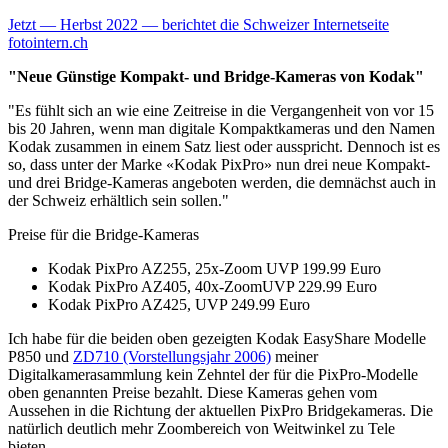
Jetzt — Herbst 2022 — berichtet die Schweizer Internetseite
fotointern.ch
"Neue Günstige Kompakt- und Bridge-Kameras von Kodak"
"Es fühlt sich an wie eine Zeitreise in die Vergangenheit von vor 15
bis 20 Jahren, wenn man digitale Kompaktkameras und den Namen
Kodak zusammen in einem Satz liest oder ausspricht. Dennoch ist es
so, dass unter der Marke «Kodak PixPro» nun drei neue Kompakt-
und drei Bridge-Kameras angeboten werden, die demnächst auch in
der Schweiz erhältlich sein sollen."
Preise für die Bridge-Kameras
Kodak PixPro AZ255, 25x-Zoom UVP 199.99 Euro
Kodak PixPro AZ405, 40x-ZoomUVP 229.99 Euro
Kodak PixPro AZ425, UVP 249.99 Euro
Ich habe für die beiden oben gezeigten Kodak EasyShare Modelle
P850 und
ZD710 (Vorstellungsjahr 2006)
meiner
Digitalkamerasammlung kein Zehntel der für die PixPro-Modelle
oben genannten Preise bezahlt. Diese Kameras gehen vom
Aussehen in die Richtung der aktuellen PixPro Bridgekameras. Die
natürlich deutlich mehr Zoombereich von Weitwinkel zu Tele
bieten.