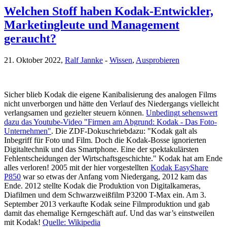
Welchen Stoff haben Kodak-Entwickler,
Marketingleute und Management
geraucht?
21. Oktober 2022,
Ralf Jannke
-
Wissen
,
Ausprobieren
Sicher blieb Kodak die eigene Kanibalisierung des analogen Films
nicht unverborgen und hätte den Verlauf des Niedergangs vielleicht
verlangsamen und gezielter steuern können.
Unbedingt sehenswert
dazu das Youtube-Video "Firmen am Abgrund: Kodak - Das Foto-
Unternehmen"
. Die ZDF-Dokuschriebdazu: "Kodak galt als
Inbegriff für Foto und Film. Doch die Kodak-Bosse ignorierten
Digitaltechnik und das Smartphone. Eine der spektakulärsten
Fehlentscheidungen der Wirtschaftsgeschichte." Kodak hat am Ende
alles verloren! 2005 mit der hier vorgestellten
Kodak EasyShare
P850
war so etwas der Anfang vom Niedergang, 2012 kam das
Ende. 2012 stellte Kodak die Produktion von Digitalkameras,
Diafilmen und dem Schwarzweißfilm P3200 T-Max ein. Am 3.
September 2013 verkaufte Kodak seine Filmproduktion und gab
damit das ehemalige Kerngeschäft auf. Und das war’s einstweilen
mit Kodak!
Quelle: Wikipedia