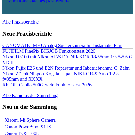
Zur Homepage des µ-Museums
Alle Praxisberichte
Neue Praxisberichte
CANOMATIC M70 Analog Sucherkamera für Instamatic Film
FUJIFILM FinePix BIGJOB Funktionstest 2026
Nikon D3100 mit Nikon AF-S DX NIKKOR 18-55mm 1:3.5-5.6 G
VR II
Nikon Fujix E2S und E2N Reparatur und Inbetriebnahme C. Zahn
Nikon Z7 mit Nippon Kogaku Japan NIKKOR-S Auto 1:2.8
f=35mm und XXXX
RICOH Caplio 500G wide Funktionstest 2026
Alle Kameras der Sammlung
Neu in der Sammlung
Xiaomi Mi Sphere Camera
Canon PowerShot S1 IS
Canon EOS 100D