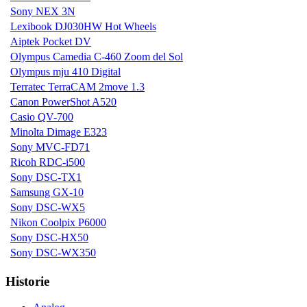
Sony NEX 3N
Lexibook DJ030HW Hot Wheels
Aiptek Pocket DV
Olympus Camedia C-460 Zoom del Sol
Olympus mju 410 Digital
Terratec TerraCAM 2move 1.3
Canon PowerShot A520
Casio QV-700
Minolta Dimage E323
Sony MVC-FD71
Ricoh RDC-i500
Sony DSC-TX1
Samsung GX-10
Sony DSC-WX5
Nikon Coolpix P6000
Sony DSC-HX50
Sony DSC-WX350
Historie