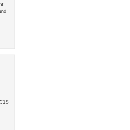
nt
 und
-LC1S