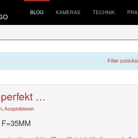
BLOG
KAMERAS
TECHNIK
PRA
Filter zurücks
nperfekt …
n
,
Ausprobieren
4 F=35MM