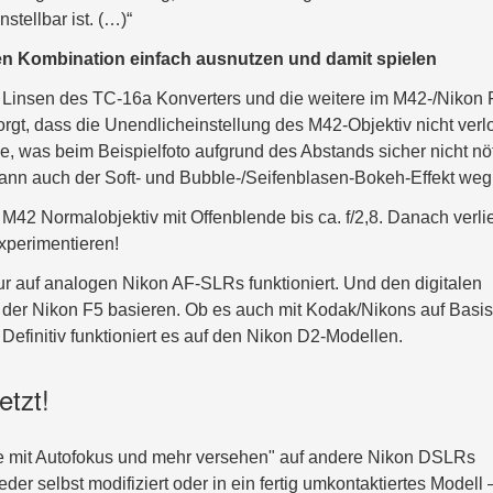
tellbar ist. (…)“
n Kombination einfach ausnutzen und damit spielen
5 Linsen des TC-16a Konverters und die weitere im M42-/Nikon 
orgt, dass die Unendlicheinstellung des M42-Objektiv nicht verl
e, was beim Beispielfoto aufgrund des Abstands sicher nicht nö
nn auch der Soft- und Bubble-/Seifenblasen-Bokeh-Effekt weg
M42 Normalobjektiv mit Offenblende bis ca. f/2,8. Danach verlie
experimentieren!
ur auf analogen Nikon AF-SLRs funktioniert. Und den digitalen
der Nikon F5 basieren. Ob es auch mit Kodak/Nikons auf Basis
 Definitiv funktioniert es auf den Nikon D2-Modellen.
etzt!
ive mit Autofokus und mehr versehen" auf andere Nikon DSLRs
r selbst modifiziert oder in ein fertig umkontaktiertes Modell 