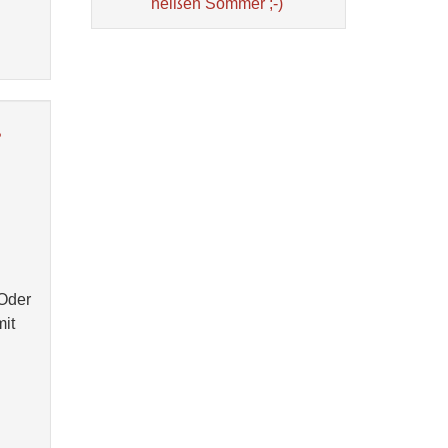
heißen Sommer ;-)
r
 Oder
mit