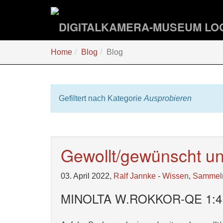
Zum
Hauptinhalt
springen
Sie
Home
Blog
Blog
sind
hier:
Gefiltert nach Kategorie
Ausprobieren
Gewollt/gewünscht u
03. April 2022,
Ralf Jannke
-
Wissen
,
Sammel
MINOLTA W.ROKKOR-QE 1: