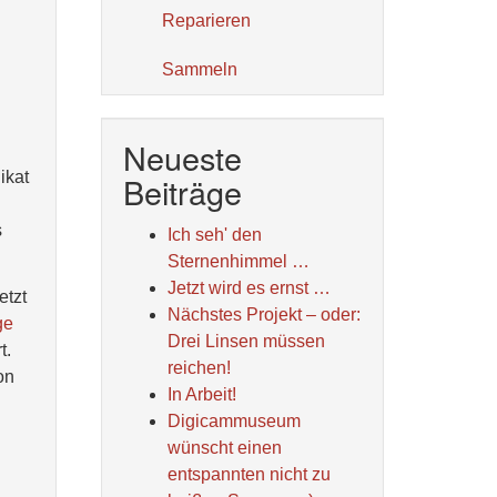
Reparieren
Sammeln
Neueste
ikat
Beiträge
s
Ich seh' den
Sternenhimmel …
Jetzt wird es ernst …
etzt
Nächstes Projekt – oder:
ge
Drei Linsen müssen
t.
reichen!
on
In Arbeit!
Digicammuseum
wünscht einen
entspannten nicht zu