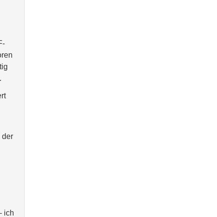
F-
oren
tig
.
rt
 der
– ich