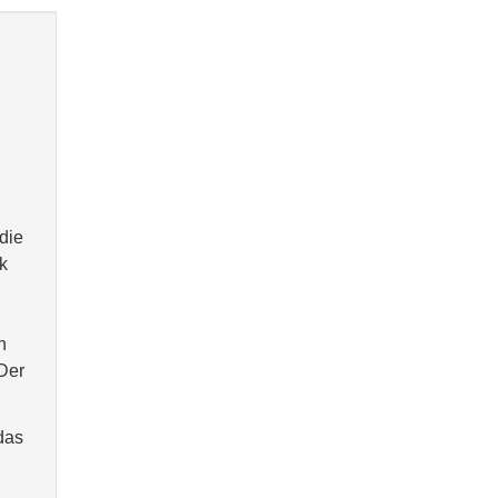
die
k
n
 Der
das