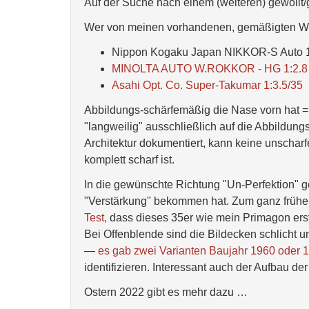
Auf der Suche nach einem (weiteren) gewoll
Wer von meinen vorhandenen, gemäßigten W
Nippon Kogaku Japan NIKKOR-S Auto 
MINOLTA AUTO W.ROKKOR - HG 1:2.8
Asahi Opt. Co. Super-Takumar 1:3.5/35
Abbildungs-schärfemäßig die Nase vorn hat = "l
"langweilig" ausschließlich auf die Abbildung
Architektur dokumentiert, kann keine unscharfe
komplett scharf ist.
In die gewünschte Richtung "Un-Perfektion" g
"Verstärkung" bekommen hat. Zum ganz früh
Test,
dass dieses 35er wie mein Primagon erst 
Bei Offenblende sind die Bildecken schlicht un
—
es gab zwei Varianten Baujahr 1960 oder 
identifizieren. Interessant auch der Aufbau de
Ostern 2022 gibt es mehr dazu …