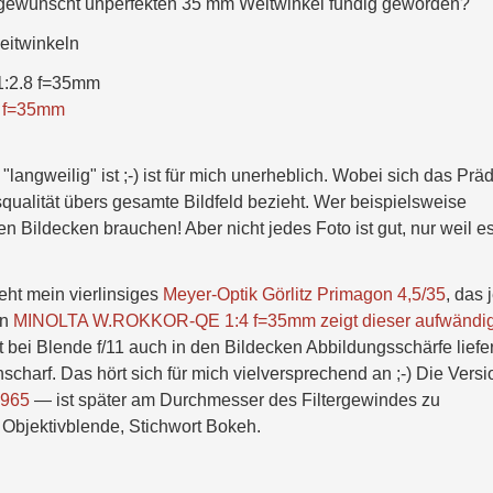
t/gewünscht unperfekten 35 mm Weitwinkel fündig geworden?
eitwinkeln
1:2.8 f=35mm
 f=35mm
angweilig" ist ;-) ist für mich unerheblich. Wobei sich das Präd
squalität übers gesamte Bildfeld bezieht. Wer beispielsweise
n Bildecken brauchen! Aber nicht jedes Foto ist gut, nur weil e
eht mein vierlinsiges
Meyer-Optik Görlitz Primagon 4,5/35
, das j
en
MINOLTA W.ROKKOR-QE 1:4 f=35mm zeigt dieser aufwändi
bei Blende f/11 auch in den Bildecken Abbildungsschärfe liefer
scharf. Das hört sich für mich vielversprechend an ;-) Die Versi
1965
— ist später am Durchmesser des Filtergewindes zu
r Objektivblende, Stichwort Bokeh.