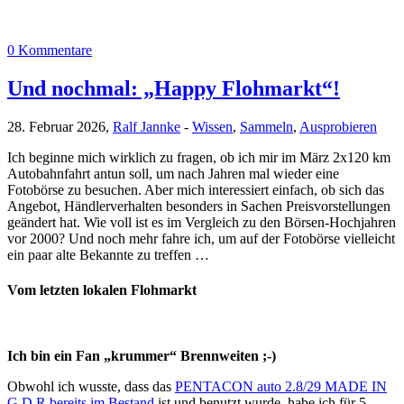
0 Kommentare
Und nochmal: „Happy Flohmarkt“!
28. Februar 2026,
Ralf Jannke
-
Wissen
,
Sammeln
,
Ausprobieren
Ich beginne mich wirklich zu fragen, ob ich mir im März 2x120 km
Autobahnfahrt antun soll, um nach Jahren mal wieder eine
Fotobörse zu besuchen. Aber mich interessiert einfach, ob sich das
Angebot, Händlerverhalten besonders in Sachen Preisvorstellungen
geändert hat. Wie voll ist es im Vergleich zu den Börsen-Hochjahren
vor 2000? Und noch mehr fahre ich, um auf der Fotobörse vielleicht
ein paar alte Bekannte zu treffen …
Vom letzten lokalen Flohmarkt
Ich bin ein Fan „krummer“ Brennweiten ;-)
Obwohl ich wusste, dass das
PENTACON auto 2.8/29 MADE IN
G.D.R bereits im Bestand
ist und benutzt wurde, habe ich für 5