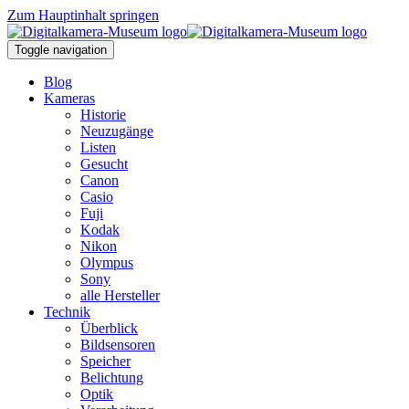
Zum Hauptinhalt springen
Toggle navigation
Blog
Kameras
Historie
Neuzugänge
Listen
Gesucht
Canon
Casio
Fuji
Kodak
Nikon
Olympus
Sony
alle Hersteller
Technik
Überblick
Bildsensoren
Speicher
Belichtung
Optik