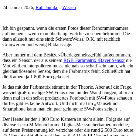
24. Januar 2026,
Ralf Jannke
-
Wissen
Ich bin gespannt, wann die ersten Fotos dieser Renommierkamera
auftauchen – wenn man überhaupt welche zu sehen bekommt. Die
dann allzuoft nur eins sind: SchwarzWeiss. O.K. mit reichlich
Grauwerten und wenig Bildaussage.
Aber immer mit dem Besitzer-Überlegenheitsgefühl aufgenommen,
dass ein Sensor, der aus seinem
RGB-Farbmatrix-/Bayer Sensor
die
Motivfarben interpolieren muss, niemals so scharf sein kann, wie ein
gleichauflösender Sensor, dem die Farbmatrix fehlt. Schließlich hat
die Kamera ja 1.800 Euro gekostet …
Ja das mit der Farbmatrix stimmt in der Theorie. Aber auf die Frage,
wieviel großformatige SW-Fotos denn an der Wand hängen, ob man
denn mal in ein selbst produziertes Fotobuch mit SW-Fotos schauen
dürfte, gibt es keine Antwort. Und nicht mal im „Mäusekino“
Smartphone kann man ein paar gelungene SW-Fotos zeigen …
Der Hersteller der 1.800 Euro Kamera ist nicht allein. Folgt sie auf
diverse Leica M Monochrome Digital-Messsucherkameramodelle,
auf deren Preisnennung ich verzichte oder die rund 2.500 Euro teure
25 Megapixel Halbformat Pentax K-3 Mark III Monochrome von