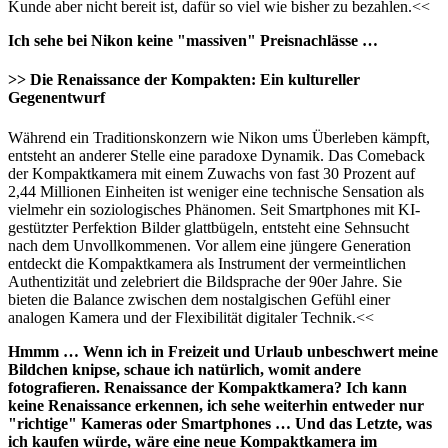
Kunde aber nicht bereit ist, dafür so viel wie bisher zu bezahlen.<<
Ich sehe bei Nikon keine "massiven" Preisnachlässe …
>> Die Renaissance der Kompakten: Ein kultureller
Gegenentwurf
Während ein Traditionskonzern wie Nikon ums Überleben kämpft,
entsteht an anderer Stelle eine paradoxe Dynamik. Das Comeback
der Kompaktkamera mit einem Zuwachs von fast 30 Prozent auf
2,44 Millionen Einheiten ist weniger eine technische Sensation als
vielmehr ein soziologisches Phänomen. Seit Smartphones mit KI-
gestützter Perfektion Bilder glattbügeln, entsteht eine Sehnsucht
nach dem Unvollkommenen. Vor allem eine jüngere Generation
entdeckt die Kompaktkamera als Instrument der vermeintlichen
Authentizität und zelebriert die Bildsprache der 90er Jahre. Sie
bieten die Balance zwischen dem nostalgischen Gefühl einer
analogen Kamera und der Flexibilität digitaler Technik.<<
Hmmm … Wenn ich in Freizeit und Urlaub unbeschwert meine
Bildchen knipse, schaue ich natürlich, womit andere
fotografieren. Renaissance der Kompaktkamera? Ich kann
keine Renaissance erkennen, ich sehe weiterhin entweder nur
"richtige" Kameras oder Smartphones … Und das Letzte, was
ich kaufen würde, wäre eine neue Kompaktkamera im