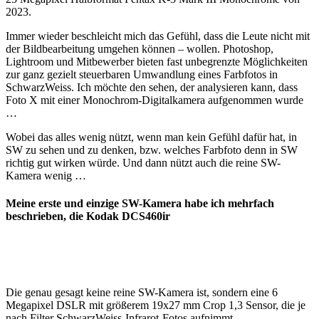
2023.
Immer wieder beschleicht mich das Gefühl, dass die Leute nicht mit
der Bildbearbeitung umgehen können – wollen. Photoshop,
Lightroom und Mitbewerber bieten fast unbegrenzte Möglichkeiten
zur ganz gezielt steuerbaren Umwandlung eines Farbfotos in
SchwarzWeiss. Ich möchte den sehen, der analysieren kann, dass
Foto X mit einer Monochrom-Digitalkamera aufgenommen wurde
…
Wobei das alles wenig nützt, wenn man kein Gefühl dafür hat, in
SW zu sehen und zu denken, bzw. welches Farbfoto denn in SW
richtig gut wirken würde. Und dann nützt auch die reine SW-
Kamera wenig …
Meine erste und einzige SW-Kamera habe ich mehrfach
beschrieben, die Kodak DCS460ir
Die genau gesagt keine reine SW-Kamera ist, sondern eine 6
Megapixel DSLR mit größerem 19x27 mm Crop 1,3 Sensor, die je
nach Filter SchwarzWeiss-Infrarot-Fotos aufnimmt.