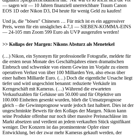
— sagen wir — 10 Jahren finanziell unerreichbare Traum Canon
EOS 1D oder Nikon D3, D4 heute für wenig Geld zu kaufen!
Und ja, die "bösen" Chinesen … Für mich ist es ein aggressiver
Preis, wenn für ein unsägliches 4-7,1 — SIEBEN-KOMMA-EINS
— 24-105 mm Zoom 599 Euro als UVP ausgerufen werden!
>> Kollaps der Margen: Nikons Absturz als Menetekel
(…) Nikon, ein Synonym für professionelle Fotografie, meldete für
die ersten neun Monate des Geschäftsjahres einen dramatischen
Einbruch und schwenkte von einem Gewinn im Vorjahr zu einem
operativen Verlust von über 100 Milliarden Yen, also etwas über
einer halben Milliarde Euro. (…) Doch die eigentliche Ursache liegt
tiefer und wird ungeschönt benannt: reduzierte Verkäufe im
Kerngeschäft mit Kameras. (…) Während die erwarteten
Verkaufszahlen für Gehäuse um 50.000 und für Objektive um
100.000 Einheiten gesenkt wurden, blieb die Umsatzprognose
gleich – die Gewinnprognose wurde jedoch fast halbiert. Dies ist der
ungeschminkte Beweis für den Kollaps der Margen. Nikon kann
seine Produkte offenbar nur noch über massive Preisnachlässe im
Markt absetzen und verdient an jedem verkauften Stück signifikant
weniger. Der Konzern ist das prominenteste Opfer einer
Entwicklung, bei der zwar mehr Kameras gekauft werden, der