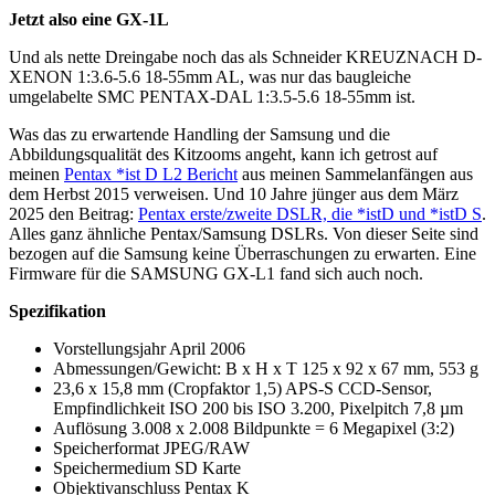
Jetzt also eine GX-1L
Und als nette Dreingabe noch das als Schneider KREUZNACH D-
XENON 1:3.6-5.6 18-55mm AL, was nur das baugleiche
umgelabelte SMC PENTAX-DAL 1:3.5-5.6 18-55mm ist.
Was das zu erwartende Handling der Samsung und die
Abbildungsqualität des Kitzooms angeht, kann ich getrost auf
meinen
Pentax *ist D L2 Bericht
aus meinen Sammelanfängen aus
dem Herbst 2015 verweisen. Und 10 Jahre jünger aus dem März
2025 den Beitrag:
Pentax erste/zweite DSLR, die *istD und *istD S
.
Alles ganz ähnliche Pentax/Samsung DSLRs. Von dieser Seite sind
bezogen auf die Samsung keine Überraschungen zu erwarten. Eine
Firmware für die SAMSUNG GX-L1 fand sich auch noch.
Spezifikation
Vorstellungsjahr April 2006
Abmessungen/Gewicht: B x H x T 125 x 92 x 67 mm, 553 g
23,6 x 15,8 mm (Cropfaktor 1,5) APS-S CCD-Sensor,
Empfindlichkeit ISO 200 bis ISO 3.200, Pixelpitch 7,8 µm
Auflösung 3.008 x 2.008 Bildpunkte = 6 Megapixel (3:2)
Speicherformat JPEG/RAW
Speichermedium SD Karte
Objektivanschluss Pentax K