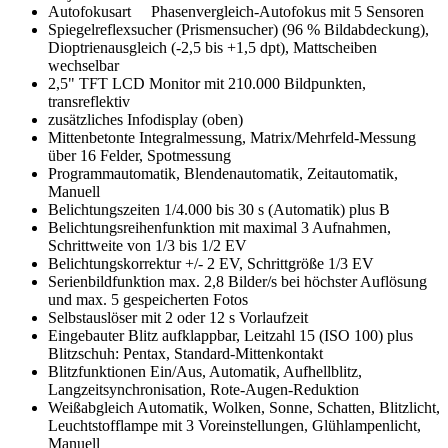
Autofokusart Phasenvergleich-Autofokus mit 5 Sensoren
Spiegelreflexsucher (Prismensucher) (96 % Bildabdeckung),
Dioptrienausgleich (-2,5 bis +1,5 dpt), Mattscheiben
wechselbar
2,5" TFT LCD Monitor mit 210.000 Bildpunkten,
transreflektiv
zusätzliches Infodisplay (oben)
Mittenbetonte Integralmessung, Matrix/Mehrfeld-Messung
über 16 Felder, Spotmessung
Programmautomatik, Blendenautomatik, Zeitautomatik,
Manuell
Belichtungszeiten 1/4.000 bis 30 s (Automatik) plus B
Belichtungsreihenfunktion mit maximal 3 Aufnahmen,
Schrittweite von 1/3 bis 1/2 EV
Belichtungskorrektur +/- 2 EV, Schrittgröße 1/3 EV
Serienbildfunktion max. 2,8 Bilder/s bei höchster Auflösung
und max. 5 gespeicherten Fotos
Selbstauslöser mit 2 oder 12 s Vorlaufzeit
Eingebauter Blitz aufklappbar, Leitzahl 15 (ISO 100) plus
Blitzschuh: Pentax, Standard-Mittenkontakt
Blitzfunktionen Ein/Aus, Automatik, Aufhellblitz,
Langzeitsynchronisation, Rote-Augen-Reduktion
Weißabgleich Automatik, Wolken, Sonne, Schatten, Blitzlicht,
Leuchtstofflampe mit 3 Voreinstellungen, Glühlampenlicht,
Manuell