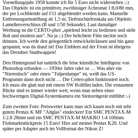
Vorstellungsjahr 1958 konnte ich für 5 Euro nicht widerstehen ;-)
Das Objektiv ist ein primitiver, zweilinsiger Achromat 1:8,0/80 mm,
der per Lochblende auf f/11 abgeblendet werden kann. Manuelle
Entfernungseinstellung ab 1,5 m; Tiefenschärfenskala am Objektiv.
Lamellenverschluss (B und 1/50 Sekunde). Laut damaliger
Werbung ist die CERTO-phot „spielend leicht zu bedienen und sieht
flott und modern aus“. Na ja ;-) Der belichtete Film steckte noch
drinnen. Ich werde den gelegentlich entwickeln/lassen und bin ganz
gespannt, was da drauf ist! Das Emblem auf der Front ist übrigens
das Dresdner Stadtwappen!
Den Hintergrund hat natürlich die böse künstliche Intelligenz von
Photoshop erfunden — 1950er Jahre oder so … Was aber ein
"Nierentisch" oder einen "Tulpenlampe" ist, weiß das US-
Programm dann doch nicht … Die Certeo-phot funktioniert noch.
Ich muss die glatt mal mit einem SW Rollfilm laden. Die erstaunten
Blicke sind es immer wieder wert, wenn man neben einer
hochwertigen Digital-Systemkamera ein Steinzeitgerät mitführt ;-)
Zum zweiten Foto: Preiswerter kann man sich kaum noch mit sehr
gutem Pentax K MF "Altglas" eindecken! Ein SMC PENTAX-M
1:2.8 28mm und ein SMC PENTAX-M MAKRO 1:4 100mm.
Flohmarktstückpreis 15 Euro! Hier auf meiner Pentax K20. Und
später per Adapter auch im Vollformat der Nikon Z!