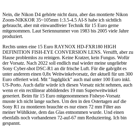
Nein, die Nikon D4 gehörte nicht dazu, aber das montierte Nikon
Zoom-NIKKOR 35~105mm 1:3.5-4.5 AI-S habe ich sichtlich
gebraucht, aber mit einwandfreier Technik für 15 Euro gerne
mitgenommen. Laut Seriennummer von 1983 bis 2005 viele Jahre
produziert.
Rechts unten eine 15 Euro RAYNOX HD-FXR180 HIGH
DEFINITION FISH-EYE CONVERSION LENS. Versifft, aber zu
Hause problemlos zu reinigen. Keine Kratzer, kein Fungus. Wofür
der Vorsatz. Nach 2022 soll endlich mal wieder meine ungeliebte
Sony Cyber-shot DSC-R1 an dir frische Luft. Für die gab/gibt es
unter anderem einen 0,8x Weitwinkelvorsatz, der aktuell für um 300
Euro offeriert wird. Mit "Jagdglück" auch mal unter 100 Euro inkl.
US-Porto. Auch dafür würde ich diesen Vorsatz nicht nehmen, auch
wenn er ein rectilinear abbildendes 19 mm Superweitwinkel
generiert. Beim für 15 Euro mitgenommenen Fisheye-Vorsatz
musste ich nicht lange suchen. Um den in den Ostertagen auf die
Sony R1 zu montieren brauchte es nur einen 72 mm Filter aus
meiner Wühlkiste, dem das Glas entnommen wurde. Und einen
ebenfalls noch vorhandenen 72-auf-67 mm Reduzierring. Ich bin
gespannt.