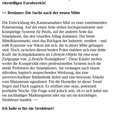
vierstelligen Eurobereich!
>> Resümee: Die Suche nach der neuen Mitte
Die Entwicklung des Kameramarktes führt zu einer zunehmenden
Polarisierung. Auf der einen Seite stehen hochspezialisierte und
kostspielige Systeme für Profis, auf der anderen Seite das
Smartphone, das den visuellen Alltag dominiert. Der breite
Mittelklassemarkt, einst das Rückgrat der Industrie, erodiert – und
reißt Konzerne wie Nikon mit sich, die in dieser Mitte gefangen
sind. Doch zwischen diesen beiden Polen etabliert sich eine dritte
Kraft: die Kompaktkamera als Lifestyle-Objekt für eine neue
Zielgruppe von „Lifestyle-Nostalgikern“. Diese Käufer suchen
weder die Komplexität eines professionellen Systems noch die
sterile Perfektion des Smartphones. Sie verlangen nach einem
stilvollen, haptisch ansprechenden Werkzeug, das eine
unverwechselbare Bildästhetik liefert und eine bewusste Abkehr
vom Mainstream signalisiert. Für die Hersteller ist dieser Trend
Segen und Fluch zugleich. Er eröffnet eine neue, potenziell
profitable Nische. Die Frage wird jedoch sein, ob es sich dabei um
ein nachhaltiges Marktsegment oder nur um ein kurzlebiges
Strohfeuer handelt. <<
Ich halte es für ein Strohfeuer!