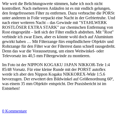
Wie weit die Belichtungswerte stimmen, habe ich noch nicht
kontrolliert. Nach mehreren Anläufen ist es mir endlich gelungen,
den festgefressenen Filter zu entfernen. Dazu verbrachte die PORSt
unter anderem in Folie verpackt eine Nacht in der Gefriertruhe. Und
nach einer weiteren Nacht – das Gewinde mit "STAHLWERK
ROSTLÖSER EXTRA STARK" zur chemischen Entfernung von
Rost eingesprüht – ließ sich der Filter endlich abdrehen. Mit "Rost"
verbinde ich zwar Eisen, aber es könnte wohl doch auf Aluminium
gewirkt haben … Mit Filterzange fürs empfindlichere Objektiv und
Rohrzange für den Filter war der Filterrest dann schnell rausgedreht.
Denn das war die Voraussetzung, um einen Weitwinkel- oder
Televorsatz ins 40,5 mm Filtergewinde zu montieren.
Im Foto ist der NIPPON KOGAKU JAPAN NIKKOR-Tele 1:4
85/48 Vorsatz. Für eine kleine Runde mit der PORST autoflex
werde ich aber den Nippon Kogaku NIKKOREX-Wide 1:5.6
bevorzugen. Der erweitert den Bildwinkel auf Größenordnung 60º,
was einem 35 mm Objektiv entspricht. Der Praxisbericht ist im
Entstehen!
0 Kommentare