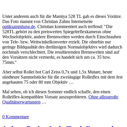
Unter anderem auch für die Mamiya 528 TL gab es dieses Vorätze.
Das Foto stammt von Christian Zahns Internetseite
optiksammlung.de
. Christian kommentiert auch treffend: "Die
528TL gehört zu den preiswerten Spiegelreflexkameras ohne
Wechselobjektiv, andere Brennweiten werden durch Einschrauben
von Tele- bzw. Weitwinkelkonverter erzielt. Die ohnehin nur
geringe Bildqualität des dreilinsigen Normalobjektivs wird dadurch
nochmals verschlechtert. Die resultierenden Brennweiten sind auf
den Vorsätzen nicht vermerkt, es handelt sich um ca. 35 bzw.
75mm."
Aber selbst Rollei bot Carl Zeiss 0,7x und 1,5x Mutare, heute
sündteure Sammelstücke für die zweiäugige Rolleiflex mit dem fest
angebauten 75 oder 80 mm Objektiv …
Mal sehen, ob ich diesen Sommer endlich schaffe, den einen
Rolleiflex-kompatiblen Vorsatz auszuprobieren.
Ohne allzugroße
Qualitätserwartungen
…
0 Kommentare