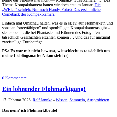
nenne das Fabrikat mal nicht — Kompakt-"Streetkamera" … Das
Thema Kompaktkamera hatten wir doch erst im Januar:
Die
„WELT“ schrieb: Nur noch Handy-Fotos? Das erstaunliche
Comeback der Kompaktkamera.
Einfach mal Umschau halten, was es in eBay, auf Flohmärketn und
sonst an "streetfähigen" und spottbilligen Kompaktkameras gibt –
siehe oben –, die bei Phantasie und Können des Fotografen
tatsächlich Geschichten erzählen können … Und das für maximal
zweistellige Eurobeträge …
PS.: Es war mir nicht bewusst, wie schlecht es tatsächlich um
meine Lieblingsmarke Nikon steht :-(
0 Kommentare
Ein lohnender Flohmarktgang!
17. Februar 2026,
Ralf Jannke
-
Wissen
,
Sammeln
,
Ausprobieren
Das nenn’ ich Flohmarktbeute!