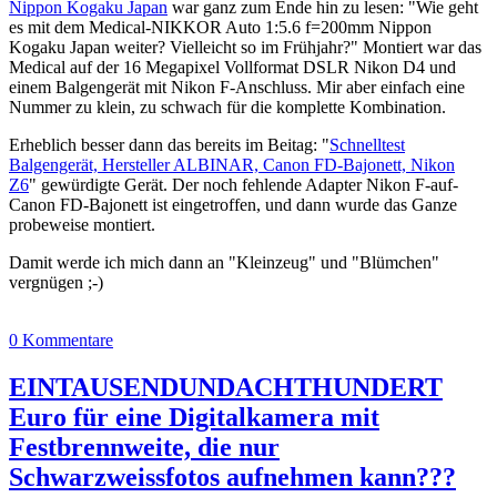
Nippon Kogaku Japan
war ganz zum Ende hin zu lesen: "Wie geht
es mit dem Medical-NIKKOR Auto 1:5.6 f=200mm Nippon
Kogaku Japan weiter? Vielleicht so im Frühjahr?" Montiert war das
Medical auf der 16 Megapixel Vollformat DSLR Nikon D4 und
einem Balgengerät mit Nikon F-Anschluss. Mir aber einfach eine
Nummer zu klein, zu schwach für die komplette Kombination.
Erheblich besser dann das bereits im Beitag: "
Schnelltest
Balgengerät, Hersteller ALBINAR, Canon FD-Bajonett, Nikon
Z6
" gewürdigte Gerät. Der noch fehlende Adapter Nikon F-auf-
Canon FD-Bajonett ist eingetroffen, und dann wurde das Ganze
probeweise montiert.
Damit werde ich mich dann an "Kleinzeug" und "Blümchen"
vergnügen ;-)
0 Kommentare
EINTAUSENDUNDACHTHUNDERT
Euro für eine Digitalkamera mit
Festbrennweite, die nur
Schwarzweissfotos aufnehmen kann???