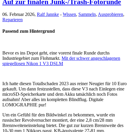
Auf zur finalen Junk-/Trash-Fotorunde
06. Februar 2026,
Ralf Jannke
-
Wissen
,
Sammeln
,
Ausprobieren
,
Reparieren
Passend zum Hintergrund
Bevor es ins Depot geht, eine vorerst finale Runde durchs
Industriegebiet zum Flohmarkt.
Mit der schwer angeschlagenen
spiegellosen Nikon 1 V3 DSLM
Ich hatte diesen Totallschaden 2023 aus reiner Neugier für 10 Euro
gekauft. Um dann festzustellen, dass diese V3 nach Einlegen eine
microSD-Speicherkarte und dem Akku tatsächlich noch Fotos
aufnahm! Aber alles im kompletten Blindflug. Digitale
LOMOGRAPHIE pur!
Um ein Gefühl für den Bildwinkel zu bekommen, wurde ein
russischer Revolversucher montiert, der eine 2,8 cm/28 mm
Brennweiteneinstelung bietet. Die gut zur kurzen Brennweite des
10-30 mm 1 Nikkors passt. KB-äquivalente 27-81 mm.