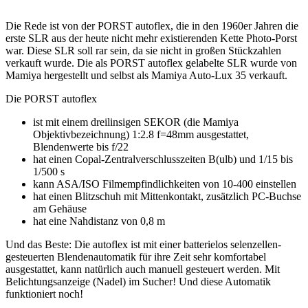
Die Rede ist von der PORST autoflex, die in den 1960er Jahren die
erste SLR aus der heute nicht mehr existierenden Kette Photo-Porst
war. Diese SLR soll rar sein, da sie nicht in großen Stückzahlen
verkauft wurde. Die als PORST autoflex gelabelte SLR wurde von
Mamiya hergestellt und selbst als Mamiya Auto-Lux 35 verkauft.
Die PORST autoflex
ist mit einem dreilinsigen SEKOR (die Mamiya
Objektivbezeichnung) 1:2.8 f=48mm ausgestattet,
Blendenwerte bis f/22
hat einen Copal-Zentralverschlusszeiten B(ulb) und 1/15 bis
1/500 s
kann ASA/ISO Filmempfindlichkeiten von 10-400 einstellen
hat einen Blitzschuh mit Mittenkontakt, zusätzlich PC-Buchse
am Gehäuse
hat eine Nahdistanz von 0,8 m
Und das Beste: Die autoflex ist mit einer batterielos selenzellen-
gesteuerten Blendenautomatik für ihre Zeit sehr komfortabel
ausgestattet, kann natürlich auch manuell gesteuert werden. Mit
Belichtungsanzeige (Nadel) im Sucher! Und diese Automatik
funktioniert noch!