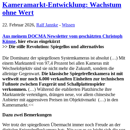
Kameramarkt-Entwicklung: Wachstum
ohne Wert
22. Februar 2026,
Ralf Jannke
-
Wissen
Aus meinem DOCMA Newsletter vom geschätzten Christoph
Künne
, hier etwas eingekürzt
>> Die stille Revolution: Spiegellos und alternativlos
Die Dominanz der spiegellosen Systemkameras ist absolut (…) Mit
einem Marktanteil von 97,4 Prozent bei allen Kameras mit
Wechselobjektiv sind sie nicht mehr die Zukunft, sondern die
alleinige Gegenwart.
Die klassische Spiegelreflexkamera ist mit
weltweit nur noch 6.000 verkauften Einheiten zur technischen
Fußnote zwischen Faxgerät und Schallplattenspieler
verkommen.
(…) Während die etablierten Platzhirsche ihre
Marktanteile verteidigen, drängen neue, vor allem chinesische
Anbieter mit aggressiven Preisen im Objektivmarkt (…) in den
Kameramarkt.<<
Dazu zwei Bemerkungen
Wer trotz der spiegellosen Übermacht immer noch Freude an der
digitalen Spiegelreflexkamera hat: Nie war es so leicht sich die vor