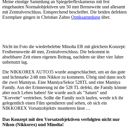
Meine einstige Sammlung an Spiegelreflexkameras mit fest
eingebauten Normalobjektiven um 50 mm Brennweite und allesamt
mit Zentralverschluss. Entsprechend beschriftet. Die beiden defekten
Exemplare gingen in Christian Zahns
Optiksammlung
über.
Nicht im Foto die wiederbelebte Minolta ER mit gleichem Konzept:
Festbrennweite 48 mm, Zentralverschluss. Die bekommt in
absehbarer Zeit einen eigenen Beitrag, nachdem sie über vier Jahre
unbenutzt lag.
Die NIKKOREX AUTO35 wurde ausgeschlachtet, um an das gute
und lichtstarke 2/48 mm Nikkor zu kommem. Übrig sind dann noch
die zwei Mamiyas. Eine Mamiya/Sekor 528TL und eine Mamiya
Family. Aus der Erinnerung ist die 528 TL defekt, die Family könnte
aber noch Leben haben! Sie wurde auch als "Saturn" und
"Korvette" vertrieben. Sollte die Family noch laufen, werde ich ihr
gelegentlich einen Film spendieren und sehen, ob sich ein
NIKKOREX Vorsatzobjektiv montieren lässt …
Das Konzept mit den Vorsatzobjektiven verfolgten nicht nur
Nikon (Nikkorex) und Minolta!