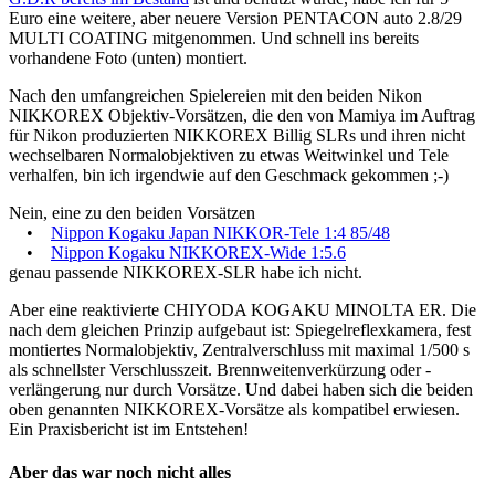
Euro eine weitere, aber neuere Version PENTACON auto 2.8/29
MULTI COATING mitgenommen. Und schnell ins bereits
vorhandene Foto (unten) montiert.
Nach den umfangreichen Spielereien mit den beiden Nikon
NIKKOREX Objektiv-Vorsätzen, die den von Mamiya im Auftrag
für Nikon produzierten NIKKOREX Billig SLRs und ihren nicht
wechselbaren Normalobjektiven zu etwas Weitwinkel und Tele
verhalfen, bin ich irgendwie auf den Geschmack gekommen ;-)
Nein, eine zu den beiden Vorsätzen
•
Nippon Kogaku Japan NIKKOR-Tele 1:4 85/48
•
Nippon Kogaku NIKKOREX-Wide 1:5.6
genau passende NIKKOREX-SLR habe ich nicht.
Aber eine reaktivierte CHIYODA KOGAKU MINOLTA ER. Die
nach dem gleichen Prinzip aufgebaut ist: Spiegelreflexkamera, fest
montiertes Normalobjektiv, Zentralverschluss mit maximal 1/500 s
als schnellster Verschlusszeit. Brennweitenverkürzung oder -
verlängerung nur durch Vorsätze. Und dabei haben sich die beiden
oben genannten NIKKOREX-Vorsätze als kompatibel erwiesen.
Ein Praxisbericht ist im Entstehen!
Aber das war noch nicht alles