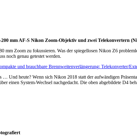
/80-200 mm AF-S Nikon Zoom-Objektiv und zwei Telekonvertern (N
2-680 mm Zoom zu fokussieren. Was der spiegellosen Nikon Z6 problem
uss noch genau getestet werden.
kompakte und brauchbare Brennweitenverlängerung: Telekonverter/Exte
ls … Und heute? Wenn sich Nikon 2018 statt der aufwändigen Präsenta
e über einen System-Wechsel nachgedacht. Die oben abgebildete D4 behal
tografiert