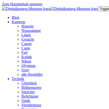
Zum Hauptinhalt springen
Toggle
Blog
Kameras
Historie
Neuzugänge
Listen
Gesucht
Canon
Casio
Fuji
Kodak
Nikon
Olympus
Sony
alle Hersteller
Technik
Überblick
Bildsensoren
Speicher
Belichtung
Optik
Verarbeitung