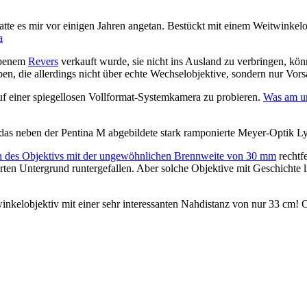
hatte es mir vor einigen Jahren angetan. Bestückt mit einem Weitwink
a
iebenem
Revers
verkauft wurde, sie nicht ins Ausland zu verbringen, k
en, die allerdings nicht über echte Wechselobjektive, sondern nur Vors
uf einer spiegellosen Vollformat-Systemkamera zu probieren.
Was am un
s das neben der Pentina M abgebildete stark ramponierte Meyer-Optik 
 des Objektivs mit der ungewöhnlichen Brennweite von 30 mm
rechtfe
n Untergrund runtergefallen. Aber solche Objektive mit Geschichte lie
kelobjektiv mit einer sehr interessanten Nahdistanz von nur 33 cm! O