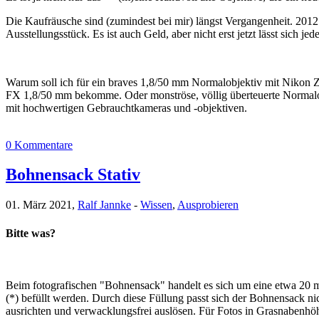
Die Kaufräusche sind (zumindest bei mir) längst Vergangenheit. 201
Ausstellungsstück. Es ist auch Geld, aber nicht erst jetzt lässt sich j
Warum soll ich für ein braves 1,8/50 mm Normalobjektiv mit Nikon 
FX 1,8/50 mm bekomme. Oder monströse, völlig überteuerte Normalobje
mit hochwertigen Gebrauchtkameras und -objektiven.
0 Kommentare
Bohnensack Stativ
01. März 2021,
Ralf Jannke
-
Wissen
,
Ausprobieren
Bitte was?
Beim fotografischen "Bohnensack" handelt es sich um eine etwa 20 m
(*) befüllt werden. Durch diese Füllung passt sich der Bohnensack nic
ausrichten und verwacklungsfrei auslösen. Für Fotos in Grasnabenhöh