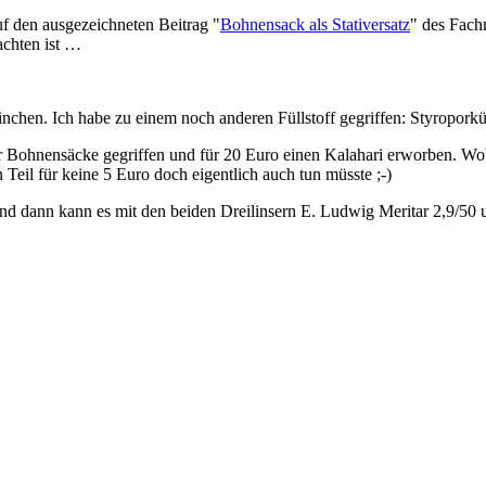
uf den ausgezeichneten Beitrag "
Bohnensack als Stativersatz
" des Fach
achten ist …
inchen. Ich habe zu einem noch anderen Füllstoff gegriffen: Styropork
er Bohnensäcke gegriffen und für 20 Euro einen Kalahari erworben. Wo
Teil für keine 5 Euro doch eigentlich auch tun müsste ;-)
n. Und dann kann es mit den beiden Dreilinsern E. Ludwig Meritar 