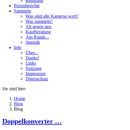
Reparatur
Praxisberichte
Sammeln
Was sind alte Kameras wert?
Was sammeln?
Alt gegen neu
Kaufberatung
Am Rande...
Statistik
Info
Über...
Danke!
Links
Nutzung
Impressum
Datenschutz
Sie sind hier:
Home
Blog
Blog
Doppelkonverter …