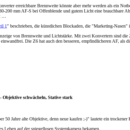
ekonverter erreichbare Brennweite könnte aber mehr werden als ein No
0-200 mm AF-S bei Offenblende und gutem Licht eine brauchbare Abbild
ht …
il 1
" beschrieben, die künstlichen Blockaden, die "Marketing-Nasen"
 Anzeige von Brennweite und Lichtstärke. Mit zwei Konvertern sind die 
 einwandfrei. Die Z6 hat auch den besseren, empfindlicheren AF, als 
Objektive schwächeln, Stative stark
ieber 50 Jahre alte Objektive, denn neue kaufen ;-)" lautete ein troc
neues Leben auf der spiegellosen Systemkamera bekamen.