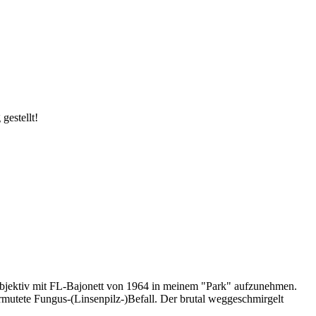
estellt!
n Objektiv mit FL-Bajonett von 1964 in meinem "Park" aufzunehmen.
ermutete Fungus-(Linsenpilz-)Befall. Der brutal weggeschmirgelt