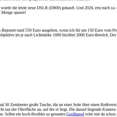
2 wurde die letzte neue DSLR (D800) gekauft. Und 2020, erst nach ca.
ede Menge sparen!
Z-Bajonett rund 550 Euro ausgeben, wenn ich für um 150 Euro vom Pro
ktive im je nach Lichtstärke 1000 bis/über 2000 Euro-Bereich. Der Ma
al 30 Zentimeter große Tasche, die an einer Seite über einen Reißvers
ht nur der Oberfläche an, auf der er liegt. Die darauf liegende Kamera
e. Selbst ein hoch-flexibles so genantes
Gorillapod
wäre mir da schon 