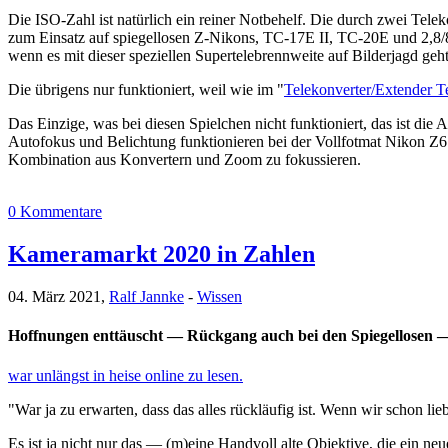
Die ISO-Zahl ist natürlich ein reiner Notbehelf. Die durch zwei Tel
zum Einsatz auf spiegellosen Z-Nikons, TC-17E II, TC-20E und 2,8/8
wenn es mit dieser speziellen Supertelebrennweite auf Bilderjagd ge
Die übrigens nur funktioniert, weil wie im "
Telekonverter/Extender Te
Das Einzige, was bei diesen Spielchen nicht funktioniert, das ist die
Autofokus und Belichtung funktionieren bei der Vollfotmat Nikon Z6
Kombination aus Konvertern und Zoom zu fokussieren.
0 Kommentare
Kameramarkt 2020 in Zahlen
04. März 2021,
Ralf Jannke
-
Wissen
Hoffnungen enttäuscht — Rückgang auch bei den Spiegellosen — 
war unlängst in heise online zu lesen.
"War ja zu erwarten, dass das alles rückläufig ist. Wenn wir schon l
Es ist ja nicht nur das — (m)eine Handvoll alte Objektive, die ein 