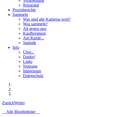
Verarbeitung
Reparatur
Praxisberichte
Sammeln
Was sind alte Kameras wert?
Was sammeln?
Alt gegen neu
Kaufberatung
Am Rande...
Statistik
Info
Über...
Danke!
Links
Nutzung
Impressum
Datenschutz
Zurück
Weiter
Alle Blogbeiträge