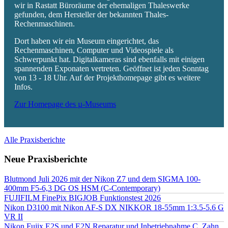
wir in Rastatt Büroräume der ehemaligen Thaleswerke
gefunden, dem Hersteller der bekannten Thales-
Rechenmaschinen.
Dort haben wir ein Museum eingerichtet, das
Rechenmaschinen, Computer und Videospiele als
Schwerpunkt hat. Digitalkameras sind ebenfalls mit einigen
spannenden Exponaten vertreten. Geöffnet ist jeden Sonntag
von 13 - 18 Uhr. Auf der Projekthomepage gibt es weitere
Infos.
Zur Homepage des µ-Museums
Alle Praxisberichte
Neue Praxisberichte
Blutmond Juli 2026 mit der Nikon Z7 und dem SIGMA 100-
400mm F5-6,3 DG OS HSM (C-Contemporary)
FUJIFILM FinePix BIGJOB Funktionstest 2026
Nikon D3100 mit Nikon AF-S DX NIKKOR 18-55mm 1:3.5-5.6 G
VR II
Nikon Fujix E2S und E2N Reparatur und Inbetriebnahme C. Zahn