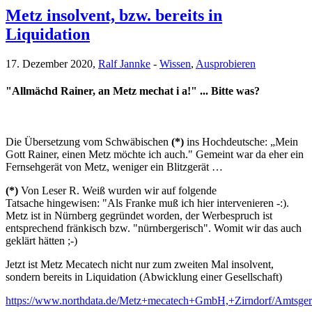
Metz insolvent, bzw. bereits in
Liquidation
17. Dezember 2020,
Ralf Jannke
-
Wissen
,
Ausprobieren
"Allmächd Rainer, an Metz mechat i a!" ... Bitte was?
Die Übersetzung vom Schwäbischen
(*)
ins Hochdeutsche: „Mein
Gott Rainer, einen Metz möchte ich auch." Gemeint war da eher ein
Fernsehgerät von Metz, weniger ein Blitzgerät …
(*)
Von Leser R. Weiß wurden wir auf folgende
Tatsache hingewisen: "Als Franke muß ich hier intervenieren -:).
Metz ist in Nürnberg gegründet worden, der Werbespruch ist
entsprechend fränkisch bzw. "nürnbergerisch". Womit wir das auch
geklärt hätten ;-)
Jetzt ist Metz Mecatech nicht nur zum zweiten Mal insolvent,
sondern bereits in Liquidation (Abwicklung einer Gesellschaft)
https://www.northdata.de/Metz+mecatech+GmbH,+Zirndorf/Amtsg