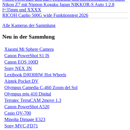
Nikon Z7 mit Nippon Kogaku Japan NIKKOR-S Auto 1:2.8
f=35mm und XXXX
RICOH Caplio 500G wide Funktionstest 2026
Alle Kameras der Sammlung
Neu in der Sammlung
Xiaomi Mi Sphere Camera
Canon PowerShot S1 IS
Canon EOS 100D
Sony NEX 3N
Lexibook DJ030HW Hot Wheels
Aiptek Pocket DV
Olympus Camedia C-460 Zoom del Sol
Olympus mju 410 Digital
Terratec TerraCAM 2move 1.3
Canon PowerShot A520
Casio QV-700
Minolta Dimage E323
Sony MVC-FD71