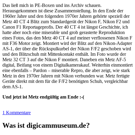
Das ließ mich in PE-Boxen und ins Archiv schauen.
Herausgekommen ist diese Zusammenstellung. In den Ende der
1960er Jahre und den folgenden 1970er Jahren gehörte speziell der
Metz 40 CT 4 Blitz zum Standardgerät der Nikon F, Nikon F2 und
Canon F1 Reportageprofis. Der 40 CT 4 ist längst Geschichte, ich
hatte aber noch eine miserable und grob gerasterte Reproduktion
eines Fotos, das den Metz 40 CT 4 auf meiner verflossenen Nikon F
mit F36 Motor zeigt. Montiert wird der Blitz auf den Nikon-Adapter
AS-1, der über die Rückspulkurbel der Nikon F/F2 geschoben wird
und den Blitzschuh mit Mittenkontakt enthält. Im Foto wurde der
Metz 32 CT 3 auf die Nikon F montiert. Daneben ein Metz AF-5
digital, Beifang von einem Digitalkamerakauf. Weiterhin einmontiert
eine ebenfalls – Pardon – miserable Repro, die aber zeigt, wie stark
Metz in den 1970er Jahren mit Nikon verbunden war. Metz fertigte
Geräte direkt mit dem für die F/F2 benötigten Schuh, vergleichbar
dem AS-1.
Und jetzt ist Metz endgültig am Ende :-(
1 Kommentare
Was ist digicammuseum.de?