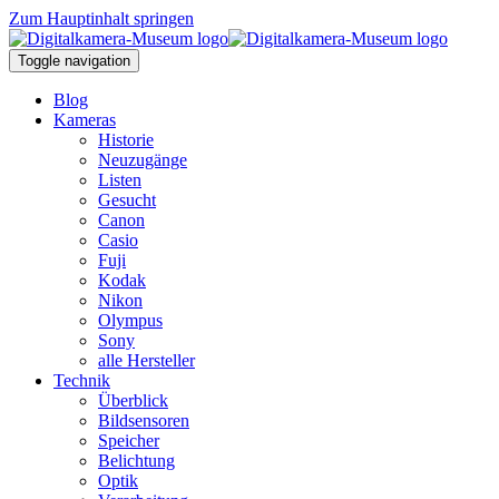
Zum Hauptinhalt springen
Toggle navigation
Blog
Kameras
Historie
Neuzugänge
Listen
Gesucht
Canon
Casio
Fuji
Kodak
Nikon
Olympus
Sony
alle Hersteller
Technik
Überblick
Bildsensoren
Speicher
Belichtung
Optik