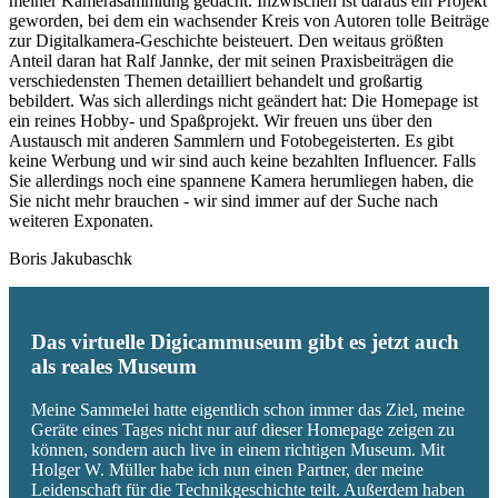
meiner Kamerasammlung gedacht. Inzwischen ist daraus ein Projekt
geworden, bei dem ein wachsender Kreis von Autoren tolle Beiträge
zur Digitalkamera-Geschichte beisteuert. Den weitaus größten
Anteil daran hat Ralf Jannke, der mit seinen Praxisbeiträgen die
verschiedensten Themen detailliert behandelt und großartig
bebildert. Was sich allerdings nicht geändert hat: Die Homepage ist
ein reines Hobby- und Spaßprojekt. Wir freuen uns über den
Austausch mit anderen Sammlern und Fotobegeisterten. Es gibt
keine Werbung und wir sind auch keine bezahlten Influencer. Falls
Sie allerdings noch eine spannene Kamera herumliegen haben, die
Sie nicht mehr brauchen - wir sind immer auf der Suche nach
weiteren Exponaten.
Boris Jakubaschk
Das virtuelle Digicammuseum gibt es jetzt auch
als reales Museum
Meine Sammelei hatte eigentlich schon immer das Ziel, meine
Geräte eines Tages nicht nur auf dieser Homepage zeigen zu
können, sondern auch live in einem richtigen Museum. Mit
Holger W. Müller habe ich nun einen Partner, der meine
Leidenschaft für die Technikgeschichte teilt. Außerdem haben