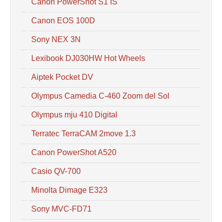
Canon PowerShot S1 IS
Canon EOS 100D
Sony NEX 3N
Lexibook DJ030HW Hot Wheels
Aiptek Pocket DV
Olympus Camedia C-460 Zoom del Sol
Olympus mju 410 Digital
Terratec TerraCAM 2move 1.3
Canon PowerShot A520
Casio QV-700
Minolta Dimage E323
Sony MVC-FD71