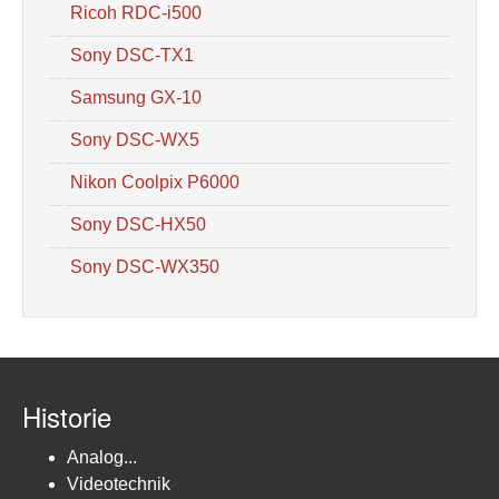
Ricoh RDC-i500
Sony DSC-TX1
Samsung GX-10
Sony DSC-WX5
Nikon Coolpix P6000
Sony DSC-HX50
Sony DSC-WX350
Historie
Analog...
Videotechnik