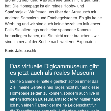
großartig bebildert. Was sich allerdings nicht geändert
hat: Die Homepage ist ein reines Hobby- und
Spaßprojekt. Wir freuen uns über den Austausch mit
anderen Sammlern und Fotobegeisterten. Es gibt keine
Werbung und wir sind auch keine bezahlten Influencer.
Falls Sie allerdings noch eine spannene Kamera
herumliegen haben, die Sie nicht mehr brauchen - wir
sind immer auf der Suche nach weiteren Exponaten.
Boris Jakubaschk
Das virtuelle Digicammuseum gibt
es jetzt auch als reales Museum
Meine Sammelei hatte eigentlich schon immer das
Ziel, meine Geräte eines Tages nicht nur auf dieser
Homepage zeigen zu können, sondern auch live in
einem richtigen Museum. Mit Holger W. Müller habe
ich nun einen Partner, der meine Leidenschaft für