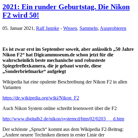
2021: Ein runder Geburtstag. Die Nikon
F2 wird 50!
05. Januar 2021,
Ralf Jannke
-
Wissen
,
Sammeln
,
Ausprobieren
Es ist zwar erst im September soweit, aber anlässlich „50 Jahre
Nikon F2“ hat Digicammuseum.de schon jetzt für die
wahrscheinlich beste mechanische und robusteste
Spiegelreflexkamera, die je gebaut wurde, diese
„Sonderbriefmarke“ aufgelegt
Wikipedia hat eine opulente Beschreibung der Nikon F2 in allen
Varianten
https://de.wikipedia.org/wiki/Nikon_F2
Auch Nikon System online schreibt lesenswert über die F2
http://www.digitalb2.de/nikon/systemcd/htm/02/0203___d.htm
Der schönste „Spruch“ kommt aus dem Wikipedia F2-Beitrag:
„Andere neuere Techniken dienen in erster Linie der