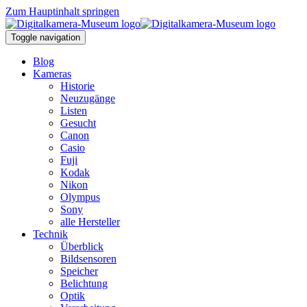
Zum Hauptinhalt springen
Toggle navigation
Blog
Kameras
Historie
Neuzugänge
Listen
Gesucht
Canon
Casio
Fuji
Kodak
Nikon
Olympus
Sony
alle Hersteller
Technik
Überblick
Bildsensoren
Speicher
Belichtung
Optik