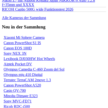
Nikon Z7 mit Nippon Kogaku Japan NIKKOR-S Auto 1:2.8
f=35mm und XXXX
RICOH Caplio 500G wide Funktionstest 2026
Alle Kameras der Sammlung
Neu in der Sammlung
Xiaomi Mi Sphere Camera
Canon PowerShot S1 IS
Canon EOS 100D
Sony NEX 3N
Lexibook DJ030HW Hot Wheels
Aiptek Pocket DV
Olympus Camedia C-460 Zoom del Sol
Olympus mju 410 Digital
Terratec TerraCAM 2move 1.3
Canon PowerShot A520
Casio QV-700
Minolta Dimage E323
Sony MVC-FD71
Ricoh RDC-i500