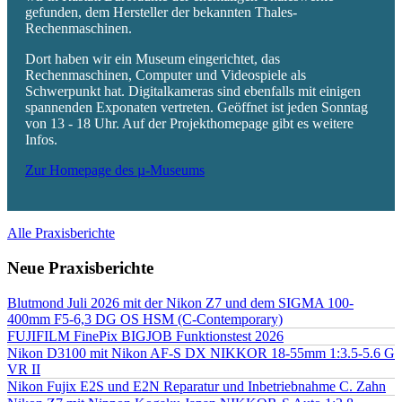
gefunden, dem Hersteller der bekannten Thales-
Rechenmaschinen.
Dort haben wir ein Museum eingerichtet, das
Rechenmaschinen, Computer und Videospiele als
Schwerpunkt hat. Digitalkameras sind ebenfalls mit einigen
spannenden Exponaten vertreten. Geöffnet ist jeden Sonntag
von 13 - 18 Uhr. Auf der Projekthomepage gibt es weitere
Infos.
Zur Homepage des µ-Museums
Alle Praxisberichte
Neue Praxisberichte
Blutmond Juli 2026 mit der Nikon Z7 und dem SIGMA 100-
400mm F5-6,3 DG OS HSM (C-Contemporary)
FUJIFILM FinePix BIGJOB Funktionstest 2026
Nikon D3100 mit Nikon AF-S DX NIKKOR 18-55mm 1:3.5-5.6 G
VR II
Nikon Fujix E2S und E2N Reparatur und Inbetriebnahme C. Zahn