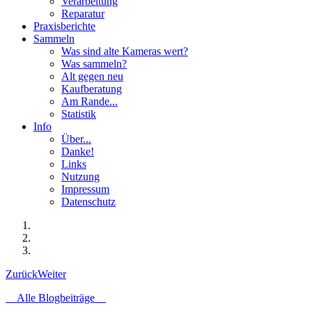
Verarbeitung
Reparatur
Praxisberichte
Sammeln
Was sind alte Kameras wert?
Was sammeln?
Alt gegen neu
Kaufberatung
Am Rande...
Statistik
Info
Über...
Danke!
Links
Nutzung
Impressum
Datenschutz
Zurück
Weiter
Alle Blogbeiträge