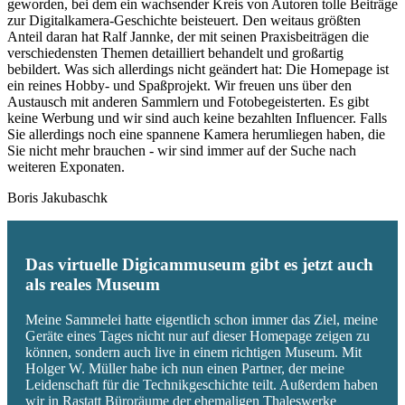
geworden, bei dem ein wachsender Kreis von Autoren tolle Beiträge
zur Digitalkamera-Geschichte beisteuert. Den weitaus größten
Anteil daran hat Ralf Jannke, der mit seinen Praxisbeiträgen die
verschiedensten Themen detailliert behandelt und großartig
bebildert. Was sich allerdings nicht geändert hat: Die Homepage ist
ein reines Hobby- und Spaßprojekt. Wir freuen uns über den
Austausch mit anderen Sammlern und Fotobegeisterten. Es gibt
keine Werbung und wir sind auch keine bezahlten Influencer. Falls
Sie allerdings noch eine spannene Kamera herumliegen haben, die
Sie nicht mehr brauchen - wir sind immer auf der Suche nach
weiteren Exponaten.
Boris Jakubaschk
Das virtuelle Digicammuseum gibt es jetzt auch
als reales Museum
Meine Sammelei hatte eigentlich schon immer das Ziel, meine
Geräte eines Tages nicht nur auf dieser Homepage zeigen zu
können, sondern auch live in einem richtigen Museum. Mit
Holger W. Müller habe ich nun einen Partner, der meine
Leidenschaft für die Technikgeschichte teilt. Außerdem haben
wir in Rastatt Büroräume der ehemaligen Thaleswerke