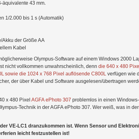
B-äquivalente 43 mm.
 1/2.000 bis 1 s (Automatik)
ie/Akku der Größe AA
iellem Kabel
öglicherweise Olympus-Software auf einem Windows 2000 La
ist nicht vollkommen unwahrscheinlich, denn
die 640 x 480 Pixe
L sowie die 1024 x 768 Pixel auflösende C800L
verfügen wie d
her, der über Kabel und Software ausgelesen/übertragen wer
640 x 480 Pixel
AGFA ePhoto 307
problemlos in einen Windows-
Olympus-Technik in der AGFA ePhoto 307. Wer weiß, was in der
der der VE-LC1 dranzukommen ist. Wenn Sensor und Elektron
erien leicht festzustellen ist!