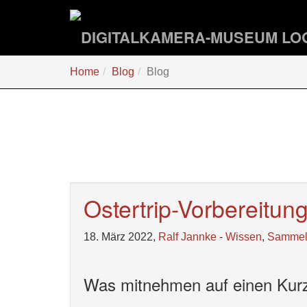
Zum
Hauptinhalt
springen
Sie
Home
Blog
Blog
sind
hier:
Ostertrip-Vorbereitun
18. März 2022,
Ralf Jannke
-
Wissen
,
Samme
Was mitnehmen auf einen Kurz