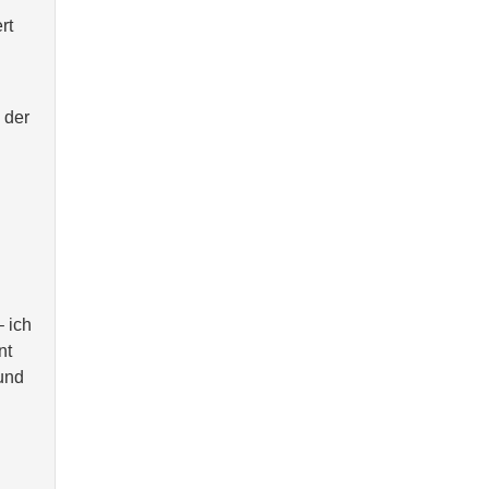
rt
 der
– ich
nt
 und