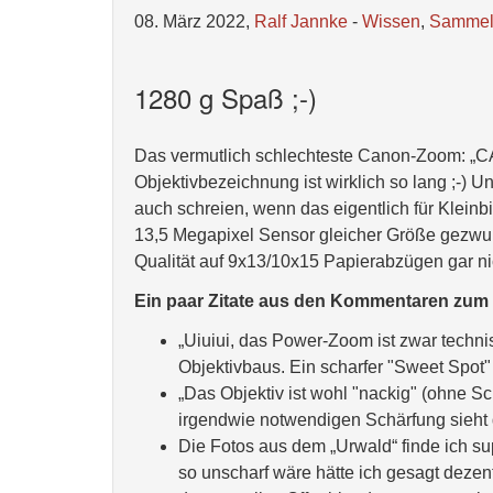
08. März 2022,
Ralf Jannke
-
Wissen
,
Samme
1280 g Spaß ;-)
Das vermutlich schlechteste Canon-Zoom:
Objektivbezeichnung ist wirklich so lang ;-) U
auch schreien, wenn das eigentlich für Kleinb
13,5 Megapixel Sensor gleicher Größe gezwun
Qualität auf 9x13/10x15 Papierabzügen gar nic
Ein paar Zitate aus den Kommentaren zu
„Uiuiui, das Power-Zoom ist zwar technis
Objektivbaus. Ein scharfer "Sweet Spo
„Das Objektiv ist wohl "nackig" (ohne Sc
irgendwie notwendigen Schärfung sieht d
Die Fotos aus dem „Urwald“ finde ich su
so unscharf wäre hätte ich gesagt dezent