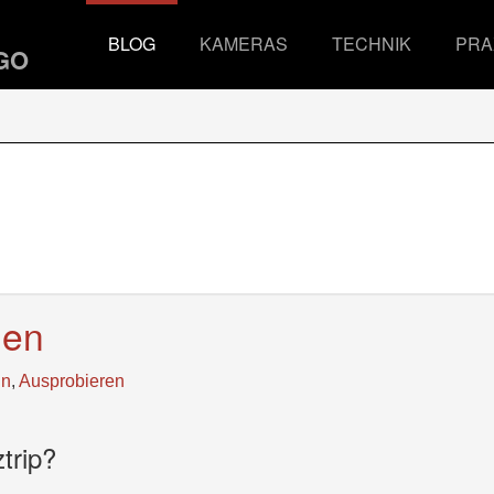
BLOG
KAMERAS
TECHNIK
PRA
gen
ln
,
Ausprobieren
trip?