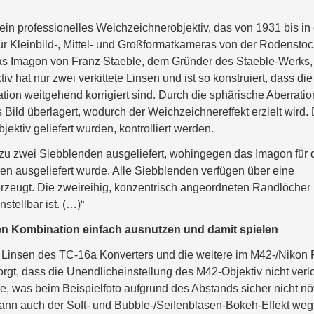
ein professionelles Weichzeichnerobjektiv, das von 1931 bis in 
r Kleinbild-, Mittel- und Großformatkameras von der Rodenstoc
s Imagon von Franz Staeble, dem Gründer des Staeble-Werks,
 hat nur zwei verkittete Linsen und ist so konstruiert, dass die
ation weitgehend korrigiert sind. Durch die sphärische Aberratio
 Bild überlagert, wodurch der Weichzeichnereffekt erzielt wird.
ektiv geliefert wurden, kontrolliert werden.
 zu zwei Siebblenden ausgeliefert, wohingegen das Imagon für 
en ausgeliefert wurde. Alle Siebblenden verfügen über eine
 erzeugt. Die zweireihig, konzentrisch angeordneten Randlöcher
tellbar ist. (…)“
n Kombination einfach ausnutzen und damit spielen
5 Linsen des TC-16a Konverters und die weitere im M42-/Nikon 
orgt, dass die Unendlicheinstellung des M42-Objektiv nicht verl
e, was beim Beispielfoto aufgrund des Abstands sicher nicht nö
nn auch der Soft- und Bubble-/Seifenblasen-Bokeh-Effekt weg