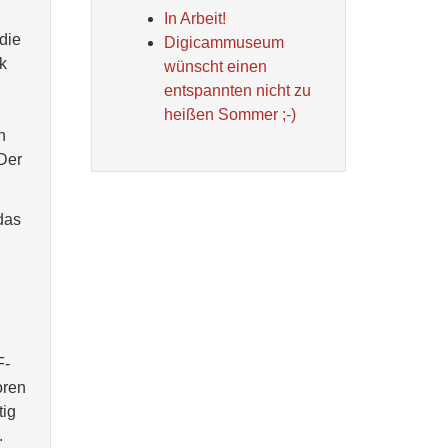
In Arbeit!
die
Digicammuseum
k
wünscht einen
entspannten nicht zu
heißen Sommer ;-)
n
 Der
das
F-
oren
tig
.