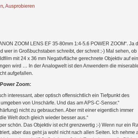
ln
,
Ausprobieren
 „CANON ZOOM LENS EF 35-80mm 1:4-5.6 POWER ZOOM“. Ja d
nd wer in Großbuchstaben schreibt, der schreit ;-) Mal sehen, ob
ildfilm mit 24 x 36 mm Negativfläche gerechnete Objektiv auf ei
gen wird … In der Analogwelt ist den Anwendern die miserabl
ht aufgefallen.
m Power Zoom:
ch interessant, aber optisch offensichtlich ein Tiefpunkt des
t" umgeben von Unschärfe. Und das am APS-C-Sensor.“
härfung) nicht zu gebrauchen. Aber mit einer eigentlich immer
ie Welt doch gleich wieder besser aus.“
per schön. Das Objektiv ist echt grenzwertig ;-) Wenn nur ein R
riert, aber das geht ja wohl nicht nach allen Seiten. Ich nehme 