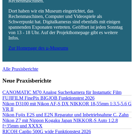
Rechenmaschinen.
Dort haben wir ein Museum eingerichtet, das
Rechenmaschinen, Computer und Videospiele als
Schwerpunkt hat. Digitalkameras sind ebenfalls mit einigen
spannenden Exponaten vertreten. Geöffnet ist jeden Sonntag
von 13 - 18 Uhr. Auf der Projekthomepage gibt es weitere
Infos.
Zur Homepage des µ-Museums
Alle Praxisberichte
Neue Praxisberichte
CANOMATIC M70 Analog Sucherkamera für Instamatic Film
FUJIFILM FinePix BIGJOB Funktionstest 2026
Nikon D3100 mit Nikon AF-S DX NIKKOR 18-55mm 1:3.5-5.6 G
VR II
Nikon Fujix E2S und E2N Reparatur und Inbetriebnahme C. Zahn
Nikon Z7 mit Nippon Kogaku Japan NIKKOR-S Auto 1:2.8
f=35mm und XXXX
RICOH Caplio 500G wide Funktionstest 2026