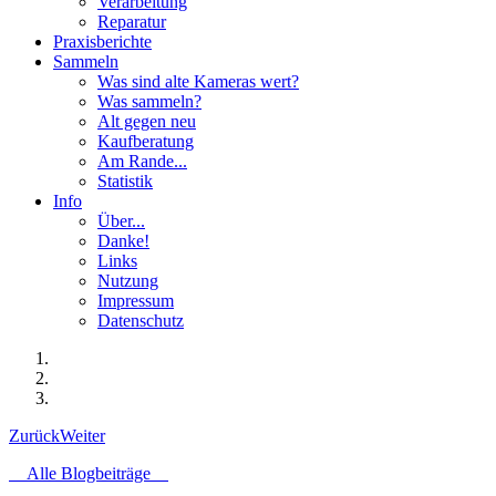
Verarbeitung
Reparatur
Praxisberichte
Sammeln
Was sind alte Kameras wert?
Was sammeln?
Alt gegen neu
Kaufberatung
Am Rande...
Statistik
Info
Über...
Danke!
Links
Nutzung
Impressum
Datenschutz
Zurück
Weiter
Alle Blogbeiträge