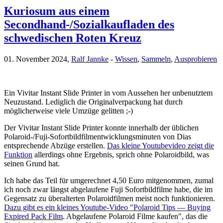
Kuriosum aus einem
Secondhand-/Sozialkaufladen des
schwedischen Roten Kreuz
01. November 2024,
Ralf Jannke
-
Wissen
,
Sammeln
,
Ausprobieren
Ein Vivitar Instant Slide Printer in vom Aussehen her unbenutztem
Neuzustand. Lediglich die Originalverpackung hat durch
möglicherweise viele Umzüge gelitten ;-)
Der Vivitar Instant Slide Printer konnte innerhalb der üblichen
Polaroid-/Fuji-Sofortbildfilmentwicklungsminuten von Dias
entsprechende Abzüge erstellen.
Das kleine Youtubevideo zeigt die
Funktion
allerdings ohne Ergebnis, sprich ohne Polaroidbild, was
seinen Grund hat.
Ich habe das Teil für umgerechnet 4,50 Euro mitgenommen, zumal
ich noch zwar längst abgelaufene Fuji Sofortbildfilme habe, die im
Gegensatz zu überalterten Polaroidfilmen meist noch funktionieren.
Dazu gibt es ein kleines Youtube-Video "Polaroid Tips — Buying
Expired Pack Film
. Abgelaufene Polaroid Filme kaufen", das die