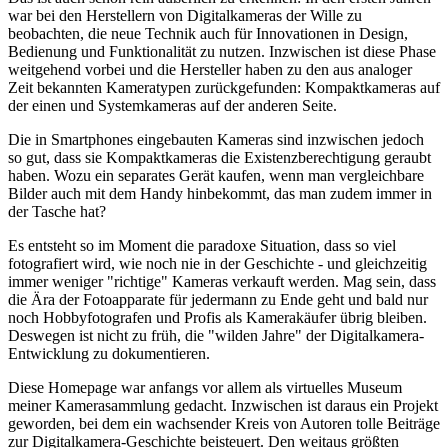
war bei den Herstellern von Digitalkameras der Wille zu
beobachten, die neue Technik auch für Innovationen in Design,
Bedienung und Funktionalität zu nutzen. Inzwischen ist diese Phase
weitgehend vorbei und die Hersteller haben zu den aus analoger
Zeit bekannten Kameratypen zurückgefunden: Kompaktkameras auf
der einen und Systemkameras auf der anderen Seite.
Die in Smartphones eingebauten Kameras sind inzwischen jedoch
so gut, dass sie Kompaktkameras die Existenzberechtigung geraubt
haben. Wozu ein separates Gerät kaufen, wenn man vergleichbare
Bilder auch mit dem Handy hinbekommt, das man zudem immer in
der Tasche hat?
Es entsteht so im Moment die paradoxe Situation, dass so viel
fotografiert wird, wie noch nie in der Geschichte - und gleichzeitig
immer weniger "richtige" Kameras verkauft werden. Mag sein, dass
die Ära der Fotoapparate für jedermann zu Ende geht und bald nur
noch Hobbyfotografen und Profis als Kamerakäufer übrig bleiben.
Deswegen ist nicht zu früh, die "wilden Jahre" der Digitalkamera-
Entwicklung zu dokumentieren.
Diese Homepage war anfangs vor allem als virtuelles Museum
meiner Kamerasammlung gedacht. Inzwischen ist daraus ein Projekt
geworden, bei dem ein wachsender Kreis von Autoren tolle Beiträge
zur Digitalkamera-Geschichte beisteuert. Den weitaus größten