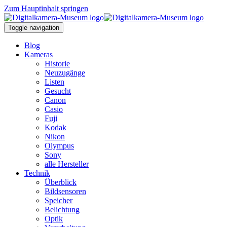
Zum Hauptinhalt springen
Toggle navigation
Blog
Kameras
Historie
Neuzugänge
Listen
Gesucht
Canon
Casio
Fuji
Kodak
Nikon
Olympus
Sony
alle Hersteller
Technik
Überblick
Bildsensoren
Speicher
Belichtung
Optik