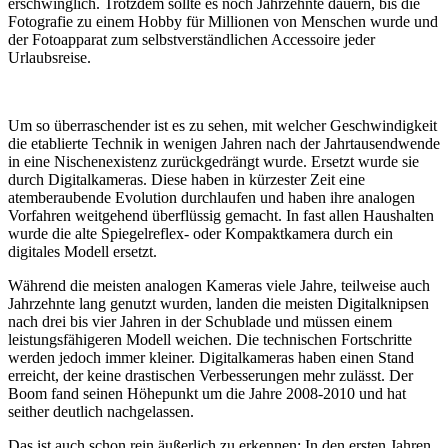
erschwinglich. Trotzdem sollte es noch Jahrzehnte dauern, bis die
Fotografie zu einem Hobby für Millionen von Menschen wurde und
der Fotoapparat zum selbstverständlichen Accessoire jeder
Urlaubsreise.
Um so überraschender ist es zu sehen, mit welcher Geschwindigkeit
die etablierte Technik in wenigen Jahren nach der Jahrtausendwende
in eine Nischenexistenz zurückgedrängt wurde. Ersetzt wurde sie
durch Digitalkameras. Diese haben in kürzester Zeit eine
atemberaubende Evolution durchlaufen und haben ihre analogen
Vorfahren weitgehend überflüssig gemacht. In fast allen Haushalten
wurde die alte Spiegelreflex- oder Kompaktkamera durch ein
digitales Modell ersetzt.
Während die meisten analogen Kameras viele Jahre, teilweise auch
Jahrzehnte lang genutzt wurden, landen die meisten Digitalknipsen
nach drei bis vier Jahren in der Schublade und müssen einem
leistungsfähigeren Modell weichen. Die technischen Fortschritte
werden jedoch immer kleiner. Digitalkameras haben einen Stand
erreicht, der keine drastischen Verbesserungen mehr zulässt. Der
Boom fand seinen Höhepunkt um die Jahre 2008-2010 und hat
seither deutlich nachgelassen.
Das ist auch schon rein äußerlich zu erkennen: In den ersten Jahren