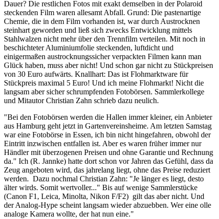
Dauer? Die restlichen Fotos mit exakt demselben in der Polaroid
steckenden Film waren allesamt Abfall. Grund: Die pastenartige
Chemie, die in dem Film vorhanden ist, war durch Austrocknen
steinhart geworden und ließ sich zwecks Entwicklung mittels
Stahlwalzen nicht mehr über den Trennfilm verteilen. Mit noch in
beschichteter Aluminiumfolie steckenden, luftdicht und
einigermaßen austrocknungssicher verpackten Filmen kann man
Glück haben, muss aber nicht! Und schon gar nicht zu Stückpreisen
von 30 Euro aufwärts. Knallhart: Das ist Flohmarktware für
Stückpreis maximal 5 Euro! Und ich meine Flohmarkt! Nicht die
langsam aber sicher schrumpfenden Fotobörsen. Sammlerkollege
und Mitautor Christian Zahn schrieb dazu neulich.
"Bei den Fotobörsen werden die Hallen immer kleiner, ein Anbieter
aus Hamburg geht jetzt in Gartenvereinsheime. Am letzten Samstag
war eine Fotobörse in Essen, ich bin nicht hingefahren, obwohl der
Eintritt inzwischen entfallen ist. Aber es waren früher immer nur
Händler mit überzogenen Preisen und ohne Garantie und Rechnung
da." Ich (R. Jannke) hatte dort schon vor Jahren das Gefühl, dass da
Zeug angeboten wird, das jahrelang liegt, ohne das Preise reduziert
werden. Dazu nochmal Christian Zahn: "Je länger es liegt, desto
älter wirds. Somit wertvoller..." Bis auf wenige Sammlerstücke
(Canon F1, Leica, Minolta, Nikon F/F2) gilt das aber nicht. Und
der Analog-Hype scheint langsam wieder abzuebben. Wer eine olle
analoge Kamera wollte, der hat nun eine."