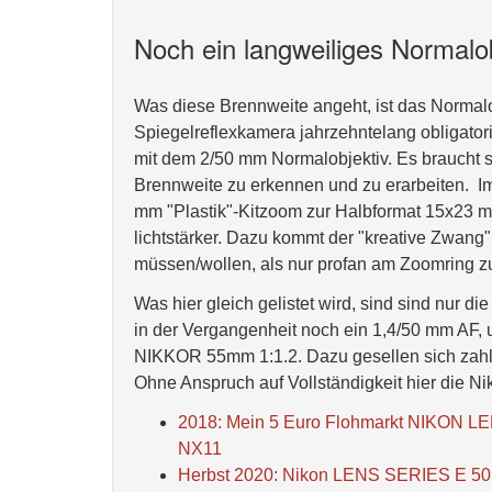
Noch ein langweiliges Normalo
Was diese Brennweite angeht, ist das Normalo
Spiegelreflexkamera jahrzehntelang obligato
mit dem 2/50 mm Normalobjektiv. Es braucht se
Brennweite zu erkennen und zu erarbeiten. Im 
mm "Plastik"-Kitzoom zur Halbformat 15x23 mm
lichtstärker. Dazu kommt der "kreative Zwang"
müssen/wollen, als nur profan am Zoomring 
Was hier gleich gelistet wird, sind sind nur di
in der Vergangenheit noch ein 1,4/50 mm AF, 
NIKKOR 55mm 1:1.2. Dazu gesellen sich zahlre
Ohne Anspruch auf Vollständigkeit hier die Nik
2018: Mein 5 Euro Flohmarkt NIKON LE
NX11
Herbst 2020: Nikon LENS SERIES E 50mm