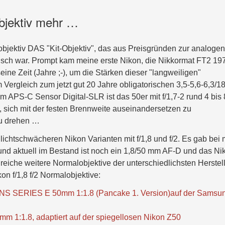
bjektiv mehr …
bjektiv DAS "Kit-Objektiv", das aus Preisgründen zur analogen
risch war. Prompt kam meine erste Nikon, die Nikkormat FT2 19
ine Zeit (Jahre ;-), um die Stärken dieser "langweiligen"
Vergleich zum jetzt gut 20 Jahre obligatorischen 3,5-5,6-6,3/1
 APS-C Sensor Digital-SLR ist das 50er mit f/1,7-2 rund 4 bis 
, sich mit der festen Brennweite auseinandersetzen zu
zu drehen …
e lichtschwächeren Nikon Varianten mit f/1,8 und f/2. Es gab bei 
und aktuell im Bestand ist noch ein 1,8/50 mm AF-D und das Ni
iche weitere Normalobjektive der unterschiedlichsten Herstell
on f/1,8 f/2 Normalobjektive:
NS SERIES E 50mm 1:1.8 (Pancake 1. Version)auf der Samsu
 1:1.8, adaptiert auf der spiegellosen Nikon Z50