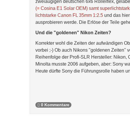
zweiäugigen deutschen 6x6 Rolleiflex, gelab
(= Cosina E1 Solar OEM) samt superlichtsta
lichtstarke Canon FL 35mm 1:2.5
und das hier
ausprobieren werde. Die Erlöse der Teile geh
Und die "goldenen" Nikon Zeiten?
Korrekter wohl die Zeiten der aufwändigen Obj
vorbei ;-) Ob auch Nikons "goldenen Zeiten" vo
Reihenfolge der Profi-SLR Hersteller: Nikon
Minolta musste 2006 aufgeben, aber: Sony war
Heute dürfte Sony die Führungsrolle haben 
0 Kommentare