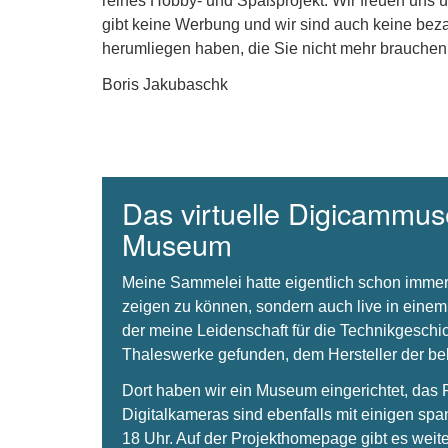
reines Hobby- und Spaßprojekt. Wir freuen uns 
gibt keine Werbung und wir sind auch keine beza
herumliegen haben, die Sie nicht mehr brauchen
Boris Jakubaschk
Das virtuelle Digicammuse
Museum
Meine Sammelei hatte eigentlich schon immer
zeigen zu können, sondern auch live in einem
der meine Leidenschaft für die Technikgeschi
Thaleswerke gefunden, dem Hersteller der 
Dort haben wir ein Museum eingerichtet, da
Digitalkameras sind ebenfalls mit einigen spa
18 Uhr. Auf der Projekthomepage gibt es weite