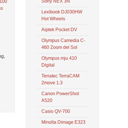
Sony NEX 3N
 100
as
Lexibook DJ030HW
Hot Wheels
Aiptek Pocket DV
Olympus Camedia C-
460 Zoom del Sol
ng,
Olympus mju 410
Digital
Terratec TerraCAM
2move 1.3
Canon PowerShot
A520
Casio QV-700
Minolta Dimage E323