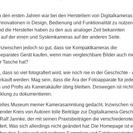
n den ersten Jahren war bei den Herstellern von Digitalkameras
Innovationen in Design, Bedienung und Funktionalität zu nutzen
nd die Hersteller haben zu den aus analoger Zeit bekannten
uf der einen und Systemkameras auf der anderen Seite.
nzwischen jedoch so gut, dass sie Kompaktkameras die
eparates Gerät kaufen, wenn man vergleichbare Bilder auch m
r Tasche hat?
dass so viel fotografiert wird, wie noch nie in der Geschichte -
erkauft werden. Mag sein, dass die Ära der Fotoapparate für je
und Profis als Kamerakäufer übrig bleiben. Deswegen ist nicht
icklung zu dokumentieren.
uelles Museum meiner Kamerasammlung gedacht. Inzwischen is
nder Kreis von Autoren tolle Beiträge zur Digitalkamera-Gesch
 Ralf Jannke, der mit seinen Praxisbeiträgen die verschiedenste
dert. Was sich allerdings nicht geändert hat: Die Homepage ist e