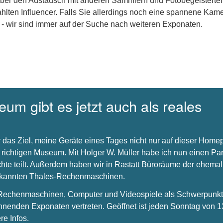
über den Austausch mit anderen Sammlern und Fotobegeisterte
hlten Influencer. Falls Sie allerdings noch eine spannene Kam
 - wir sind immer auf der Suche nach weiteren Exponaten.
um gibt es jetzt auch als reales
 das Ziel, meine Geräte eines Tages nicht nur auf dieser Hom
 richtigen Museum. Mit Holger W. Müller habe ich nun einen Par
chte teilt. Außerdem haben wir in Rastatt Büroräume der ehema
bekannten Thales-Rechenmaschinen.
s Rechenmaschinen, Computer und Videospiele als Schwerpunkt 
nnenden Exponaten vertreten. Geöffnet ist jeden Sonntag von 1
re Infos.