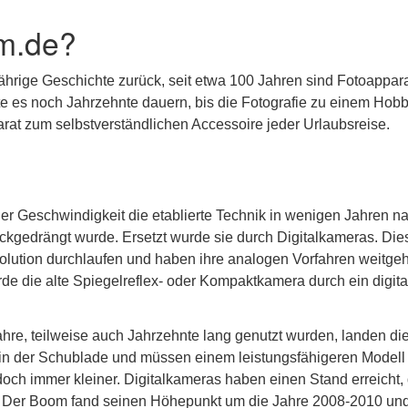
m.de?
jährige Geschichte zurück, seit etwa 100 Jahren sind Fotoappar
lte es noch Jahrzehnte dauern, bis die Fotografie zu einem Hobb
at zum selbstverständlichen Accessoire jeder Urlaubsreise.
er Geschwindigkeit die etablierte Technik in wenigen Jahren n
kgedrängt wurde. Ersetzt wurde sie durch Digitalkameras. Die
olution durchlaufen und haben ihre analogen Vorfahren weitge
rde die alte Spiegelreflex- oder Kompaktkamera durch ein digita
re, teilweise auch Jahrzehnte lang genutzt wurden, landen di
n in der Schublade und müssen einem leistungsfähigeren Modell
doch immer kleiner. Digitalkameras haben einen Stand erreicht,
. Der Boom fand seinen Höhepunkt um die Jahre 2008-2010 und