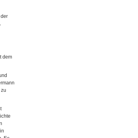
 der
.
it dem
 und
dermann
 zu
t
ichte
n
in