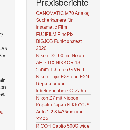
Praxisberichte
CANOMATIC M70 Analog
Sucherkamera für
Instamatic Film
FUJIFILM FinePix
77
BIGJOB Funktionstest
2026
8-55
Nikon D3100 mit Nikon
8 x
AF-S DX NIKKOR 18-
55mm 1:3.5-5.6 G VR II
Nikon Fujix E2S und E2N
mir
Reparatur und
kon
Inbetriebnahme C. Zahn
er.
Nikon Z7 mit Nippon
Kogaku Japan NIKKOR-S
ng
Auto 1:2.8 f=35mm und
XXXX
RICOH Caplio 500G wide