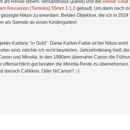
elt als Revue (ehem. Versandhaus Quelle) und die
Revue Solar
rkem Revuenon (Tomioka) 55mm 1:1.2
gekauft. Um dann noch
d
 gezeigte Nikon zu erwerben. Beides Objektive, die ich in 2024
en als Spende an einen Kindergarten!
ektiv-Kartons "in Gold". Diese Karton-Farbe ist bei Nikon wohl
rbei sind, möchte ich nicht beurteilen. Jahrzehntelang hieß die
, Canon und Minolta. In den 1990ern übernahm Canon die Führu
 offensichtlich gut beraten die Minolta-Reste zu übernehemen.
und danach CaNikon. Oder NiCanon? ;-)