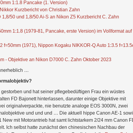
mm 1:1.8 Pancake (1. Version)
Nikkor Kurzbericht von Christian Zahn
1,8/50 und 1,8/50 Ai-S an Nikon Z5 Kurzbericht C. Zahn
 1:1.8 (1979-81, Pancake, erste Version) im Vollformat auf
2 f=50mm (1971), Nippon Kogaku NIKKOR-Q Auto 1:3.5 f=13.
 - Objektive an Nikon D7000 C. Zahn Oktober 2023
 unerheblich …
ormalobjektiv?
t gestorben und hat seiner pflegebedüftigen Frau ein wüstes
en FD Bajonett hinterlassen, darunter einige Objektive mit
ei originalverpackte, nie benutzte analoge EOS 3000N, zwei
malobjektive und und und … Die aktuell hippe Canon AE-1 sow
1 New mit Motorantrieb hat samt lichtstarkem 2/24 mm Canon F
t. Ich selbst hatte zunächst den chinesischen Nachbau der