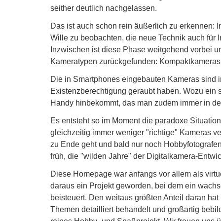
seither deutlich nachgelassen.
Das ist auch schon rein äußerlich zu erkennen: I
Wille zu beobachten, die neue Technik auch für 
Inzwischen ist diese Phase weitgehend vorbei u
Kameratypen zurückgefunden: Kompaktkameras a
Die in Smartphones eingebauten Kameras sind i
Existenzberechtigung geraubt haben. Wozu ein s
Handy hinbekommt, das man zudem immer in de
Es entsteht so im Moment die paradoxe Situation, 
gleichzeitig immer weniger "richtige" Kameras v
zu Ende geht und bald nur noch Hobbyfotografen 
früh, die "wilden Jahre" der Digitalkamera-Entw
Diese Homepage war anfangs vor allem als virt
daraus ein Projekt geworden, bei dem ein wachse
beisteuert. Den weitaus größten Anteil daran hat
Themen detailliert behandelt und großartig bebil