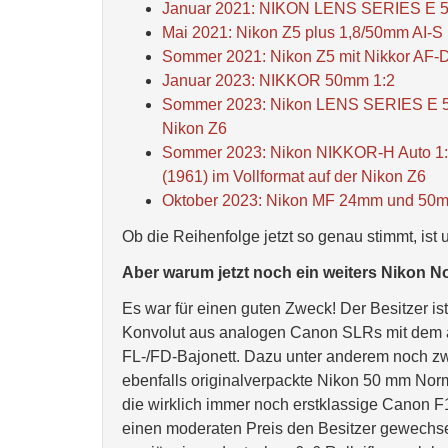
Januar 2021: NIKON LENS SERIES E 50
Mai 2021: Nikon Z5 plus 1,8/50mm AI-S 
Sommer 2021: Nikon Z5 mit Nikkor AF-D 
Januar 2023: NIKKOR 50mm 1:2
Sommer 2023: Nikon LENS SERIES E 50mm
Nikon Z6
Sommer 2023: Nikon NIKKOR-H Auto 1:
(1961) im Vollformat auf der Nikon Z6
Oktober 2023: Nikon MF 24mm und 50mm
Ob die Reihenfolge jetzt so genau stimmt, ist
Aber warum jetzt noch ein weiters Nikon N
Es war für einen guten Zweck! Der Besitzer is
Konvolut aus analogen Canon SLRs mit dem alt
FL-/FD-Bajonett. Dazu unter anderem noch zw
ebenfalls originalverpackte Nikon 50 mm Nor
die wirklich immer noch erstklassige Canon F
einen moderaten Preis den Besitzer gewechsel