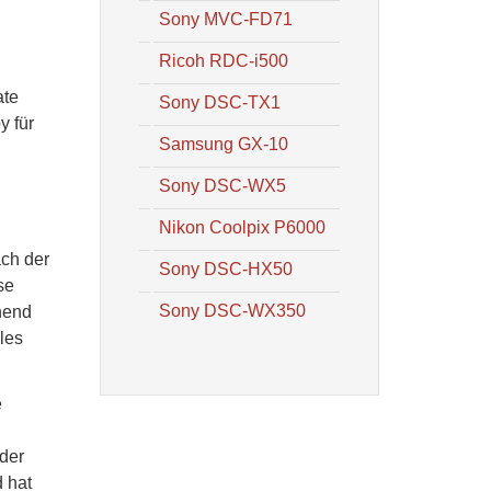
Sony MVC-FD71
Ricoh RDC-i500
ate
Sony DSC-TX1
y für
Samsung GX-10
Sony DSC-WX5
Nikon Coolpix P6000
ach der
Sony DSC-HX50
se
Sony DSC-WX350
hend
les
e
 der
 hat